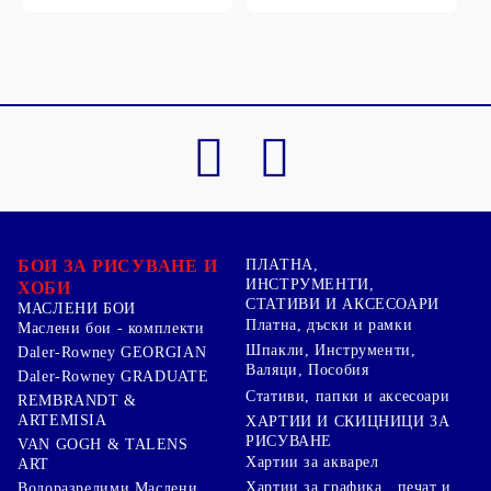
БОИ ЗА РИСУВАНЕ И
ПЛАТНА,
ИНСТРУМЕНТИ,
ХОБИ
СТАТИВИ И АКСЕСОАРИ
МАСЛЕНИ БОИ
Платна, дъски и рамки
Маслени бои - комплекти
Шпакли, Инструменти,
Daler-Rowney GEORGIAN
Валяци, Пособия
Daler-Rowney GRADUATE
Стативи, папки и аксесоари
REMBRANDT &
ARTEMISIA
ХАРТИИ И СКИЦНИЦИ ЗА
РИСУВАНЕ
VAN GOGH & TALENS
Хартии за акварел
ART
Хартии за графика , печат и
Водоразредими Маслени