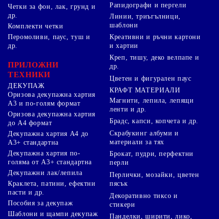
Рапидографи и пергели
Четки за фон, лак, грунд и
др.
Линии, триъгълници,
шаблони
Комплекти четки
Перомоливи, паус, туш и
Креативни и ръчни картони
др.
и хартии
Креп, тишу, деко велпапе и
ПРИЛОЖНИ
др.
ТЕХНИКИ
Цветен и фигурален паус
ДЕКУПАЖ
КРАФТ МАТЕРИАЛИ
Оризова декупажна хартия
Магнити, лепила, лепящи
А3 и по-голям формат
ленти и др.
Оризова декупажна хартия
Брадс, капси, копчета и др.
до А4 формат
Скрабукинг албуми и
Декупажна хартия А4 до
материали за тях
А3+ стандартна
Декупажна хартия по-
Брокат, пудри, перфектни
голяма от А3+ стандартна
перли
Декупажни лак/лепила
Перлички, мозайки, цветен
Краклета, патини, ефектни
пясък
пасти и др.
Декоративно тиксо и
Пособия за декупаж
стикери
Шаблони и щампи декупаж
Панделки, ширити, лико,