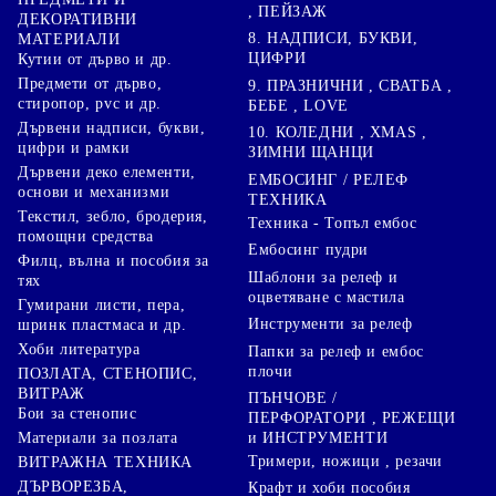
, ПЕЙЗАЖ
ДЕКОРАТИВНИ
8. НАДПИСИ, БУКВИ,
МАТЕРИАЛИ
ЦИФРИ
Кутии от дърво и др.
Предмети от дърво,
9. ПРАЗНИЧНИ , СВАТБА ,
стиропор, pvc и др.
БЕБЕ , LOVE
Дървени надписи, букви,
10. КОЛЕДНИ , XMAS ,
цифри и рамки
ЗИМНИ ЩАНЦИ
Дървени деко елементи,
ЕМБОСИНГ / РЕЛЕФ
основи и механизми
ТЕХНИКА
Текстил, зебло, бродерия,
Техника - Топъл ембос
помощни средства
Ембосинг пудри
Филц, вълна и пособия за
Шаблони за релеф и
тях
оцветяване с мастила
Гумирани листи, пера,
Инструменти за релеф
шринк пластмаса и др.
Хоби литература
Папки за релеф и ембос
плочи
ПОЗЛАТА, СТЕНОПИС,
ВИТРАЖ
ПЪНЧОВЕ /
Бои за стенопис
ПЕРФОРАТОРИ , РЕЖЕЩИ
Материали за позлата
и ИНСТРУМЕНТИ
Тримери, ножици , резачи
ВИТРАЖНА ТЕХНИКА
ДЪРВОРЕЗБА,
Крафт и хоби пособия