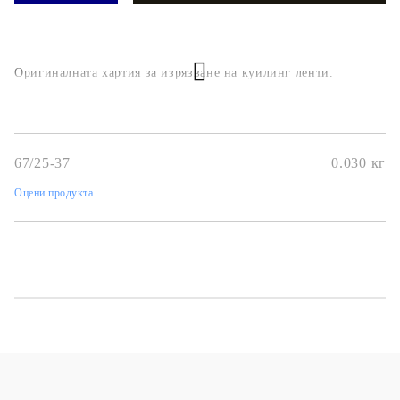
Оригиналната хартия за изрязване на куилинг ленти.
67/25-37
0.030
кг
Оцени продукта