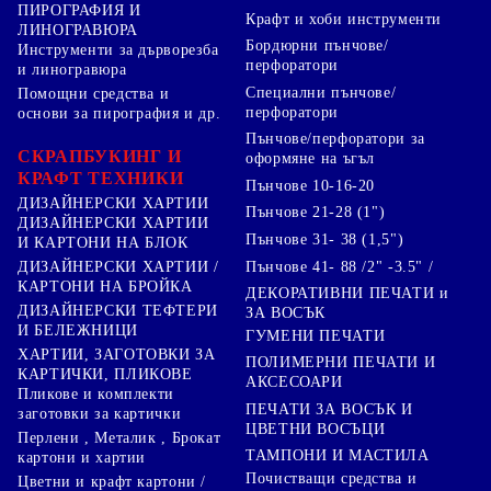
ПИРОГРАФИЯ И
Крафт и хоби инструменти
ЛИНОГРАВЮРА
Бордюрни пънчове/
Инструменти за дърворезба
перфоратори
и линогравюра
Специални пънчове/
Помощни средства и
перфоратори
основи за пирография и др.
Пънчове/перфоратори за
СКРАПБУКИНГ И
оформяне на ъгъл
КРАФТ ТЕХНИКИ
Пънчове 10-16-20
ДИЗАЙНЕРСКИ ХАРТИИ
Пънчове 21-28 (1")
ДИЗАЙНЕРСКИ ХАРТИИ
Пънчове 31- 38 (1,5")
И КАРТОНИ НА БЛОК
Пънчове 41- 88 /2" -3.5" /
ДИЗАЙНЕРСКИ ХАРТИИ /
КАРТОНИ НА БРОЙКА
ДЕКОРАТИВНИ ПЕЧАТИ и
ДИЗАЙНЕРСКИ ТЕФТЕРИ
ЗА ВОСЪК
И БЕЛЕЖНИЦИ
ГУМЕНИ ПЕЧАТИ
ХАРТИИ, ЗАГОТОВКИ ЗА
ПОЛИМЕРНИ ПЕЧАТИ И
КАРТИЧКИ, ПЛИКОВЕ
АКСЕСОАРИ
Пликове и комплекти
ПЕЧАТИ ЗА ВОСЪК И
заготовки за картички
ЦВЕТНИ ВОСЪЦИ
Перлени , Металик , Брокат
ТАМПОНИ И МАСТИЛА
картони и хартии
Почистващи средства и
Цветни и крафт картони /