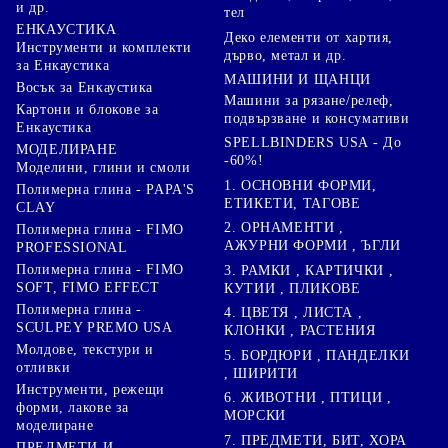
и др.
тел
ЕНКАУСТИКА
Деко елементи от хартия,
Инструменти и комплекти
дърво, метал и др.
за Енкаустика
МАШИНИ И ЩАНЦИ
Восък за Енкаустика
Машини за рязане/релеф,
Картони и блокове за
подвързване и консумативи
Енкаустика
SPELLBINDERS USA - До
МОДЕЛИРАНЕ
-60%!
Моделини, глини и смоли
1. ОСНОВНИ ФОРМИ,
Полимерна глина - PAPA'S
ЕТИКЕТИ, ТАГОВЕ
CLAY
2. ОРНАМЕНТИ ,
Полимерна глина - FIMO
АЖУРНИ ФОРМИ , ЪГЛИ
PROFESSIONAL
Полимерна глина - FIMO
3. РАМКИ , КАРТИЧКИ ,
SOFT, FIMO EFFECT
КУТИИ , ПЛИКОВЕ
Полимерна глина -
4. ЦВЕТЯ , ЛИСТА ,
SCULPEY PREMO USA
КЛОНКИ , РАСТЕНИЯ
Молдове, текстури и
5. БОРДЮРИ , ПАНДЕЛКИ
отливки
, ШИРИТИ
Инструменти, режещи
6. ЖИВОТНИ , ПТИЦИ ,
форми, лакове за
МОРСКИ
моделиране
7. ПРЕДМЕТИ, БИТ, ХОРА
ПРЕДМЕТИ И