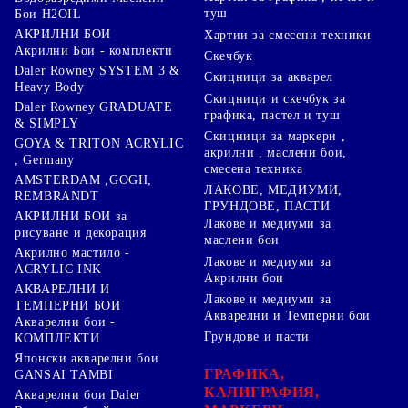
туш
Бои H2OIL
АКРИЛНИ БОИ
Хартии за смесени техники
Акрилни Бои - комплекти
Скечбук
Daler Rowney SYSTEM 3 &
Скицници за акварел
Heavy Body
Скицници и скечбук за
Daler Rowney GRADUATE
графика, пастел и туш
& SIMPLY
Скицници за маркери ,
GOYA & TRITON АCRYLIC
акрилни , маслени бои,
, Germany
смесена техника
AMSTERDAM ,GOGH,
ЛАКОВЕ, МЕДИУМИ,
REMBRANDT
ГРУНДОВЕ, ПАСТИ
АКРИЛНИ БОИ за
Лакове и медиуми за
рисуване и декорация
маслени бои
Акрилно мастило -
Лакове и медиуми за
ACRYLIC INK
Акрилни бои
АКВАРЕЛНИ И
Лакове и медиуми за
ТЕМПЕРНИ БОИ
Акварелни и Темперни бои
Акварелни бои -
Грундове и пасти
КОМПЛЕКТИ
Японски акварелни бои
ГРАФИКА,
GANSAI TAMBI
КАЛИГРАФИЯ,
Акварелни бои Daler