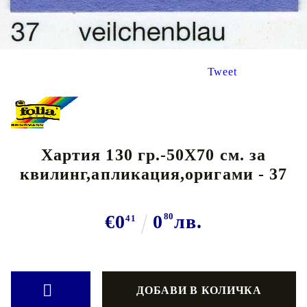
Tweet
Хартия 130 гр.-50Х70 см. за
квилинг,апликация,оригами - 37
€0
0
80
лв.
41