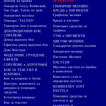
МАРКЕРИ
Rowney на бройка
Акварели Goya, Rembrandt,
ГРАФИЧНИ МОЛИВИ ,
Van Gogh, Talens по цвят
КРЕДИ и ПИГМЕНТИ
Графични моливи
Акварелни мастила
Креди и въглени
Темпера "TALENS"
Темперни бои и комплекти
Помощни средства за
графика
ДЕКОРАЦИОННИ БОИ,
СПРЕЙОВЕ
ТУШ и ПИГМЕНТИ
Декор акрилни бои
ЦВЕТНИ МОЛИВИ
Ефектни декор акрилни бои
Стандартни цветни моливи
Деко Контури
Акварелни моливи
МОДЕЛИНИ, ГРУНДОВЕ ,
Пастелни Моливи
ЕФЕКТИ
ПАСТЕЛИ
СПРЕЙОВЕ и АЕРОГРАФИ
Маслени пастели на бройка
БОИ ЗА ТЕКСТИЛ И
и комплекти
КОПРИНА
Комплекти сухи и
Бои за коприна и батик
акварелни пастели
Контури, комплекти за
REMBRANDT SOFT
коприна и помощни
PASTELS
средства
Помощни средства за
Естествена коприна
пастели и др.
Бои за текстил