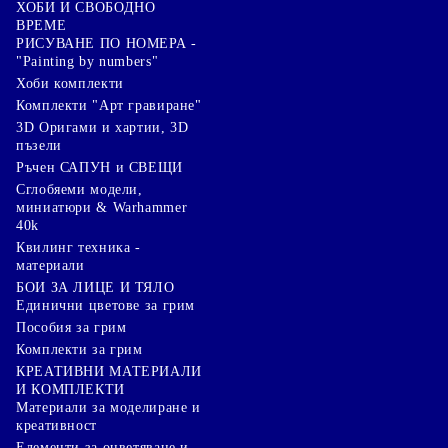
ХОБИ И СВОБОДНО
ВРЕМЕ
РИСУВАНЕ ПО НОМЕРА -
"Painting by numbers"
Хоби комплекти
Комплекти "Арт гравиране"
3D Оригами и хартии, 3D
пъзели
Ръчен САПУН и СВЕЩИ
Сглобяеми модели,
миниатюри & Warhammer
40k
Квилинг техника -
материали
БОИ ЗА ЛИЦЕ И ТЯЛО
Единични цветове за грим
Пособия за грим
Комплекти за грим
КРЕАТИВНИ МАТЕРИАЛИ
И КОМПЛЕКТИ
Mатериали за моделиране и
креативност
Елементи за оцветяване и