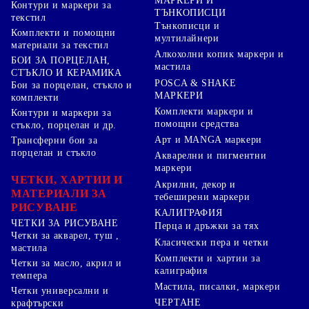
МАРКЕРИ И
Контури и маркери за
ТЪНКОПИСЦИ
текстил
Тънкописци и
Комплекти и помощни
мултилайнери
материали за текстил
Алкохолни копик маркери и
БОИ ЗА ПОРЦЕЛАН,
мастила
СТЪКЛО И КЕРАМИКА
POSCA & SHAKE
Бои за порцелан, стъкло и
МАРКЕРИ
комплекти
Комплекти маркери и
Контури и маркери за
помощни средства
стъкло, порцелан и др.
Арт и MANGA маркери
Трансферни бои за
порцелан и стъкло
Акварелни и пигментни
маркери
ЧЕТКИ, ХАРТИИ И
Акрилни, декор и
МАТЕРИАЛИ ЗА
тебеширени маркери
РИСУВАНЕ
КАЛИГРАФИЯ
ЧЕТКИ ЗА РИСУВАНЕ
Перца и дръжки за тях
Четки за акварел, туш ,
Класически пера и четки
мастила
Комплекти и хартии за
Четки за масло, акрил и
калиграфия
темпера
Мастила, писалки, маркери
Четки универсални и
ЧЕРТАНЕ
крафтърски