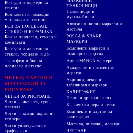
МАРКЕРИ И
Контури и маркери за
ТЪНКОПИСЦИ
текстил
Тънкописци и
Комплекти и помощни
мултилайнери
материали за текстил
Алкохолни копик маркери и
БОИ ЗА ПОРЦЕЛАН,
мастила
СТЪКЛО И КЕРАМИКА
POSCA & SHAKE
Бои за порцелан, стъкло и
МАРКЕРИ
комплекти
Комплекти маркери и
Контури и маркери за
помощни средства
стъкло, порцелан и др.
Арт и MANGA маркери
Трансферни бои за
порцелан и стъкло
Акварелни и пигментни
маркери
ЧЕТКИ, ХАРТИИ И
Акрилни, декор и
МАТЕРИАЛИ ЗА
тебеширени маркери
РИСУВАНЕ
КАЛИГРАФИЯ
ЧЕТКИ ЗА РИСУВАНЕ
Перца и дръжки за тях
Четки за акварел, туш ,
Класически пера и четки
мастила
Комплекти и хартии за
Четки за масло, акрил и
калиграфия
темпера
Мастила, писалки, маркери
Четки универсални и
ЧЕРТАНЕ
крафтърски