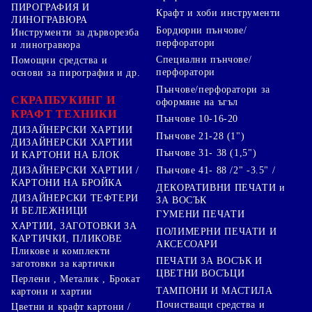
ПИРОГРАФИЯ И
Крафт и хоби инструменти
ЛИНОГРАВЮРА
Бордюрни пънчове/
Инструменти за дърворезба
перфоратори
и линогравюра
Специални пънчове/
Помощни средства и
перфоратори
основи за пирография и др.
Пънчове/перфоратори за
СКРАПБУКИНГ И
оформяне на ъгъл
КРАФТ ТЕХНИКИ
Пънчове 10-16-20
ДИЗАЙНЕРСКИ ХАРТИИ
Пънчове 21-28 (1")
ДИЗАЙНЕРСКИ ХАРТИИ
Пънчове 31- 38 (1,5")
И КАРТОНИ НА БЛОК
Пънчове 41- 88 /2" -3.5" /
ДИЗАЙНЕРСКИ ХАРТИИ /
КАРТОНИ НА БРОЙКА
ДЕКОРАТИВНИ ПЕЧАТИ и
ДИЗАЙНЕРСКИ ТЕФТЕРИ
ЗА ВОСЪК
И БЕЛЕЖНИЦИ
ГУМЕНИ ПЕЧАТИ
ХАРТИИ, ЗАГОТОВКИ ЗА
ПОЛИМЕРНИ ПЕЧАТИ И
КАРТИЧКИ, ПЛИКОВЕ
АКСЕСОАРИ
Пликове и комплекти
ПЕЧАТИ ЗА ВОСЪК И
заготовки за картички
ЦВЕТНИ ВОСЪЦИ
Перлени , Металик , Брокат
ТАМПОНИ И МАСТИЛА
картони и хартии
Почистващи средства и
Цветни и крафт картони /