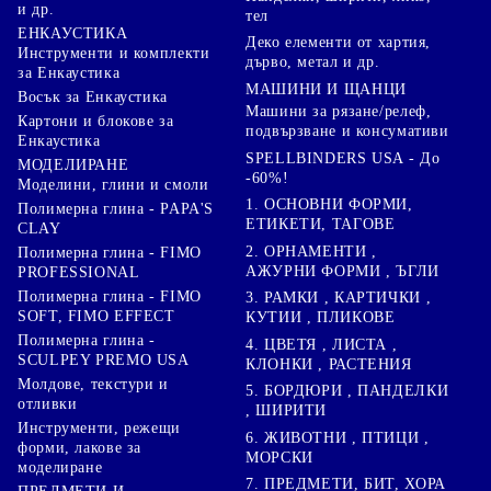
и др.
тел
ЕНКАУСТИКА
Деко елементи от хартия,
Инструменти и комплекти
дърво, метал и др.
за Енкаустика
МАШИНИ И ЩАНЦИ
Восък за Енкаустика
Машини за рязане/релеф,
Картони и блокове за
подвързване и консумативи
Енкаустика
SPELLBINDERS USA - До
МОДЕЛИРАНЕ
-60%!
Моделини, глини и смоли
1. ОСНОВНИ ФОРМИ,
Полимерна глина - PAPA'S
ЕТИКЕТИ, ТАГОВЕ
CLAY
2. ОРНАМЕНТИ ,
Полимерна глина - FIMO
АЖУРНИ ФОРМИ , ЪГЛИ
PROFESSIONAL
Полимерна глина - FIMO
3. РАМКИ , КАРТИЧКИ ,
SOFT, FIMO EFFECT
КУТИИ , ПЛИКОВЕ
Полимерна глина -
4. ЦВЕТЯ , ЛИСТА ,
SCULPEY PREMO USA
КЛОНКИ , РАСТЕНИЯ
Молдове, текстури и
5. БОРДЮРИ , ПАНДЕЛКИ
отливки
, ШИРИТИ
Инструменти, режещи
6. ЖИВОТНИ , ПТИЦИ ,
форми, лакове за
МОРСКИ
моделиране
7. ПРЕДМЕТИ, БИТ, ХОРА