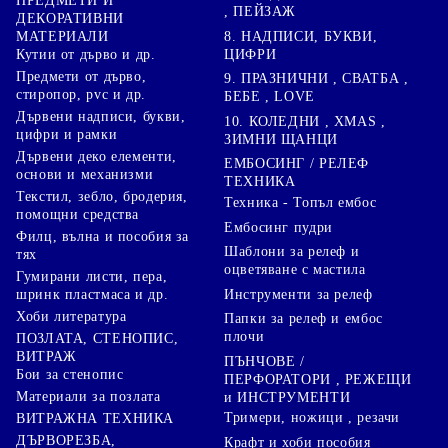
ПРЕДМЕТИ И
, ПЕЙЗАЖ
ДЕКОРАТИВНИ
8. НАДПИСИ, БУКВИ,
МАТЕРИАЛИ
ЦИФРИ
Кутии от дърво и др.
Предмети от дърво,
9. ПРАЗНИЧНИ , СВАТБА ,
стиропор, pvc и др.
БЕБЕ , LOVE
Дървени надписи, букви,
10. КОЛЕДНИ , XMAS ,
цифри и рамки
ЗИМНИ ЩАНЦИ
Дървени деко елементи,
ЕМБОСИНГ / РЕЛЕФ
основи и механизми
ТЕХНИКА
Текстил, зебло, бродерия,
Техника - Топъл ембос
помощни средства
Ембосинг пудри
Филц, вълна и пособия за
Шаблони за релеф и
тях
оцветяване с мастила
Гумирани листи, пера,
Инструменти за релеф
шринк пластмаса и др.
Хоби литература
Папки за релеф и ембос
плочи
ПОЗЛАТА, СТЕНОПИС,
ВИТРАЖ
ПЪНЧОВЕ /
Бои за стенопис
ПЕРФОРАТОРИ , РЕЖЕЩИ
Материали за позлата
и ИНСТРУМЕНТИ
Тримери, ножици , резачи
ВИТРАЖНА ТЕХНИКА
ДЪРВОРЕЗБА,
Крафт и хоби пособия