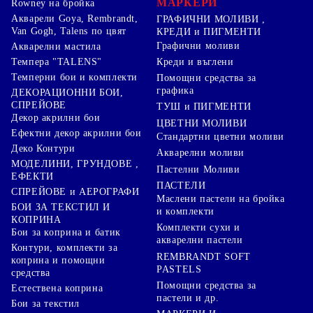
МАРКЕРИ
Rowney на бройка
Акварели Goya, Rembrandt,
ГРАФИЧНИ МОЛИВИ ,
Van Gogh, Talens по цвят
КРЕДИ и ПИГМЕНТИ
Графични моливи
Акварелни мастила
Креди и въглени
Темпера "TALENS"
Темперни бои и комплекти
Помощни средства за
графика
ДЕКОРАЦИОННИ БОИ,
СПРЕЙОВЕ
ТУШ и ПИГМЕНТИ
Декор акрилни бои
ЦВЕТНИ МОЛИВИ
Ефектни декор акрилни бои
Стандартни цветни моливи
Деко Контури
Акварелни моливи
МОДЕЛИНИ, ГРУНДОВЕ ,
Пастелни Моливи
ЕФЕКТИ
ПАСТЕЛИ
СПРЕЙОВЕ и АЕРОГРАФИ
Маслени пастели на бройка
БОИ ЗА ТЕКСТИЛ И
и комплекти
КОПРИНА
Комплекти сухи и
Бои за коприна и батик
акварелни пастели
Контури, комплекти за
REMBRANDT SOFT
коприна и помощни
PASTELS
средства
Помощни средства за
Естествена коприна
пастели и др.
Бои за текстил