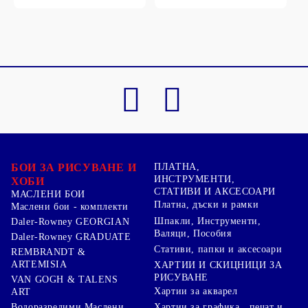
БОИ ЗА РИСУВАНЕ И
ПЛАТНА,
ИНСТРУМЕНТИ,
ХОБИ
СТАТИВИ И АКСЕСОАРИ
МАСЛЕНИ БОИ
Платна, дъски и рамки
Маслени бои - комплекти
Шпакли, Инструменти,
Daler-Rowney GEORGIAN
Валяци, Пособия
Daler-Rowney GRADUATE
Стативи, папки и аксесоари
REMBRANDT &
ARTEMISIA
ХАРТИИ И СКИЦНИЦИ ЗА
РИСУВАНЕ
VAN GOGH & TALENS
Хартии за акварел
ART
Хартии за графика , печат и
Водоразредими Маслени