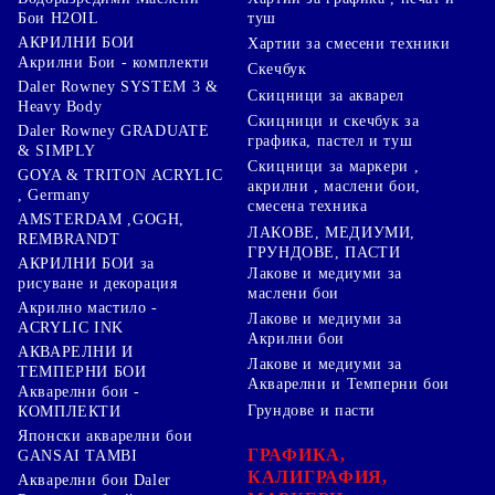
туш
Бои H2OIL
АКРИЛНИ БОИ
Хартии за смесени техники
Акрилни Бои - комплекти
Скечбук
Daler Rowney SYSTEM 3 &
Скицници за акварел
Heavy Body
Скицници и скечбук за
Daler Rowney GRADUATE
графика, пастел и туш
& SIMPLY
Скицници за маркери ,
GOYA & TRITON АCRYLIC
акрилни , маслени бои,
, Germany
смесена техника
AMSTERDAM ,GOGH,
ЛАКОВЕ, МЕДИУМИ,
REMBRANDT
ГРУНДОВЕ, ПАСТИ
АКРИЛНИ БОИ за
Лакове и медиуми за
рисуване и декорация
маслени бои
Акрилно мастило -
Лакове и медиуми за
ACRYLIC INK
Акрилни бои
АКВАРЕЛНИ И
Лакове и медиуми за
ТЕМПЕРНИ БОИ
Акварелни и Темперни бои
Акварелни бои -
Грундове и пасти
КОМПЛЕКТИ
Японски акварелни бои
ГРАФИКА,
GANSAI TAMBI
КАЛИГРАФИЯ,
Акварелни бои Daler