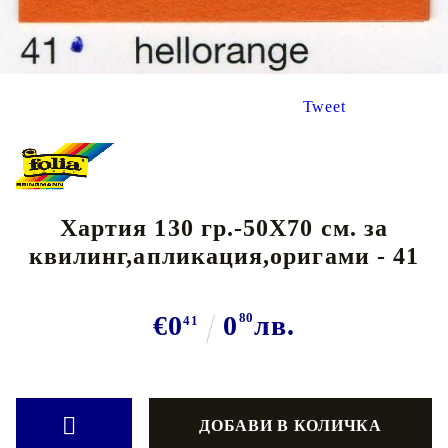
Tweet
Хартия 130 гр.-50Х70 см. за
квилинг,апликация,оригами - 41
€0
0
80
лв.
41