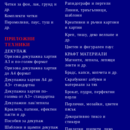
Рапидографи и пергели
Четки за фон, лак, грунд и
др.
Линии, триъгълници,
шаблони
Комплекти четки
Перомоливи, паус, туш и
Креативни и ръчни картони
др.
и хартии
Креп, тишу, деко велпапе и
ПРИЛОЖНИ
др.
ТЕХНИКИ
Цветен и фигурален паус
ДЕКУПАЖ
КРАФТ МАТЕРИАЛИ
Оризова декупажна хартия
Магнити, лепила, лепящи
А3 и по-голям формат
ленти и др.
Оризова декупажна хартия
Брадс, капси, копчета и др.
до А4 формат
Скрабукинг албуми и
Декупажна хартия А4 до
материали за тях
А3+ стандартна
Декупажна хартия по-
Брокат, пудри, перфектни
голяма от А3+ стандартна
перли
Декупажни лак/лепила
Перлички, мозайки, цветен
Краклета, патини, ефектни
пясък
пасти и др.
Декоративно тиксо и
Пособия за декупаж
стикери
Шаблони и щампи декупаж
Панделки, ширити, лико,