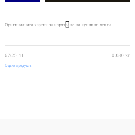
Оригиналната хартия за изрязване на куилинг ленти.
67/25-41
0.030
кг
Оцени продукта