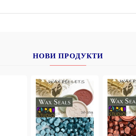
К
К
ИВНИ И ПЕЧАТИ ЗА
ХАРТИИ, ЗАГОТОВКИ ЗА
КАРТИЧКИ, ПЛИКОВЕ
НОВИ ПРОДУКТИ
 ПЕЧАТИ
Пликове и комплекти загото
картички
РНИ ПЕЧАТИ И
АРИ
Перлени , Металик , Брокат 
хартии
ЗА ВОСЪК И ЦВЕТНИ
Цветни и крафт картони / х
Креативни и ръчни картони 
Креп, тишу, деко велпапе и д
Цветен и фигурален паус