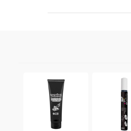
Филц, вълна и пособия за тях
Гумирани листи, пера, шринк пластмаса и др.
Хоби литература
ТАМПОНИ И МАСТИЛА
ДЕКОРАТ
ВОСЪК
Почистващи средства и апликатори за
ГУМЕНИ
мастила
ПОЛИМЕ
MEMENTO - Dye Ink Japan
АКСЕСО
VERSACRAFT - За текстил, дърво,
ПЕЧАТИ 
глина и други
ВОСЪЦИ
VERSAMAGIC - Chalk ink,
Тебеширено мастило
BRILLIANCE - Пигментно мастило