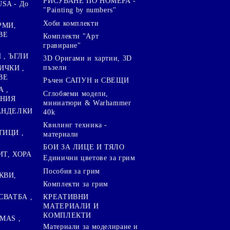
РИСУВАНЕ ПО НОМЕРА -
SA - До
"Painting by numbers"
Хоби комплекти
РМИ,
ВЕ
Комплекти "Арт
гравиране"
, ЪГЛИ
3D Оригами и хартии, 3D
пъзели
ИЧКИ ,
ВЕ
Ръчен САПУН и СВЕЩИ
А ,
Сглобяеми модели,
ЕНИЯ
миниатюри & Warhammer
ПАНДЕЛКИ
40k
Квилинг техника -
ТИЦИ ,
материали
БОИ ЗА ЛИЦЕ И ТЯЛО
ИТ, ХОРА
Единични цветове за грим
Пособия за грим
КВИ,
Комплекти за грим
СВАТБА ,
КРЕАТИВНИ
МАТЕРИАЛИ И
КОМПЛЕКТИ
MAS ,
Mатериали за моделиране и