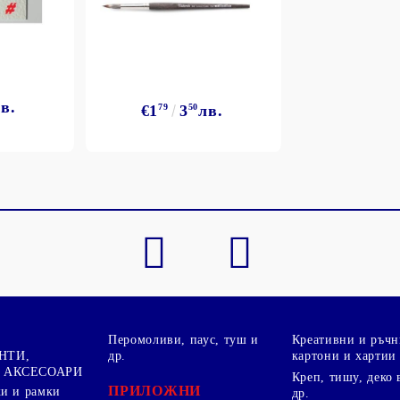
в.
€1
79
3
50
лв.
Моят профил
Вход
Регистрация
BGN
EUR
BG
EN
Перомоливи, паус, туш и
Креативни и ръчн
НТИ,
др.
картони и хартии
 АКСЕСОАРИ
Креп, тишу, деко 
ПРИЛОЖНИ
ки и рамки
др.