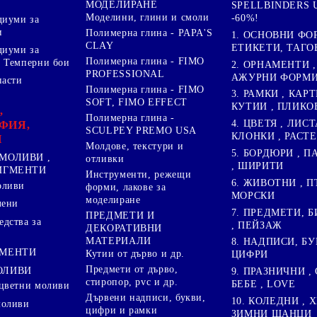
МОДЕЛИРАНЕ
SPELLBINDERS U
Моделини, глини и смоли
-60%!
диуми за
и
Полимерна глина - PAPA'S
1. ОСНОВНИ ФО
CLAY
ЕТИКЕТИ, ТАГО
диуми за
Полимерна глина - FIMO
 Темперни бои
2. ОРНАМЕНТИ ,
PROFESSIONAL
АЖУРНИ ФОРМИ 
пасти
Полимерна глина - FIMO
3. РАМКИ , КАРТ
SOFT, FIMO EFFECT
КУТИИ , ПЛИКО
,
Полимерна глина -
4. ЦВЕТЯ , ЛИСТ
ФИЯ,
SCULPEY PREMO USA
КЛОНКИ , РАСТ
И
Молдове, текстури и
5. БОРДЮРИ , 
МОЛИВИ ,
отливки
, ШИРИТИ
ПИГМЕНТИ
Инструменти, режещи
6. ЖИВОТНИ , П
оливи
форми, лакове за
МОРСКИ
моделиране
лени
7. ПРЕДМЕТИ, Б
ПРЕДМЕТИ И
дства за
, ПЕЙЗАЖ
ДЕКОРАТИВНИ
МАТЕРИАЛИ
8. НАДПИСИ, БУ
ГМЕНТИ
Кутии от дърво и др.
ЦИФРИ
Предмети от дърво,
ОЛИВИ
9. ПРАЗНИЧНИ , 
стиропор, pvc и др.
БЕБЕ , LOVE
цветни моливи
Дървени надписи, букви,
10. КОЛЕДНИ , X
моливи
цифри и рамки
ЗИМНИ ЩАНЦИ