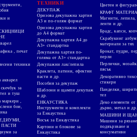
ТЕХНИКИ
струменти,
Цветен и фигурал
ДЕКУПАЖ
обия
КРАФТ МАТЕРИ
Оризова декупажна хартия
пки и
Магнити, лепила,
А3 и по-голям формат
ленти и др.
Оризова декупажна хартия
Брадс, капси, коп
 СКИЦНИЦИ
до А4 формат
НЕ
Скрабукинг албум
Декупажна хартия А4 до
кварел
материали за тях
А3+ стандартна
Брокат, пудри, п
афика , печат
Декупажна хартия по-
перли
голяма от А3+ стандартна
Перлички, мозайк
Декупажни лак/лепила
месени техники
пясък
Краклета, патини, ефектни
пасти и др.
Декоративно тикс
 акварел
стикери
Пособия за декупаж
скечбук за
Панделки, ширити
Шаблони и щампи декупаж
стел и туш
тел
и др.
 маркери ,
Деко елементи от 
ЕНКАУСТИКА
аслени бои,
дърво, метал и др
Инструменти и комплекти
ника
за Енкаустика
МАШИНИ И ЩА
МЕДИУМИ,
Восък за Енкаустика
Машини за рязане
 ПАСТИ
подвързване и
Картони и блокове за
диуми за
консумативи
Енкаустика