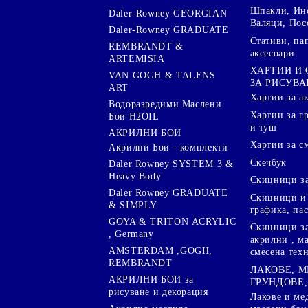
Шпакли, Ин
Daler-Rowney GEORGIAN
Валяци, Пос
Daler-Rowney GRADUATE
Стативи, па
REMBRANDT &
аксесоари
ARTEMISIA
ХАРТИИ И
VAN GOGH & TALENS
ЗА РИСУВА
ART
Хартии за а
Водоразредими Маслени
Хартии за гр
Бои H2OIL
и туш
АКРИЛНИ БОИ
Хартии за с
Акрилни Бои - комплекти
Скечбук
Daler Rowney SYSTEM 3 &
Heavy Body
Скицници за
Daler Rowney GRADUATE
Скицници и 
& SIMPLY
графика, па
GOYA & TRITON АCRYLIC
Скицници за
, Germany
акрилни , м
AMSTERDAM ,GOGH,
смесена тех
REMBRANDT
ЛАКОВЕ, 
АКРИЛНИ БОИ за
ГРУНДОВЕ,
рисуване и декорация
Лакове и ме