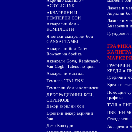
Акрилно мастило -
маслени бои
ACRYLIC INK
Лакове и ме
АКВАРЕЛНИ И
Акрилни бо
ТЕМПЕРНИ БОИ
Лакове и ме
Акварелни бои -
Акварелни и
КОМПЛЕКТИ
Грундове и 
Японски акварелни бои
GANSAI TAMBI
ГРАФИКА
Акварелни бои Daler
КАЛИГРА
Rowney на бройка
МАРКЕР
Акварели Goya, Rembrandt,
ГРАФИЧНИ 
Van Gogh, Talens по цвят
КРЕДИ и 
Акварелни мастила
Графични м
Темпера "TALENS"
Креди и въг
Темперни бои и комплекти
Помощни сре
ДЕКОРАЦИОННИ БОИ,
графика
СПРЕЙОВЕ
ТУШ и ПИ
Декор акрилни бои
ЦВЕТНИ М
Ефектни декор акрилни
бои
Стандартни 
Деко Контури
Акварелни 