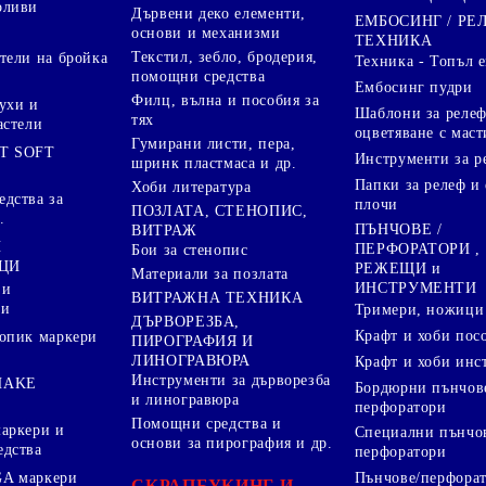
оливи
Дървени деко елементи,
ЕМБОСИНГ / РЕ
основи и механизми
ТЕХНИКА
Текстил, зебло, бродерия,
тели на бройка
Техника - Топъл 
помощни средства
Ембосинг пудри
Филц, вълна и пособия за
ухи и
Шаблони за релеф
тях
астели
оцветяване с маст
Гумирани листи, пера,
T SOFT
Инструменти за р
шринк пластмаса и др.
Папки за релеф и
Хоби литература
дства за
плочи
ПОЗЛАТА, СТЕНОПИС,
.
ПЪНЧОВЕ /
ВИТРАЖ
И
ПЕРФОРАТОРИ ,
Бои за стенопис
ЦИ
РЕЖЕЩИ и
Материали за позлата
ИНСТРУМЕНТИ
 и
ВИТРАЖНА ТЕХНИКА
ри
Тримери, ножици 
ДЪРВОРЕЗБА,
Крафт и хоби пос
опик маркери
ПИРОГРАФИЯ И
ЛИНОГРАВЮРА
Крафт и хоби инс
Инструменти за дърворезба
HAKE
Бордюрни пънчов
и линогравюра
перфоратори
Помощни средства и
аркери и
Специални пънчо
основи за пирография и др.
едства
перфоратори
A маркери
Пънчове/перфорат
СКРАПБУКИНГ И