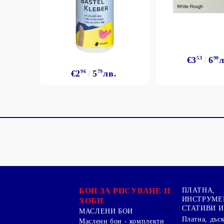
€3
53
6
90
л
€2
96
5
79
лв.
БОИ ЗА РИСУВАНЕ И
ПЛАТНА,
ИНСТРУМЕ
ХОБИ
СТАТИВИ И
МАСЛЕНИ БОИ
Платна, дъс
Маслени бои - комплекти