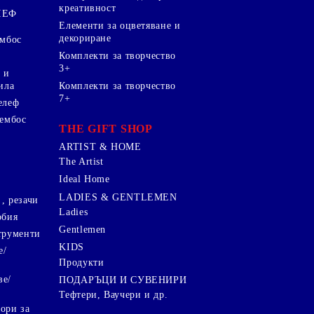
креативност
ЛЕФ
Елементи за оцветяване и
декориране
ембос
Комплекти за творчество
3+
 и
ила
Комплекти за творчество
7+
елеф
 ембос
THE GIFT SHOP
ARTIST & HOME
The Artist
Ideal Home
LADIES & GENTLEMEN
, резачи
Ladies
обия
Gentlemen
трументи
KIDS
е/
Продукти
ве/
ПОДАРЪЦИ И СУВЕНИРИ
Тефтери, Ваучери и др.
ори за