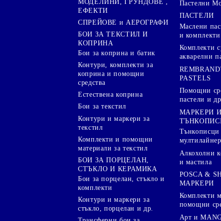
МОДЕЛИНИ, ГРУНДОВЕ ,
Пастелни М
ЕФЕКТИ
ПАСТЕЛИ
СПРЕЙОВЕ и АЕРОГРАФИ
Маслени пас
БОИ ЗА ТЕКСТИЛ И
и комплекти
КОПРИНА
Комплекти с
Бои за коприна и батик
акварелни п
Контури, комплекти за
REMBRAND
коприна и помощни
PASTELS
средства
Помощни сре
Естествена коприна
пастели и др
Бои за текстил
МАРКЕРИ 
Контури и маркери за
ТЪНКОПИС
текстил
Тънкописци
Комплекти и помощни
мултилайне
материали за текстил
Алкохолни к
БОИ ЗА ПОРЦЕЛАН,
и мастила
СТЪКЛО И КЕРАМИКА
POSCA & S
Бои за порцелан, стъкло и
МАРКЕРИ
комплекти
Комплекти м
Контури и маркери за
помощни ср
стъкло, порцелан и др.
Арт и MANG
Трансферни бои за