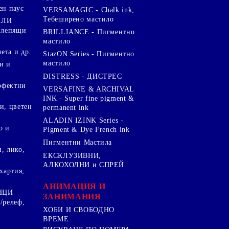
ен паус
VERSAMAGIC - Chalk ink,
Тебеширено мастило
АЛИ
 лепящи
BRILLIANCE - Пигментно
мастило
чета и др.
StazON Series - Пигментно
мастило
и и
DISTRESS - ДИСТРЕС
ерфектни
VERSAFINE & ARCHIVAL
INK - Super fine pigment &
и, цветен
permanent ink
ALADIN IZINK Series -
о и
Pigment & Dye French ink
Пигментни Мастила
, лико,
ЕКСКЛУЗИВНИ,
АЛКОХОЛНИ и СПРЕЙ
хартия,
.
АНИМАЦИЯ И
НЦИ
ЗАНИМАНИЯ
/релеф,
ХОБИ И СВОБОДНО
ВРЕМЕ