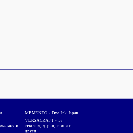
и
MEMENTO - Dye Ink Japan
VERSACRAFT - За
велпапе и
текстил, дърво, глина и
други