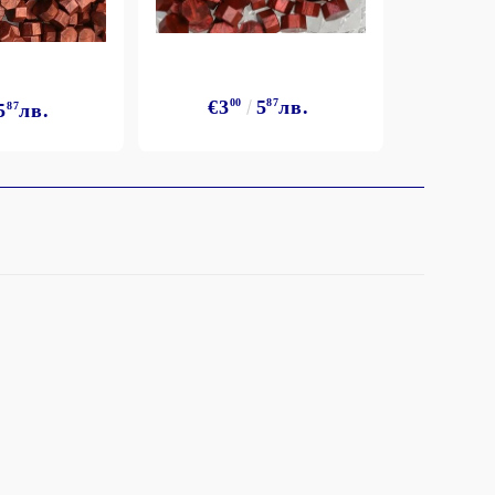
€3
00
5
87
лв.
5
87
лв.
€3