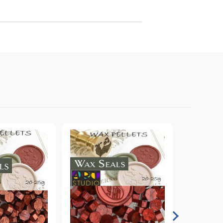
онтури и маркери за текстил
LOVE
омплекти и помощни материали за текстил
10. КОЛЕДНИ , XMAS , ЗИМНИ
ЩАНЦИ
ЕМБОСИНГ / РЕЛЕФ ТЕХНИКА
вки за
Техника - Топъл ембос
Ембосинг пудри
картони и
Шаблони за релеф и оцветяване с
мастила
артии
Инструменти за релеф
и хартии
Папки за релеф и ембос плочи
р.