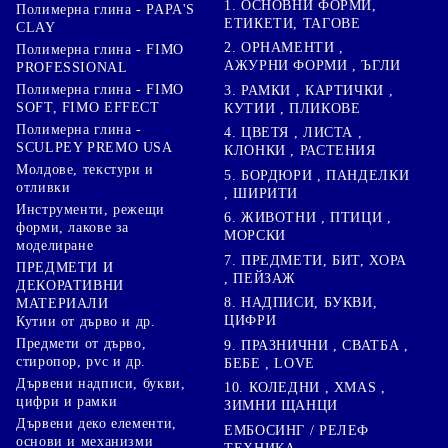
1. ОСНОВНИ ФОРМИ,
Полимерна глина - PAPA'S
ЕТИКЕТИ, ТАГОВЕ
CLAY
2. ОРНАМЕНТИ ,
Полимерна глина - FIMO
АЖУРНИ ФОРМИ , ЪГЛИ
PROFESSIONAL
Полимерна глина - FIMO
3. РАМКИ , КАРТИЧКИ ,
SOFT, FIMO EFFECT
КУТИИ , ПЛИКОВЕ
Полимерна глина -
4. ЦВЕТЯ , ЛИСТА ,
SCULPEY PREMO USA
КЛОНКИ , РАСТЕНИЯ
Молдове, текстури и
5. БОРДЮРИ , ПАНДЕЛКИ
отливки
, ШИРИТИ
Инструменти, режещи
6. ЖИВОТНИ , ПТИЦИ ,
форми, лакове за
МОРСКИ
моделиране
7. ПРЕДМЕТИ, БИТ, ХОРА
ПРЕДМЕТИ И
, ПЕЙЗАЖ
ДЕКОРАТИВНИ
8. НАДПИСИ, БУКВИ,
МАТЕРИАЛИ
ЦИФРИ
Кутии от дърво и др.
Предмети от дърво,
9. ПРАЗНИЧНИ , СВАТБА ,
стиропор, pvc и др.
БЕБЕ , LOVE
Дървени надписи, букви,
10. КОЛЕДНИ , XMAS ,
цифри и рамки
ЗИМНИ ЩАНЦИ
Дървени деко елементи,
ЕМБОСИНГ / РЕЛЕФ
основи и механизми