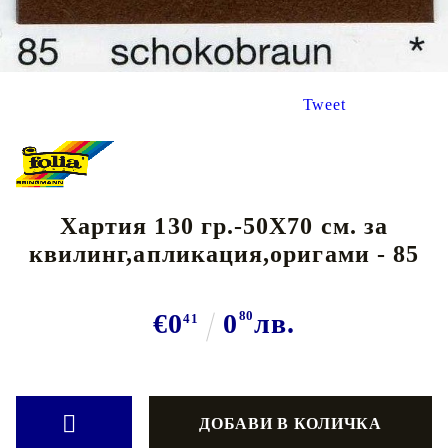
Tweet
Хартия 130 гр.-50Х70 см. за
квилинг,апликация,оригами - 85
€0
0
80
лв.
41