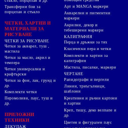
стъкло, порцелан и др.
Арт и MANGA маркери
Трансферни бои за
порцелан и стъкло
Акварелни и пигментни
маркери
ЧЕТКИ, ХАРТИИ И
Акрилни, декор и
МАТЕРИАЛИ ЗА
тебеширени маркери
РИСУВАНЕ
КАЛИГРАФИЯ
ЧЕТКИ ЗА РИСУВАНЕ
Перца и дръжки за тях
Четки за акварел, туш ,
Класически пера и четки
мастила
Комплекти и хартии за
Четки за масло, акрил и
калиграфия
темпера
Мастила, писалки, маркери
Четки универсални и
ЧЕРТАНЕ
крафтърски
Рапидографи и пергели
Четки за фон, лак, грунд и
др.
Линии, триъгълници,
шаблони
Комплекти четки
Перомоливи, паус, туш и
Креативни и ръчни картони
др.
и хартии
Креп, тишу, деко велпапе и
ПРИЛОЖНИ
др.
ТЕХНИКИ
Цветен и фигурален паус
ДЕКУПАЖ