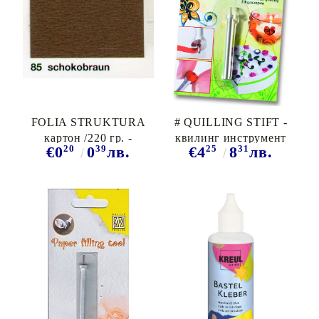
FOLIA STRUKTURA
# QUILLING STIFT -
картон /220 гр. -
квилинг инструмент
20
39
25
31
€0
0
лв.
€4
8
лв.
Шоколадово кафяво - 85
МЕТАЛЕН -
ОРИГИНАЛЪТ