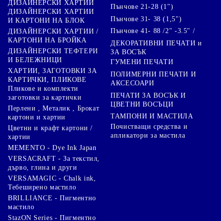
ДИЗАЙНЕРСКИ ХАРТИИ
Пънчове 21-28 (1")
ДИЗАЙНЕРСКИ ХАРТИИ
Пънчове 31- 38 (1,5")
И КАРТОНИ НА БЛОК
Пънчове 41- 88 /2" -3.5" /
ДИЗАЙНЕРСКИ ХАРТИИ /
КАРТОНИ НА БРОЙКА
ДЕКОРАТИВНИ ПЕЧАТИ и
ДИЗАЙНЕРСКИ ТЕФТЕРИ
ЗА ВОСЪК
И БЕЛЕЖНИЦИ
ГУМЕНИ ПЕЧАТИ
ХАРТИИ, ЗАГОТОВКИ ЗА
ПОЛИМЕРНИ ПЕЧАТИ И
КАРТИЧКИ, ПЛИКОВЕ
АКСЕСОАРИ
Пликове и комплекти
ПЕЧАТИ ЗА ВОСЪК И
заготовки за картички
ЦВЕТНИ ВОСЪЦИ
Перлени , Металик , Брокат
ТАМПОНИ И МАСТИЛА
картони и хартии
Почистващи средства и
Цветни и крафт картони /
апликатори за мастила
хартии
MEMENTO - Dye Ink Japan
VERSACRAFT - За текстил,
дърво, глина и други
VERSAMAGIC - Chalk ink,
Тебеширено мастило
BRILLIANCE - Пигментно
мастило
StazON Series - Пигментно