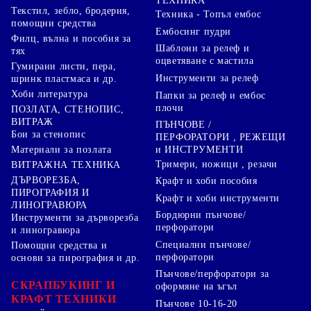
ТЕХНИКА
Текстил, зебло, бродерия,
Техника - Топъл ембос
помощни средства
Ембосинг пудри
Филц, вълна и пособия за
Шаблони за релеф и
тях
оцветяване с мастила
Гумирани листи, пера,
Инструменти за релеф
шринк пластмаса и др.
Хоби литература
Папки за релеф и ембос
плочи
ПОЗЛАТА, СТЕНОПИС,
ВИТРАЖ
ПЪНЧОВЕ /
Бои за стенопис
ПЕРФОРАТОРИ , РЕЖЕЩИ
Материали за позлата
и ИНСТРУМЕНТИ
Тримери, ножици , резачи
ВИТРАЖНА ТЕХНИКА
ДЪРВОРЕЗБА,
Крафт и хоби пособия
ПИРОГРАФИЯ И
Крафт и хоби инструменти
ЛИНОГРАВЮРА
Бордюрни пънчове/
Инструменти за дърворезба
перфоратори
и линогравюра
Специални пънчове/
Помощни средства и
перфоратори
основи за пирография и др.
Пънчове/перфоратори за
СКРАПБУКИНГ И
оформяне на ъгъл
КРАФТ ТЕХНИКИ
Пънчове 10-16-20