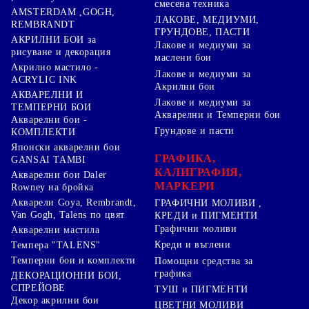
смесена техника
AMSTERDAM ,GOGH,
ЛАКОВЕ, МЕДИУМИ,
REMBRANDT
ГРУНДОВЕ, ПАСТИ
АКРИЛНИ БОИ за
Лакове и медиуми за
рисуване и декорация
маслени бои
Акрилно мастило -
Лакове и медиуми за
ACRYLIC INK
Акрилни бои
АКВАРЕЛНИ И
Лакове и медиуми за
ТЕМПЕРНИ БОИ
Акварелни и Темперни бои
Акварелни бои -
Грундове и пасти
КОМПЛЕКТИ
Японски акварелни бои
ГРАФИКА,
GANSAI TAMBI
КАЛИГРАФИЯ,
Акварелни бои Daler
МАРКЕРИ
Rowney на бройка
Акварели Goya, Rembrandt,
ГРАФИЧНИ МОЛИВИ ,
Van Gogh, Talens по цвят
КРЕДИ и ПИГМЕНТИ
Графични моливи
Акварелни мастила
Креди и въглени
Темпера "TALENS"
Темперни бои и комплекти
Помощни средства за
графика
ДЕКОРАЦИОННИ БОИ,
СПРЕЙОВЕ
ТУШ и ПИГМЕНТИ
Декор акрилни бои
ЦВЕТНИ МОЛИВИ