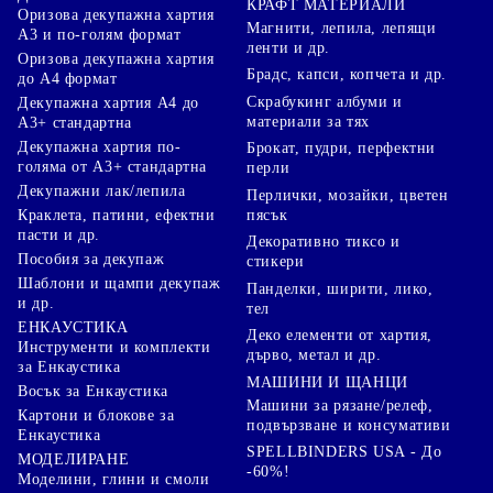
КРАФТ МАТЕРИАЛИ
Оризова декупажна хартия
Магнити, лепила, лепящи
А3 и по-голям формат
ленти и др.
Оризова декупажна хартия
Брадс, капси, копчета и др.
до А4 формат
Скрабукинг албуми и
Декупажна хартия А4 до
материали за тях
А3+ стандартна
Декупажна хартия по-
Брокат, пудри, перфектни
голяма от А3+ стандартна
перли
Декупажни лак/лепила
Перлички, мозайки, цветен
Краклета, патини, ефектни
пясък
пасти и др.
Декоративно тиксо и
Пособия за декупаж
стикери
Шаблони и щампи декупаж
Панделки, ширити, лико,
и др.
тел
ЕНКАУСТИКА
Деко елементи от хартия,
Инструменти и комплекти
дърво, метал и др.
за Енкаустика
МАШИНИ И ЩАНЦИ
Восък за Енкаустика
Машини за рязане/релеф,
Картони и блокове за
подвързване и консумативи
Енкаустика
SPELLBINDERS USA - До
МОДЕЛИРАНЕ
-60%!
Моделини, глини и смоли