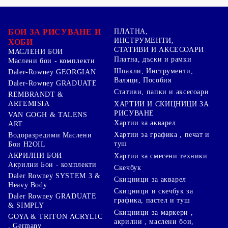
БОИ ЗА РИСУВАНЕ И
ПЛАТНА,
ИНСТРУМЕНТИ,
ХОБИ
СТАТИВИ И АКСЕСОАРИ
МАСЛЕНИ БОИ
Платна, дъски и рамки
Маслени бои - комплекти
Шпакли, Инструменти,
Daler-Rowney GEORGIAN
Валяци, Пособия
Daler-Rowney GRADUATE
Стативи, папки и аксесоари
REMBRANDT &
ARTEMISIA
ХАРТИИ И СКИЦНИЦИ ЗА
РИСУВАНЕ
VAN GOGH & TALENS
Хартии за акварел
ART
Хартии за графика , печат и
Водоразредими Маслени
туш
Бои H2OIL
АКРИЛНИ БОИ
Хартии за смесени техники
Акрилни Бои - комплекти
Скечбук
Daler Rowney SYSTEM 3 &
Скицници за акварел
Heavy Body
Скицници и скечбук за
Daler Rowney GRADUATE
графика, пастел и туш
& SIMPLY
Скицници за маркери ,
GOYA & TRITON АCRYLIC
акрилни , маслени бои,
, Germany