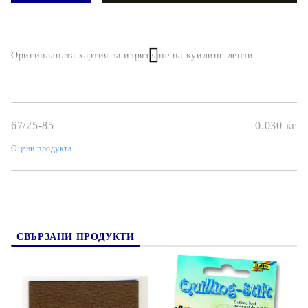
Оригиналната хартия за изрязване на куилинг ленти.
67/25-85
0.030
кг
Оцени продукта
СВЪРЗАНИ ПРОДУКТИ