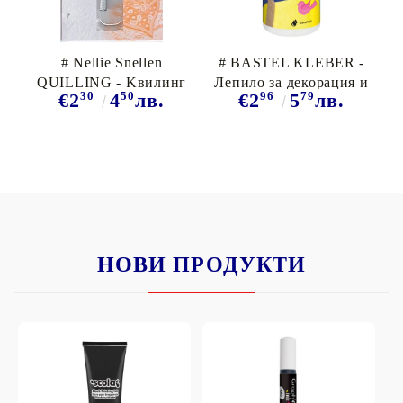
# Nellie Snellen
# BASTEL KLEBER -
QUILLING - Kвилинг
Лепило за декорация и
30
50
96
79
€2
4
лв.
€2
5
лв.
инструмент
Куилинг 80мл ,
Germany
НОВИ ПРОДУКТИ