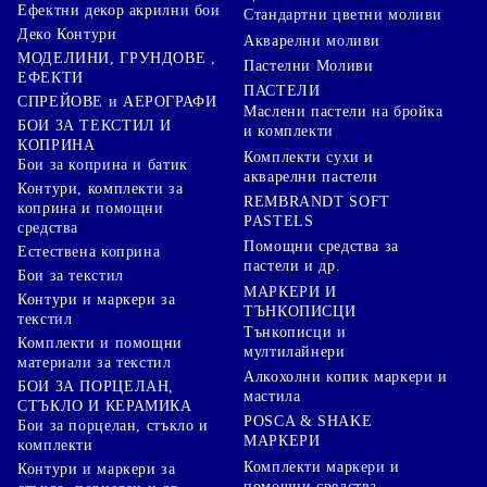
Ефектни декор акрилни бои
Стандартни цветни моливи
Деко Контури
Акварелни моливи
МОДЕЛИНИ, ГРУНДОВЕ ,
Пастелни Моливи
ЕФЕКТИ
ПАСТЕЛИ
СПРЕЙОВЕ и АЕРОГРАФИ
Маслени пастели на бройка
БОИ ЗА ТЕКСТИЛ И
и комплекти
КОПРИНА
Комплекти сухи и
Бои за коприна и батик
акварелни пастели
Контури, комплекти за
REMBRANDT SOFT
коприна и помощни
PASTELS
средства
Помощни средства за
Естествена коприна
пастели и др.
Бои за текстил
МАРКЕРИ И
Контури и маркери за
ТЪНКОПИСЦИ
текстил
Тънкописци и
Комплекти и помощни
мултилайнери
материали за текстил
Алкохолни копик маркери и
БОИ ЗА ПОРЦЕЛАН,
мастила
СТЪКЛО И КЕРАМИКА
POSCA & SHAKE
Бои за порцелан, стъкло и
МАРКЕРИ
комплекти
Комплекти маркери и
Контури и маркери за
помощни средства