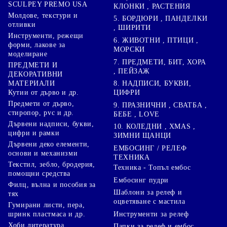
SCULPEY PREMO USA
КЛОНКИ , РАСТЕНИЯ
Молдове, текстури и
5. БОРДЮРИ , ПАНДЕЛКИ
отливки
, ШИРИТИ
Инструменти, режещи
6. ЖИВОТНИ , ПТИЦИ ,
форми, лакове за
МОРСКИ
моделиране
7. ПРЕДМЕТИ, БИТ, ХОРА
ПРЕДМЕТИ И
, ПЕЙЗАЖ
ДЕКОРАТИВНИ
8. НАДПИСИ, БУКВИ,
МАТЕРИАЛИ
ЦИФРИ
Кутии от дърво и др.
Предмети от дърво,
9. ПРАЗНИЧНИ , СВАТБА ,
стиропор, pvc и др.
БЕБЕ , LOVE
Дървени надписи, букви,
10. КОЛЕДНИ , XMAS ,
цифри и рамки
ЗИМНИ ЩАНЦИ
Дървени деко елементи,
ЕМБОСИНГ / РЕЛЕФ
основи и механизми
ТЕХНИКА
Текстил, зебло, бродерия,
Техника - Топъл ембос
помощни средства
Ембосинг пудри
Филц, вълна и пособия за
Шаблони за релеф и
тях
оцветяване с мастила
Гумирани листи, пера,
Инструменти за релеф
шринк пластмаса и др.
Хоби литература
Папки за релеф и ембос