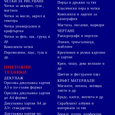
ЧЕТКИ ЗА РИСУВАНЕ
Перца и дръжки за тях
Четки за акварел, туш ,
Класически пера и четки
мастила
Комплекти и хартии за
Четки за масло, акрил и
калиграфия
темпера
Мастила, писалки, маркери
Четки универсални и
ЧЕРТАНЕ
крафтърски
Рапидографи и пергели
Четки за фон, лак, грунд и
др.
Линии, триъгълници,
шаблони
Комплекти четки
Перомоливи, паус, туш и
Креативни и ръчни картони
др.
и хартии
Креп, тишу, деко велпапе и
ПРИЛОЖНИ
др.
ТЕХНИКИ
Цветен и фигурален паус
ДЕКУПАЖ
КРАФТ МАТЕРИАЛИ
Оризова декупажна хартия
Магнити, лепила, лепящи
А3 и по-голям формат
ленти и др.
Оризова декупажна хартия
Брадс, капси, копчета и др.
до А4 формат
Скрабукинг албуми и
Декупажна хартия А4 до
материали за тях
А3+ стандартна
Декупажна хартия по-
Брокат, пудри, перфектни