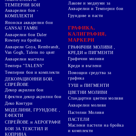
Лакове и медиуми за
ТЕМПЕРНИ БОИ
Акварелни и Темперни бои
Акварелни бои -
Грундове и пасти
КОМПЛЕКТИ
Японски акварелни бои
ГРАФИКА,
GANSAI TAMBI
КАЛИГРАФИЯ,
Акварелни бои Daler
МАРКЕРИ
Rowney на бройка
Акварели Goya, Rembrandt,
ГРАФИЧНИ МОЛИВИ ,
Van Gogh, Talens по цвят
КРЕДИ и ПИГМЕНТИ
Графични моливи
Акварелни мастила
Креди и въглени
Темпера "TALENS"
Темперни бои и комплекти
Помощни средства за
графика
ДЕКОРАЦИОННИ БОИ,
СПРЕЙОВЕ
ТУШ и ПИГМЕНТИ
Декор акрилни бои
ЦВЕТНИ МОЛИВИ
Ефектни декор акрилни бои
Стандартни цветни моливи
Деко Контури
Акварелни моливи
МОДЕЛИНИ, ГРУНДОВЕ ,
Пастелни Моливи
ЕФЕКТИ
ПАСТЕЛИ
СПРЕЙОВЕ и АЕРОГРАФИ
Маслени пастели на бройка
БОИ ЗА ТЕКСТИЛ И
и комплекти
КОПРИНА