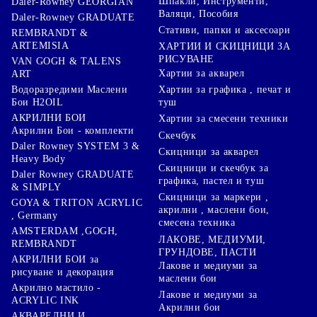
Шпакли, Инструменти,
Daler-Rowney GEORGIAN
Валяци, Пособия
Daler-Rowney GRADUATE
Стативи, папки и аксесоари
REMBRANDT &
ARTEMISIA
ХАРТИИ И СКИЦНИЦИ ЗА
РИСУВАНЕ
VAN GOGH & TALENS
Хартии за акварел
ART
Хартии за графика , печат и
Водоразредими Маслени
туш
Бои H2OIL
АКРИЛНИ БОИ
Хартии за смесени техники
Акрилни Бои - комплекти
Скечбук
Daler Rowney SYSTEM 3 &
Скицници за акварел
Heavy Body
Скицници и скечбук за
Daler Rowney GRADUATE
графика, пастел и туш
& SIMPLY
Скицници за маркери ,
GOYA & TRITON АCRYLIC
акрилни , маслени бои,
, Germany
смесена техника
AMSTERDAM ,GOGH,
ЛАКОВЕ, МЕДИУМИ,
REMBRANDT
ГРУНДОВЕ, ПАСТИ
АКРИЛНИ БОИ за
Лакове и медиуми за
рисуване и декорация
маслени бои
Акрилно мастило -
Лакове и медиуми за
ACRYLIC INK
Акрилни бои
АКВАРЕЛНИ И