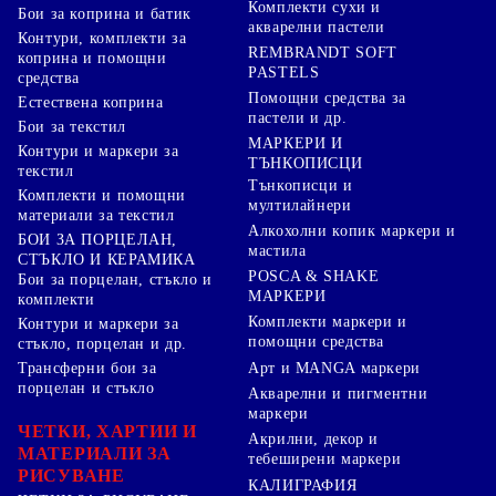
Комплекти сухи и
Бои за коприна и батик
акварелни пастели
Контури, комплекти за
REMBRANDT SOFT
коприна и помощни
PASTELS
средства
Помощни средства за
Естествена коприна
пастели и др.
Бои за текстил
МАРКЕРИ И
Контури и маркери за
ТЪНКОПИСЦИ
текстил
Тънкописци и
Комплекти и помощни
мултилайнери
материали за текстил
Алкохолни копик маркери и
БОИ ЗА ПОРЦЕЛАН,
мастила
СТЪКЛО И КЕРАМИКА
POSCA & SHAKE
Бои за порцелан, стъкло и
МАРКЕРИ
комплекти
Комплекти маркери и
Контури и маркери за
помощни средства
стъкло, порцелан и др.
Арт и MANGA маркери
Трансферни бои за
порцелан и стъкло
Акварелни и пигментни
маркери
ЧЕТКИ, ХАРТИИ И
Акрилни, декор и
МАТЕРИАЛИ ЗА
тебеширени маркери
РИСУВАНЕ
КАЛИГРАФИЯ