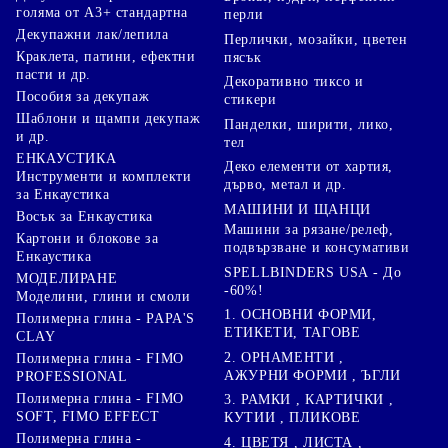
голяма от А3+ стандартна
перли
Декупажни лак/лепила
Перлички, мозайки, цветен
Краклета, патини, ефектни
пясък
пасти и др.
Декоративно тиксо и
Пособия за декупаж
стикери
Шаблони и щампи декупаж
Панделки, ширити, лико,
и др.
тел
ЕНКАУСТИКА
Деко елементи от хартия,
Инструменти и комплекти
дърво, метал и др.
за Енкаустика
МАШИНИ И ЩАНЦИ
Восък за Енкаустика
Машини за рязане/релеф,
Картони и блокове за
подвързване и консумативи
Енкаустика
SPELLBINDERS USA - До
МОДЕЛИРАНЕ
-60%!
Моделини, глини и смоли
1. ОСНОВНИ ФОРМИ,
Полимерна глина - PAPA'S
ЕТИКЕТИ, ТАГОВЕ
CLAY
2. ОРНАМЕНТИ ,
Полимерна глина - FIMO
АЖУРНИ ФОРМИ , ЪГЛИ
PROFESSIONAL
Полимерна глина - FIMO
3. РАМКИ , КАРТИЧКИ ,
SOFT, FIMO EFFECT
КУТИИ , ПЛИКОВЕ
Полимерна глина -
4. ЦВЕТЯ , ЛИСТА ,