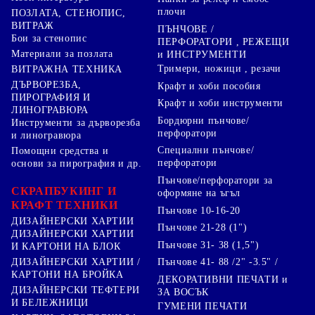
плочи
ПОЗЛАТА, СТЕНОПИС,
ВИТРАЖ
ПЪНЧОВЕ /
Бои за стенопис
ПЕРФОРАТОРИ , РЕЖЕЩИ
Материали за позлата
и ИНСТРУМЕНТИ
Тримери, ножици , резачи
ВИТРАЖНА ТЕХНИКА
ДЪРВОРЕЗБА,
Крафт и хоби пособия
ПИРОГРАФИЯ И
Крафт и хоби инструменти
ЛИНОГРАВЮРА
Бордюрни пънчове/
Инструменти за дърворезба
перфоратори
и линогравюра
Специални пънчове/
Помощни средства и
перфоратори
основи за пирография и др.
Пънчове/перфоратори за
СКРАПБУКИНГ И
оформяне на ъгъл
КРАФТ ТЕХНИКИ
Пънчове 10-16-20
ДИЗАЙНЕРСКИ ХАРТИИ
Пънчове 21-28 (1")
ДИЗАЙНЕРСКИ ХАРТИИ
Пънчове 31- 38 (1,5")
И КАРТОНИ НА БЛОК
Пънчове 41- 88 /2" -3.5" /
ДИЗАЙНЕРСКИ ХАРТИИ /
КАРТОНИ НА БРОЙКА
ДЕКОРАТИВНИ ПЕЧАТИ и
ДИЗАЙНЕРСКИ ТЕФТЕРИ
ЗА ВОСЪК
И БЕЛЕЖНИЦИ
ГУМЕНИ ПЕЧАТИ