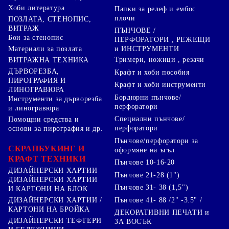
Хоби литература
Папки за релеф и ембос
плочи
ПОЗЛАТА, СТЕНОПИС,
ВИТРАЖ
ПЪНЧОВЕ /
Бои за стенопис
ПЕРФОРАТОРИ , РЕЖЕЩИ
Материали за позлата
и ИНСТРУМЕНТИ
Тримери, ножици , резачи
ВИТРАЖНА ТЕХНИКА
ДЪРВОРЕЗБА,
Крафт и хоби пособия
ПИРОГРАФИЯ И
Крафт и хоби инструменти
ЛИНОГРАВЮРА
Бордюрни пънчове/
Инструменти за дърворезба
перфоратори
и линогравюра
Специални пънчове/
Помощни средства и
перфоратори
основи за пирография и др.
Пънчове/перфоратори за
СКРАПБУКИНГ И
оформяне на ъгъл
КРАФТ ТЕХНИКИ
Пънчове 10-16-20
ДИЗАЙНЕРСКИ ХАРТИИ
Пънчове 21-28 (1")
ДИЗАЙНЕРСКИ ХАРТИИ
Пънчове 31- 38 (1,5")
И КАРТОНИ НА БЛОК
Пънчове 41- 88 /2" -3.5" /
ДИЗАЙНЕРСКИ ХАРТИИ /
КАРТОНИ НА БРОЙКА
ДЕКОРАТИВНИ ПЕЧАТИ и
ДИЗАЙНЕРСКИ ТЕФТЕРИ
ЗА ВОСЪК