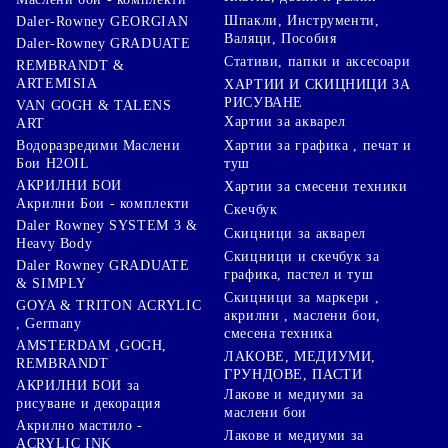
Шпакли, Инструменти,
Daler-Rowney GEORGIAN
Валяци, Пособия
Daler-Rowney GRADUATE
Стативи, папки и аксесоари
REMBRANDT &
ARTEMISIA
ХАРТИИ И СКИЦНИЦИ ЗА
РИСУВАНЕ
VAN GOGH & TALENS
Хартии за акварел
ART
Хартии за графика , печат и
Водоразредими Маслени
туш
Бои H2OIL
АКРИЛНИ БОИ
Хартии за смесени техники
Акрилни Бои - комплекти
Скечбук
Daler Rowney SYSTEM 3 &
Скицници за акварел
Heavy Body
Скицници и скечбук за
Daler Rowney GRADUATE
графика, пастел и туш
& SIMPLY
Скицници за маркери ,
GOYA & TRITON АCRYLIC
акрилни , маслени бои,
, Germany
смесена техника
AMSTERDAM ,GOGH,
ЛАКОВЕ, МЕДИУМИ,
REMBRANDT
ГРУНДОВЕ, ПАСТИ
АКРИЛНИ БОИ за
Лакове и медиуми за
рисуване и декорация
маслени бои
Акрилно мастило -
Лакове и медиуми за
ACRYLIC INK