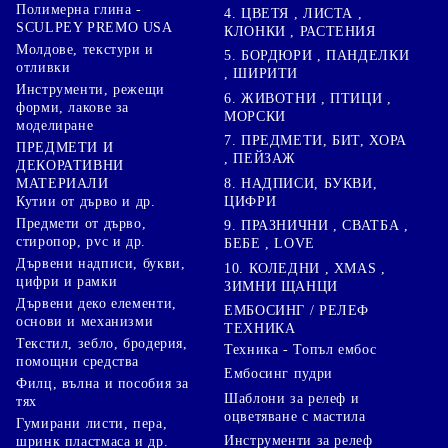
Полимерна глина -
4. ЦВЕТЯ , ЛИСТА ,
SCULPEY PREMO USA
КЛОНКИ , РАСТЕНИЯ
Молдове, текстури и
5. БОРДЮРИ , ПАНДЕЛКИ
отливки
, ШИРИТИ
Инструменти, режещи
6. ЖИВОТНИ , ПТИЦИ ,
форми, лакове за
МОРСКИ
моделиране
7. ПРЕДМЕТИ, БИТ, ХОРА
ПРЕДМЕТИ И
, ПЕЙЗАЖ
ДЕКОРАТИВНИ
8. НАДПИСИ, БУКВИ,
МАТЕРИАЛИ
ЦИФРИ
Кутии от дърво и др.
Предмети от дърво,
9. ПРАЗНИЧНИ , СВАТБА ,
стиропор, pvc и др.
БЕБЕ , LOVE
Дървени надписи, букви,
10. КОЛЕДНИ , XMAS ,
цифри и рамки
ЗИМНИ ЩАНЦИ
Дървени деко елементи,
ЕМБОСИНГ / РЕЛЕФ
основи и механизми
ТЕХНИКА
Текстил, зебло, бродерия,
Техника - Топъл ембос
помощни средства
Ембосинг пудри
Филц, вълна и пособия за
Шаблони за релеф и
тях
оцветяване с мастила
Гумирани листи, пера,
Инструменти за релеф
шринк пластмаса и др.