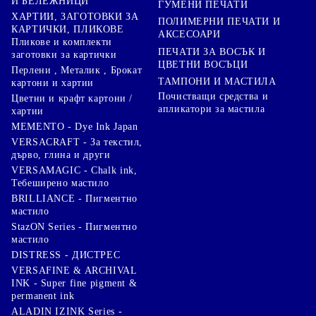
И БЕЛЕЖНИЦИ
ГУМЕНИ ПЕЧАТИ
ХАРТИИ, ЗАГОТОВКИ ЗА
ПОЛИМЕРНИ ПЕЧАТИ И
КАРТИЧКИ, ПЛИКОВЕ
АКСЕСОАРИ
Пликове и комплекти
ПЕЧАТИ ЗА ВОСЪК И
заготовки за картички
ЦВЕТНИ ВОСЪЦИ
Перлени , Металик , Брокат
ТАМПОНИ И МАСТИЛА
картони и хартии
Почистващи средства и
Цветни и крафт картони /
апликатори за мастила
хартии
MEMENTO - Dye Ink Japan
VERSACRAFT - За текстил,
дърво, глина и други
VERSAMAGIC - Chalk ink,
Тебеширено мастило
BRILLIANCE - Пигментно
мастило
StazON Series - Пигментно
мастило
DISTRESS - ДИСТРЕС
VERSAFINE & ARCHIVAL
INK - Super fine pigment &
permanent ink
ALADIN IZINK Series -