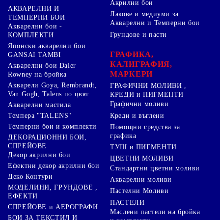
Акрилни бои
АКВАРЕЛНИ И
Лакове и медиуми за
ТЕМПЕРНИ БОИ
Акварелни и Темперни бои
Акварелни бои -
Грундове и пасти
КОМПЛЕКТИ
Японски акварелни бои
ГРАФИКА,
GANSAI TAMBI
КАЛИГРАФИЯ,
Акварелни бои Daler
МАРКЕРИ
Rowney на бройка
Акварели Goya, Rembrandt,
ГРАФИЧНИ МОЛИВИ ,
Van Gogh, Talens по цвят
КРЕДИ и ПИГМЕНТИ
Графични моливи
Акварелни мастила
Креди и въглени
Темпера "TALENS"
Темперни бои и комплекти
Помощни средства за
графика
ДЕКОРАЦИОННИ БОИ,
СПРЕЙОВЕ
ТУШ и ПИГМЕНТИ
Декор акрилни бои
ЦВЕТНИ МОЛИВИ
Ефектни декор акрилни бои
Стандартни цветни моливи
Деко Контури
Акварелни моливи
МОДЕЛИНИ, ГРУНДОВЕ ,
Пастелни Моливи
ЕФЕКТИ
ПАСТЕЛИ
СПРЕЙОВЕ и АЕРОГРАФИ
Маслени пастели на бройка
БОИ ЗА ТЕКСТИЛ И