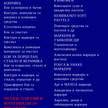
и комплекти
КОПРИНА
Комплекти сухи и
Бои за коприна и батик
акварелни пастели
Контури, комплекти за
REMBRANDT SOFT
коприна и помощни
PASTELS
средства
Помощни средства за
Естествена коприна
пастели и др.
Бои за текстил
МАРКЕРИ И
Контури и маркери за
ТЪНКОПИСЦИ
текстил
Тънкописци и
Комплекти и помощни
мултилайнери
материали за текстил
Алкохолни копик маркери и
БОИ ЗА ПОРЦЕЛАН,
мастила
СТЪКЛО И КЕРАМИКА
POSCA & SHAKE
Бои за порцелан, стъкло и
МАРКЕРИ
комплекти
Комплекти маркери и
Контури и маркери за
помощни средства
стъкло, порцелан и др.
Арт и MANGA маркери
Трансферни бои за
порцелан и стъкло
Акварелни и пигментни
маркери
ЧЕТКИ, ХАРТИИ И
Акрилни, декор и
МАТЕРИАЛИ ЗА
тебеширени маркери