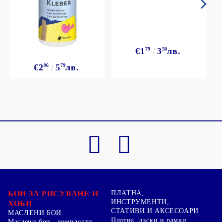
€1
79
3
50
лв.
€2
96
5
79
лв.
БОИ ЗА РИСУВАНЕ И
ПЛАТНА,
ИНСТРУМЕНТИ,
ХОБИ
СТАТИВИ И АКСЕСОАРИ
МАСЛЕНИ БОИ
Платна, дъски и рамки
Маслени бои - комплекти