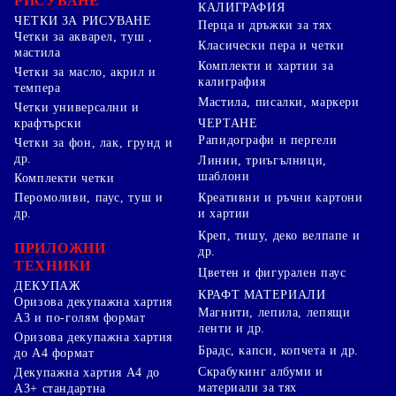
РИСУВАНЕ
КАЛИГРАФИЯ
ЧЕТКИ ЗА РИСУВАНЕ
Перца и дръжки за тях
Четки за акварел, туш ,
Класически пера и четки
мастила
Комплекти и хартии за
Четки за масло, акрил и
калиграфия
темпера
Мастила, писалки, маркери
Четки универсални и
ЧЕРТАНЕ
крафтърски
Рапидографи и пергели
Четки за фон, лак, грунд и
др.
Линии, триъгълници,
шаблони
Комплекти четки
Перомоливи, паус, туш и
Креативни и ръчни картони
др.
и хартии
Креп, тишу, деко велпапе и
ПРИЛОЖНИ
др.
ТЕХНИКИ
Цветен и фигурален паус
ДЕКУПАЖ
КРАФТ МАТЕРИАЛИ
Оризова декупажна хартия
Магнити, лепила, лепящи
А3 и по-голям формат
ленти и др.
Оризова декупажна хартия
Брадс, капси, копчета и др.
до А4 формат
Скрабукинг албуми и
Декупажна хартия А4 до
материали за тях
А3+ стандартна