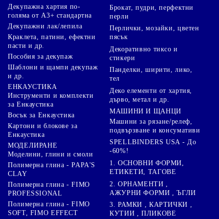
Декупажна хартия по-
Брокат, пудри, перфектни
голяма от А3+ стандартна
перли
Декупажни лак/лепила
Перлички, мозайки, цветен
Краклета, патини, ефектни
пясък
пасти и др.
Декоративно тиксо и
Пособия за декупаж
стикери
Шаблони и щампи декупаж
Панделки, ширити, лико,
и др.
тел
ЕНКАУСТИКА
Деко елементи от хартия,
Инструменти и комплекти
дърво, метал и др.
за Енкаустика
МАШИНИ И ЩАНЦИ
Восък за Енкаустика
Машини за рязане/релеф,
Картони и блокове за
подвързване и консумативи
Енкаустика
SPELLBINDERS USA - До
МОДЕЛИРАНЕ
-60%!
Моделини, глини и смоли
1. ОСНОВНИ ФОРМИ,
Полимерна глина - PAPA'S
ЕТИКЕТИ, ТАГОВЕ
CLAY
2. ОРНАМЕНТИ ,
Полимерна глина - FIMO
АЖУРНИ ФОРМИ , ЪГЛИ
PROFESSIONAL
Полимерна глина - FIMO
3. РАМКИ , КАРТИЧКИ ,
SOFT, FIMO EFFECT
КУТИИ , ПЛИКОВЕ