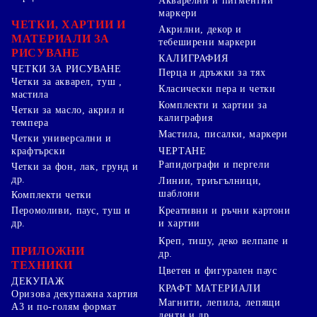
Акварелни и пигментни
маркери
ЧЕТКИ, ХАРТИИ И
Акрилни, декор и
МАТЕРИАЛИ ЗА
тебеширени маркери
РИСУВАНЕ
КАЛИГРАФИЯ
ЧЕТКИ ЗА РИСУВАНЕ
Перца и дръжки за тях
Четки за акварел, туш ,
Класически пера и четки
мастила
Комплекти и хартии за
Четки за масло, акрил и
калиграфия
темпера
Мастила, писалки, маркери
Четки универсални и
ЧЕРТАНЕ
крафтърски
Рапидографи и пергели
Четки за фон, лак, грунд и
др.
Линии, триъгълници,
шаблони
Комплекти четки
Перомоливи, паус, туш и
Креативни и ръчни картони
др.
и хартии
Креп, тишу, деко велпапе и
ПРИЛОЖНИ
др.
ТЕХНИКИ
Цветен и фигурален паус
ДЕКУПАЖ
КРАФТ МАТЕРИАЛИ
Оризова декупажна хартия
Магнити, лепила, лепящи
А3 и по-голям формат
ленти и др.