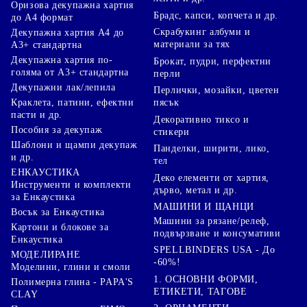
Оризова декупажна хартия
Брадс, капси, копчета и др.
до А4 формат
Скрабукинг албуми и
Декупажна хартия А4 до
материали за тях
А3+ стандартна
Декупажна хартия по-
Брокат, пудри, перфектни
голяма от А3+ стандартна
перли
Декупажни лак/лепила
Перлички, мозайки, цветен
Краклета, патини, ефектни
пясък
пасти и др.
Декоративно тиксо и
Пособия за декупаж
стикери
Шаблони и щампи декупаж
Панделки, ширити, лико,
и др.
тел
ЕНКАУСТИКА
Деко елементи от хартия,
Инструменти и комплекти
дърво, метал и др.
за Енкаустика
МАШИНИ И ЩАНЦИ
Восък за Енкаустика
Машини за рязане/релеф,
Картони и блокове за
подвързване и консумативи
Енкаустика
SPELLBINDERS USA - До
МОДЕЛИРАНЕ
-60%!
Моделини, глини и смоли
1. ОСНОВНИ ФОРМИ,
Полимерна глина - PAPA'S
ЕТИКЕТИ, ТАГОВЕ
CLAY