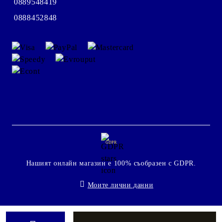
0889548419
0888452848
GDPR
Нашият онлайн магазин е 100% съобразен с GDPR.
Моите лични данни
Онлайн магазин от SELITON