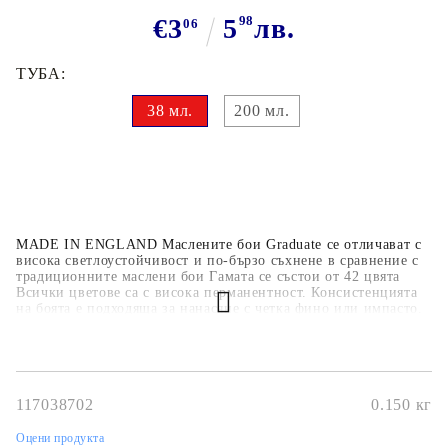
€3
5
98
лв.
06
ТУБА:
38 мл.
200 мл.
MADE IN ENGLAND Маслените бои Graduate се отличават с
висока светлоустойчивост и по-бързо съхнене в сравнение с
традиционните маслени бои Гамата се състои от 42 цвята
Всички цветове са с висока перманентност. Консистенцията
на боята е подходяща за нанасяне с четка фино или импасто.
Цветовете се смесват лесно. Graduate са произведени с
модерни пигменти, рафинирано ленено масло и ускорители.
117038702
0.150
кг
Оцени продукта