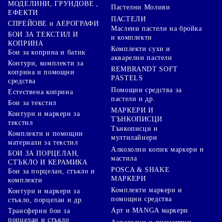
МОДЕЛИНИ, ГРУНДОВЕ ,
Пастелни Моливи
ЕФЕКТИ
ПАСТЕЛИ
СПРЕЙОВЕ и АЕРОГРАФИ
Маслени пастели на бройка
БОИ ЗА ТЕКСТИЛ И
и комплекти
КОПРИНА
Комплекти сухи и
Бои за коприна и батик
акварелни пастели
Контури, комплекти за
REMBRANDT SOFT
коприна и помощни
PASTELS
средства
Помощни средства за
Естествена коприна
пастели и др.
Бои за текстил
МАРКЕРИ И
Контури и маркери за
ТЪНКОПИСЦИ
текстил
Тънкописци и
Комплекти и помощни
мултилайнери
материали за текстил
Алкохолни копик маркери и
БОИ ЗА ПОРЦЕЛАН,
мастила
СТЪКЛО И КЕРАМИКА
POSCA & SHAKE
Бои за порцелан, стъкло и
МАРКЕРИ
комплекти
Комплекти маркери и
Контури и маркери за
помощни средства
стъкло, порцелан и др.
Арт и MANGA маркери
Трансферни бои за
порцелан и стъкло