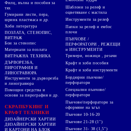
Филц, вълна и пособия за
Шаблони за релеф и
тях
оцветяване с мастила
Гумирани листи, пера,
Инструменти за релеф
шринк пластмаса и др.
Хоби литература
Папки за релеф и ембос
плочи
ПОЗЛАТА, СТЕНОПИС,
ВИТРАЖ
ПЪНЧОВЕ /
Бои за стенопис
ПЕРФОРАТОРИ , РЕЖЕЩИ
Материали за позлата
и ИНСТРУМЕНТИ
Тримери, ножици , резачи
ВИТРАЖНА ТЕХНИКА
ДЪРВОРЕЗБА,
Крафт и хоби пособия
ПИРОГРАФИЯ И
Крафт и хоби инструменти
ЛИНОГРАВЮРА
Бордюрни пънчове/
Инструменти за дърворезба
перфоратори
и линогравюра
Специални пънчове/
Помощни средства и
перфоратори
основи за пирография и др.
Пънчове/перфоратори за
СКРАПБУКИНГ И
оформяне на ъгъл
КРАФТ ТЕХНИКИ
Пънчове 10-16-20
ДИЗАЙНЕРСКИ ХАРТИИ
Пънчове 21-28 (1")
ДИЗАЙНЕРСКИ ХАРТИИ
Пънчове 31- 38 (1,5")
И КАРТОНИ НА БЛОК