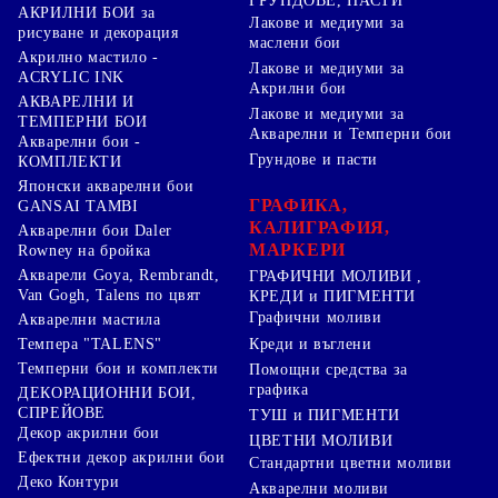
ГРУНДОВЕ, ПАСТИ
АКРИЛНИ БОИ за
Лакове и медиуми за
рисуване и декорация
маслени бои
Акрилно мастило -
Лакове и медиуми за
ACRYLIC INK
Акрилни бои
АКВАРЕЛНИ И
Лакове и медиуми за
ТЕМПЕРНИ БОИ
Акварелни и Темперни бои
Акварелни бои -
Грундове и пасти
КОМПЛЕКТИ
Японски акварелни бои
ГРАФИКА,
GANSAI TAMBI
КАЛИГРАФИЯ,
Акварелни бои Daler
МАРКЕРИ
Rowney на бройка
Акварели Goya, Rembrandt,
ГРАФИЧНИ МОЛИВИ ,
Van Gogh, Talens по цвят
КРЕДИ и ПИГМЕНТИ
Графични моливи
Акварелни мастила
Креди и въглени
Темпера "TALENS"
Темперни бои и комплекти
Помощни средства за
графика
ДЕКОРАЦИОННИ БОИ,
СПРЕЙОВЕ
ТУШ и ПИГМЕНТИ
Декор акрилни бои
ЦВЕТНИ МОЛИВИ
Ефектни декор акрилни бои
Стандартни цветни моливи
Деко Контури
Акварелни моливи