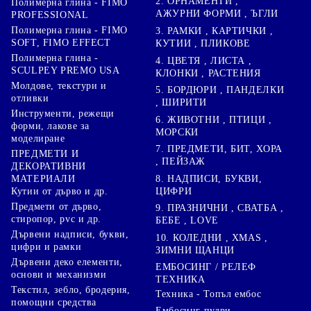
2. ОРНАМЕНТИ ,
Полимерна глина - FIMO
АЖУРНИ ФОРМИ , ЪГЛИ
PROFESSIONAL
Полимерна глина - FIMO
3. РАМКИ , КАРТИЧКИ ,
SOFT, FIMO EFFECT
КУТИИ , ПЛИКОВЕ
Полимерна глина -
4. ЦВЕТЯ , ЛИСТА ,
SCULPEY PREMO USA
КЛОНКИ , РАСТЕНИЯ
Молдове, текстури и
5. БОРДЮРИ , ПАНДЕЛКИ
отливки
, ШИРИТИ
Инструменти, режещи
6. ЖИВОТНИ , ПТИЦИ ,
форми, лакове за
МОРСКИ
моделиране
7. ПРЕДМЕТИ, БИТ, ХОРА
ПРЕДМЕТИ И
, ПЕЙЗАЖ
ДЕКОРАТИВНИ
8. НАДПИСИ, БУКВИ,
МАТЕРИАЛИ
ЦИФРИ
Кутии от дърво и др.
Предмети от дърво,
9. ПРАЗНИЧНИ , СВАТБА ,
стиропор, pvc и др.
БЕБЕ , LOVE
Дървени надписи, букви,
10. КОЛЕДНИ , XMAS ,
цифри и рамки
ЗИМНИ ЩАНЦИ
Дървени деко елементи,
ЕМБОСИНГ / РЕЛЕФ
основи и механизми
ТЕХНИКА
Текстил, зебло, бродерия,
Техника - Топъл ембос
помощни средства
Ембосинг пудри