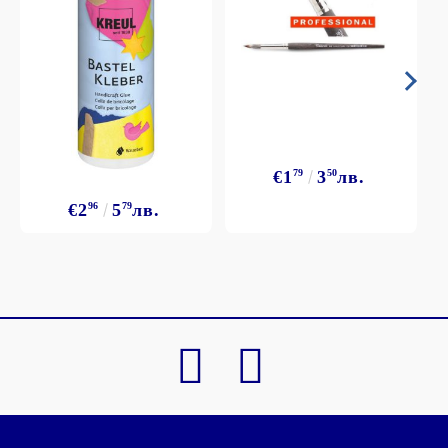
€1
79
3
50
лв.
€2
96
5
79
лв.