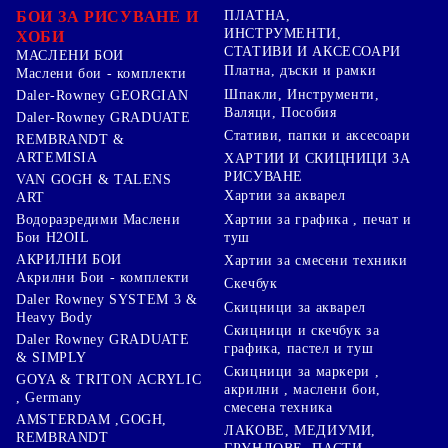
БОИ ЗА РИСУВАНЕ И
ПЛАТНА,
ИНСТРУМЕНТИ,
ХОБИ
СТАТИВИ И АКСЕСОАРИ
МАСЛЕНИ БОИ
Платна, дъски и рамки
Маслени бои - комплекти
Шпакли, Инструменти,
Daler-Rowney GEORGIAN
Валяци, Пособия
Daler-Rowney GRADUATE
Стативи, папки и аксесоари
REMBRANDT &
ARTEMISIA
ХАРТИИ И СКИЦНИЦИ ЗА
РИСУВАНЕ
VAN GOGH & TALENS
Хартии за акварел
ART
Хартии за графика , печат и
Водоразредими Маслени
туш
Бои H2OIL
АКРИЛНИ БОИ
Хартии за смесени техники
Акрилни Бои - комплекти
Скечбук
Daler Rowney SYSTEM 3 &
Скицници за акварел
Heavy Body
Скицници и скечбук за
Daler Rowney GRADUATE
графика, пастел и туш
& SIMPLY
Скицници за маркери ,
GOYA & TRITON АCRYLIC
акрилни , маслени бои,
, Germany
смесена техника
AMSTERDAM ,GOGH,
ЛАКОВЕ, МЕДИУМИ,
REMBRANDT