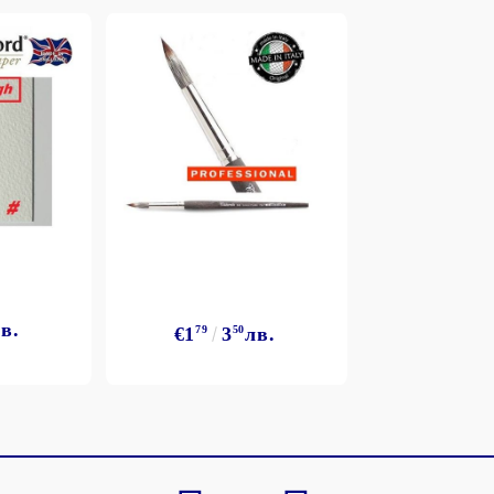
Моят профил
Вход
Регистрация
в.
€1
79
3
50
лв.
BGN
EUR
BG
EN