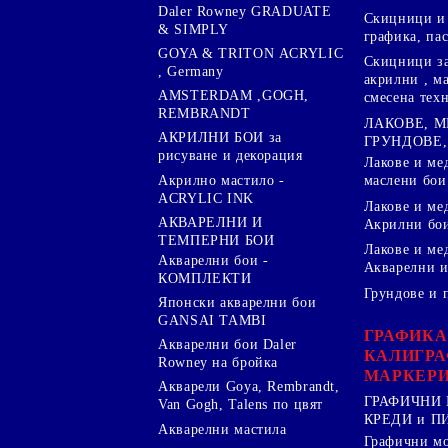
Daler Rowney GRADUATE
Скицници и 
& SIMPLY
графика, па
GOYA & TRITON АCRYLIC
Скицници за
, Germany
акрилни , м
AMSTERDAM ,GOGH,
смесена тех
REMBRANDT
ЛАКОВЕ, 
АКРИЛНИ БОИ за
ГРУНДОВЕ,
рисуване и декорация
Лакове и ме
Акрилно мастило -
маслени бои
ACRYLIC INK
Лакове и ме
АКВАРЕЛНИ И
Акрилни бо
ТЕМПЕРНИ БОИ
Лакове и ме
Акварелни бои -
Акварелни и
КОМПЛЕКТИ
Грундове и 
Японски акварелни бои
GANSAI TAMBI
ГРАФИКА
Акварелни бои Daler
КАЛИГРА
Rowney на бройка
МАРКЕР
Акварели Goya, Rembrandt,
ГРАФИЧНИ 
Van Gogh, Talens по цвят
КРЕДИ и 
Акварелни мастила
Графични м