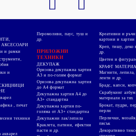
Перомоливи, паус, туш и
Креативни и ръчн
НТИ,
др.
картони и хартии
 АКСЕСОАРИ
Креп, тишу, деко 
ПРИЛОЖНИ
ки и рамки
др.
ТЕХНИКИ
струменти,
Цветен и фигурал
ДЕКУПАЖ
обия
КРАФТ МАТЕРИ
Оризова декупажна хартия
пки и
Магнити, лепила,
А3 и по-голям формат
ленти и др.
Оризова декупажна хартия
Брадс, капси, коп
 СКИЦНИЦИ
до А4 формат
НЕ
Скрабукинг албум
Декупажна хартия А4 до
кварел
материали за тях
А3+ стандартна
Брокат, пудри, п
афика , печат
Декупажна хартия по-
перли
голяма от А3+ стандартна
Перлички, мозайк
Декупажни лак/лепила
месени техники
пясък
Краклета, патини, ефектни
пасти и др.
Декоративно тикс
 акварел
стикери