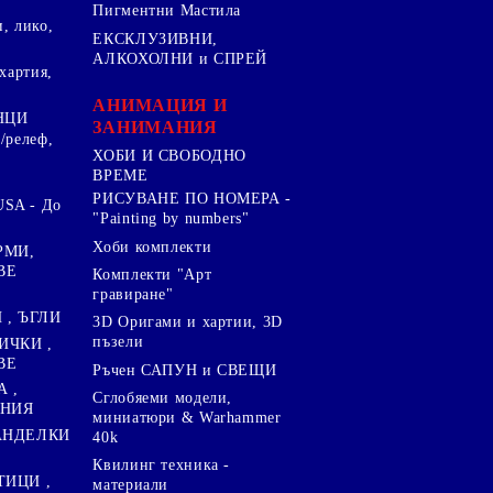
Пигментни Мастила
, лико,
ЕКСКЛУЗИВНИ,
АЛКОХОЛНИ и СПРЕЙ
хартия,
.
АНИМАЦИЯ И
НЦИ
ЗАНИМАНИЯ
/релеф,
ХОБИ И СВОБОДНО
ВРЕМЕ
РИСУВАНЕ ПО НОМЕРА -
SA - До
"Painting by numbers"
Хоби комплекти
РМИ,
ВЕ
Комплекти "Арт
гравиране"
, ЪГЛИ
3D Оригами и хартии, 3D
пъзели
ИЧКИ ,
ВЕ
Ръчен САПУН и СВЕЩИ
А ,
Сглобяеми модели,
ЕНИЯ
миниатюри & Warhammer
ПАНДЕЛКИ
40k
Квилинг техника -
ТИЦИ ,
материали