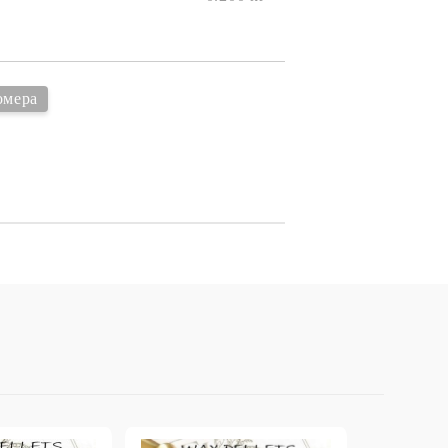
онтури и маркери за текстил
LOVE
омплекти и помощни материали за текстил
10. КОЛЕДНИ , XMAS , ЗИМНИ
ЩАНЦИ
омера
ЕМБОСИНГ / РЕЛЕФ ТЕХНИКА
вки за
Техника - Топъл ембос
Ембосинг пудри
картони и
Шаблони за релеф и оцветяване с
мастила
артии
Инструменти за релеф
и хартии
Папки за релеф и ембос плочи
р.