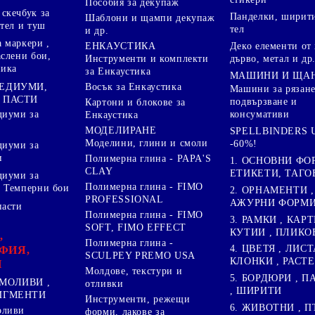
Пособия за декупаж
скечбук за
Панделки, ширити
Шаблони и щампи декупаж
стел и туш
тел
и др.
 маркери ,
Деко елементи от 
ЕНКАУСТИКА
аслени бои,
дърво, метал и др
Инструменти и комплекти
ника
за Енкаустика
МАШИНИ И ЩА
МЕДИУМИ,
Восък за Енкаустика
Машини за рязане
 ПАСТИ
подвързване и
Картони и блокове за
диуми за
консумативи
Енкаустика
МОДЕЛИРАНЕ
SPELLBINDERS U
Моделини, глини и смоли
-60%!
диуми за
и
Полимерна глина - PAPA'S
1. ОСНОВНИ ФО
CLAY
ЕТИКЕТИ, ТАГО
диуми за
Полимерна глина - FIMO
 Темперни бои
2. ОРНАМЕНТИ ,
PROFESSIONAL
АЖУРНИ ФОРМИ 
пасти
Полимерна глина - FIMO
3. РАМКИ , КАРТ
SOFT, FIMO EFFECT
КУТИИ , ПЛИКО
,
Полимерна глина -
4. ЦВЕТЯ , ЛИСТ
ФИЯ,
SCULPEY PREMO USA
КЛОНКИ , РАСТ
И
Молдове, текстури и
5. БОРДЮРИ , 
МОЛИВИ ,
отливки
, ШИРИТИ
ПИГМЕНТИ
Инструменти, режещи
6. ЖИВОТНИ , П
оливи
форми, лакове за