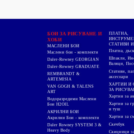
БОИ ЗА РИСУВАНЕ И
ПЛАТНА,
ИНСТРУМЕ
ХОБИ
СТАТИВИ И
МАСЛЕНИ БОИ
Платна, дъс
Маслени бои - комплекти
Шпакли, Ин
Daler-Rowney GEORGIAN
Валяци, Пос
Daler-Rowney GRADUATE
Стативи, па
REMBRANDT &
аксесоари
ARTEMISIA
ХАРТИИ И
VAN GOGH & TALENS
ЗА РИСУВА
ART
Хартии за а
Водоразредими Маслени
Хартии за гр
Бои H2OIL
и туш
АКРИЛНИ БОИ
Хартии за с
Акрилни Бои - комплекти
Скечбук
Daler Rowney SYSTEM 3 &
Heavy Body
Скицници за