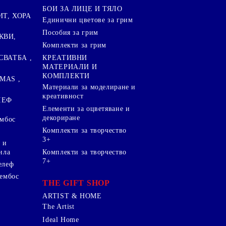
БОИ ЗА ЛИЦЕ И ТЯЛО
ИТ, ХОРА
Единични цветове за грим
Пособия за грим
КВИ,
Комплекти за грим
СВАТБА ,
КРЕАТИВНИ
МАТЕРИАЛИ И
КОМПЛЕКТИ
MAS ,
Mатериали за моделиране и
креативност
ЛЕФ
Елементи за оцветяване и
декориране
ембос
Комплекти за творчество
3+
 и
ила
Комплекти за творчество
7+
елеф
 ембос
THE GIFT SHOP
ARTIST & HOME
The Artist
Ideal Home