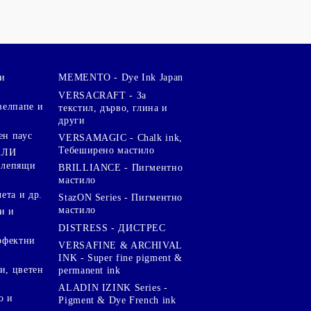
и
MEMENTO - Dye Ink Japan
VERSACRAFT - За
велпапе и
текстил, дърво, глина и
други
ен паус
VERSAMAGIC - Chalk ink,
Тебеширено мастило
АЛИ
 лепящи
BRILLIANCE - Пигментно
мастило
чета и др.
StazON Series - Пигментно
мастило
и и
DISTRESS - ДИСТРЕС
ерфектни
VERSAFINE & ARCHIVAL
INK - Super fine pigment &
и, цветен
permanent ink
ALADIN IZINK Series -
о и
Pigment & Dye French ink