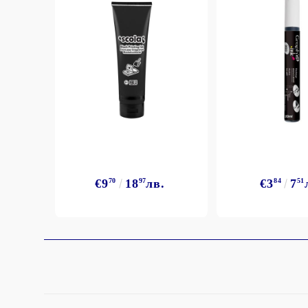
StazON Series - Пигментно мастило
DISTRESS - ДИСТРЕС
VERSAFINE & ARCHIVAL INK -
Super fine pigment & permanent ink
ALADIN IZINK Series - Pigment & Dye
French ink
Пигментни Мастила
ЕКСКЛУЗИВНИ, АЛКОХОЛНИ и
СПРЕЙ
€9
70
18
97
лв.
€3
84
7
51