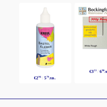
€3
53
6
90
л
€2
96
5
79
лв.