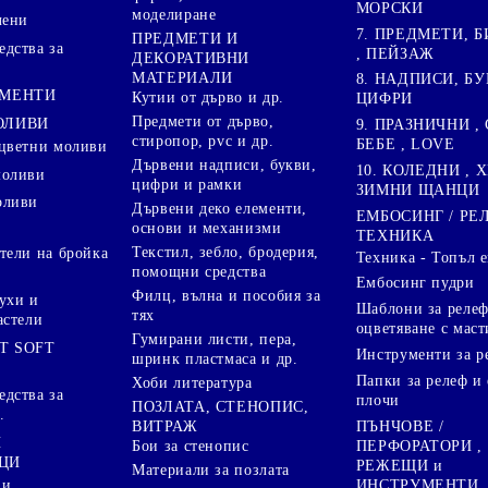
МОРСКИ
моделиране
лени
7. ПРЕДМЕТИ, Б
ПРЕДМЕТИ И
дства за
, ПЕЙЗАЖ
ДЕКОРАТИВНИ
МАТЕРИАЛИ
8. НАДПИСИ, БУ
ГМЕНТИ
Кутии от дърво и др.
ЦИФРИ
Предмети от дърво,
ОЛИВИ
9. ПРАЗНИЧНИ , 
стиропор, pvc и др.
БЕБЕ , LOVE
цветни моливи
Дървени надписи, букви,
10. КОЛЕДНИ , X
моливи
цифри и рамки
ЗИМНИ ЩАНЦИ
оливи
Дървени деко елементи,
ЕМБОСИНГ / РЕ
основи и механизми
ТЕХНИКА
Текстил, зебло, бродерия,
тели на бройка
Техника - Топъл 
помощни средства
Ембосинг пудри
Филц, вълна и пособия за
ухи и
Шаблони за релеф
тях
астели
оцветяване с маст
Гумирани листи, пера,
T SOFT
Инструменти за р
шринк пластмаса и др.
Папки за релеф и
Хоби литература
дства за
плочи
ПОЗЛАТА, СТЕНОПИС,
.
ПЪНЧОВЕ /
ВИТРАЖ
И
ПЕРФОРАТОРИ ,
Бои за стенопис
ЦИ
РЕЖЕЩИ и
Материали за позлата
ИНСТРУМЕНТИ
 и