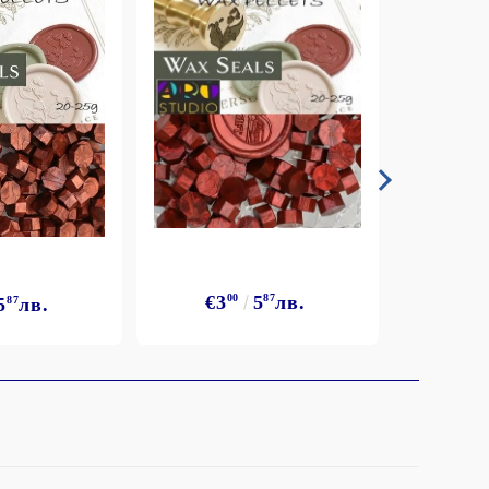
€3
00
5
87
лв.
5
87
лв.
€3