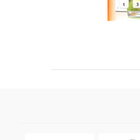
Филц, вълна и пособия за тях
Гумирани листи, пера, шринк пластмаса и др.
Хоби литература
ТАМПОНИ И МАСТИЛА
ДЕКОРАТ
ВОСЪК
Почистващи средства и апликатори за
ГУМЕНИ
мастила
ПОЛИМЕ
MEMENTO - Dye Ink Japan
АКСЕСО
VERSACRAFT - За текстил, дърво,
ПЕЧАТИ 
глина и други
ВОСЪЦИ
VERSAMAGIC - Chalk ink,
Тебеширено мастило
BRILLIANCE - Пигментно мастило