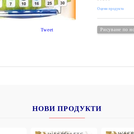
К
К
Оцени продукта
Рисуване по н
Tweet
ИВНИ И ПЕЧАТИ ЗА
ХАРТИИ, ЗАГОТОВКИ ЗА
КАРТИЧКИ, ПЛИКОВЕ
 ПЕЧАТИ
Пликове и комплекти загото
картички
РНИ ПЕЧАТИ И
АРИ
Перлени , Металик , Брокат 
хартии
ЗА ВОСЪК И ЦВЕТНИ
Цветни и крафт картони / х
НОВИ ПРОДУКТИ
Креативни и ръчни картони 
Креп, тишу, деко велпапе и д
Цветен и фигурален паус