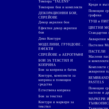
Темпера "TALENS"
Креди и въг
Темперни бои и комплекти
Помощни сре
ДЕКОРАЦИОННИ БОИ,
графика
СПРЕЙОВЕ
ТУШ и ПИ
Декор акрилни бои
ЦВЕТНИ М
Ефектни декор акрилни
бои
Стандартни 
Деко Контури
Акварелни 
МОДЕЛИНИ, ГРУНДОВЕ ,
Пастелни М
ЕФЕКТИ
ПАСТЕЛИ
СПРЕЙОВЕ и АЕРОГРАФИ
Маслени пас
БОИ ЗА ТЕКСТИЛ И
и комплекти
КОПРИНА
Комплекти с
Бои за коприна и батик
акварелни п
Контури, комплекти за
REMBRAND
коприна и помощни
PASTELS
средства
Помощни сре
Естествена коприна
пастели и др
Бои за текстил
МАРКЕРИ 
Контури и маркери за
ТЪНКОПИС
текстил
Тънкописци