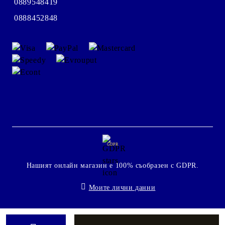
0889548419
0888452848
GDPR
Нашият онлайн магазин е 100% съобразен с GDPR.
Моите лични данни
Онлайн магазин от SELITON