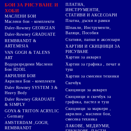
БОИ ЗА РИСУВАНЕ И
ПЛАТНА,
ИНСТРУМЕНТИ,
ХОБИ
СТАТИВИ И АКСЕСОАРИ
МАСЛЕНИ БОИ
Платна, дъски и рамки
Маслени бои - комплекти
Шпакли, Инструменти,
Daler-Rowney GEORGIAN
Валяци, Пособия
Daler-Rowney GRADUATE
Стативи, папки и аксесоари
REMBRANDT &
ARTEMISIA
ХАРТИИ И СКИЦНИЦИ ЗА
РИСУВАНЕ
VAN GOGH & TALENS
Хартии за акварел
ART
Хартии за графика , печат и
Водоразредими Маслени
туш
Бои H2OIL
АКРИЛНИ БОИ
Хартии за смесени техники
Акрилни Бои - комплекти
Скечбук
Daler Rowney SYSTEM 3 &
Скицници за акварел
Heavy Body
Скицници и скечбук за
Daler Rowney GRADUATE
графика, пастел и туш
& SIMPLY
Скицници за маркери ,
GOYA & TRITON АCRYLIC
акрилни , маслени бои,
, Germany
смесена техника
AMSTERDAM ,GOGH,
ЛАКОВЕ, МЕДИУМИ,
REMBRANDT