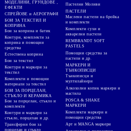
МОДЕЛИНИ, ГРУНДОВЕ ,
Пастелни Моливи
ЕФЕКТИ
ПАСТЕЛИ
СПРЕЙОВЕ и АЕРОГРАФИ
Маслени пастели на бройка
БОИ ЗА ТЕКСТИЛ И
и комплекти
КОПРИНА
Комплекти сухи и
Бои за коприна и батик
акварелни пастели
Контури, комплекти за
REMBRANDT SOFT
коприна и помощни
PASTELS
средства
Помощни средства за
Естествена коприна
пастели и др.
Бои за текстил
МАРКЕРИ И
Контури и маркери за
ТЪНКОПИСЦИ
текстил
Тънкописци и
Комплекти и помощни
мултилайнери
материали за текстил
Алкохолни копик маркери и
БОИ ЗА ПОРЦЕЛАН,
мастила
СТЪКЛО И КЕРАМИКА
POSCA & SHAKE
Бои за порцелан, стъкло и
МАРКЕРИ
комплекти
Комплекти маркери и
Контури и маркери за
помощни средства
стъкло, порцелан и др.
Арт и MANGA маркери
Трансферни бои за
порцелан и стъкло