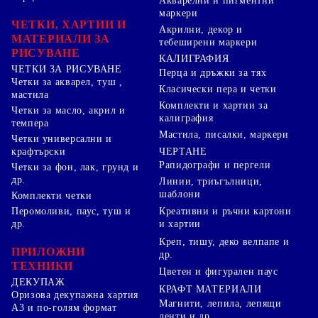
Акварелни и пигментни
маркери
ЧЕТКИ, ХАРТИИ И
Акрилни, декор и
МАТЕРИАЛИ ЗА
тебеширени маркери
РИСУВАНЕ
КАЛИГРАФИЯ
ЧЕТКИ ЗА РИСУВАНЕ
Перца и дръжки за тях
Четки за акварел, туш ,
Класически пера и четки
мастила
Комплекти и хартии за
Четки за масло, акрил и
калиграфия
темпера
Мастила, писалки, маркери
Четки универсални и
ЧЕРТАНЕ
крафтърски
Рапидографи и пергели
Четки за фон, лак, грунд и
др.
Линии, триъгълници,
шаблони
Комплекти четки
Перомоливи, паус, туш и
Креативни и ръчни картони
др.
и хартии
Креп, тишу, деко велпапе и
ПРИЛОЖНИ
др.
ТЕХНИКИ
Цветен и фигурален паус
ДЕКУПАЖ
КРАФТ МАТЕРИАЛИ
Оризова декупажна хартия
Магнити, лепила, лепящи
А3 и по-голям формат
ленти и др.