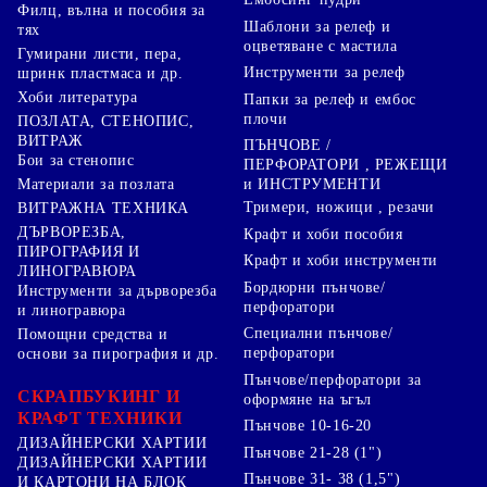
Филц, вълна и пособия за
Шаблони за релеф и
тях
оцветяване с мастила
Гумирани листи, пера,
Инструменти за релеф
шринк пластмаса и др.
Хоби литература
Папки за релеф и ембос
плочи
ПОЗЛАТА, СТЕНОПИС,
ВИТРАЖ
ПЪНЧОВЕ /
Бои за стенопис
ПЕРФОРАТОРИ , РЕЖЕЩИ
Материали за позлата
и ИНСТРУМЕНТИ
Тримери, ножици , резачи
ВИТРАЖНА ТЕХНИКА
ДЪРВОРЕЗБА,
Крафт и хоби пособия
ПИРОГРАФИЯ И
Крафт и хоби инструменти
ЛИНОГРАВЮРА
Бордюрни пънчове/
Инструменти за дърворезба
перфоратори
и линогравюра
Специални пънчове/
Помощни средства и
перфоратори
основи за пирография и др.
Пънчове/перфоратори за
СКРАПБУКИНГ И
оформяне на ъгъл
КРАФТ ТЕХНИКИ
Пънчове 10-16-20
ДИЗАЙНЕРСКИ ХАРТИИ
Пънчове 21-28 (1")
ДИЗАЙНЕРСКИ ХАРТИИ
Пънчове 31- 38 (1,5")
И КАРТОНИ НА БЛОК