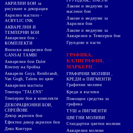
ГРУНДОВЕ, ПАСТИ
АКРИЛНИ БОИ за
Лакове и медиуми за
рисуване и декорация
маслени бои
Акрилно мастило -
Лакове и медиуми за
ACRYLIC INK
Акрилни бои
АКВАРЕЛНИ И
Лакове и медиуми за
ТЕМПЕРНИ БОИ
Акварелни и Темперни бои
Акварелни бои -
Грундове и пасти
КОМПЛЕКТИ
Японски акварелни бои
ГРАФИКА,
GANSAI TAMBI
КАЛИГРАФИЯ,
Акварелни бои Daler
МАРКЕРИ
Rowney на бройка
Акварели Goya, Rembrandt,
ГРАФИЧНИ МОЛИВИ ,
Van Gogh, Talens по цвят
КРЕДИ и ПИГМЕНТИ
Графични моливи
Акварелни мастила
Креди и въглени
Темпера "TALENS"
Темперни бои и комплекти
Помощни средства за
графика
ДЕКОРАЦИОННИ БОИ,
СПРЕЙОВЕ
ТУШ и ПИГМЕНТИ
Декор акрилни бои
ЦВЕТНИ МОЛИВИ
Ефектни декор акрилни бои
Стандартни цветни моливи
Деко Контури
Акварелни моливи