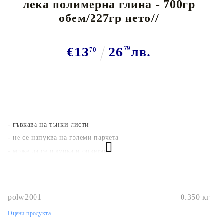
лека полимерна глина - 700гр
обем/227гр нето//
€13
26
79
лв.
70
- гъвкава на тънки листи
- не се напуква на големи парчета
- може да се шкурка и оцветява
- толкова лека, че може да плува
Обемът на пакет 292 гр. отговаря на пакет 700 гр. стандартна
полимерна глина.
polw2001
0.350
кг
Оцени продукта