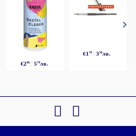
€1
79
3
50
лв.
€2
96
5
79
лв.