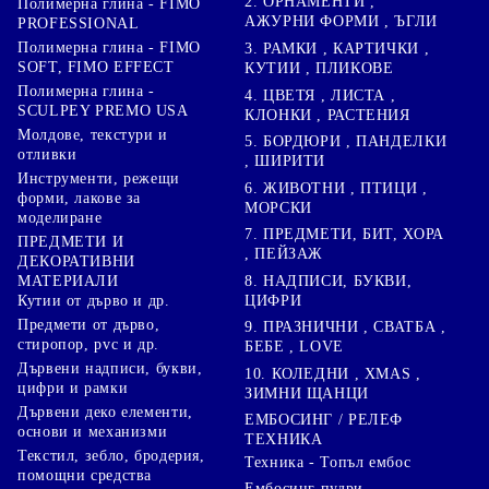
2. ОРНАМЕНТИ ,
Полимерна глина - FIMO
АЖУРНИ ФОРМИ , ЪГЛИ
PROFESSIONAL
Полимерна глина - FIMO
3. РАМКИ , КАРТИЧКИ ,
SOFT, FIMO EFFECT
КУТИИ , ПЛИКОВЕ
Полимерна глина -
4. ЦВЕТЯ , ЛИСТА ,
SCULPEY PREMO USA
КЛОНКИ , РАСТЕНИЯ
Молдове, текстури и
5. БОРДЮРИ , ПАНДЕЛКИ
отливки
, ШИРИТИ
Инструменти, режещи
6. ЖИВОТНИ , ПТИЦИ ,
форми, лакове за
МОРСКИ
моделиране
7. ПРЕДМЕТИ, БИТ, ХОРА
ПРЕДМЕТИ И
, ПЕЙЗАЖ
ДЕКОРАТИВНИ
8. НАДПИСИ, БУКВИ,
МАТЕРИАЛИ
ЦИФРИ
Кутии от дърво и др.
Предмети от дърво,
9. ПРАЗНИЧНИ , СВАТБА ,
стиропор, pvc и др.
БЕБЕ , LOVE
Дървени надписи, букви,
10. КОЛЕДНИ , XMAS ,
цифри и рамки
ЗИМНИ ЩАНЦИ
Дървени деко елементи,
ЕМБОСИНГ / РЕЛЕФ
основи и механизми
ТЕХНИКА
Текстил, зебло, бродерия,
Техника - Топъл ембос
помощни средства
Ембосинг пудри