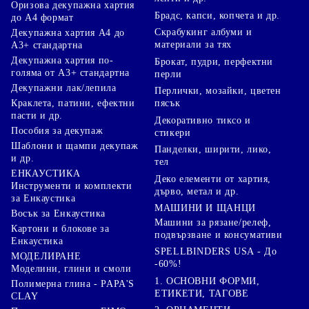
Оризова декупажна хартия
Брадс, капси, копчета и др.
до А4 формат
Скрабукинг албуми и
Декупажна хартия А4 до
материали за тях
А3+ стандартна
Декупажна хартия по-
Брокат, пудри, перфектни
голяма от А3+ стандартна
перли
Декупажни лак/лепила
Перлички, мозайки, цветен
Краклета, патини, ефектни
пясък
пасти и др.
Декоративно тиксо и
Пособия за декупаж
стикери
Шаблони и щампи декупаж
Панделки, ширити, лико,
и др.
тел
ЕНКАУСТИКА
Деко елементи от хартия,
Инструменти и комплекти
дърво, метал и др.
за Енкаустика
МАШИНИ И ЩАНЦИ
Восък за Енкаустика
Машини за рязане/релеф,
Картони и блокове за
подвързване и консумативи
Енкаустика
SPELLBINDERS USA - До
МОДЕЛИРАНЕ
-60%!
Моделини, глини и смоли
1. ОСНОВНИ ФОРМИ,
Полимерна глина - PAPA'S
ЕТИКЕТИ, ТАГОВЕ
CLAY