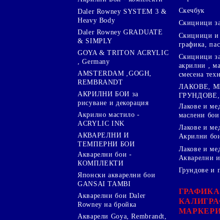
Скечбук
Daler Rowney SYSTEM 3 &
Heavy Body
Скицници за
Daler Rowney GRADUATE
Скицници и 
& SIMPLY
графика, па
GOYA & TRITON АCRYLIC
Скицници за
, Germany
акрилни , м
AMSTERDAM ,GOGH,
смесена тех
REMBRANDT
ЛАКОВЕ, 
АКРИЛНИ БОИ за
ГРУНДОВЕ,
рисуване и декорация
Лакове и ме
Акрилно мастило -
маслени бои
ACRYLIC INK
Лакове и ме
АКВАРЕЛНИ И
Акрилни бо
ТЕМПЕРНИ БОИ
Лакове и ме
Акварелни бои -
Акварелни и
КОМПЛЕКТИ
Грундове и 
Японски акварелни бои
GANSAI TAMBI
ГРАФИКА
Акварелни бои Daler
КАЛИГРА
Rowney на бройка
МАРКЕР
Акварели Goya, Rembrandt,