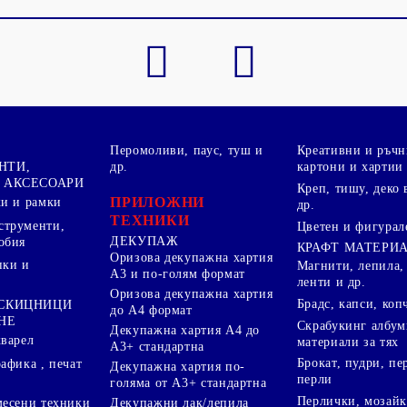
Перомоливи, паус, туш и
Креативни и ръчн
НТИ,
др.
картони и хартии
 АКСЕСОАРИ
Креп, тишу, деко 
ПРИЛОЖНИ
ки и рамки
др.
ТЕХНИКИ
струменти,
Цветен и фигурал
ДЕКУПАЖ
обия
КРАФТ МАТЕРИ
Оризова декупажна хартия
пки и
Магнити, лепила,
А3 и по-голям формат
ленти и др.
Оризова декупажна хартия
Брадс, капси, коп
 СКИЦНИЦИ
до А4 формат
НЕ
Скрабукинг албум
Декупажна хартия А4 до
кварел
материали за тях
А3+ стандартна
Брокат, пудри, п
афика , печат
Декупажна хартия по-
перли
голяма от А3+ стандартна
Перлички, мозайк
Декупажни лак/лепила
месени техники