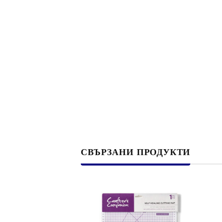
Филц, вълна и пособия за тях
Гумирани листи, пера, шринк пластмаса и др.
Хоби литература
ТАМПОНИ И МАСТИЛА
ДЕКОРАТ
ВОСЪК
Почистващи средства и апликатори за
ГУМЕНИ
мастила
ПОЛИМЕ
MEMENTO - Dye Ink Japan
АКСЕСО
СВЪРЗАНИ ПРОДУКТИ
VERSACRAFT - За текстил, дърво,
ПЕЧАТИ 
глина и други
ВОСЪЦИ
VERSAMAGIC - Chalk ink,
Тебеширено мастило
BRILLIANCE - Пигментно мастило