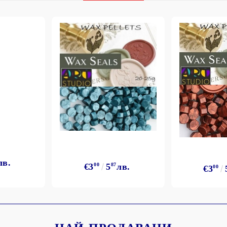
Моят профил
Вход
Регистрация
BGN
EUR
лв.
€3
00
5
87
лв.
€3
00
BG
EN