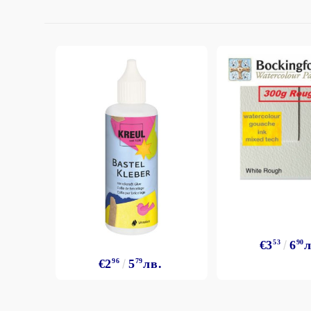
€3
53
6
90
л
€2
96
5
79
лв.