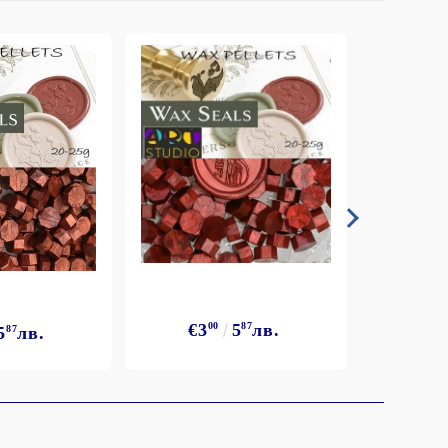
€3
00
5
87
лв.
5
87
лв.
€3