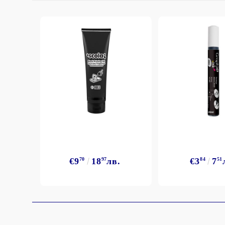
€9
70
18
97
лв.
€3
84
7
51