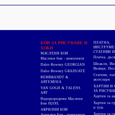
БОИ ЗА РИСУВАНЕ И
ПЛАТНА,
ИНСТРУМЕ
ХОБИ
СТАТИВИ И
МАСЛЕНИ БОИ
Платна, дъс
Маслени бои - комплекти
Шпакли, Ин
Daler-Rowney GEORGIAN
Валяци, Пос
Daler-Rowney GRADUATE
Стативи, па
REMBRANDT &
аксесоари
ARTEMISIA
ХАРТИИ И
VAN GOGH & TALENS
ЗА РИСУВА
ART
Хартии за а
Водоразредими Маслени
Хартии за гр
Бои H2OIL
и туш
АКРИЛНИ БОИ
Хартии за с
Акрилни Бои - комплекти