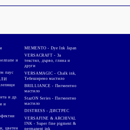
и
MEMENTO - Dye Ink Japan
VERSACRAFT - За
велпапе и
текстил, дърво, глина и
други
ен паус
VERSAMAGIC - Chalk ink,
Тебеширено мастило
АЛИ
 лепящи
BRILLIANCE - Пигментно
мастило
чета и др.
StazON Series - Пигментно
мастило
и и
DISTRESS - ДИСТРЕС
ерфектни
VERSAFINE & ARCHIVAL
INK - Super fine pigment &
и, цветен
permanent ink