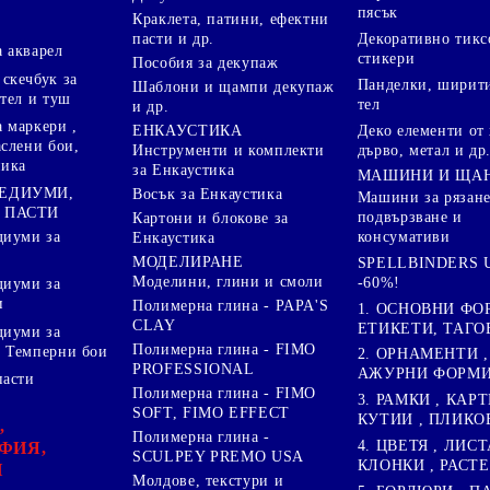
пясък
Краклета, патини, ефектни
пасти и др.
Декоративно тикс
 акварел
стикери
Пособия за декупаж
скечбук за
Панделки, ширити
Шаблони и щампи декупаж
стел и туш
тел
и др.
 маркери ,
Деко елементи от 
ЕНКАУСТИКА
аслени бои,
дърво, метал и др
Инструменти и комплекти
ника
за Енкаустика
МАШИНИ И ЩА
МЕДИУМИ,
Восък за Енкаустика
Машини за рязане
 ПАСТИ
подвързване и
Картони и блокове за
диуми за
консумативи
Енкаустика
МОДЕЛИРАНЕ
SPELLBINDERS U
Моделини, глини и смоли
-60%!
диуми за
и
Полимерна глина - PAPA'S
1. ОСНОВНИ ФО
CLAY
ЕТИКЕТИ, ТАГО
диуми за
Полимерна глина - FIMO
 Темперни бои
2. ОРНАМЕНТИ ,
PROFESSIONAL
АЖУРНИ ФОРМИ 
пасти
Полимерна глина - FIMO
3. РАМКИ , КАРТ
SOFT, FIMO EFFECT
КУТИИ , ПЛИКО
,
Полимерна глина -
4. ЦВЕТЯ , ЛИСТ
ФИЯ,
SCULPEY PREMO USA
КЛОНКИ , РАСТ
И
Молдове, текстури и