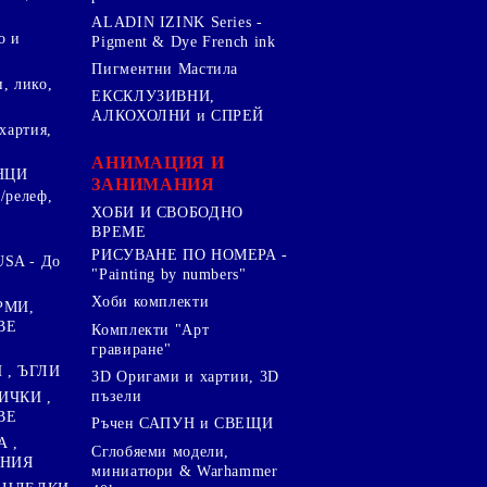
ALADIN IZINK Series -
о и
Pigment & Dye French ink
Пигментни Мастила
, лико,
ЕКСКЛУЗИВНИ,
АЛКОХОЛНИ и СПРЕЙ
хартия,
.
АНИМАЦИЯ И
НЦИ
ЗАНИМАНИЯ
/релеф,
ХОБИ И СВОБОДНО
ВРЕМЕ
РИСУВАНЕ ПО НОМЕРА -
SA - До
"Painting by numbers"
Хоби комплекти
РМИ,
ВЕ
Комплекти "Арт
гравиране"
, ЪГЛИ
3D Оригами и хартии, 3D
пъзели
ИЧКИ ,
ВЕ
Ръчен САПУН и СВЕЩИ
А ,
Сглобяеми модели,
ЕНИЯ
миниатюри & Warhammer