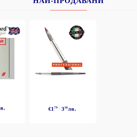
НАЙ-ПРОДАВАНИ
в.
€1
79
3
50
лв.