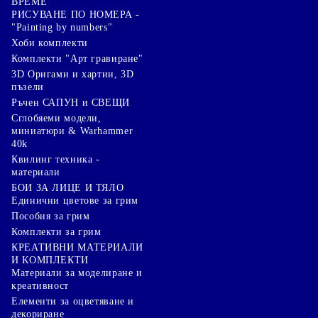
ВРЕМЕ
РИСУВАНЕ ПО НОМЕРА -
"Painting by numbers"
Хоби комплекти
Комплекти "Арт гравиране"
3D Оригами и хартии, 3D
пъзели
Ръчен САПУН и СВЕЩИ
Сглобяеми модели,
миниатюри & Warhammer
40k
Квилинг техника -
материали
БОИ ЗА ЛИЦЕ И ТЯЛО
Единични цветове за грим
Пособия за грим
Комплекти за грим
КРЕАТИВНИ МАТЕРИАЛИ
И КОМПЛЕКТИ
Mатериали за моделиране и
креативност
Елементи за оцветяване и
декориране