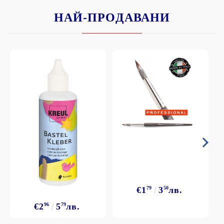
НАЙ-ПРОДАВАНИ
€1
79
3
50
лв.
€2
96
5
79
лв.