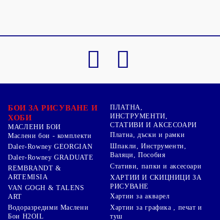
БОИ ЗА РИСУВАНЕ И
ПЛАТНА,
ИНСТРУМЕНТИ,
ХОБИ
СТАТИВИ И АКСЕСОАРИ
МАСЛЕНИ БОИ
Платна, дъски и рамки
Маслени бои - комплекти
Шпакли, Инструменти,
Daler-Rowney GEORGIAN
Валяци, Пособия
Daler-Rowney GRADUATE
Стативи, папки и аксесоари
REMBRANDT &
ARTEMISIA
ХАРТИИ И СКИЦНИЦИ ЗА
РИСУВАНЕ
VAN GOGH & TALENS
Хартии за акварел
ART
Хартии за графика , печат и
Водоразредими Маслени
туш
Бои H2OIL