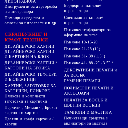
ЛИНОГРАВЮРА
Бордюрни пънчове/
Инструменти за дърворезба
перфоратори
и линогравюра
Специални пънчове/
Помощни средства и
перфоратори
основи за пирография и др.
Пънчове/перфоратори за
СКРАПБУКИНГ И
оформяне на ъгъл
КРАФТ ТЕХНИКИ
Пънчове 10-16-20
ДИЗАЙНЕРСКИ ХАРТИИ
Пънчове 21-28 (1")
ДИЗАЙНЕРСКИ ХАРТИИ
Пънчове 31- 38 (1,5")
И КАРТОНИ НА БЛОК
Пънчове 41- 88 /2" -3.5" /
ДИЗАЙНЕРСКИ ХАРТИИ /
КАРТОНИ НА БРОЙКА
ДЕКОРАТИВНИ ПЕЧАТИ и
ДИЗАЙНЕРСКИ ТЕФТЕРИ
ЗА ВОСЪК
И БЕЛЕЖНИЦИ
ГУМЕНИ ПЕЧАТИ
ХАРТИИ, ЗАГОТОВКИ ЗА
ПОЛИМЕРНИ ПЕЧАТИ И
КАРТИЧКИ, ПЛИКОВЕ
АКСЕСОАРИ
Пликове и комплекти
ПЕЧАТИ ЗА ВОСЪК И
заготовки за картички
ЦВЕТНИ ВОСЪЦИ
Перлени , Металик , Брокат
ТАМПОНИ И МАСТИЛА
картони и хартии
Почистващи средства и
Цветни и крафт картони /
апликатори за мастила
хартии