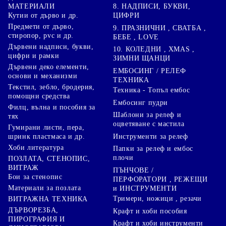
8. НАДПИСИ, БУКВИ,
МАТЕРИАЛИ
ЦИФРИ
Кутии от дърво и др.
Предмети от дърво,
9. ПРАЗНИЧНИ , СВАТБА ,
стиропор, pvc и др.
БЕБЕ , LOVE
Дървени надписи, букви,
10. КОЛЕДНИ , XMAS ,
цифри и рамки
ЗИМНИ ЩАНЦИ
Дървени деко елементи,
ЕМБОСИНГ / РЕЛЕФ
основи и механизми
ТЕХНИКА
Текстил, зебло, бродерия,
Техника - Топъл ембос
помощни средства
Ембосинг пудри
Филц, вълна и пособия за
Шаблони за релеф и
тях
оцветяване с мастила
Гумирани листи, пера,
Инструменти за релеф
шринк пластмаса и др.
Хоби литература
Папки за релеф и ембос
плочи
ПОЗЛАТА, СТЕНОПИС,
ВИТРАЖ
ПЪНЧОВЕ /
Бои за стенопис
ПЕРФОРАТОРИ , РЕЖЕЩИ
Материали за позлата
и ИНСТРУМЕНТИ
Тримери, ножици , резачи
ВИТРАЖНА ТЕХНИКА
ДЪРВОРЕЗБА,
Крафт и хоби пособия
ПИРОГРАФИЯ И
Крафт и хоби инструменти