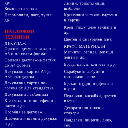
др.
Линии, триъгълници,
шаблони
Комплекти четки
Перомоливи, паус, туш и
Креативни и ръчни картони
др.
и хартии
Креп, тишу, деко велпапе и
ПРИЛОЖНИ
др.
ТЕХНИКИ
Цветен и фигурален паус
ДЕКУПАЖ
КРАФТ МАТЕРИАЛИ
Оризова декупажна хартия
Магнити, лепила, лепящи
А3 и по-голям формат
ленти и др.
Оризова декупажна хартия
Брадс, капси, копчета и др.
до А4 формат
Скрабукинг албуми и
Декупажна хартия А4 до
материали за тях
А3+ стандартна
Декупажна хартия по-
Брокат, пудри, перфектни
голяма от А3+ стандартна
перли
Декупажни лак/лепила
Перлички, мозайки, цветен
Краклета, патини, ефектни
пясък
пасти и др.
Декоративно тиксо и
Пособия за декупаж
стикери
Шаблони и щампи декупаж
Панделки, ширити, лико,
и др.
тел