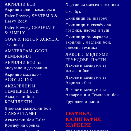
АКРИЛНИ БОИ
Хартии за смесени техники
Акрилни Бои - комплекти
Скечбук
Daler Rowney SYSTEM 3 &
Скицници за акварел
Heavy Body
Скицници и скечбук за
Daler Rowney GRADUATE
графика, пастел и туш
& SIMPLY
Скицници за маркери ,
GOYA & TRITON АCRYLIC
акрилни , маслени бои,
, Germany
смесена техника
AMSTERDAM ,GOGH,
ЛАКОВЕ, МЕДИУМИ,
REMBRANDT
ГРУНДОВЕ, ПАСТИ
АКРИЛНИ БОИ за
Лакове и медиуми за
рисуване и декорация
маслени бои
Акрилно мастило -
Лакове и медиуми за
ACRYLIC INK
Акрилни бои
АКВАРЕЛНИ И
Лакове и медиуми за
ТЕМПЕРНИ БОИ
Акварелни и Темперни бои
Акварелни бои -
Грундове и пасти
КОМПЛЕКТИ
Японски акварелни бои
ГРАФИКА,
GANSAI TAMBI
КАЛИГРАФИЯ,
Акварелни бои Daler
МАРКЕРИ
Rowney на бройка