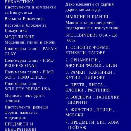
ЕНКАУСТИКА
Деко елементи от хартия,
Инструменти и комплекти
дърво, метал и др.
за Енкаустика
МАШИНИ И ЩАНЦИ
Восък за Енкаустика
Машини за рязане/релеф,
Картони и блокове за
подвързване и консумативи
Енкаустика
SPELLBINDERS USA - До
МОДЕЛИРАНЕ
-60%!
Моделини, глини и смоли
1. ОСНОВНИ ФОРМИ,
Полимерна глина - PAPA'S
ЕТИКЕТИ, ТАГОВЕ
CLAY
2. ОРНАМЕНТИ ,
Полимерна глина - FIMO
АЖУРНИ ФОРМИ , ЪГЛИ
PROFESSIONAL
Полимерна глина - FIMO
3. РАМКИ , КАРТИЧКИ ,
SOFT, FIMO EFFECT
КУТИИ , ПЛИКОВЕ
Полимерна глина -
4. ЦВЕТЯ , ЛИСТА ,
SCULPEY PREMO USA
КЛОНКИ , РАСТЕНИЯ
Молдове, текстури и
5. БОРДЮРИ , ПАНДЕЛКИ
отливки
, ШИРИТИ
Инструменти, режещи
6. ЖИВОТНИ , ПТИЦИ ,
форми, лакове за
МОРСКИ
моделиране
7. ПРЕДМЕТИ, БИТ, ХОРА
ПРЕДМЕТИ И
, ПЕЙЗАЖ
ДЕКОРАТИВНИ