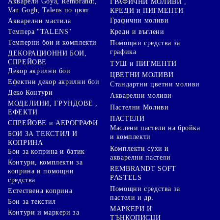
Акварели Goya, Rembrandt,
ГРАФИЧНИ МОЛИВИ ,
Van Gogh, Talens по цвят
КРЕДИ и ПИГМЕНТИ
Графични моливи
Акварелни мастила
Креди и въглени
Темпера "TALENS"
Темперни бои и комплекти
Помощни средства за
графика
ДЕКОРАЦИОННИ БОИ,
СПРЕЙОВЕ
ТУШ и ПИГМЕНТИ
Декор акрилни бои
ЦВЕТНИ МОЛИВИ
Ефектни декор акрилни бои
Стандартни цветни моливи
Деко Контури
Акварелни моливи
МОДЕЛИНИ, ГРУНДОВЕ ,
Пастелни Моливи
ЕФЕКТИ
ПАСТЕЛИ
СПРЕЙОВЕ и АЕРОГРАФИ
Маслени пастели на бройка
БОИ ЗА ТЕКСТИЛ И
и комплекти
КОПРИНА
Комплекти сухи и
Бои за коприна и батик
акварелни пастели
Контури, комплекти за
REMBRANDT SOFT
коприна и помощни
PASTELS
средства
Помощни средства за
Естествена коприна
пастели и др.
Бои за текстил
МАРКЕРИ И
Контури и маркери за
ТЪНКОПИСЦИ