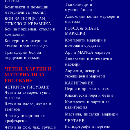
текстил
Тънкописци и
Комплекти и помощни
мултилайнери
материали за текстил
Алкохолни копик маркери и
БОИ ЗА ПОРЦЕЛАН,
мастила
СТЪКЛО И КЕРАМИКА
POSCA & SHAKE
Бои за порцелан, стъкло и
МАРКЕРИ
комплекти
Комплекти маркери и
Контури и маркери за
помощни средства
стъкло, порцелан и др.
Арт и MANGA маркери
Трансферни бои за
порцелан и стъкло
Акварелни и пигментни
маркери
ЧЕТКИ, ХАРТИИ И
Акрилни, декор и
МАТЕРИАЛИ ЗА
тебеширени маркери
РИСУВАНЕ
КАЛИГРАФИЯ
ЧЕТКИ ЗА РИСУВАНЕ
Перца и дръжки за тях
Четки за акварел, туш ,
Класически пера и четки
мастила
Комплекти и хартии за
Четки за масло, акрил и
калиграфия
темпера
Мастила, писалки, маркери
Четки универсални и
ЧЕРТАНЕ
крафтърски
Рапидографи и пергели
Четки за фон, лак, грунд и