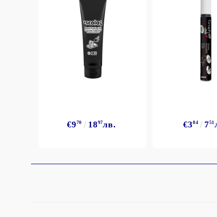
StazON Series - Пигментно мастило
DISTRESS - ДИСТРЕС
VERSAFINE & ARCHIVAL INK -
Super fine pigment & permanent ink
ALADIN IZINK Series - Pigment & Dye
French ink
Пигментни Мастила
ЕКСКЛУЗИВНИ, АЛКОХОЛНИ и
СПРЕЙ
€9
70
18
97
лв.
€3
84
7
51