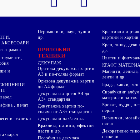
Перомоливи, паус, туш и
Креативни и ръчн
НТИ,
др.
картони и хартии
 АКСЕСОАРИ
Креп, тишу, деко 
ПРИЛОЖНИ
ки и рамки
др.
ТЕХНИКИ
струменти,
Цветен и фигурал
ДЕКУПАЖ
обия
КРАФТ МАТЕРИ
Оризова декупажна хартия
пки и
Магнити, лепила,
А3 и по-голям формат
ленти и др.
Оризова декупажна хартия
Брадс, капси, коп
 СКИЦНИЦИ
до А4 формат
НЕ
Скрабукинг албум
Декупажна хартия А4 до
кварел
материали за тях
А3+ стандартна
Брокат, пудри, п
афика , печат
Декупажна хартия по-
перли
голяма от А3+ стандартна
Перлички, мозайк
Декупажни лак/лепила
месени техники
пясък
Краклета, патини, ефектни
пасти и др.
Декоративно тикс
 акварел
стикери
Пособия за декупаж