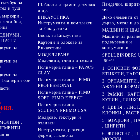
скечбук за
Панделки, ширити
Шаблони и щампи декупаж
стел и туш
тел
и др.
 маркери ,
Деко елементи от 
ЕНКАУСТИКА
аслени бои,
дърво, метал и др
Инструменти и комплекти
ника
за Енкаустика
МАШИНИ И ЩА
МЕДИУМИ,
Восък за Енкаустика
Машини за рязане
 ПАСТИ
подвързване и
Картони и блокове за
диуми за
консумативи
Енкаустика
МОДЕЛИРАНЕ
SPELLBINDERS U
Моделини, глини и смоли
-60%!
диуми за
и
Полимерна глина - PAPA'S
1. ОСНОВНИ ФО
CLAY
ЕТИКЕТИ, ТАГО
диуми за
Полимерна глина - FIMO
 Темперни бои
2. ОРНАМЕНТИ ,
PROFESSIONAL
АЖУРНИ ФОРМИ 
пасти
Полимерна глина - FIMO
3. РАМКИ , КАРТ
SOFT, FIMO EFFECT
КУТИИ , ПЛИКО
,
Полимерна глина -
4. ЦВЕТЯ , ЛИСТ
ФИЯ,
SCULPEY PREMO USA
КЛОНКИ , РАСТ
И
Молдове, текстури и
5. БОРДЮРИ , 
МОЛИВИ ,
отливки
, ШИРИТИ
ПИГМЕНТИ
Инструменти, режещи
6. ЖИВОТНИ , П
оливи
форми, лакове за
МОРСКИ