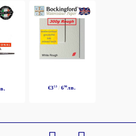
Моят профил
Вход
Регистрация
€3
53
6
90
лв.
в.
BGN
EUR
BG
EN