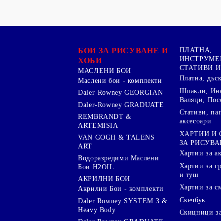
БОИ ЗА РИСУВАНЕ И
ПЛАТНА,
ИНСТРУМЕ
ХОБИ
СТАТИВИ И
МАСЛЕНИ БОИ
Платна, дъс
Маслени бои - комплекти
Шпакли, Ин
Daler-Rowney GEORGIAN
Валяци, Пос
Daler-Rowney GRADUATE
Стативи, па
REMBRANDT &
аксесоари
ARTEMISIA
ХАРТИИ И
VAN GOGH & TALENS
ЗА РИСУВА
ART
Хартии за а
Водоразредими Маслени
Хартии за гр
Бои H2OIL
и туш
АКРИЛНИ БОИ
Хартии за с
Акрилни Бои - комплекти
Скечбук
Daler Rowney SYSTEM 3 &
Heavy Body
Скицници за