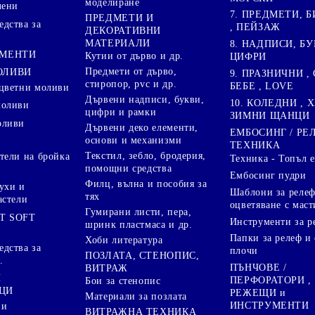
моделиране
лени
7. ПРЕДМЕТИ, Б
ПРЕДМЕТИ И
дства за
, ПЕЙЗАЖ
ДЕКОРАТИВНИ
МАТЕРИАЛИ
8. НАДПИСИ, БУ
ГМЕНТИ
Кутии от дърво и др.
ЦИФРИ
Предмети от дърво,
ОЛИВИ
9. ПРАЗНИЧНИ , 
стиропор, pvc и др.
БЕБЕ , LOVE
цветни моливи
Дървени надписи, букви,
10. КОЛЕДНИ , X
моливи
цифри и рамки
ЗИМНИ ЩАНЦИ
оливи
Дървени деко елементи,
ЕМБОСИНГ / РЕ
основи и механизми
ТЕХНИКА
Текстил, зебло, бродерия,
тели на бройка
Техника - Топъл 
помощни средства
Ембосинг пудри
Филц, вълна и пособия за
ухи и
Шаблони за релеф
тях
астели
оцветяване с маст
Гумирани листи, пера,
T SOFT
Инструменти за р
шринк пластмаса и др.
Папки за релеф и
Хоби литература
дства за
плочи
ПОЗЛАТА, СТЕНОПИС,
.
ПЪНЧОВЕ /
ВИТРАЖ
И
ПЕРФОРАТОРИ ,
Бои за стенопис
ЦИ
РЕЖЕЩИ и
Материали за позлата
ИНСТРУМЕНТИ
 и
ВИТРАЖНА ТЕХНИКА