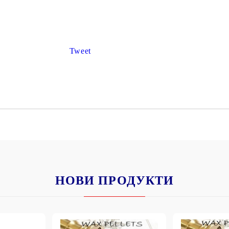
К
К
Tweet
ИВНИ И ПЕЧАТИ ЗА
ХАРТИИ, ЗАГОТОВКИ ЗА
КАРТИЧКИ, ПЛИКОВЕ
 ПЕЧАТИ
Пликове и комплекти загото
картички
РНИ ПЕЧАТИ И
АРИ
Перлени , Металик , Брокат 
хартии
ЗА ВОСЪК И ЦВЕТНИ
Цветни и крафт картони / х
НОВИ ПРОДУКТИ
Креативни и ръчни картони 
Креп, тишу, деко велпапе и д
Цветен и фигурален паус