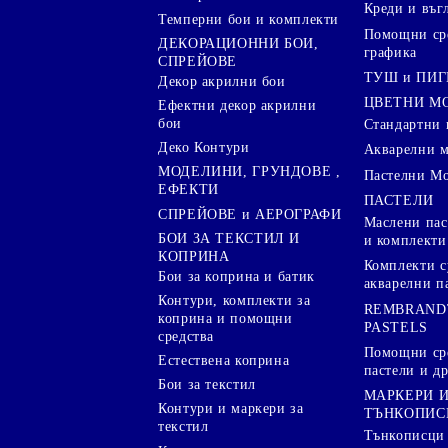
Креди и въг
Темперни бои и комплекти
Помощни сре
ДЕКОРАЦИОННИ БОИ,
графика
СПРЕЙОВЕ
ТУШ и ПИ
Декор акрилни бои
ЦВЕТНИ М
Ефектни декор акрилни
бои
Стандартни 
Деко Контури
Акварелни 
МОДЕЛИНИ, ГРУНДОВЕ ,
Пастелни М
ЕФЕКТИ
ПАСТЕЛИ
СПРЕЙОВЕ и АЕРОГРАФИ
Маслени пас
БОИ ЗА ТЕКСТИЛ И
и комплекти
КОПРИНА
Комплекти с
Бои за коприна и батик
акварелни п
Контури, комплекти за
REMBRAND
коприна и помощни
PASTELS
средства
Помощни сре
Естествена коприна
пастели и др
Бои за текстил
МАРКЕРИ 
Контури и маркери за
ТЪНКОПИС
текстил
Тънкописци