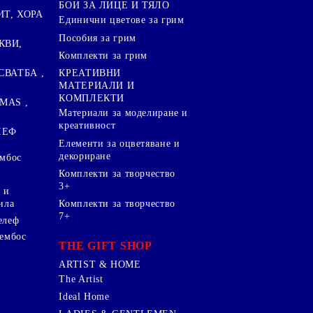
БОИ ЗА ЛИЦЕ И ТЯЛО
ИТ, ХОРА
Единични цветове за грим
Пособия за грим
КВИ,
Комплекти за грим
СВАТБА ,
КРЕАТИВНИ
МАТЕРИАЛИ И
КОМПЛЕКТИ
MAS ,
Mатериали за моделиране и
креативност
ЛЕФ
Елементи за оцветяване и
декориране
ембос
Комплекти за творчество
3+
 и
ила
Комплекти за творчество
7+
елеф
 ембос
THE GIFT SHOP
ARTIST & HOME
The Artist
Ideal Home