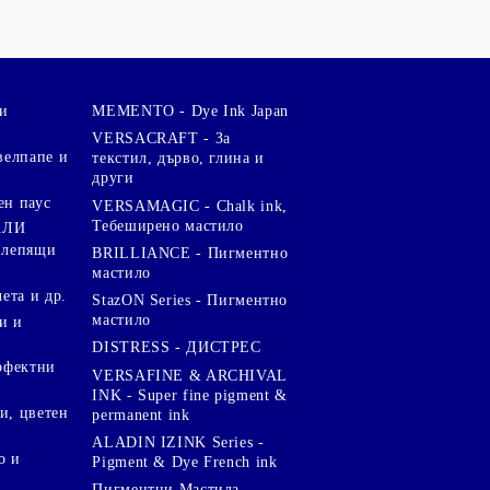
и
MEMENTO - Dye Ink Japan
VERSACRAFT - За
велпапе и
текстил, дърво, глина и
други
ен паус
VERSAMAGIC - Chalk ink,
Тебеширено мастило
АЛИ
 лепящи
BRILLIANCE - Пигментно
мастило
чета и др.
StazON Series - Пигментно
мастило
и и
DISTRESS - ДИСТРЕС
ерфектни
VERSAFINE & ARCHIVAL
INK - Super fine pigment &
и, цветен
permanent ink
ALADIN IZINK Series -
о и
Pigment & Dye French ink
Пигментни Мастила