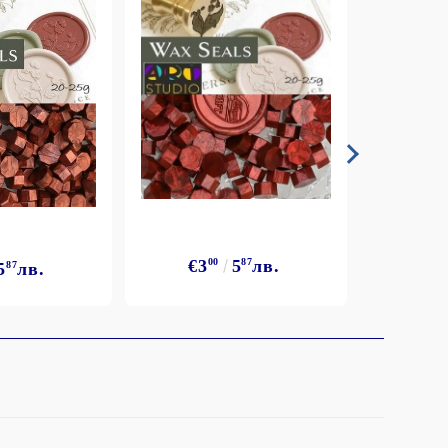
€3
€3
00
5
87
лв.
5
87
лв.