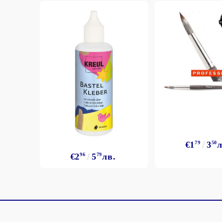
€1
79
3
50
л
€2
96
5
79
лв.