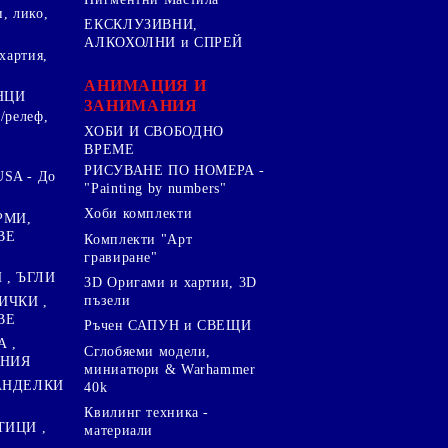
, лико,
ЕКСКЛУЗИВНИ,
АЛКОХОЛНИ и СПРЕЙ
хартия,
.
АНИМАЦИЯ И
НЦИ
ЗАНИМАНИЯ
/релеф,
ХОБИ И СВОБОДНО
ВРЕМЕ
РИСУВАНЕ ПО НОМЕРА -
SA - До
"Painting by numbers"
Хоби комплекти
РМИ,
ВЕ
Комплекти "Арт
гравиране"
, ЪГЛИ
3D Оригами и хартии, 3D
пъзели
ИЧКИ ,
ВЕ
Ръчен САПУН и СВЕЩИ
А ,
Сглобяеми модели,
ЕНИЯ
миниатюри & Warhammer
ПАНДЕЛКИ
40k
Квилинг техника -
ТИЦИ ,
материали