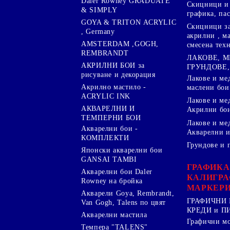
Daler Rowney GRADUATE
Скицници и 
& SIMPLY
графика, па
GOYA & TRITON АCRYLIC
Скицници за
, Germany
акрилни , м
AMSTERDAM ,GOGH,
смесена тех
REMBRANDT
ЛАКОВЕ, 
АКРИЛНИ БОИ за
ГРУНДОВЕ,
рисуване и декорация
Лакове и ме
Акрилно мастило -
маслени бои
ACRYLIC INK
Лакове и ме
АКВАРЕЛНИ И
Акрилни бо
ТЕМПЕРНИ БОИ
Лакове и ме
Акварелни бои -
Акварелни и
КОМПЛЕКТИ
Грундове и 
Японски акварелни бои
GANSAI TAMBI
ГРАФИКА
Акварелни бои Daler
КАЛИГРА
Rowney на бройка
МАРКЕР
Акварели Goya, Rembrandt,
ГРАФИЧНИ 
Van Gogh, Talens по цвят
КРЕДИ и 
Акварелни мастила
Графични м
Темпера "TALENS"