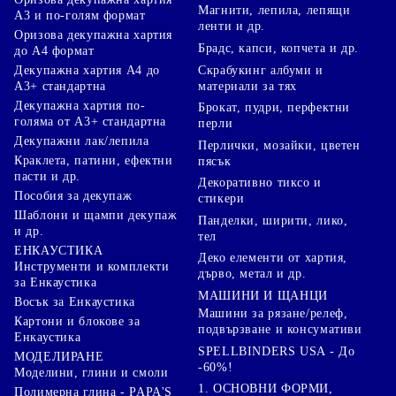
Магнити, лепила, лепящи
А3 и по-голям формат
ленти и др.
Оризова декупажна хартия
Брадс, капси, копчета и др.
до А4 формат
Скрабукинг албуми и
Декупажна хартия А4 до
материали за тях
А3+ стандартна
Декупажна хартия по-
Брокат, пудри, перфектни
голяма от А3+ стандартна
перли
Декупажни лак/лепила
Перлички, мозайки, цветен
Краклета, патини, ефектни
пясък
пасти и др.
Декоративно тиксо и
Пособия за декупаж
стикери
Шаблони и щампи декупаж
Панделки, ширити, лико,
и др.
тел
ЕНКАУСТИКА
Деко елементи от хартия,
Инструменти и комплекти
дърво, метал и др.
за Енкаустика
МАШИНИ И ЩАНЦИ
Восък за Енкаустика
Машини за рязане/релеф,
Картони и блокове за
подвързване и консумативи
Енкаустика
SPELLBINDERS USA - До
МОДЕЛИРАНЕ
-60%!
Моделини, глини и смоли
1. ОСНОВНИ ФОРМИ,
Полимерна глина - PAPA'S