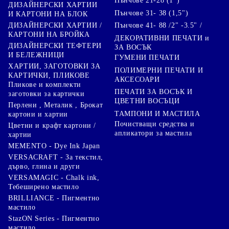
Пънчове 21-28 (1")
ДИЗАЙНЕРСКИ ХАРТИИ
Пънчове 31- 38 (1,5")
И КАРТОНИ НА БЛОК
Пънчове 41- 88 /2" -3.5" /
ДИЗАЙНЕРСКИ ХАРТИИ /
КАРТОНИ НА БРОЙКА
ДЕКОРАТИВНИ ПЕЧАТИ и
ДИЗАЙНЕРСКИ ТЕФТЕРИ
ЗА ВОСЪК
И БЕЛЕЖНИЦИ
ГУМЕНИ ПЕЧАТИ
ХАРТИИ, ЗАГОТОВКИ ЗА
ПОЛИМЕРНИ ПЕЧАТИ И
КАРТИЧКИ, ПЛИКОВЕ
АКСЕСОАРИ
Пликове и комплекти
ПЕЧАТИ ЗА ВОСЪК И
заготовки за картички
ЦВЕТНИ ВОСЪЦИ
Перлени , Металик , Брокат
ТАМПОНИ И МАСТИЛА
картони и хартии
Почистващи средства и
Цветни и крафт картони /
апликатори за мастила
хартии
MEMENTO - Dye Ink Japan
VERSACRAFT - За текстил,
дърво, глина и други
VERSAMAGIC - Chalk ink,
Тебеширено мастило
BRILLIANCE - Пигментно
мастило
StazON Series - Пигментно
мастило