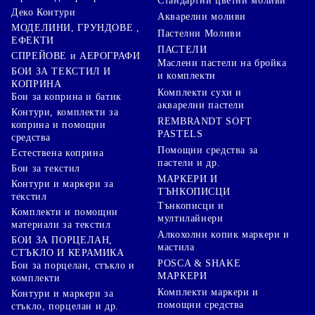
Стандартни цветни моливи
Деко Контури
Акварелни моливи
МОДЕЛИНИ, ГРУНДОВЕ ,
Пастелни Моливи
ЕФЕКТИ
ПАСТЕЛИ
СПРЕЙОВЕ и АЕРОГРАФИ
Маслени пастели на бройка
БОИ ЗА ТЕКСТИЛ И
и комплекти
КОПРИНА
Комплекти сухи и
Бои за коприна и батик
акварелни пастели
Контури, комплекти за
REMBRANDT SOFT
коприна и помощни
PASTELS
средства
Помощни средства за
Естествена коприна
пастели и др.
Бои за текстил
МАРКЕРИ И
Контури и маркери за
ТЪНКОПИСЦИ
текстил
Тънкописци и
Комплекти и помощни
мултилайнери
материали за текстил
Алкохолни копик маркери и
БОИ ЗА ПОРЦЕЛАН,
мастила
СТЪКЛО И КЕРАМИКА
POSCA & SHAKE
Бои за порцелан, стъкло и
МАРКЕРИ
комплекти
Комплекти маркери и
Контури и маркери за
помощни средства
стъкло, порцелан и др.