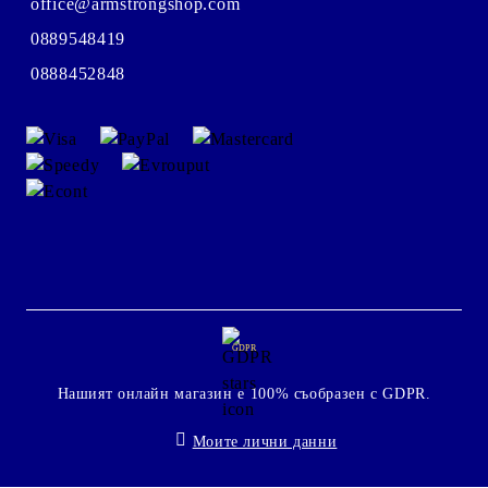
office@armstrongshop.com
0889548419
0888452848
GDPR
Нашият онлайн магазин е 100% съобразен с GDPR.
Моите лични данни