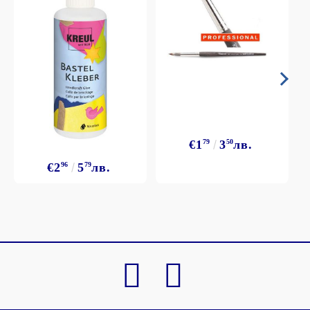
€1
79
3
50
лв.
€2
96
5
79
лв.