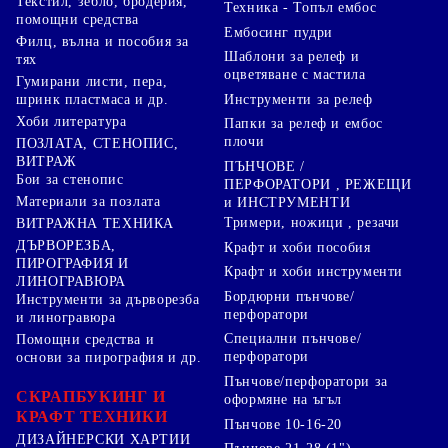
Текстил, зебло, бродерия,
Техника - Топъл ембос
помощни средства
Ембосинг пудри
Филц, вълна и пособия за
Шаблони за релеф и
тях
оцветяване с мастила
Гумирани листи, пера,
Инструменти за релеф
шринк пластмаса и др.
Хоби литература
Папки за релеф и ембос
плочи
ПОЗЛАТА, СТЕНОПИС,
ВИТРАЖ
ПЪНЧОВЕ /
Бои за стенопис
ПЕРФОРАТОРИ , РЕЖЕЩИ
Материали за позлата
и ИНСТРУМЕНТИ
Тримери, ножици , резачи
ВИТРАЖНА ТЕХНИКА
ДЪРВОРЕЗБА,
Крафт и хоби пособия
ПИРОГРАФИЯ И
Крафт и хоби инструменти
ЛИНОГРАВЮРА
Бордюрни пънчове/
Инструменти за дърворезба
перфоратори
и линогравюра
Специални пънчове/
Помощни средства и
перфоратори
основи за пирография и др.
Пънчове/перфоратори за
СКРАПБУКИНГ И
оформяне на ъгъл
КРАФТ ТЕХНИКИ
Пънчове 10-16-20
ДИЗАЙНЕРСКИ ХАРТИИ