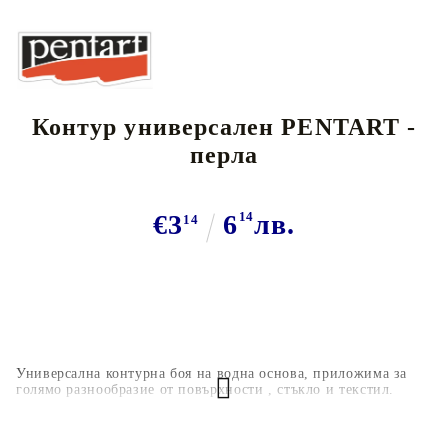
Контур универсален PENTART -
перла
€3
6
14
лв.
14
Универсална контурна боя на водна основа, приложима за
голямо разнообразие от повърхности , стъкло и текстил.