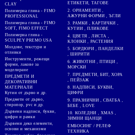
ЕТИКЕТИ, ТАГОВЕ
CLAY
2. ОРНАМЕНТИ ,
Полимерна глина - FIMO
АЖУРНИ ФОРМИ , ЪГЛИ
PROFESSIONAL
Полимерна глина - FIMO
3. РАМКИ , КАРТИЧКИ ,
SOFT, FIMO EFFECT
КУТИИ , ПЛИКОВЕ
Полимерна глина -
4. ЦВЕТЯ , ЛИСТА ,
SCULPEY PREMO USA
КЛОНКИ , РАСТЕНИЯ
Молдове, текстури и
5. БОРДЮРИ , ПАНДЕЛКИ
отливки
, ШИРИТИ
Инструменти, режещи
6. ЖИВОТНИ , ПТИЦИ ,
форми, лакове за
МОРСКИ
моделиране
7. ПРЕДМЕТИ, БИТ, ХОРА
ПРЕДМЕТИ И
, ПЕЙЗАЖ
ДЕКОРАТИВНИ
8. НАДПИСИ, БУКВИ,
МАТЕРИАЛИ
ЦИФРИ
Кутии от дърво и др.
Предмети от дърво,
9. ПРАЗНИЧНИ , СВАТБА ,
стиропор, pvc и др.
БЕБЕ , LOVE
Дървени надписи, букви,
10. КОЛЕДНИ , XMAS ,
цифри и рамки
ЗИМНИ ЩАНЦИ
Дървени деко елементи,
ЕМБОСИНГ / РЕЛЕФ
основи и механизми
ТЕХНИКА