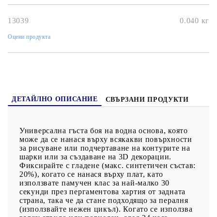
13039
0.040
кг
Оцени продукта
ДЕТАЙЛНО ОПИСАНИЕ
СВЪРЗАНИ ПРОДУКТИ
Универсална гъста боя на водна основа, която
може да се нанася върху всякакви повърхности
за рисуване или подчертаване на контурите на
шарки или за създаване на 3D декорации.
Фиксирайте с гладене (макс. синтетичен състав:
20%), когато се нанася върху плат, като
използвате памучен клас за най-малко 30
секунди през пергаментова хартия от задната
страна, така че да стане подходящо за пералня
(използвайте нежен цикъл). Когато се използва