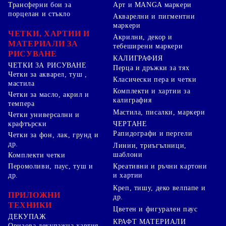
Арт и MANGA маркери
Трансферни бои за
порцелан и стъкло
Акварелни и пигментни
маркери
ЧЕТКИ, ХАРТИИ И
Акрилни, декор и
МАТЕРИАЛИ ЗА
тебеширени маркери
РИСУВАНЕ
КАЛИГРАФИЯ
ЧЕТКИ ЗА РИСУВАНЕ
Перца и дръжки за тях
Четки за акварел, туш ,
Класически пера и четки
мастила
Комплекти и хартии за
Четки за масло, акрил и
калиграфия
темпера
Мастила, писалки, маркери
Четки универсални и
ЧЕРТАНЕ
крафтърски
Рапидографи и пергели
Четки за фон, лак, грунд и
др.
Линии, триъгълници,
шаблони
Комплекти четки
Перомоливи, паус, туш и
Креативни и ръчни картони
др.
и хартии
Креп, тишу, деко велпапе и
ПРИЛОЖНИ
др.
ТЕХНИКИ
Цветен и фигурален паус
ДЕКУПАЖ
КРАФТ МАТЕРИАЛИ
Оризова декупажна хартия