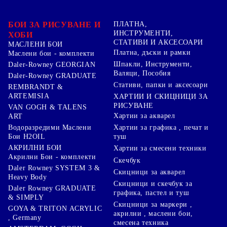
БОИ ЗА РИСУВАНЕ И
ПЛАТНА,
ИНСТРУМЕНТИ,
ХОБИ
СТАТИВИ И АКСЕСОАРИ
МАСЛЕНИ БОИ
Платна, дъски и рамки
Маслени бои - комплекти
Шпакли, Инструменти,
Daler-Rowney GEORGIAN
Валяци, Пособия
Daler-Rowney GRADUATE
Стативи, папки и аксесоари
REMBRANDT &
ARTEMISIA
ХАРТИИ И СКИЦНИЦИ ЗА
РИСУВАНЕ
VAN GOGH & TALENS
Хартии за акварел
ART
Хартии за графика , печат и
Водоразредими Маслени
туш
Бои H2OIL
АКРИЛНИ БОИ
Хартии за смесени техники
Акрилни Бои - комплекти
Скечбук
Daler Rowney SYSTEM 3 &
Скицници за акварел
Heavy Body
Скицници и скечбук за
Daler Rowney GRADUATE
графика, пастел и туш
& SIMPLY
Скицници за маркери ,
GOYA & TRITON АCRYLIC
акрилни , маслени бои,
, Germany
смесена техника