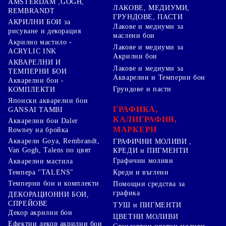
AMSTERDAM ,GOGH,
ЛАКОВЕ, МЕДИУМИ,
REMBRANDT
ГРУНДОВЕ, ПАСТИ
АКРИЛНИ БОИ за
Лакове и медиуми за
рисуване и декорация
маслени бои
Акрилно мастило -
Лакове и медиуми за
ACRYLIC INK
Акрилни бои
АКВАРЕЛНИ И
Лакове и медиуми за
ТЕМПЕРНИ БОИ
Акварелни и Темперни бои
Акварелни бои -
Грундове и пасти
КОМПЛЕКТИ
Японски акварелни бои
ГРАФИКА,
GANSAI TAMBI
КАЛИГРАФИЯ,
Акварелни бои Daler
МАРКЕРИ
Rowney на бройка
Акварели Goya, Rembrandt,
ГРАФИЧНИ МОЛИВИ ,
Van Gogh, Talens по цвят
КРЕДИ и ПИГМЕНТИ
Графични моливи
Акварелни мастила
Креди и въглени
Темпера "TALENS"
Темперни бои и комплекти
Помощни средства за
графика
ДЕКОРАЦИОННИ БОИ,
СПРЕЙОВЕ
ТУШ и ПИГМЕНТИ
Декор акрилни бои
ЦВЕТНИ МОЛИВИ
Ефектни декор акрилни бои