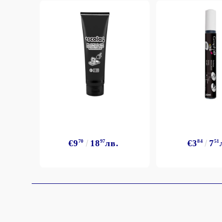
StazON Series - Пигментно мастило
DISTRESS - ДИСТРЕС
VERSAFINE & ARCHIVAL INK -
Super fine pigment & permanent ink
ALADIN IZINK Series - Pigment & Dye
French ink
Пигментни Мастила
ЕКСКЛУЗИВНИ, АЛКОХОЛНИ и
СПРЕЙ
€9
70
18
97
лв.
€3
84
7
51