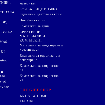
ТИЦИ ,
материали
БОИ ЗА ЛИЦЕ И ТЯЛО
ИТ, ХОРА
Единични цветове за грим
Пособия за грим
КВИ,
Комплекти за грим
СВАТБА ,
КРЕАТИВНИ
МАТЕРИАЛИ И
КОМПЛЕКТИ
MAS ,
Mатериали за моделиране и
креативност
ЛЕФ
Елементи за оцветяване и
декориране
ембос
Комплекти за творчество
3+
 и
ила
Комплекти за творчество
7+
елеф
 ембос
THE GIFT SHOP
ARTIST & HOME
The Artist