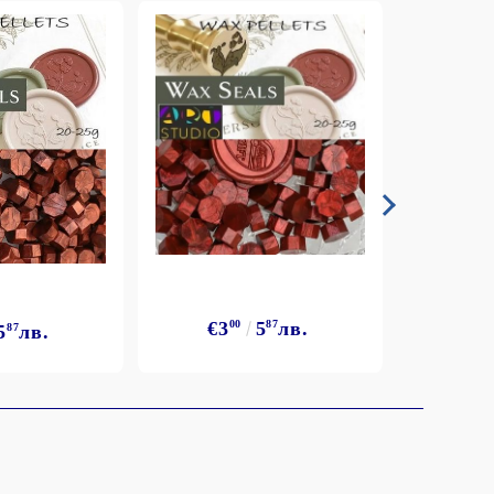
€3
€3
00
5
87
лв.
5
87
лв.