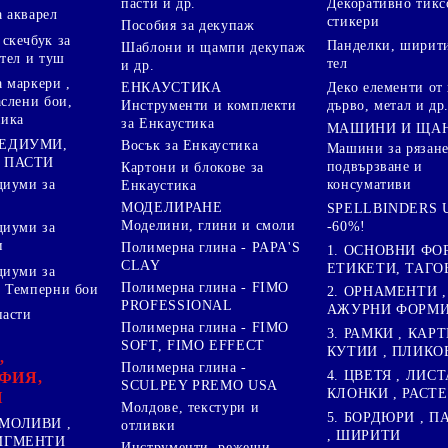
пасти и др.
Декоративно тикс
 акварел
стикери
Пособия за декупаж
скечбук за
Панделки, ширити
Шаблони и щампи декупаж
стел и туш
тел
и др.
 маркери ,
Деко елементи от 
ЕНКАУСТИКА
аслени бои,
дърво, метал и др
Инструменти и комплекти
ника
за Енкаустика
МАШИНИ И ЩА
МЕДИУМИ,
Восък за Енкаустика
Машини за рязане
 ПАСТИ
подвързване и
Картони и блокове за
диуми за
консумативи
Енкаустика
МОДЕЛИРАНЕ
SPELLBINDERS U
Моделини, глини и смоли
-60%!
диуми за
и
Полимерна глина - PAPA'S
1. ОСНОВНИ ФО
CLAY
ЕТИКЕТИ, ТАГО
диуми за
Полимерна глина - FIMO
 Темперни бои
2. ОРНАМЕНТИ ,
PROFESSIONAL
АЖУРНИ ФОРМИ 
пасти
Полимерна глина - FIMO
3. РАМКИ , КАРТ
SOFT, FIMO EFFECT
КУТИИ , ПЛИКО
,
Полимерна глина -
4. ЦВЕТЯ , ЛИСТ
ФИЯ,
SCULPEY PREMO USA
КЛОНКИ , РАСТ
И
Молдове, текстури и
5. БОРДЮРИ , 
МОЛИВИ ,
отливки
, ШИРИТИ
ПИГМЕНТИ
Инструменти, режещи