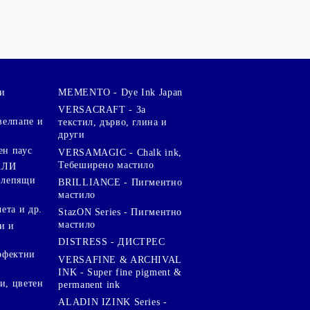
и
MEMENTO - Dye Ink Japan
VERSACRAFT - За
велпапе и
текстил, дърво, глина и
други
ен паус
VERSAMAGIC - Chalk ink,
Тебеширено мастило
АЛИ
 лепящи
BRILLIANCE - Пигментно
мастило
чета и др.
StazON Series - Пигментно
мастило
и и
DISTRESS - ДИСТРЕС
ерфектни
VERSAFINE & ARCHIVAL
INK - Super fine pigment &
и, цветен
permanent ink
ALADIN IZINK Series -