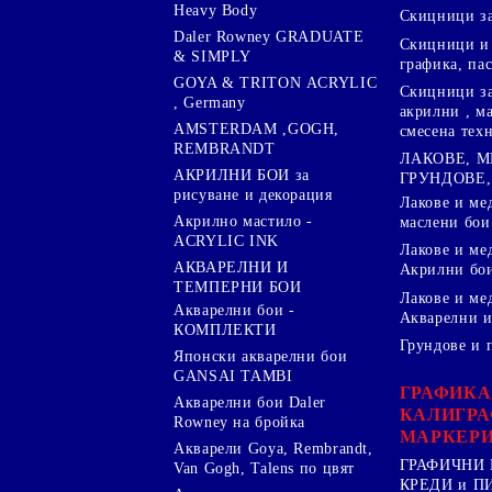
Heavy Body
Скицници за
Daler Rowney GRADUATE
Скицници и 
& SIMPLY
графика, па
GOYA & TRITON АCRYLIC
Скицници за
, Germany
акрилни , м
AMSTERDAM ,GOGH,
смесена тех
REMBRANDT
ЛАКОВЕ, 
АКРИЛНИ БОИ за
ГРУНДОВЕ,
рисуване и декорация
Лакове и ме
Акрилно мастило -
маслени бои
ACRYLIC INK
Лакове и ме
АКВАРЕЛНИ И
Акрилни бо
ТЕМПЕРНИ БОИ
Лакове и ме
Акварелни бои -
Акварелни и
КОМПЛЕКТИ
Грундове и 
Японски акварелни бои
GANSAI TAMBI
ГРАФИКА
Акварелни бои Daler
КАЛИГРА
Rowney на бройка
МАРКЕР
Акварели Goya, Rembrandt,
ГРАФИЧНИ 
Van Gogh, Talens по цвят
КРЕДИ и 