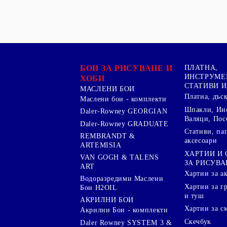
БОИ ЗА РИСУВАНЕ И
ПЛАТНА,
ИНСТРУМЕ
ХОБИ
СТАТИВИ И
МАСЛЕНИ БОИ
Платна, дъс
Маслени бои - комплекти
Шпакли, Ин
Daler-Rowney GEORGIAN
Валяци, Пос
Daler-Rowney GRADUATE
Стативи, па
REMBRANDT &
аксесоари
ARTEMISIA
ХАРТИИ И
VAN GOGH & TALENS
ЗА РИСУВА
ART
Хартии за а
Водоразредими Маслени
Хартии за гр
Бои H2OIL
и туш
АКРИЛНИ БОИ
Хартии за с
Акрилни Бои - комплекти
Скечбук
Daler Rowney SYSTEM 3 &