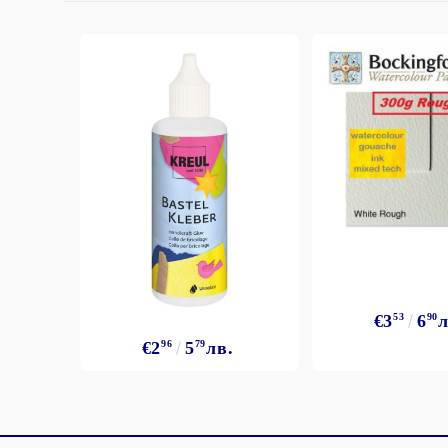
€3
53
6
90
л
€2
96
5
79
лв.