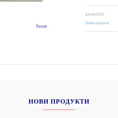
К
К
kacma565
Оцени продукта
Tweet
ИВНИ И ПЕЧАТИ ЗА
ХАРТИИ, ЗАГОТОВКИ ЗА
КАРТИЧКИ, ПЛИКОВЕ
 ПЕЧАТИ
Пликове и комплекти загото
картички
РНИ ПЕЧАТИ И
АРИ
Перлени , Металик , Брокат 
хартии
ЗА ВОСЪК И ЦВЕТНИ
Цветни и крафт картони / х
Креативни и ръчни картони 
НОВИ ПРОДУКТИ
Креп, тишу, деко велпапе и д
Цветен и фигурален паус