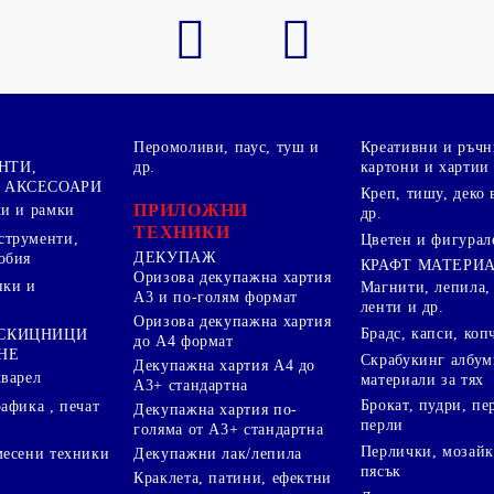
Перомоливи, паус, туш и
Креативни и ръчн
НТИ,
др.
картони и хартии
 АКСЕСОАРИ
Креп, тишу, деко 
ПРИЛОЖНИ
ки и рамки
др.
ТЕХНИКИ
струменти,
Цветен и фигурал
ДЕКУПАЖ
обия
КРАФТ МАТЕРИ
Оризова декупажна хартия
пки и
Магнити, лепила,
А3 и по-голям формат
ленти и др.
Оризова декупажна хартия
Брадс, капси, коп
 СКИЦНИЦИ
до А4 формат
НЕ
Скрабукинг албум
Декупажна хартия А4 до
кварел
материали за тях
А3+ стандартна
Брокат, пудри, п
афика , печат
Декупажна хартия по-
перли
голяма от А3+ стандартна
Перлички, мозайк
Декупажни лак/лепила
месени техники
пясък
Краклета, патини, ефектни