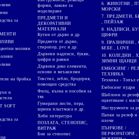
6. ЖИВОТНИ , П
оливи
форми, лакове за
МОРСКИ
моделиране
лени
7. ПРЕДМЕТИ, Б
ПРЕДМЕТИ И
дства за
, ПЕЙЗАЖ
ДЕКОРАТИВНИ
МАТЕРИАЛИ
8. НАДПИСИ, БУ
ГМЕНТИ
Кутии от дърво и др.
ЦИФРИ
Предмети от дърво,
ОЛИВИ
9. ПРАЗНИЧНИ , 
стиропор, pvc и др.
БЕБЕ , LOVE
цветни моливи
Дървени надписи, букви,
10. КОЛЕДНИ , X
моливи
цифри и рамки
ЗИМНИ ЩАНЦИ
оливи
Дървени деко елементи,
ЕМБОСИНГ / РЕ
основи и механизми
ТЕХНИКА
Текстил, зебло, бродерия,
тели на бройка
Техника - Топъл 
помощни средства
Ембосинг пудри
Филц, вълна и пособия за
ухи и
Шаблони за релеф
тях
астели
оцветяване с маст
Гумирани листи, пера,
T SOFT
Инструменти за р
шринк пластмаса и др.
Папки за релеф и
Хоби литература
дства за
плочи
ПОЗЛАТА, СТЕНОПИС,
.
ПЪНЧОВЕ /
ВИТРАЖ
И
ПЕРФОРАТОРИ ,
Бои за стенопис
ЦИ