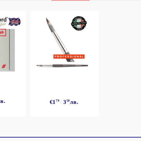
Моят профил
Вход
Регистрация
BGN
EUR
в.
€1
79
3
50
лв.
BG
EN