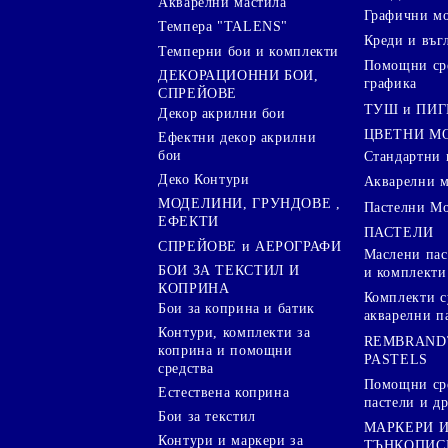
Акварелни мастила
Графични м
Темпера "TALENS"
Креди и въг
Темперни бои и комплекти
Помощни сре
ДЕКОРАЦИОННИ БОИ,
графика
СПРЕЙОВЕ
ТУШ и ПИ
Декор акрилни бои
ЦВЕТНИ М
Ефектни декор акрилни
бои
Стандартни 
Деко Контури
Акварелни 
МОДЕЛИНИ, ГРУНДОВЕ ,
Пастелни М
ЕФЕКТИ
ПАСТЕЛИ
СПРЕЙОВЕ и АЕРОГРАФИ
Маслени пас
БОИ ЗА ТЕКСТИЛ И
и комплекти
КОПРИНА
Комплекти с
Бои за коприна и батик
акварелни п
Контури, комплекти за
REMBRAND
коприна и помощни
PASTELS
средства
Помощни сре
Естествена коприна
пастели и др
Бои за текстил
МАРКЕРИ 
Контури и маркери за
ТЪНКОПИС