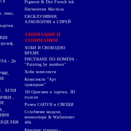
о и
Pigment & Dye French ink
Пигментни Мастила
, лико,
ЕКСКЛУЗИВНИ,
АЛКОХОЛНИ и СПРЕЙ
хартия,
.
АНИМАЦИЯ И
НЦИ
ЗАНИМАНИЯ
/релеф,
ХОБИ И СВОБОДНО
ВРЕМЕ
РИСУВАНЕ ПО НОМЕРА -
SA - До
"Painting by numbers"
Хоби комплекти
РМИ,
ВЕ
Комплекти "Арт
гравиране"
, ЪГЛИ
3D Оригами и хартии, 3D
пъзели
ИЧКИ ,
ВЕ
Ръчен САПУН и СВЕЩИ
А ,
Сглобяеми модели,
ЕНИЯ
миниатюри & Warhammer
ПАНДЕЛКИ
40k
Квилинг техника -