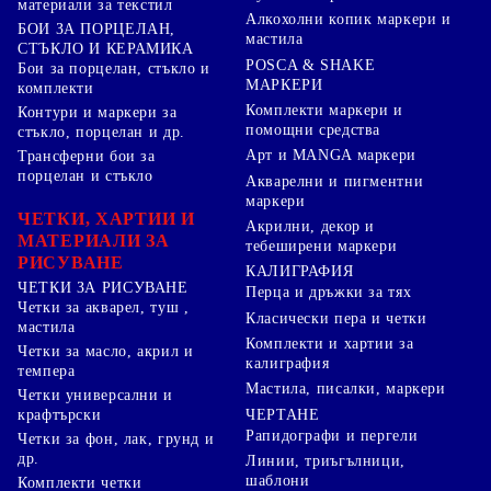
материали за текстил
Алкохолни копик маркери и
БОИ ЗА ПОРЦЕЛАН,
мастила
СТЪКЛО И КЕРАМИКА
POSCA & SHAKE
Бои за порцелан, стъкло и
МАРКЕРИ
комплекти
Комплекти маркери и
Контури и маркери за
помощни средства
стъкло, порцелан и др.
Арт и MANGA маркери
Трансферни бои за
порцелан и стъкло
Акварелни и пигментни
маркери
ЧЕТКИ, ХАРТИИ И
Акрилни, декор и
МАТЕРИАЛИ ЗА
тебеширени маркери
РИСУВАНЕ
КАЛИГРАФИЯ
ЧЕТКИ ЗА РИСУВАНЕ
Перца и дръжки за тях
Четки за акварел, туш ,
Класически пера и четки
мастила
Комплекти и хартии за
Четки за масло, акрил и
калиграфия
темпера
Мастила, писалки, маркери
Четки универсални и
ЧЕРТАНЕ
крафтърски
Рапидографи и пергели
Четки за фон, лак, грунд и
др.
Линии, триъгълници,
шаблони
Комплекти четки