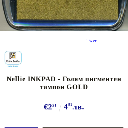
Tweet
Nellie INKPAD - Голям пигментен
тампон GOLD
€2
4
91
лв.
51