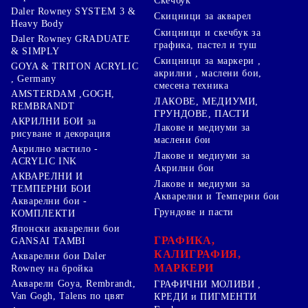
Скечбук
Daler Rowney SYSTEM 3 &
Скицници за акварел
Heavy Body
Скицници и скечбук за
Daler Rowney GRADUATE
графика, пастел и туш
& SIMPLY
Скицници за маркери ,
GOYA & TRITON АCRYLIC
акрилни , маслени бои,
, Germany
смесена техника
AMSTERDAM ,GOGH,
ЛАКОВЕ, МЕДИУМИ,
REMBRANDT
ГРУНДОВЕ, ПАСТИ
АКРИЛНИ БОИ за
Лакове и медиуми за
рисуване и декорация
маслени бои
Акрилно мастило -
Лакове и медиуми за
ACRYLIC INK
Акрилни бои
АКВАРЕЛНИ И
Лакове и медиуми за
ТЕМПЕРНИ БОИ
Акварелни и Темперни бои
Акварелни бои -
Грундове и пасти
КОМПЛЕКТИ
Японски акварелни бои
ГРАФИКА,
GANSAI TAMBI
КАЛИГРАФИЯ,
Акварелни бои Daler
МАРКЕРИ
Rowney на бройка
Акварели Goya, Rembrandt,
ГРАФИЧНИ МОЛИВИ ,
Van Gogh, Talens по цвят
КРЕДИ и ПИГМЕНТИ