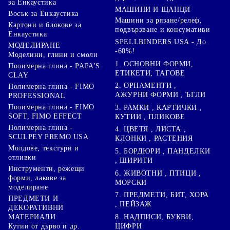
за Енкаустика
МАШИНИ И ЩАНЦИ
Восък за Енкаустика
Машини за рязане/релеф,
Картони и блокове за
подвързване и консумативи
Енкаустика
SPELLBINDERS USA - До
МОДЕЛИРАНЕ
-60%!
Моделини, глини и смоли
1. ОСНОВНИ ФОРМИ,
Полимерна глина - PAPA'S
ЕТИКЕТИ, ТАГОВЕ
CLAY
2. ОРНАМЕНТИ ,
Полимерна глина - FIMO
АЖУРНИ ФОРМИ , ЪГЛИ
PROFESSIONAL
Полимерна глина - FIMO
3. РАМКИ , КАРТИЧКИ ,
SOFT, FIMO EFFECT
КУТИИ , ПЛИКОВЕ
Полимерна глина -
4. ЦВЕТЯ , ЛИСТА ,
SCULPEY PREMO USA
КЛОНКИ , РАСТЕНИЯ
Молдове, текстури и
5. БОРДЮРИ , ПАНДЕЛКИ
отливки
, ШИРИТИ
Инструменти, режещи
6. ЖИВОТНИ , ПТИЦИ ,
форми, лакове за
МОРСКИ
моделиране
7. ПРЕДМЕТИ, БИТ, ХОРА
ПРЕДМЕТИ И
, ПЕЙЗАЖ
ДЕКОРАТИВНИ
8. НАДПИСИ, БУКВИ,
МАТЕРИАЛИ
ЦИФРИ
Кутии от дърво и др.