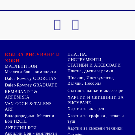
БОИ ЗА РИСУВАНЕ И
ПЛАТНА,
ИНСТРУМЕНТИ,
ХОБИ
СТАТИВИ И АКСЕСОАРИ
МАСЛЕНИ БОИ
Платна, дъски и рамки
Маслени бои - комплекти
Шпакли, Инструменти,
Daler-Rowney GEORGIAN
Валяци, Пособия
Daler-Rowney GRADUATE
Стативи, папки и аксесоари
REMBRANDT &
ARTEMISIA
ХАРТИИ И СКИЦНИЦИ ЗА
РИСУВАНЕ
VAN GOGH & TALENS
Хартии за акварел
ART
Хартии за графика , печат и
Водоразредими Маслени
туш
Бои H2OIL
АКРИЛНИ БОИ
Хартии за смесени техники
Акрилни Бои - комплекти