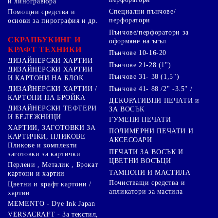
и линогравюра
Специални пънчове/
Помощни средства и
перфоратори
основи за пирография и др.
Пънчове/перфоратори за
СКРАПБУКИНГ И
оформяне на ъгъл
КРАФТ ТЕХНИКИ
Пънчове 10-16-20
ДИЗАЙНЕРСКИ ХАРТИИ
Пънчове 21-28 (1")
ДИЗАЙНЕРСКИ ХАРТИИ
Пънчове 31- 38 (1,5")
И КАРТОНИ НА БЛОК
Пънчове 41- 88 /2" -3.5" /
ДИЗАЙНЕРСКИ ХАРТИИ /
КАРТОНИ НА БРОЙКА
ДЕКОРАТИВНИ ПЕЧАТИ и
ДИЗАЙНЕРСКИ ТЕФТЕРИ
ЗА ВОСЪК
И БЕЛЕЖНИЦИ
ГУМЕНИ ПЕЧАТИ
ХАРТИИ, ЗАГОТОВКИ ЗА
ПОЛИМЕРНИ ПЕЧАТИ И
КАРТИЧКИ, ПЛИКОВЕ
АКСЕСОАРИ
Пликове и комплекти
ПЕЧАТИ ЗА ВОСЪК И
заготовки за картички
ЦВЕТНИ ВОСЪЦИ
Перлени , Металик , Брокат
ТАМПОНИ И МАСТИЛА
картони и хартии
Почистващи средства и
Цветни и крафт картони /
апликатори за мастила
хартии
MEMENTO - Dye Ink Japan
VERSACRAFT - За текстил,