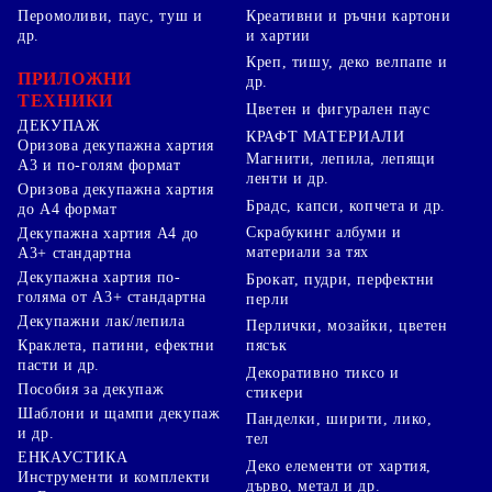
Перомоливи, паус, туш и
Креативни и ръчни картони
др.
и хартии
Креп, тишу, деко велпапе и
ПРИЛОЖНИ
др.
ТЕХНИКИ
Цветен и фигурален паус
ДЕКУПАЖ
КРАФТ МАТЕРИАЛИ
Оризова декупажна хартия
Магнити, лепила, лепящи
А3 и по-голям формат
ленти и др.
Оризова декупажна хартия
Брадс, капси, копчета и др.
до А4 формат
Скрабукинг албуми и
Декупажна хартия А4 до
материали за тях
А3+ стандартна
Декупажна хартия по-
Брокат, пудри, перфектни
голяма от А3+ стандартна
перли
Декупажни лак/лепила
Перлички, мозайки, цветен
Краклета, патини, ефектни
пясък
пасти и др.
Декоративно тиксо и
Пособия за декупаж
стикери
Шаблони и щампи декупаж
Панделки, ширити, лико,
и др.
тел
ЕНКАУСТИКА
Деко елементи от хартия,
Инструменти и комплекти
дърво, метал и др.