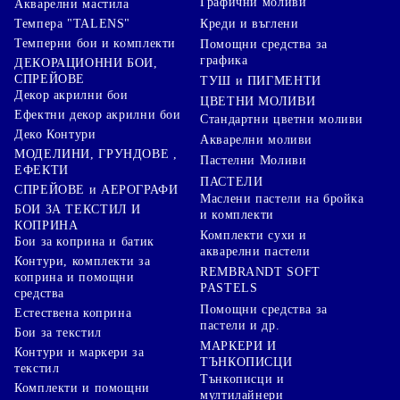
Графични моливи
Акварелни мастила
Креди и въглени
Темпера "TALENS"
Темперни бои и комплекти
Помощни средства за
графика
ДЕКОРАЦИОННИ БОИ,
СПРЕЙОВЕ
ТУШ и ПИГМЕНТИ
Декор акрилни бои
ЦВЕТНИ МОЛИВИ
Ефектни декор акрилни бои
Стандартни цветни моливи
Деко Контури
Акварелни моливи
МОДЕЛИНИ, ГРУНДОВЕ ,
Пастелни Моливи
ЕФЕКТИ
ПАСТЕЛИ
СПРЕЙОВЕ и АЕРОГРАФИ
Маслени пастели на бройка
БОИ ЗА ТЕКСТИЛ И
и комплекти
КОПРИНА
Комплекти сухи и
Бои за коприна и батик
акварелни пастели
Контури, комплекти за
REMBRANDT SOFT
коприна и помощни
PASTELS
средства
Помощни средства за
Естествена коприна
пастели и др.
Бои за текстил
МАРКЕРИ И
Контури и маркери за
ТЪНКОПИСЦИ
текстил
Тънкописци и
Комплекти и помощни
мултилайнери