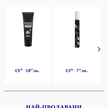
€9
70
18
97
лв.
€3
84
7
51
лв.
НАЙ-ПРОДАВАНИ