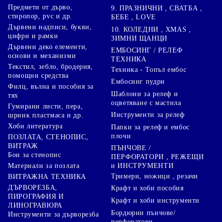
Предмети от дърво,
9. ПРАЗНИЧНИ , СВАТБА ,
стиропор, pvc и др.
БЕБЕ , LOVE
Дървени надписи, букви,
10. КОЛЕДНИ , XMAS ,
цифри и рамки
ЗИМНИ ЩАНЦИ
Дървени деко елементи,
ЕМБОСИНГ / РЕЛЕФ
основи и механизми
ТЕХНИКА
Текстил, зебло, бродерия,
Техника - Топъл ембос
помощни средства
Ембосинг пудри
Филц, вълна и пособия за
Шаблони за релеф и
тях
оцветяване с мастила
Гумирани листи, пера,
Инструменти за релеф
шринк пластмаса и др.
Хоби литература
Папки за релеф и ембос
плочи
ПОЗЛАТА, СТЕНОПИС,
ВИТРАЖ
ПЪНЧОВЕ /
Бои за стенопис
ПЕРФОРАТОРИ , РЕЖЕЩИ
Материали за позлата
и ИНСТРУМЕНТИ
Тримери, ножици , резачи
ВИТРАЖНА ТЕХНИКА
ДЪРВОРЕЗБА,
Крафт и хоби пособия
ПИРОГРАФИЯ И
Крафт и хоби инструменти
ЛИНОГРАВЮРА
Бордюрни пънчове/
Инструменти за дърворезба
перфоратори