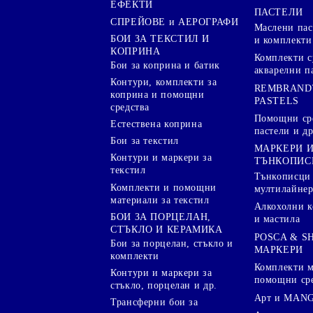
ЕФЕКТИ
ПАСТЕЛИ
СПРЕЙОВЕ и АЕРОГРАФИ
Маслени пас
БОИ ЗА ТЕКСТИЛ И
и комплекти
КОПРИНА
Комплекти с
Бои за коприна и батик
акварелни п
Контури, комплекти за
REMBRAND
коприна и помощни
PASTELS
средства
Помощни сре
Естествена коприна
пастели и др
Бои за текстил
МАРКЕРИ 
Контури и маркери за
ТЪНКОПИС
текстил
Тънкописци
Комплекти и помощни
мултилайне
материали за текстил
Алкохолни к
БОИ ЗА ПОРЦЕЛАН,
и мастила
СТЪКЛО И КЕРАМИКА
POSCA & S
Бои за порцелан, стъкло и
МАРКЕРИ
комплекти
Комплекти м
Контури и маркери за
помощни ср
стъкло, порцелан и др.
Арт и MANG
Трансферни бои за