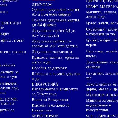
струменти,
Цветен и фигурал
ДЕКУПАЖ
обия
КРАФТ МАТЕРИ
Оризова декупажна хартия
пки и
Магнити, лепила,
А3 и по-голям формат
ленти и др.
Оризова декупажна хартия
Брадс, капси, коп
 СКИЦНИЦИ
до А4 формат
НЕ
Скрабукинг албум
Декупажна хартия А4 до
кварел
материали за тях
А3+ стандартна
Брокат, пудри, п
афика , печат
Декупажна хартия по-
перли
голяма от А3+ стандартна
Перлички, мозайк
Декупажни лак/лепила
месени техники
пясък
Краклета, патини, ефектни
пасти и др.
Декоративно тикс
 акварел
стикери
Пособия за декупаж
скечбук за
Панделки, ширити
Шаблони и щампи декупаж
стел и туш
тел
и др.
 маркери ,
Деко елементи от 
ЕНКАУСТИКА
аслени бои,
дърво, метал и др
Инструменти и комплекти
ника
за Енкаустика
МАШИНИ И ЩА
МЕДИУМИ,
Восък за Енкаустика
Машини за рязане
 ПАСТИ
подвързване и
Картони и блокове за
диуми за
консумативи
Енкаустика
МОДЕЛИРАНЕ
SPELLBINDERS U