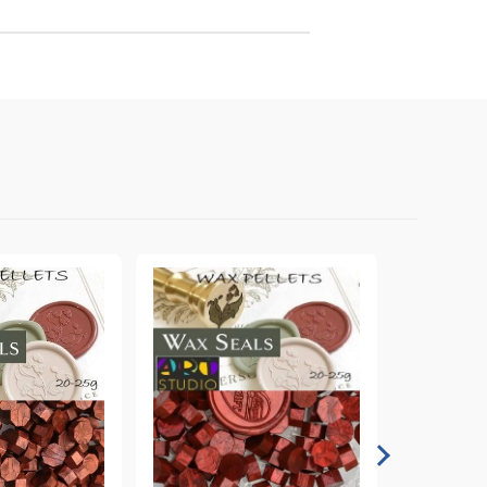
онтури и маркери за текстил
LOVE
омплекти и помощни материали за текстил
10. КОЛЕДНИ , XMAS , ЗИМНИ
ЩАНЦИ
ЕМБОСИНГ / РЕЛЕФ ТЕХНИКА
вки за
Техника - Топъл ембос
Ембосинг пудри
картони и
Шаблони за релеф и оцветяване с
мастила
артии
Инструменти за релеф
и хартии
Папки за релеф и ембос плочи
р.