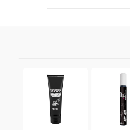
Филц, вълна и пособия за тях
Гумирани листи, пера, шринк пластмаса и др.
Хоби литература
ТАМПОНИ И МАСТИЛА
ДЕКОРАТ
ВОСЪК
Почистващи средства и апликатори за
ГУМЕНИ
мастила
ПОЛИМЕ
MEMENTO - Dye Ink Japan
АКСЕСО
VERSACRAFT - За текстил, дърво,
ПЕЧАТИ 
глина и други
ВОСЪЦИ
VERSAMAGIC - Chalk ink,
Тебеширено мастило
BRILLIANCE - Пигментно мастило