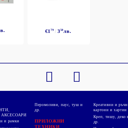
в.
€1
79
3
50
лв.
Моят профил
Вход
Регистрация
BGN
EUR
Перомоливи, паус, туш и
Креативни и ръчн
BG
EN
НТИ,
др.
картони и хартии
 АКСЕСОАРИ
Креп, тишу, деко 
ПРИЛОЖНИ
ки и рамки
др.
ТЕХНИКИ