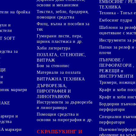
ЕМБОСИНГ / РЕ
основи и механизми
ТЕХНИКА
Текстил, зебло, бродерия,
тели на бройка
Техника - Топъл 
помощни средства
Ембосинг пудри
Филц, вълна и пособия за
ухи и
Шаблони за релеф
тях
астели
оцветяване с маст
Гумирани листи, пера,
T SOFT
Инструменти за р
шринк пластмаса и др.
Папки за релеф и
Хоби литература
дства за
плочи
ПОЗЛАТА, СТЕНОПИС,
.
ПЪНЧОВЕ /
ВИТРАЖ
И
ПЕРФОРАТОРИ ,
Бои за стенопис
ЦИ
РЕЖЕЩИ и
Материали за позлата
ИНСТРУМЕНТИ
 и
ВИТРАЖНА ТЕХНИКА
ри
Тримери, ножици 
ДЪРВОРЕЗБА,
Крафт и хоби пос
опик маркери
ПИРОГРАФИЯ И
ЛИНОГРАВЮРА
Крафт и хоби инс
Инструменти за дърворезба
HAKE
Бордюрни пънчов
и линогравюра
перфоратори
Помощни средства и
аркери и
Специални пънчо
основи за пирография и др.
едства
перфоратори
A маркери
Пънчове/перфорат
СКРАПБУКИНГ И
оформяне на ъгъл