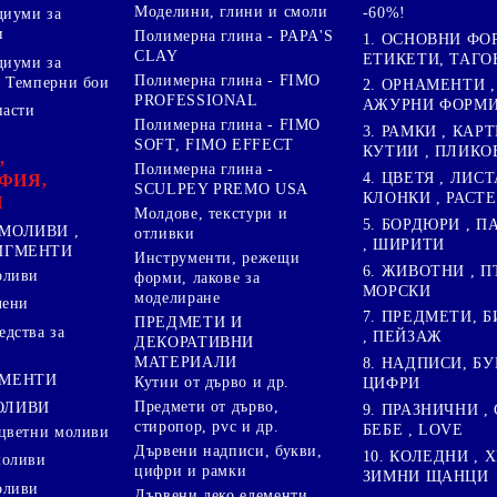
Моделини, глини и смоли
-60%!
диуми за
и
Полимерна глина - PAPA'S
1. ОСНОВНИ ФО
CLAY
ЕТИКЕТИ, ТАГО
диуми за
Полимерна глина - FIMO
 Темперни бои
2. ОРНАМЕНТИ ,
PROFESSIONAL
АЖУРНИ ФОРМИ 
пасти
Полимерна глина - FIMO
3. РАМКИ , КАРТ
SOFT, FIMO EFFECT
КУТИИ , ПЛИКО
,
Полимерна глина -
4. ЦВЕТЯ , ЛИСТ
ФИЯ,
SCULPEY PREMO USA
КЛОНКИ , РАСТ
И
Молдове, текстури и
5. БОРДЮРИ , 
МОЛИВИ ,
отливки
, ШИРИТИ
ПИГМЕНТИ
Инструменти, режещи
6. ЖИВОТНИ , П
оливи
форми, лакове за
МОРСКИ
моделиране
лени
7. ПРЕДМЕТИ, Б
ПРЕДМЕТИ И
дства за
, ПЕЙЗАЖ
ДЕКОРАТИВНИ
МАТЕРИАЛИ
8. НАДПИСИ, БУ
ГМЕНТИ
Кутии от дърво и др.
ЦИФРИ
Предмети от дърво,
ОЛИВИ
9. ПРАЗНИЧНИ , 
стиропор, pvc и др.
БЕБЕ , LOVE
цветни моливи
Дървени надписи, букви,
10. КОЛЕДНИ , X
моливи
цифри и рамки
ЗИМНИ ЩАНЦИ
оливи
Дървени деко елементи,