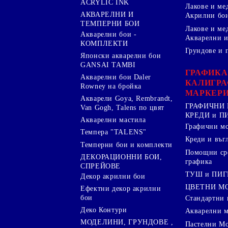
ACRYLIC INK
Лакове и ме
АКВАРЕЛНИ И
Акрилни бо
ТЕМПЕРНИ БОИ
Лакове и ме
Акварелни бои -
Акварелни и
КОМПЛЕКТИ
Грундове и 
Японски акварелни бои
GANSAI TAMBI
ГРАФИКА
Акварелни бои Daler
КАЛИГРА
Rowney на бройка
МАРКЕР
Акварели Goya, Rembrandt,
ГРАФИЧНИ 
Van Gogh, Talens по цвят
КРЕДИ и 
Акварелни мастила
Графични м
Темпера "TALENS"
Креди и въг
Темперни бои и комплекти
Помощни сре
ДЕКОРАЦИОННИ БОИ,
графика
СПРЕЙОВЕ
ТУШ и ПИ
Декор акрилни бои
ЦВЕТНИ М
Ефектни декор акрилни
бои
Стандартни 
Деко Контури
Акварелни 
МОДЕЛИНИ, ГРУНДОВЕ ,
Пастелни М