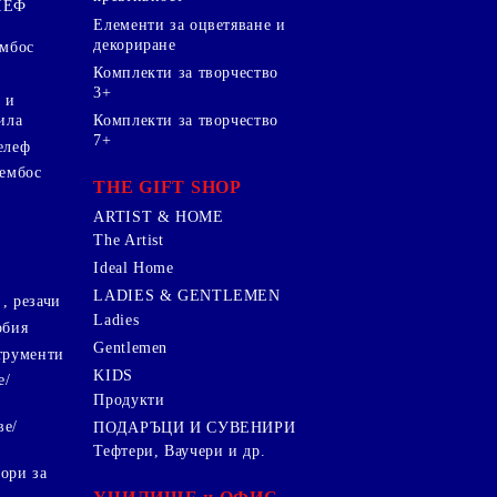
ЛЕФ
Елементи за оцветяване и
декориране
ембос
Комплекти за творчество
3+
 и
ила
Комплекти за творчество
7+
елеф
 ембос
THE GIFT SHOP
ARTIST & HOME
The Artist
Ideal Home
LADIES & GENTLEMEN
, резачи
Ladies
обия
Gentlemen
трументи
KIDS
е/
Продукти
ве/
ПОДАРЪЦИ И СУВЕНИРИ
Тефтери, Ваучери и др.
ори за