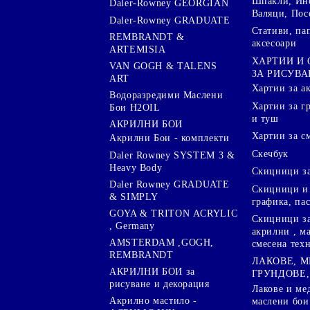
Шпакли, Ин
Daler-Rowney GEORGIAN
Валяци, Пос
Daler-Rowney GRADUATE
Стативи, па
REMBRANDT &
аксесоари
ARTEMISIA
ХАРТИИ И
VAN GOGH & TALENS
ЗА РИСУВА
ART
Хартии за а
Водоразредими Маслени
Хартии за гр
Бои H2OIL
и туш
АКРИЛНИ БОИ
Хартии за с
Акрилни Бои - комплекти
Скечбук
Daler Rowney SYSTEM 3 &
Heavy Body
Скицници за
Daler Rowney GRADUATE
Скицници и 
& SIMPLY
графика, па
GOYA & TRITON АCRYLIC
Скицници за
, Germany
акрилни , м
AMSTERDAM ,GOGH,
смесена тех
REMBRANDT
ЛАКОВЕ, 
АКРИЛНИ БОИ за
ГРУНДОВЕ,
рисуване и декорация
Лакове и ме
Акрилно мастило -
маслени бои