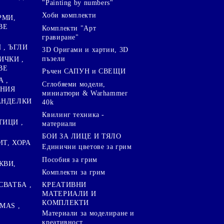
"Painting by numbers"
Хоби комплекти
РМИ,
ВЕ
Комплекти "Арт
гравиране"
, ЪГЛИ
3D Оригами и хартии, 3D
пъзели
ИЧКИ ,
ВЕ
Ръчен САПУН и СВЕЩИ
А ,
Сглобяеми модели,
ЕНИЯ
миниатюри & Warhammer
ПАНДЕЛКИ
40k
Квилинг техника -
ТИЦИ ,
материали
БОИ ЗА ЛИЦЕ И ТЯЛО
ИТ, ХОРА
Единични цветове за грим
Пособия за грим
КВИ,
Комплекти за грим
СВАТБА ,
КРЕАТИВНИ
МАТЕРИАЛИ И
КОМПЛЕКТИ
MAS ,
Mатериали за моделиране и
креативност