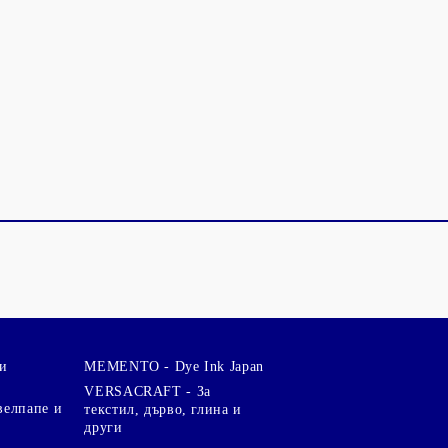
и
MEMENTO - Dye Ink Japan
VERSACRAFT - За
велпапе и
текстил, дърво, глина и
други