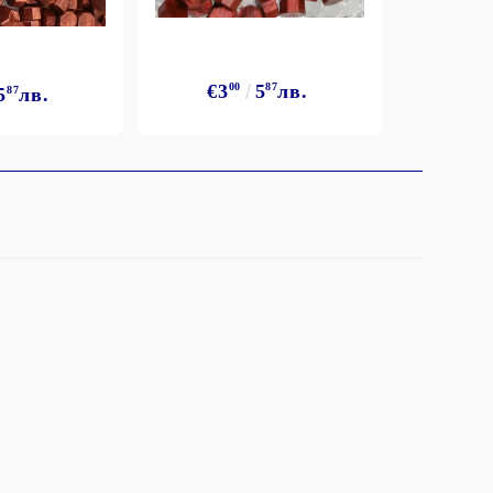
€3
€3
00
5
87
лв.
5
87
лв.