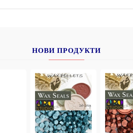
К
К
ИВНИ И ПЕЧАТИ ЗА
ХАРТИИ, ЗАГОТОВКИ ЗА
НОВИ ПРОДУКТИ
КАРТИЧКИ, ПЛИКОВЕ
 ПЕЧАТИ
Пликове и комплекти загото
картички
РНИ ПЕЧАТИ И
АРИ
Перлени , Металик , Брокат 
хартии
ЗА ВОСЪК И ЦВЕТНИ
Цветни и крафт картони / х
Креативни и ръчни картони 
Креп, тишу, деко велпапе и д
Цветен и фигурален паус