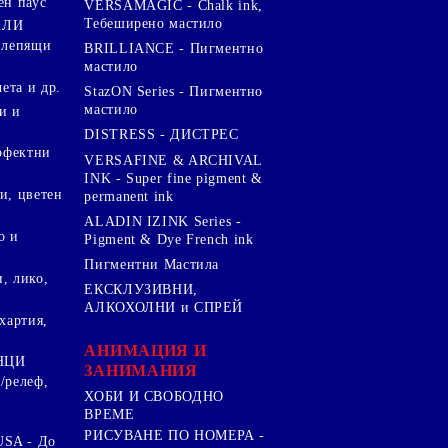
ен паус
VERSAMAGIC - Chalk ink,
Тебеширено мастило
АЛИ
 лепящи
BRILLIANCE - Пигментно
мастило
чета и др.
StazON Series - Пигментно
мастило
и и
DISTRESS - ДИСТРЕС
ерфектни
VERSAFINE & ARCHIVAL
INK - Super fine pigment &
и, цветен
permanent ink
ALADIN IZINK Series -
о и
Pigment & Dye French ink
Пигментни Мастила
, лико,
ЕКСКЛУЗИВНИ,
АЛКОХОЛНИ и СПРЕЙ
хартия,
.
АНИМАЦИЯ И
НЦИ
ЗАНИМАНИЯ
/релеф,
ХОБИ И СВОБОДНО
ВРЕМЕ
РИСУВАНЕ ПО НОМЕРА -
SA - До