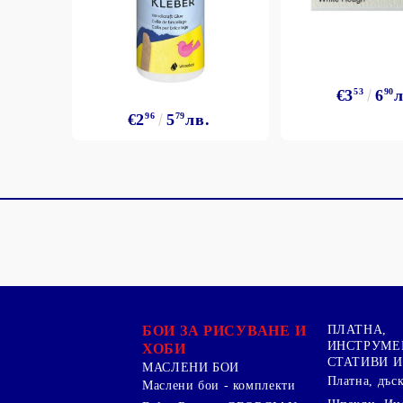
€3
53
6
90
л
€2
96
5
79
лв.
БОИ ЗА РИСУВАНЕ И
ПЛАТНА,
ИНСТРУМЕ
ХОБИ
СТАТИВИ И
МАСЛЕНИ БОИ
Платна, дъс
Маслени бои - комплекти