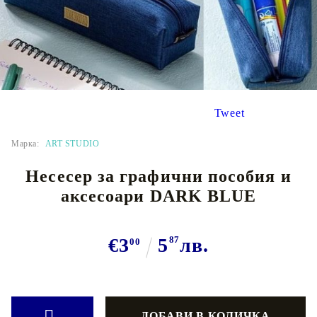
Tweet
Марка:
ART STUDIO
Несесер за графични пособия и
аксесоари DARK BLUE
€3
5
87
лв.
00