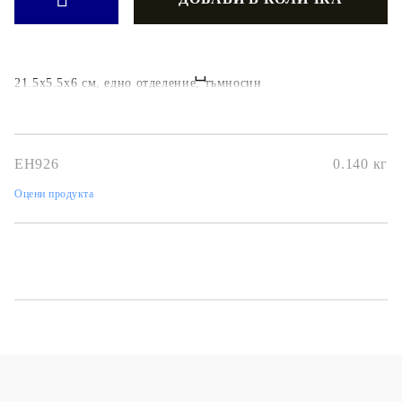
21.5x5.5x6 см, едно отделение, тъмносин
EH926
0.140
кг
Оцени продукта