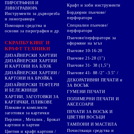
ПИРОГРАФИЯ И
Крафт и хоби инструменти
ЛИНОГРАВЮРА
Бордюрни пънчове/
Инструменти за дърворезба
перфоратори
и линогравюра
Специални пънчове/
Помощни средства и
перфоратори
основи за пирография и др.
Пънчове/перфоратори за
СКРАПБУКИНГ И
оформяне на ъгъл
КРАФТ ТЕХНИКИ
Пънчове 10-16-20
ДИЗАЙНЕРСКИ ХАРТИИ
Пънчове 21-28 (1")
ДИЗАЙНЕРСКИ ХАРТИИ
Пънчове 31- 38 (1,5")
И КАРТОНИ НА БЛОК
Пънчове 41- 88 /2" -3.5" /
ДИЗАЙНЕРСКИ ХАРТИИ /
КАРТОНИ НА БРОЙКА
ДЕКОРАТИВНИ ПЕЧАТИ и
ДИЗАЙНЕРСКИ ТЕФТЕРИ
ЗА ВОСЪК
И БЕЛЕЖНИЦИ
ГУМЕНИ ПЕЧАТИ
ХАРТИИ, ЗАГОТОВКИ ЗА
ПОЛИМЕРНИ ПЕЧАТИ И
КАРТИЧКИ, ПЛИКОВЕ
АКСЕСОАРИ
Пликове и комплекти
ПЕЧАТИ ЗА ВОСЪК И
заготовки за картички
ЦВЕТНИ ВОСЪЦИ
Перлени , Металик , Брокат
ТАМПОНИ И МАСТИЛА
картони и хартии
Почистващи средства и
Цветни и крафт картони /