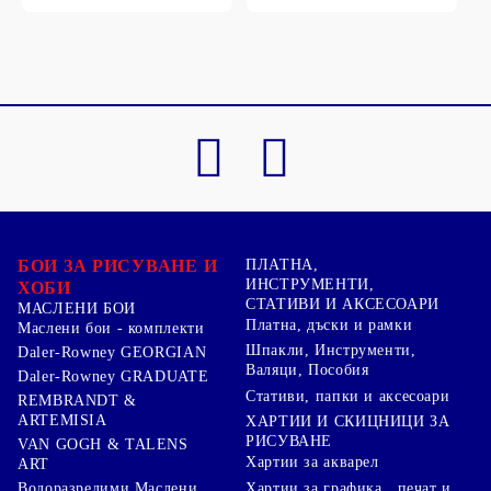
БОИ ЗА РИСУВАНЕ И
ПЛАТНА,
ИНСТРУМЕНТИ,
ХОБИ
СТАТИВИ И АКСЕСОАРИ
МАСЛЕНИ БОИ
Платна, дъски и рамки
Маслени бои - комплекти
Шпакли, Инструменти,
Daler-Rowney GEORGIAN
Валяци, Пособия
Daler-Rowney GRADUATE
Стативи, папки и аксесоари
REMBRANDT &
ARTEMISIA
ХАРТИИ И СКИЦНИЦИ ЗА
РИСУВАНЕ
VAN GOGH & TALENS
Хартии за акварел
ART
Хартии за графика , печат и
Водоразредими Маслени