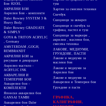
туш
Бои H2OIL
АКРИЛНИ БОИ
Хартии за смесени техники
Акрилни Бои - комплекти
Скечбук
Daler Rowney SYSTEM 3 &
Скицници за акварел
Heavy Body
Скицници и скечбук за
Daler Rowney GRADUATE
графика, пастел и туш
& SIMPLY
Скицници за маркери ,
GOYA & TRITON АCRYLIC
акрилни , маслени бои,
, Germany
смесена техника
AMSTERDAM ,GOGH,
ЛАКОВЕ, МЕДИУМИ,
REMBRANDT
ГРУНДОВЕ, ПАСТИ
АКРИЛНИ БОИ за
Лакове и медиуми за
рисуване и декорация
маслени бои
Акрилно мастило -
Лакове и медиуми за
ACRYLIC INK
Акрилни бои
АКВАРЕЛНИ И
Лакове и медиуми за
ТЕМПЕРНИ БОИ
Акварелни и Темперни бои
Акварелни бои -
Грундове и пасти
КОМПЛЕКТИ
Японски акварелни бои
ГРАФИКА,
GANSAI TAMBI
КАЛИГРАФИЯ,
Акварелни бои Daler