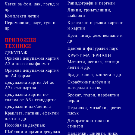
Рапидографи и пергели
Четки за фон, лак, грунд и
др.
Линии, триъгълници,
шаблони
Комплекти четки
Перомоливи, паус, туш и
Креативни и ръчни картони
др.
и хартии
Креп, тишу, деко велпапе и
ПРИЛОЖНИ
др.
ТЕХНИКИ
Цветен и фигурален паус
ДЕКУПАЖ
КРАФТ МАТЕРИАЛИ
Оризова декупажна хартия
Магнити, лепила, лепящи
А3 и по-голям формат
ленти и др.
Оризова декупажна хартия
Брадс, капси, копчета и др.
до А4 формат
Скрабукинг албуми и
Декупажна хартия А4 до
материали за тях
А3+ стандартна
Декупажна хартия по-
Брокат, пудри, перфектни
голяма от А3+ стандартна
перли
Декупажни лак/лепила
Перлички, мозайки, цветен
Краклета, патини, ефектни
пясък
пасти и др.
Декоративно тиксо и
Пособия за декупаж
стикери
Шаблони и щампи декупаж
Панделки, ширити, лико,