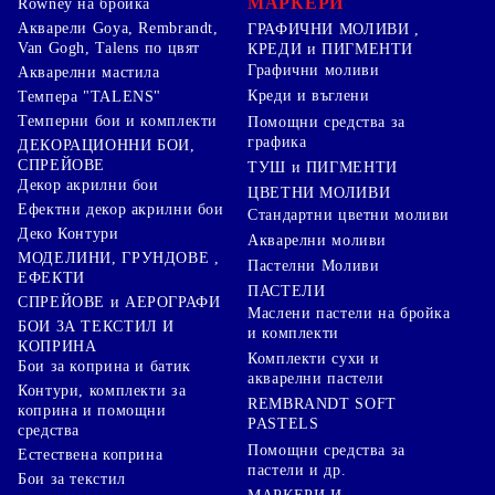
МАРКЕРИ
Rowney на бройка
Акварели Goya, Rembrandt,
ГРАФИЧНИ МОЛИВИ ,
Van Gogh, Talens по цвят
КРЕДИ и ПИГМЕНТИ
Графични моливи
Акварелни мастила
Креди и въглени
Темпера "TALENS"
Темперни бои и комплекти
Помощни средства за
графика
ДЕКОРАЦИОННИ БОИ,
СПРЕЙОВЕ
ТУШ и ПИГМЕНТИ
Декор акрилни бои
ЦВЕТНИ МОЛИВИ
Ефектни декор акрилни бои
Стандартни цветни моливи
Деко Контури
Акварелни моливи
МОДЕЛИНИ, ГРУНДОВЕ ,
Пастелни Моливи
ЕФЕКТИ
ПАСТЕЛИ
СПРЕЙОВЕ и АЕРОГРАФИ
Маслени пастели на бройка
БОИ ЗА ТЕКСТИЛ И
и комплекти
КОПРИНА
Комплекти сухи и
Бои за коприна и батик
акварелни пастели
Контури, комплекти за
REMBRANDT SOFT
коприна и помощни
PASTELS
средства
Помощни средства за
Естествена коприна
пастели и др.
Бои за текстил