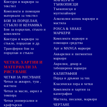
МАРКЕРИ И
Контури и маркери за
ТЪНКОПИСЦИ
текстил
Тънкописци и
Комплекти и помощни
мултилайнери
материали за текстил
Алкохолни копик маркери и
БОИ ЗА ПОРЦЕЛАН,
мастила
СТЪКЛО И КЕРАМИКА
POSCA & SHAKE
Бои за порцелан, стъкло и
МАРКЕРИ
комплекти
Комплекти маркери и
Контури и маркери за
помощни средства
стъкло, порцелан и др.
Арт и MANGA маркери
Трансферни бои за
порцелан и стъкло
Акварелни и пигментни
маркери
ЧЕТКИ, ХАРТИИ И
Акрилни, декор и
МАТЕРИАЛИ ЗА
тебеширени маркери
РИСУВАНЕ
КАЛИГРАФИЯ
ЧЕТКИ ЗА РИСУВАНЕ
Перца и дръжки за тях
Четки за акварел, туш ,
Класически пера и четки
мастила
Комплекти и хартии за
Четки за масло, акрил и
калиграфия
темпера
Мастила, писалки, маркери
Четки универсални и
ЧЕРТАНЕ
крафтърски