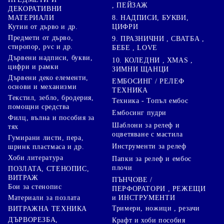
, ПЕЙЗАЖ
ДЕКОРАТИВНИ
8. НАДПИСИ, БУКВИ,
МАТЕРИАЛИ
ЦИФРИ
Кутии от дърво и др.
Предмети от дърво,
9. ПРАЗНИЧНИ , СВАТБА ,
стиропор, pvc и др.
БЕБЕ , LOVE
Дървени надписи, букви,
10. КОЛЕДНИ , XMAS ,
цифри и рамки
ЗИМНИ ЩАНЦИ
Дървени деко елементи,
ЕМБОСИНГ / РЕЛЕФ
основи и механизми
ТЕХНИКА
Текстил, зебло, бродерия,
Техника - Топъл ембос
помощни средства
Ембосинг пудри
Филц, вълна и пособия за
Шаблони за релеф и
тях
оцветяване с мастила
Гумирани листи, пера,
Инструменти за релеф
шринк пластмаса и др.
Хоби литература
Папки за релеф и ембос
плочи
ПОЗЛАТА, СТЕНОПИС,
ВИТРАЖ
ПЪНЧОВЕ /
Бои за стенопис
ПЕРФОРАТОРИ , РЕЖЕЩИ
Материали за позлата
и ИНСТРУМЕНТИ
Тримери, ножици , резачи
ВИТРАЖНА ТЕХНИКА
ДЪРВОРЕЗБА,
Крафт и хоби пособия