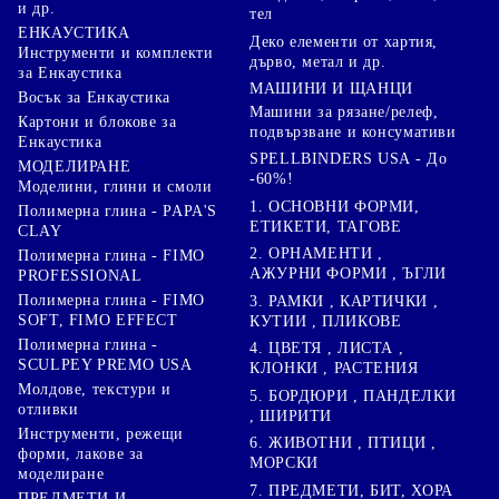
и др.
тел
ЕНКАУСТИКА
Деко елементи от хартия,
Инструменти и комплекти
дърво, метал и др.
за Енкаустика
МАШИНИ И ЩАНЦИ
Восък за Енкаустика
Машини за рязане/релеф,
Картони и блокове за
подвързване и консумативи
Енкаустика
SPELLBINDERS USA - До
МОДЕЛИРАНЕ
-60%!
Моделини, глини и смоли
1. ОСНОВНИ ФОРМИ,
Полимерна глина - PAPA'S
ЕТИКЕТИ, ТАГОВЕ
CLAY
2. ОРНАМЕНТИ ,
Полимерна глина - FIMO
АЖУРНИ ФОРМИ , ЪГЛИ
PROFESSIONAL
Полимерна глина - FIMO
3. РАМКИ , КАРТИЧКИ ,
SOFT, FIMO EFFECT
КУТИИ , ПЛИКОВЕ
Полимерна глина -
4. ЦВЕТЯ , ЛИСТА ,
SCULPEY PREMO USA
КЛОНКИ , РАСТЕНИЯ
Молдове, текстури и
5. БОРДЮРИ , ПАНДЕЛКИ
отливки
, ШИРИТИ
Инструменти, режещи
6. ЖИВОТНИ , ПТИЦИ ,
форми, лакове за
МОРСКИ
моделиране
7. ПРЕДМЕТИ, БИТ, ХОРА
ПРЕДМЕТИ И