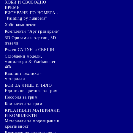
ХОБИ И СВОБОДНО
ВРЕМЕ
РИСУВАНЕ ПО НОМЕРА -
"Painting by numbers"
Хоби комплекти
Комплекти "Арт гравиране"
3D Оригами и хартии, 3D
пъзели
Ръчен САПУН и СВЕЩИ
Сглобяеми модели,
миниатюри & Warhammer
40k
Квилинг техника -
материали
БОИ ЗА ЛИЦЕ И ТЯЛО
Единични цветове за грим
Пособия за грим
Комплекти за грим
КРЕАТИВНИ МАТЕРИАЛИ
И КОМПЛЕКТИ
Mатериали за моделиране и
креативност
Елементи за оцветяване и