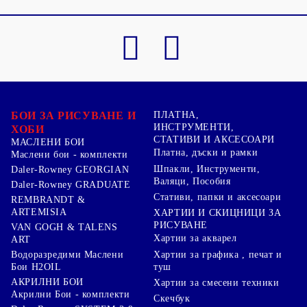
БОИ ЗА РИСУВАНЕ И
ПЛАТНА,
ИНСТРУМЕНТИ,
ХОБИ
СТАТИВИ И АКСЕСОАРИ
МАСЛЕНИ БОИ
Платна, дъски и рамки
Маслени бои - комплекти
Шпакли, Инструменти,
Daler-Rowney GEORGIAN
Валяци, Пособия
Daler-Rowney GRADUATE
Стативи, папки и аксесоари
REMBRANDT &
ARTEMISIA
ХАРТИИ И СКИЦНИЦИ ЗА
РИСУВАНЕ
VAN GOGH & TALENS
Хартии за акварел
ART
Хартии за графика , печат и
Водоразредими Маслени
туш
Бои H2OIL
АКРИЛНИ БОИ
Хартии за смесени техники
Акрилни Бои - комплекти
Скечбук