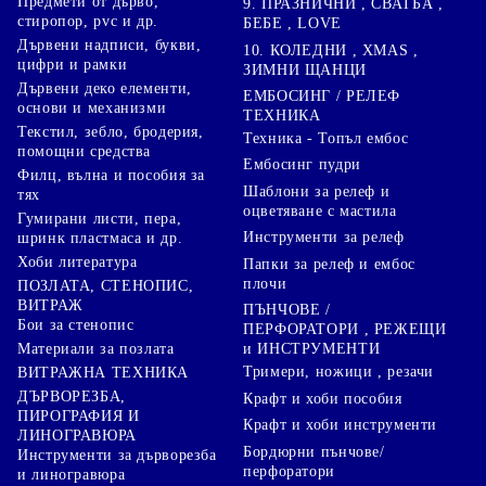
Предмети от дърво,
9. ПРАЗНИЧНИ , СВАТБА ,
стиропор, pvc и др.
БЕБЕ , LOVE
Дървени надписи, букви,
10. КОЛЕДНИ , XMAS ,
цифри и рамки
ЗИМНИ ЩАНЦИ
Дървени деко елементи,
ЕМБОСИНГ / РЕЛЕФ
основи и механизми
ТЕХНИКА
Текстил, зебло, бродерия,
Техника - Топъл ембос
помощни средства
Ембосинг пудри
Филц, вълна и пособия за
Шаблони за релеф и
тях
оцветяване с мастила
Гумирани листи, пера,
Инструменти за релеф
шринк пластмаса и др.
Хоби литература
Папки за релеф и ембос
плочи
ПОЗЛАТА, СТЕНОПИС,
ВИТРАЖ
ПЪНЧОВЕ /
Бои за стенопис
ПЕРФОРАТОРИ , РЕЖЕЩИ
Материали за позлата
и ИНСТРУМЕНТИ
Тримери, ножици , резачи
ВИТРАЖНА ТЕХНИКА
ДЪРВОРЕЗБА,
Крафт и хоби пособия
ПИРОГРАФИЯ И
Крафт и хоби инструменти
ЛИНОГРАВЮРА
Бордюрни пънчове/
Инструменти за дърворезба
перфоратори
и линогравюра