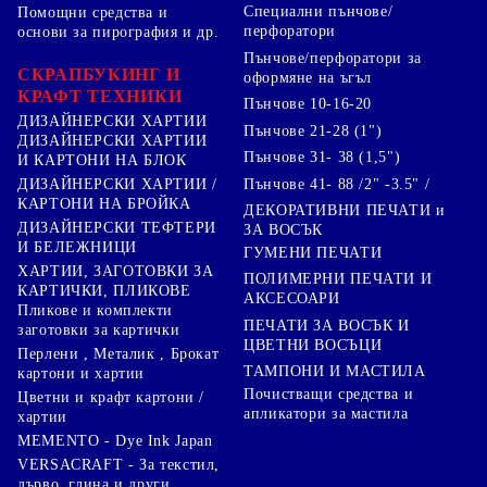
Специални пънчове/
Помощни средства и
перфоратори
основи за пирография и др.
Пънчове/перфоратори за
СКРАПБУКИНГ И
оформяне на ъгъл
КРАФТ ТЕХНИКИ
Пънчове 10-16-20
ДИЗАЙНЕРСКИ ХАРТИИ
Пънчове 21-28 (1")
ДИЗАЙНЕРСКИ ХАРТИИ
Пънчове 31- 38 (1,5")
И КАРТОНИ НА БЛОК
Пънчове 41- 88 /2" -3.5" /
ДИЗАЙНЕРСКИ ХАРТИИ /
КАРТОНИ НА БРОЙКА
ДЕКОРАТИВНИ ПЕЧАТИ и
ДИЗАЙНЕРСКИ ТЕФТЕРИ
ЗА ВОСЪК
И БЕЛЕЖНИЦИ
ГУМЕНИ ПЕЧАТИ
ХАРТИИ, ЗАГОТОВКИ ЗА
ПОЛИМЕРНИ ПЕЧАТИ И
КАРТИЧКИ, ПЛИКОВЕ
АКСЕСОАРИ
Пликове и комплекти
ПЕЧАТИ ЗА ВОСЪК И
заготовки за картички
ЦВЕТНИ ВОСЪЦИ
Перлени , Металик , Брокат
ТАМПОНИ И МАСТИЛА
картони и хартии
Почистващи средства и
Цветни и крафт картони /
апликатори за мастила
хартии
MEMENTO - Dye Ink Japan
VERSACRAFT - За текстил,
дърво, глина и други