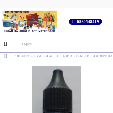
0889548419
БОИ ЗА РИСУВАНЕ И ХОБИ
БОИ ЗА ТЕКСТИЛ И КОПРИНА