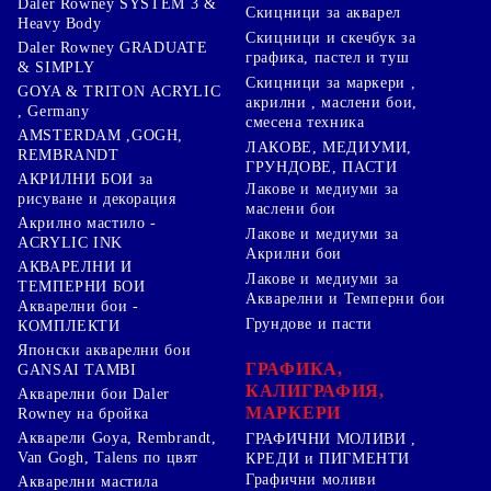
Daler Rowney SYSTEM 3 &
Скицници за акварел
Heavy Body
Скицници и скечбук за
Daler Rowney GRADUATE
графика, пастел и туш
& SIMPLY
Скицници за маркери ,
GOYA & TRITON АCRYLIC
акрилни , маслени бои,
, Germany
смесена техника
AMSTERDAM ,GOGH,
ЛАКОВЕ, МЕДИУМИ,
REMBRANDT
ГРУНДОВЕ, ПАСТИ
АКРИЛНИ БОИ за
Лакове и медиуми за
рисуване и декорация
маслени бои
Акрилно мастило -
Лакове и медиуми за
ACRYLIC INK
Акрилни бои
АКВАРЕЛНИ И
Лакове и медиуми за
ТЕМПЕРНИ БОИ
Акварелни и Темперни бои
Акварелни бои -
Грундове и пасти
КОМПЛЕКТИ
Японски акварелни бои
ГРАФИКА,
GANSAI TAMBI
КАЛИГРАФИЯ,
Акварелни бои Daler
МАРКЕРИ
Rowney на бройка
Акварели Goya, Rembrandt,
ГРАФИЧНИ МОЛИВИ ,
Van Gogh, Talens по цвят
КРЕДИ и ПИГМЕНТИ
Графични моливи
Акварелни мастила