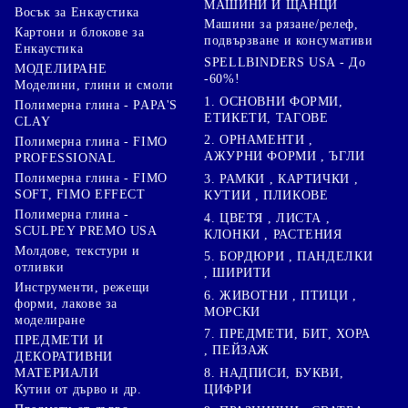
МАШИНИ И ЩАНЦИ
Восък за Енкаустика
Машини за рязане/релеф,
Картони и блокове за
подвързване и консумативи
Енкаустика
SPELLBINDERS USA - До
МОДЕЛИРАНЕ
-60%!
Моделини, глини и смоли
1. ОСНОВНИ ФОРМИ,
Полимерна глина - PAPA'S
ЕТИКЕТИ, ТАГОВЕ
CLAY
2. ОРНАМЕНТИ ,
Полимерна глина - FIMO
АЖУРНИ ФОРМИ , ЪГЛИ
PROFESSIONAL
Полимерна глина - FIMO
3. РАМКИ , КАРТИЧКИ ,
SOFT, FIMO EFFECT
КУТИИ , ПЛИКОВЕ
Полимерна глина -
4. ЦВЕТЯ , ЛИСТА ,
SCULPEY PREMO USA
КЛОНКИ , РАСТЕНИЯ
Молдове, текстури и
5. БОРДЮРИ , ПАНДЕЛКИ
отливки
, ШИРИТИ
Инструменти, режещи
6. ЖИВОТНИ , ПТИЦИ ,
форми, лакове за
МОРСКИ
моделиране
7. ПРЕДМЕТИ, БИТ, ХОРА
ПРЕДМЕТИ И
, ПЕЙЗАЖ
ДЕКОРАТИВНИ
8. НАДПИСИ, БУКВИ,
МАТЕРИАЛИ
ЦИФРИ
Кутии от дърво и др.