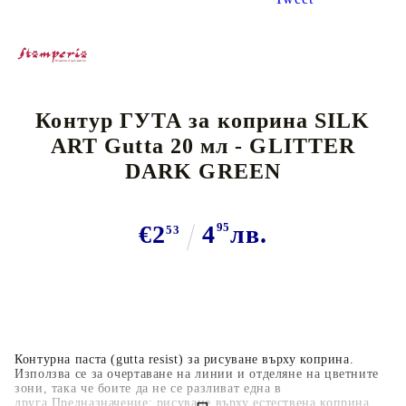
Контур ГУТА за коприна SILK
ART Gutta 20 мл - GLITTER
DARK GREEN
€2
4
95
лв.
53
Контурна паста (gutta resist) за рисуване върху коприна.
Използва се за очертаване на линии и отделяне на цветните
зони, така че боите да не се разливат една в
друга.Предназначение: рисуване върху естествена коприна