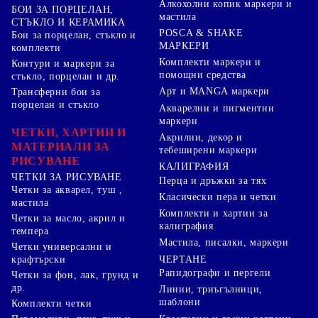
Алкохолни копик маркери и
БОИ ЗА ПОРЦЕЛАН,
мастила
СТЪКЛО И КЕРАМИКА
POSCA & SHAKE
Бои за порцелан, стъкло и
МАРКЕРИ
комплекти
Комплекти маркери и
Контури и маркери за
помощни средства
стъкло, порцелан и др.
Арт и MANGA маркери
Трансферни бои за
порцелан и стъкло
Акварелни и пигментни
маркери
ЧЕТКИ, ХАРТИИ И
Акрилни, декор и
МАТЕРИАЛИ ЗА
тебеширени маркери
РИСУВАНЕ
КАЛИГРАФИЯ
ЧЕТКИ ЗА РИСУВАНЕ
Перца и дръжки за тях
Четки за акварел, туш ,
Класически пера и четки
мастила
Комплекти и хартии за
Четки за масло, акрил и
калиграфия
темпера
Мастила, писалки, маркери
Четки универсални и
ЧЕРТАНЕ
крафтърски
Рапидографи и пергели
Четки за фон, лак, грунд и
др.
Линии, триъгълници,
шаблони
Комплекти четки