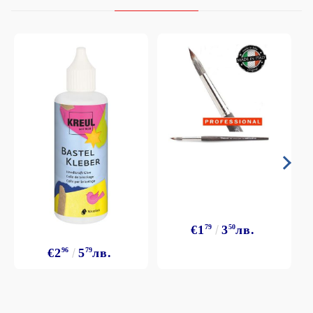
€1
79
3
50
лв.
€2
96
5
79
лв.