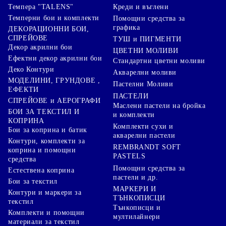
Креди и въглени
Темпера "TALENS"
Темперни бои и комплекти
Помощни средства за
графика
ДЕКОРАЦИОННИ БОИ,
СПРЕЙОВЕ
ТУШ и ПИГМЕНТИ
Декор акрилни бои
ЦВЕТНИ МОЛИВИ
Ефектни декор акрилни бои
Стандартни цветни моливи
Деко Контури
Акварелни моливи
МОДЕЛИНИ, ГРУНДОВЕ ,
Пастелни Моливи
ЕФЕКТИ
ПАСТЕЛИ
СПРЕЙОВЕ и АЕРОГРАФИ
Маслени пастели на бройка
БОИ ЗА ТЕКСТИЛ И
и комплекти
КОПРИНА
Комплекти сухи и
Бои за коприна и батик
акварелни пастели
Контури, комплекти за
REMBRANDT SOFT
коприна и помощни
PASTELS
средства
Помощни средства за
Естествена коприна
пастели и др.
Бои за текстил
МАРКЕРИ И
Контури и маркери за
ТЪНКОПИСЦИ
текстил
Тънкописци и
Комплекти и помощни
мултилайнери
материали за текстил