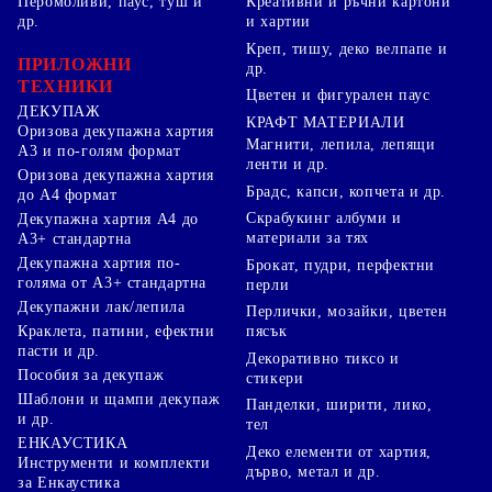
Перомоливи, паус, туш и
Креативни и ръчни картони
др.
и хартии
Креп, тишу, деко велпапе и
ПРИЛОЖНИ
др.
ТЕХНИКИ
Цветен и фигурален паус
ДЕКУПАЖ
КРАФТ МАТЕРИАЛИ
Оризова декупажна хартия
Магнити, лепила, лепящи
А3 и по-голям формат
ленти и др.
Оризова декупажна хартия
Брадс, капси, копчета и др.
до А4 формат
Скрабукинг албуми и
Декупажна хартия А4 до
материали за тях
А3+ стандартна
Декупажна хартия по-
Брокат, пудри, перфектни
голяма от А3+ стандартна
перли
Декупажни лак/лепила
Перлички, мозайки, цветен
Краклета, патини, ефектни
пясък
пасти и др.
Декоративно тиксо и
Пособия за декупаж
стикери
Шаблони и щампи декупаж
Панделки, ширити, лико,
и др.
тел
ЕНКАУСТИКА
Деко елементи от хартия,
Инструменти и комплекти
дърво, метал и др.
за Енкаустика