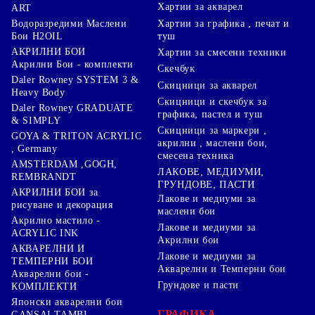
Хартии за акварел
ART
Хартии за графика , печат и
Водоразредими Маслени
туш
Бои H2OIL
АКРИЛНИ БОИ
Хартии за смесени техники
Акрилни Бои - комплекти
Скечбук
Daler Rowney SYSTEM 3 &
Скицници за акварел
Heavy Body
Скицници и скечбук за
Daler Rowney GRADUATE
графика, пастел и туш
& SIMPLY
Скицници за маркери ,
GOYA & TRITON АCRYLIC
акрилни , маслени бои,
, Germany
смесена техника
AMSTERDAM ,GOGH,
ЛАКОВЕ, МЕДИУМИ,
REMBRANDT
ГРУНДОВЕ, ПАСТИ
АКРИЛНИ БОИ за
Лакове и медиуми за
рисуване и декорация
маслени бои
Акрилно мастило -
Лакове и медиуми за
ACRYLIC INK
Акрилни бои
АКВАРЕЛНИ И
Лакове и медиуми за
ТЕМПЕРНИ БОИ
Акварелни и Темперни бои
Акварелни бои -
Грундове и пасти
КОМПЛЕКТИ
Японски акварелни бои
ГРАФИКА,
GANSAI TAMBI