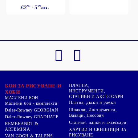
€2
96
5
79
лв.
БОИ ЗА РИСУВАНЕ И
ПЛАТНА,
ИНСТРУМЕНТИ,
ХОБИ
СТАТИВИ И АКСЕСОАРИ
МАСЛЕНИ БОИ
Платна, дъски и рамки
Маслени бои - комплекти
Шпакли, Инструменти,
Daler-Rowney GEORGIAN
Валяци, Пособия
Daler-Rowney GRADUATE
Стативи, папки и аксесоари
REMBRANDT &
ARTEMISIA
ХАРТИИ И СКИЦНИЦИ ЗА
РИСУВАНЕ
VAN GOGH & TALENS