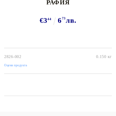
РАФИЯ
€3
6
73
лв.
44
2826-002
0.150
кг
Оцени продукта