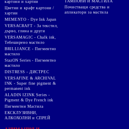
ТАМПОНИ И МАСТИЛА
картони и хартии
Почистващи средства и
Цветни и крафт картони /
апликатори за мастила
хартии
MEMENTO - Dye Ink Japan
VERSACRAFT - За текстил,
дърво, глина и други
VERSAMAGIC - Chalk ink,
Тебеширено мастило
BRILLIANCE - Пигментно
мастило
StazON Series - Пигментно
мастило
DISTRESS - ДИСТРЕС
VERSAFINE & ARCHIVAL
INK - Super fine pigment &
permanent ink
ALADIN IZINK Series -
Pigment & Dye French ink
Пигментни Мастила
ЕКСКЛУЗИВНИ,
АЛКОХОЛНИ и СПРЕЙ