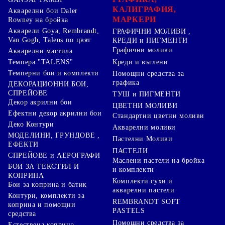
КАЛИГРАФИЯ,
Акварелни бои Daler
МАРКЕРИ
Rowney на бройка
Акварели Goya, Rembrandt,
ГРАФИЧНИ МОЛИВИ ,
Van Gogh, Talens по цвят
КРЕДИ и ПИГМЕНТИ
Графични моливи
Акварелни мастила
Креди и въглени
Темпера "TALENS"
Темперни бои и комплекти
Помощни средства за
графика
ДЕКОРАЦИОННИ БОИ,
СПРЕЙОВЕ
ТУШ и ПИГМЕНТИ
Декор акрилни бои
ЦВЕТНИ МОЛИВИ
Ефектни декор акрилни бои
Стандартни цветни моливи
Деко Контури
Акварелни моливи
МОДЕЛИНИ, ГРУНДОВЕ ,
Пастелни Моливи
ЕФЕКТИ
ПАСТЕЛИ
СПРЕЙОВЕ и АЕРОГРАФИ
Маслени пастели на бройка
БОИ ЗА ТЕКСТИЛ И
и комплекти
КОПРИНА
Комплекти сухи и
Бои за коприна и батик
акварелни пастели
Контури, комплекти за
REMBRANDT SOFT
коприна и помощни
PASTELS
средства
Помощни средства за
Естествена коприна