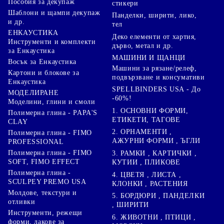
Пособия за декупаж
стикери
Шаблони и щампи декупаж
Панделки, ширити, лико,
и др.
тел
ЕНКАУСТИКА
Деко елементи от хартия,
Инструменти и комплекти
дърво, метал и др.
за Енкаустика
МАШИНИ И ЩАНЦИ
Восък за Енкаустика
Машини за рязане/релеф,
Картони и блокове за
подвързване и консумативи
Енкаустика
SPELLBINDERS USA - До
МОДЕЛИРАНЕ
-60%!
Моделини, глини и смоли
1. ОСНОВНИ ФОРМИ,
Полимерна глина - PAPA'S
ЕТИКЕТИ, ТАГОВЕ
CLAY
2. ОРНАМЕНТИ ,
Полимерна глина - FIMO
АЖУРНИ ФОРМИ , ЪГЛИ
PROFESSIONAL
Полимерна глина - FIMO
3. РАМКИ , КАРТИЧКИ ,
SOFT, FIMO EFFECT
КУТИИ , ПЛИКОВЕ
Полимерна глина -
4. ЦВЕТЯ , ЛИСТА ,
SCULPEY PREMO USA
КЛОНКИ , РАСТЕНИЯ
Молдове, текстури и
5. БОРДЮРИ , ПАНДЕЛКИ
отливки
, ШИРИТИ
Инструменти, режещи
6. ЖИВОТНИ , ПТИЦИ ,
форми, лакове за