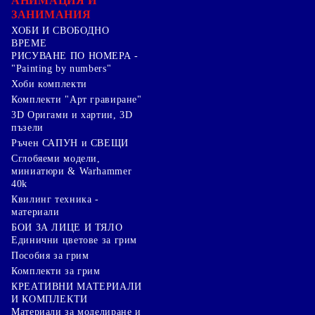
АНИМАЦИЯ И
ЗАНИМАНИЯ
ХОБИ И СВОБОДНО
ВРЕМЕ
РИСУВАНЕ ПО НОМЕРА -
"Painting by numbers"
Хоби комплекти
Комплекти "Арт гравиране"
3D Оригами и хартии, 3D
пъзели
Ръчен САПУН и СВЕЩИ
Сглобяеми модели,
миниатюри & Warhammer
40k
Квилинг техника -
материали
БОИ ЗА ЛИЦЕ И ТЯЛО
Единични цветове за грим
Пособия за грим
Комплекти за грим
КРЕАТИВНИ МАТЕРИАЛИ
И КОМПЛЕКТИ
Mатериали за моделиране и