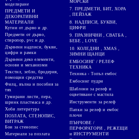
МОРСКИ
моделиране
7. ПРЕДМЕТИ, БИТ, ХОРА
ПРЕДМЕТИ И
, ПЕЙЗАЖ
ДЕКОРАТИВНИ
8. НАДПИСИ, БУКВИ,
МАТЕРИАЛИ
ЦИФРИ
Кутии от дърво и др.
Предмети от дърво,
9. ПРАЗНИЧНИ , СВАТБА ,
стиропор, pvc и др.
БЕБЕ , LOVE
Дървени надписи, букви,
10. КОЛЕДНИ , XMAS ,
цифри и рамки
ЗИМНИ ЩАНЦИ
Дървени деко елементи,
ЕМБОСИНГ / РЕЛЕФ
основи и механизми
ТЕХНИКА
Текстил, зебло, бродерия,
Техника - Топъл ембос
помощни средства
Ембосинг пудри
Филц, вълна и пособия за
Шаблони за релеф и
тях
оцветяване с мастила
Гумирани листи, пера,
Инструменти за релеф
шринк пластмаса и др.
Хоби литература
Папки за релеф и ембос
плочи
ПОЗЛАТА, СТЕНОПИС,
ВИТРАЖ
ПЪНЧОВЕ /
Бои за стенопис
ПЕРФОРАТОРИ , РЕЖЕЩИ
Материали за позлата
и ИНСТРУМЕНТИ