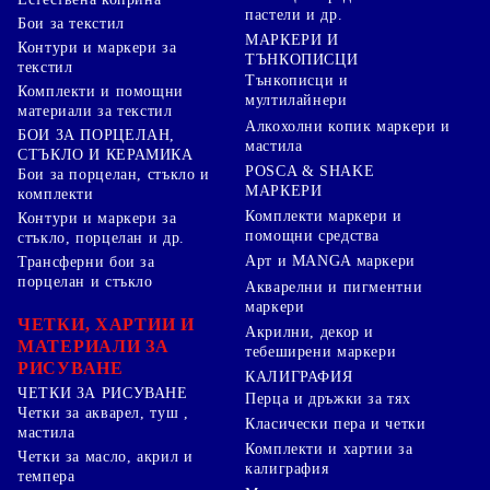
пастели и др.
Бои за текстил
МАРКЕРИ И
Контури и маркери за
ТЪНКОПИСЦИ
текстил
Тънкописци и
Комплекти и помощни
мултилайнери
материали за текстил
Алкохолни копик маркери и
БОИ ЗА ПОРЦЕЛАН,
мастила
СТЪКЛО И КЕРАМИКА
POSCA & SHAKE
Бои за порцелан, стъкло и
МАРКЕРИ
комплекти
Комплекти маркери и
Контури и маркери за
помощни средства
стъкло, порцелан и др.
Арт и MANGA маркери
Трансферни бои за
порцелан и стъкло
Акварелни и пигментни
маркери
ЧЕТКИ, ХАРТИИ И
Акрилни, декор и
МАТЕРИАЛИ ЗА
тебеширени маркери
РИСУВАНЕ
КАЛИГРАФИЯ
ЧЕТКИ ЗА РИСУВАНЕ
Перца и дръжки за тях
Четки за акварел, туш ,
Класически пера и четки
мастила
Комплекти и хартии за
Четки за масло, акрил и
калиграфия
темпера