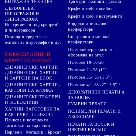
Тримери, ножици , резачи
ВИТРАЖНА ТЕХНИКА
ДЪРВОРЕЗБА,
Крафт и хоби пособия
ПИРОГРАФИЯ И
Крафт и хоби инструменти
ЛИНОГРАВЮРА
Бордюрни пънчове/
Инструменти за дърворезба
перфоратори
и линогравюра
Специални пънчове/
Помощни средства и
перфоратори
основи за пирография и др.
Пънчове/перфоратори за
СКРАПБУКИНГ И
оформяне на ъгъл
КРАФТ ТЕХНИКИ
Пънчове 10-16-20
ДИЗАЙНЕРСКИ ХАРТИИ
Пънчове 21-28 (1")
ДИЗАЙНЕРСКИ ХАРТИИ
Пънчове 31- 38 (1,5")
И КАРТОНИ НА БЛОК
Пънчове 41- 88 /2" -3.5" /
ДИЗАЙНЕРСКИ ХАРТИИ /
КАРТОНИ НА БРОЙКА
ДЕКОРАТИВНИ ПЕЧАТИ и
ДИЗАЙНЕРСКИ ТЕФТЕРИ
ЗА ВОСЪК
И БЕЛЕЖНИЦИ
ГУМЕНИ ПЕЧАТИ
ХАРТИИ, ЗАГОТОВКИ ЗА
ПОЛИМЕРНИ ПЕЧАТИ И
КАРТИЧКИ, ПЛИКОВЕ
АКСЕСОАРИ
Пликове и комплекти
ПЕЧАТИ ЗА ВОСЪК И
заготовки за картички
ЦВЕТНИ ВОСЪЦИ
Перлени , Металик , Брокат