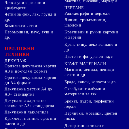
Мастила, писалки, маркери
Четки универсални и
ЧЕРТАНЕ
крафтърски
Рапидографи и пергели
Четки за фон, лак, грунд и
др.
Линии, триъгълници,
шаблони
Комплекти четки
Перомоливи, паус, туш и
Креативни и ръчни картони
др.
и хартии
Креп, тишу, деко велпапе и
ПРИЛОЖНИ
др.
ТЕХНИКИ
Цветен и фигурален паус
ДЕКУПАЖ
КРАФТ МАТЕРИАЛИ
Оризова декупажна хартия
Магнити, лепила, лепящи
А3 и по-голям формат
ленти и др.
Оризова декупажна хартия
Брадс, капси, копчета и др.
до А4 формат
Скрабукинг албуми и
Декупажна хартия А4 до
материали за тях
А3+ стандартна
Декупажна хартия по-
Брокат, пудри, перфектни
голяма от А3+ стандартна
перли
Декупажни лак/лепила
Перлички, мозайки, цветен
Краклета, патини, ефектни
пясък
пасти и др.
Декоративно тиксо и