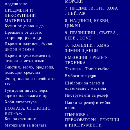
МОРСКИ
моделиране
7. ПРЕДМЕТИ, БИТ, ХОРА
ПРЕДМЕТИ И
, ПЕЙЗАЖ
ДЕКОРАТИВНИ
8. НАДПИСИ, БУКВИ,
МАТЕРИАЛИ
ЦИФРИ
Кутии от дърво и др.
Предмети от дърво,
9. ПРАЗНИЧНИ , СВАТБА ,
стиропор, pvc и др.
БЕБЕ , LOVE
Дървени надписи, букви,
10. КОЛЕДНИ , XMAS ,
цифри и рамки
ЗИМНИ ЩАНЦИ
Дървени деко елементи,
ЕМБОСИНГ / РЕЛЕФ
основи и механизми
ТЕХНИКА
Текстил, зебло, бродерия,
Техника - Топъл ембос
помощни средства
Ембосинг пудри
Филц, вълна и пособия за
Шаблони за релеф и
тях
оцветяване с мастила
Гумирани листи, пера,
Инструменти за релеф
шринк пластмаса и др.
Хоби литература
Папки за релеф и ембос
плочи
ПОЗЛАТА, СТЕНОПИС,
ВИТРАЖ
ПЪНЧОВЕ /
Бои за стенопис
ПЕРФОРАТОРИ , РЕЖЕЩИ
Материали за позлата
и ИНСТРУМЕНТИ