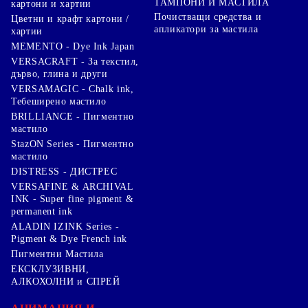
ТАМПОНИ И МАСТИЛА
картони и хартии
Почистващи средства и
Цветни и крафт картони /
апликатори за мастила
хартии
MEMENTO - Dye Ink Japan
VERSACRAFT - За текстил,
дърво, глина и други
VERSAMAGIC - Chalk ink,
Тебеширено мастило
BRILLIANCE - Пигментно
мастило
StazON Series - Пигментно
мастило
DISTRESS - ДИСТРЕС
VERSAFINE & ARCHIVAL
INK - Super fine pigment &
permanent ink
ALADIN IZINK Series -
Pigment & Dye French ink
Пигментни Мастила
ЕКСКЛУЗИВНИ,
АЛКОХОЛНИ и СПРЕЙ