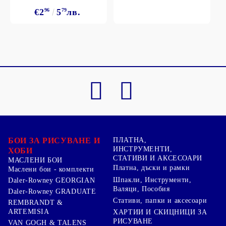
€2
96
5
79
лв.
БОИ ЗА РИСУВАНЕ И
ПЛАТНА,
ИНСТРУМЕНТИ,
ХОБИ
СТАТИВИ И АКСЕСОАРИ
МАСЛЕНИ БОИ
Платна, дъски и рамки
Маслени бои - комплекти
Шпакли, Инструменти,
Daler-Rowney GEORGIAN
Валяци, Пособия
Daler-Rowney GRADUATE
Стативи, папки и аксесоари
REMBRANDT &
ARTEMISIA
ХАРТИИ И СКИЦНИЦИ ЗА
РИСУВАНЕ
VAN GOGH & TALENS