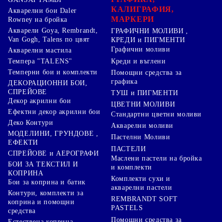
КАЛИГРАФИЯ,
Акварелни бои Daler
МАРКЕРИ
Rowney на бройка
Акварели Goya, Rembrandt,
ГРАФИЧНИ МОЛИВИ ,
Van Gogh, Talens по цвят
КРЕДИ и ПИГМЕНТИ
Графични моливи
Акварелни мастила
Креди и въглени
Темпера "TALENS"
Темперни бои и комплекти
Помощни средства за
графика
ДЕКОРАЦИОННИ БОИ,
СПРЕЙОВЕ
ТУШ и ПИГМЕНТИ
Декор акрилни бои
ЦВЕТНИ МОЛИВИ
Ефектни декор акрилни бои
Стандартни цветни моливи
Деко Контури
Акварелни моливи
МОДЕЛИНИ, ГРУНДОВЕ ,
Пастелни Моливи
ЕФЕКТИ
ПАСТЕЛИ
СПРЕЙОВЕ и АЕРОГРАФИ
Маслени пастели на бройка
БОИ ЗА ТЕКСТИЛ И
и комплекти
КОПРИНА
Комплекти сухи и
Бои за коприна и батик
акварелни пастели
Контури, комплекти за
REMBRANDT SOFT
коприна и помощни
PASTELS
средства
Помощни средства за
Естествена коприна