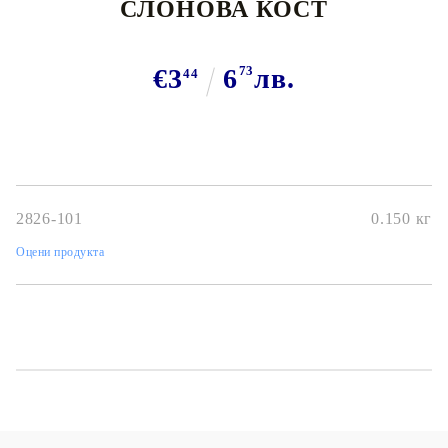
СЛОНОВА КОСТ
€3
6
73
лв.
44
2826-101
0.150
кг
Оцени продукта