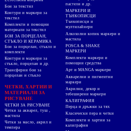
пастели и др.
Бои за текстил
МАРКЕРИ И
Контури и маркери за
ТЪНКОПИСЦИ
текстил
Тънкописци и
Комплекти и помощни
мултилайнери
материали за текстил
Алкохолни копик маркери и
БОИ ЗА ПОРЦЕЛАН,
мастила
СТЪКЛО И КЕРАМИКА
POSCA & SHAKE
Бои за порцелан, стъкло и
МАРКЕРИ
комплекти
Комплекти маркери и
Контури и маркери за
помощни средства
стъкло, порцелан и др.
Арт и MANGA маркери
Трансферни бои за
порцелан и стъкло
Акварелни и пигментни
маркери
ЧЕТКИ, ХАРТИИ И
Акрилни, декор и
МАТЕРИАЛИ ЗА
тебеширени маркери
РИСУВАНЕ
КАЛИГРАФИЯ
ЧЕТКИ ЗА РИСУВАНЕ
Перца и дръжки за тях
Четки за акварел, туш ,
Класически пера и четки
мастила
Комплекти и хартии за
Четки за масло, акрил и
калиграфия
темпера