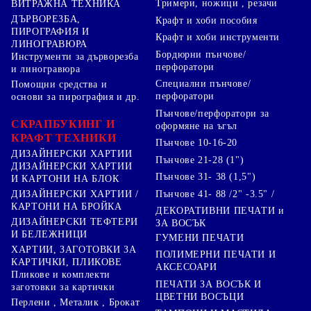
Тримери, ножици , резачи
ВИТРАЖНА ТЕХНИКА
ДЪРВОРЕЗБА,
Крафт и хоби пособия
ПИРОГРАФИЯ И
Крафт и хоби инструменти
ЛИНОГРАВЮРА
Бордюрни пънчове/
Инструменти за дърворезба
перфоратори
и линогравюра
Специални пънчове/
Помощни средства и
перфоратори
основи за пирография и др.
Пънчове/перфоратори за
СКРАПБУКИНГ И
оформяне на ъгъл
КРАФТ ТЕХНИКИ
Пънчове 10-16-20
ДИЗАЙНЕРСКИ ХАРТИИ
Пънчове 21-28 (1")
ДИЗАЙНЕРСКИ ХАРТИИ
Пънчове 31- 38 (1,5")
И КАРТОНИ НА БЛОК
Пънчове 41- 88 /2" -3.5" /
ДИЗАЙНЕРСКИ ХАРТИИ /
КАРТОНИ НА БРОЙКА
ДЕКОРАТИВНИ ПЕЧАТИ и
ДИЗАЙНЕРСКИ ТЕФТЕРИ
ЗА ВОСЪК
И БЕЛЕЖНИЦИ
ГУМЕНИ ПЕЧАТИ
ХАРТИИ, ЗАГОТОВКИ ЗА
ПОЛИМЕРНИ ПЕЧАТИ И
КАРТИЧКИ, ПЛИКОВЕ
АКСЕСОАРИ
Пликове и комплекти
ПЕЧАТИ ЗА ВОСЪК И
заготовки за картички
ЦВЕТНИ ВОСЪЦИ
Перлени , Металик , Брокат