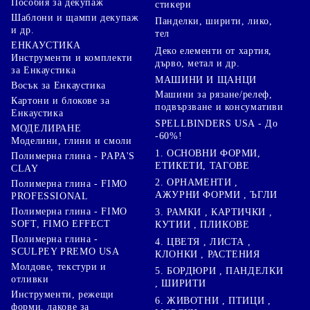
Пособия за декупаж
стикери
Шаблони и щампи декупаж
Панделки, ширити, лико,
и др.
тел
ЕНКАУСТИКА
Деко елементи от хартия,
Инструменти и комплекти
дърво, метал и др.
за Енкаустика
МАШИНИ И ЩАНЦИ
Восък за Енкаустика
Машини за рязане/релеф,
Картони и блокове за
подвързване и консумативи
Енкаустика
SPELLBINDERS USA - До
МОДЕЛИРАНЕ
-60%!
Моделини, глини и смоли
1. ОСНОВНИ ФОРМИ,
Полимерна глина - PAPA'S
ЕТИКЕТИ, ТАГОВЕ
CLAY
2. ОРНАМЕНТИ ,
Полимерна глина - FIMO
АЖУРНИ ФОРМИ , ЪГЛИ
PROFESSIONAL
Полимерна глина - FIMO
3. РАМКИ , КАРТИЧКИ ,
SOFT, FIMO EFFECT
КУТИИ , ПЛИКОВЕ
Полимерна глина -
4. ЦВЕТЯ , ЛИСТА ,
SCULPEY PREMO USA
КЛОНКИ , РАСТЕНИЯ
Молдове, текстури и
5. БОРДЮРИ , ПАНДЕЛКИ
отливки
, ШИРИТИ
Инструменти, режещи
6. ЖИВОТНИ , ПТИЦИ ,
форми, лакове за