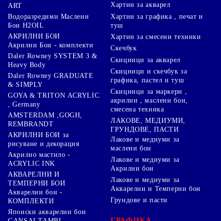
Хартии за акварел
ART
Хартии за графика , печат и
Водоразредими Маслени
туш
Бои H2OIL
АКРИЛНИ БОИ
Хартии за смесени техники
Акрилни Бои - комплекти
Скечбук
Daler Rowney SYSTEM 3 &
Скицници за акварел
Heavy Body
Скицници и скечбук за
Daler Rowney GRADUATE
графика, пастел и туш
& SIMPLY
Скицници за маркери ,
GOYA & TRITON АCRYLIC
акрилни , маслени бои,
, Germany
смесена техника
AMSTERDAM ,GOGH,
ЛАКОВЕ, МЕДИУМИ,
REMBRANDT
ГРУНДОВЕ, ПАСТИ
АКРИЛНИ БОИ за
Лакове и медиуми за
рисуване и декорация
маслени бои
Акрилно мастило -
Лакове и медиуми за
ACRYLIC INK
Акрилни бои
АКВАРЕЛНИ И
Лакове и медиуми за
ТЕМПЕРНИ БОИ
Акварелни и Темперни бои
Акварелни бои -
Грундове и пасти
КОМПЛЕКТИ
Японски акварелни бои
ГРАФИКА,
GANSAI TAMBI