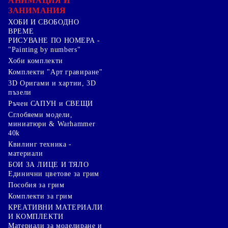
АНИМАЦИЯ И
ЗАНИМАНИЯ
ХОБИ И СВОБОДНО
ВРЕМЕ
РИСУВАНЕ ПО НОМЕРА -
"Painting by numbers"
Хоби комплекти
Комплекти "Арт гравиране"
3D Оригами и хартии, 3D
пъзели
Ръчен САПУН и СВЕЩИ
Сглобяеми модели,
миниатюри & Warhammer
40k
Квилинг техника -
материали
БОИ ЗА ЛИЦЕ И ТЯЛО
Единични цветове за грим
Пособия за грим
Комплекти за грим
КРЕАТИВНИ МАТЕРИАЛИ
И КОМПЛЕКТИ
Mатериали за моделиране и