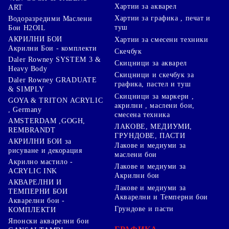
Хартии за акварел
ART
Хартии за графика , печат и
Водоразредими Маслени
туш
Бои H2OIL
АКРИЛНИ БОИ
Хартии за смесени техники
Акрилни Бои - комплекти
Скечбук
Daler Rowney SYSTEM 3 &
Скицници за акварел
Heavy Body
Скицници и скечбук за
Daler Rowney GRADUATE
графика, пастел и туш
& SIMPLY
Скицници за маркери ,
GOYA & TRITON АCRYLIC
акрилни , маслени бои,
, Germany
смесена техника
AMSTERDAM ,GOGH,
ЛАКОВЕ, МЕДИУМИ,
REMBRANDT
ГРУНДОВЕ, ПАСТИ
АКРИЛНИ БОИ за
Лакове и медиуми за
рисуване и декорация
маслени бои
Акрилно мастило -
Лакове и медиуми за
ACRYLIC INK
Акрилни бои
АКВАРЕЛНИ И
Лакове и медиуми за
ТЕМПЕРНИ БОИ
Акварелни и Темперни бои
Акварелни бои -
Грундове и пасти
КОМПЛЕКТИ
Японски акварелни бои