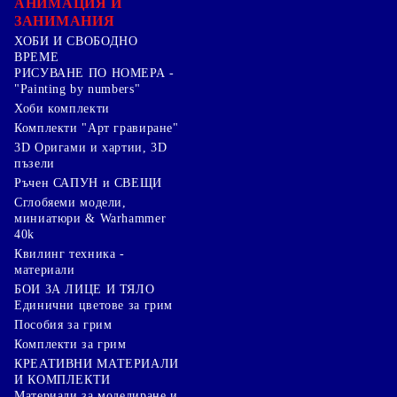
АНИМАЦИЯ И
ЗАНИМАНИЯ
ХОБИ И СВОБОДНО
ВРЕМЕ
РИСУВАНЕ ПО НОМЕРА -
"Painting by numbers"
Хоби комплекти
Комплекти "Арт гравиране"
3D Оригами и хартии, 3D
пъзели
Ръчен САПУН и СВЕЩИ
Сглобяеми модели,
миниатюри & Warhammer
40k
Квилинг техника -
материали
БОИ ЗА ЛИЦЕ И ТЯЛО
Единични цветове за грим
Пособия за грим
Комплекти за грим
КРЕАТИВНИ МАТЕРИАЛИ
И КОМПЛЕКТИ
Mатериали за моделиране и