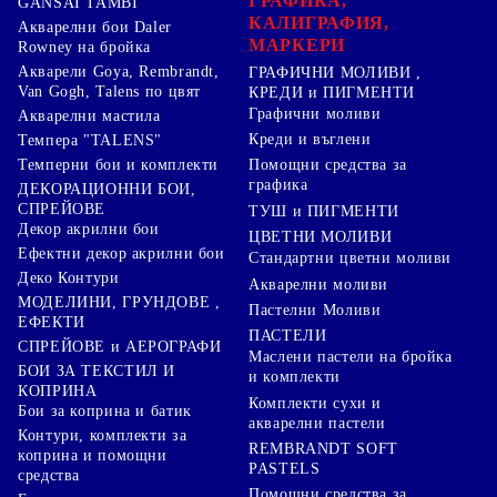
ГРАФИКА,
GANSAI TAMBI
КАЛИГРАФИЯ,
Акварелни бои Daler
МАРКЕРИ
Rowney на бройка
Акварели Goya, Rembrandt,
ГРАФИЧНИ МОЛИВИ ,
Van Gogh, Talens по цвят
КРЕДИ и ПИГМЕНТИ
Графични моливи
Акварелни мастила
Креди и въглени
Темпера "TALENS"
Темперни бои и комплекти
Помощни средства за
графика
ДЕКОРАЦИОННИ БОИ,
СПРЕЙОВЕ
ТУШ и ПИГМЕНТИ
Декор акрилни бои
ЦВЕТНИ МОЛИВИ
Ефектни декор акрилни бои
Стандартни цветни моливи
Деко Контури
Акварелни моливи
МОДЕЛИНИ, ГРУНДОВЕ ,
Пастелни Моливи
ЕФЕКТИ
ПАСТЕЛИ
СПРЕЙОВЕ и АЕРОГРАФИ
Маслени пастели на бройка
БОИ ЗА ТЕКСТИЛ И
и комплекти
КОПРИНА
Комплекти сухи и
Бои за коприна и батик
акварелни пастели
Контури, комплекти за
REMBRANDT SOFT
коприна и помощни
PASTELS
средства
Помощни средства за