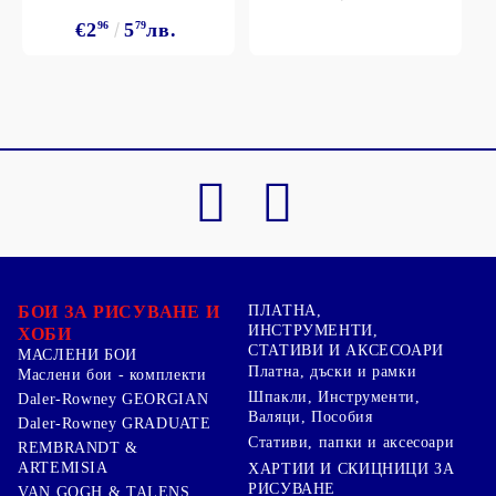
€2
96
5
79
лв.
БОИ ЗА РИСУВАНЕ И
ПЛАТНА,
ИНСТРУМЕНТИ,
ХОБИ
СТАТИВИ И АКСЕСОАРИ
МАСЛЕНИ БОИ
Платна, дъски и рамки
Маслени бои - комплекти
Шпакли, Инструменти,
Daler-Rowney GEORGIAN
Валяци, Пособия
Daler-Rowney GRADUATE
Стативи, папки и аксесоари
REMBRANDT &
ARTEMISIA
ХАРТИИ И СКИЦНИЦИ ЗА
РИСУВАНЕ
VAN GOGH & TALENS