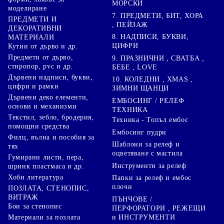
МОРСКИ
моделиране
7. ПРЕДМЕТИ, БИТ, ХОРА
ПРЕДМЕТИ И
, ПЕЙЗАЖ
ДЕКОРАТИВНИ
8. НАДПИСИ, БУКВИ,
МАТЕРИАЛИ
ЦИФРИ
Кутии от дърво и др.
Предмети от дърво,
9. ПРАЗНИЧНИ , СВАТБА ,
стиропор, pvc и др.
БЕБЕ , LOVE
Дървени надписи, букви,
10. КОЛЕДНИ , XMAS ,
цифри и рамки
ЗИМНИ ЩАНЦИ
Дървени деко елементи,
ЕМБОСИНГ / РЕЛЕФ
основи и механизми
ТЕХНИКА
Текстил, зебло, бродерия,
Техника - Топъл ембос
помощни средства
Ембосинг пудри
Филц, вълна и пособия за
Шаблони за релеф и
тях
оцветяване с мастила
Гумирани листи, пера,
Инструменти за релеф
шринк пластмаса и др.
Хоби литература
Папки за релеф и ембос
плочи
ПОЗЛАТА, СТЕНОПИС,
ВИТРАЖ
ПЪНЧОВЕ /
Бои за стенопис
ПЕРФОРАТОРИ , РЕЖЕЩИ
Материали за позлата
и ИНСТРУМЕНТИ