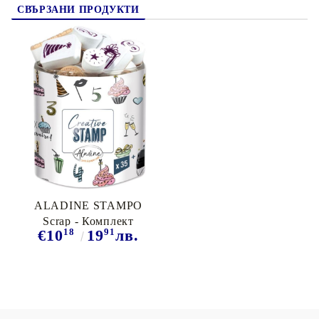
СВЪРЗАНИ ПРОДУКТИ
ALADINE STAMPO
Scrap - Комплект
18
91
€10
19
лв.
гумени печати
BIRTHDAY 2 03745