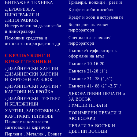
Тримери, ножици , резачи
ВИТРАЖНА ТЕХНИКА
ДЪРВОРЕЗБА,
Крафт и хоби пособия
ПИРОГРАФИЯ И
Крафт и хоби инструменти
ЛИНОГРАВЮРА
Бордюрни пънчове/
Инструменти за дърворезба
перфоратори
и линогравюра
Специални пънчове/
Помощни средства и
перфоратори
основи за пирография и др.
Пънчове/перфоратори за
СКРАПБУКИНГ И
оформяне на ъгъл
КРАФТ ТЕХНИКИ
Пънчове 10-16-20
ДИЗАЙНЕРСКИ ХАРТИИ
Пънчове 21-28 (1")
ДИЗАЙНЕРСКИ ХАРТИИ
Пънчове 31- 38 (1,5")
И КАРТОНИ НА БЛОК
Пънчове 41- 88 /2" -3.5" /
ДИЗАЙНЕРСКИ ХАРТИИ /
КАРТОНИ НА БРОЙКА
ДЕКОРАТИВНИ ПЕЧАТИ и
ДИЗАЙНЕРСКИ ТЕФТЕРИ
ЗА ВОСЪК
И БЕЛЕЖНИЦИ
ГУМЕНИ ПЕЧАТИ
ХАРТИИ, ЗАГОТОВКИ ЗА
ПОЛИМЕРНИ ПЕЧАТИ И
КАРТИЧКИ, ПЛИКОВЕ
АКСЕСОАРИ
Пликове и комплекти
ПЕЧАТИ ЗА ВОСЪК И
заготовки за картички
ЦВЕТНИ ВОСЪЦИ
Перлени , Металик , Брокат