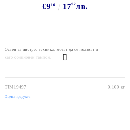
€9
17
92
лв.
16
Освен за дистрес техника, могат да се ползват и
като обикновен тампон.
TIM19497
0.100
кг
Оцени продукта