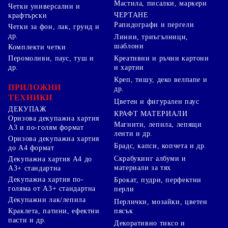
Мастила, писалки, маркери
Четки универсални и
ЧЕРТАНЕ
крафтърски
Рапидографи и пергели
Четки за фон, лак, грунд и
др.
Линии, триъгълници,
шаблони
Комплекти четки
Перомоливи, паус, туш и
Креативни и ръчни картони
др.
и хартии
Креп, тишу, деко велпапе и
ПРИЛОЖНИ
др.
ТЕХНИКИ
Цветен и фигурален паус
ДЕКУПАЖ
КРАФТ МАТЕРИАЛИ
Оризова декупажна хартия
Магнити, лепила, лепящи
А3 и по-голям формат
ленти и др.
Оризова декупажна хартия
Брадс, капси, копчета и др.
до А4 формат
Скрабукинг албуми и
Декупажна хартия А4 до
материали за тях
А3+ стандартна
Декупажна хартия по-
Брокат, пудри, перфектни
голяма от А3+ стандартна
перли
Декупажни лак/лепила
Перлички, мозайки, цветен
Краклета, патини, ефектни
пясък
пасти и др.
Декоративно тиксо и