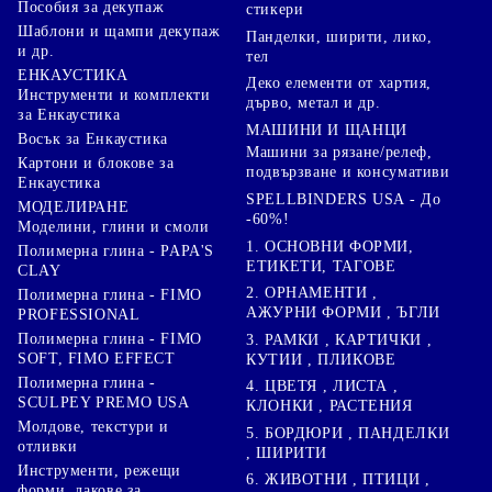
Пособия за декупаж
стикери
Шаблони и щампи декупаж
Панделки, ширити, лико,
и др.
тел
ЕНКАУСТИКА
Деко елементи от хартия,
Инструменти и комплекти
дърво, метал и др.
за Енкаустика
МАШИНИ И ЩАНЦИ
Восък за Енкаустика
Машини за рязане/релеф,
Картони и блокове за
подвързване и консумативи
Енкаустика
SPELLBINDERS USA - До
МОДЕЛИРАНЕ
-60%!
Моделини, глини и смоли
1. ОСНОВНИ ФОРМИ,
Полимерна глина - PAPA'S
ЕТИКЕТИ, ТАГОВЕ
CLAY
2. ОРНАМЕНТИ ,
Полимерна глина - FIMO
АЖУРНИ ФОРМИ , ЪГЛИ
PROFESSIONAL
Полимерна глина - FIMO
3. РАМКИ , КАРТИЧКИ ,
SOFT, FIMO EFFECT
КУТИИ , ПЛИКОВЕ
Полимерна глина -
4. ЦВЕТЯ , ЛИСТА ,
SCULPEY PREMO USA
КЛОНКИ , РАСТЕНИЯ
Молдове, текстури и
5. БОРДЮРИ , ПАНДЕЛКИ
отливки
, ШИРИТИ
Инструменти, режещи
6. ЖИВОТНИ , ПТИЦИ ,
форми, лакове за