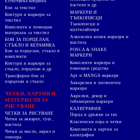
Естествена коприна
пастели и др.
Бои за текстил
МАРКЕРИ И
Контури и маркери за
ТЪНКОПИСЦИ
текстил
Тънкописци и
Комплекти и помощни
мултилайнери
материали за текстил
Алкохолни копик маркери и
БОИ ЗА ПОРЦЕЛАН,
мастила
СТЪКЛО И КЕРАМИКА
POSCA & SHAKE
Бои за порцелан, стъкло и
МАРКЕРИ
комплекти
Комплекти маркери и
Контури и маркери за
помощни средства
стъкло, порцелан и др.
Арт и MANGA маркери
Трансферни бои за
порцелан и стъкло
Акварелни и пигментни
маркери
ЧЕТКИ, ХАРТИИ И
Акрилни, декор и
МАТЕРИАЛИ ЗА
тебеширени маркери
РИСУВАНЕ
КАЛИГРАФИЯ
ЧЕТКИ ЗА РИСУВАНЕ
Перца и дръжки за тях
Четки за акварел, туш ,
Класически пера и четки
мастила
Комплекти и хартии за
Четки за масло, акрил и
калиграфия
темпера