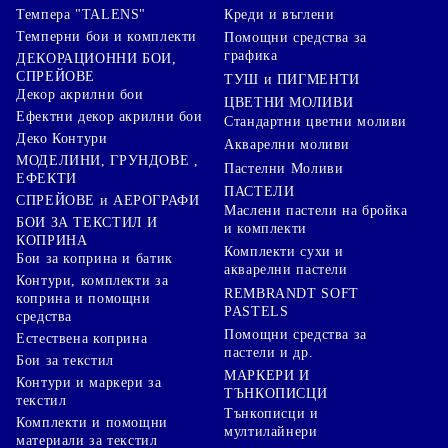
Креди и въглени
Темпера "TALENS"
Темперни бои и комплекти
Помощни средства за
графика
ДЕКОРАЦИОННИ БОИ,
СПРЕЙОВЕ
ТУШ и ПИГМЕНТИ
Декор акрилни бои
ЦВЕТНИ МОЛИВИ
Ефектни декор акрилни бои
Стандартни цветни моливи
Деко Контури
Акварелни моливи
МОДЕЛИНИ, ГРУНДОВЕ ,
Пастелни Моливи
ЕФЕКТИ
ПАСТЕЛИ
СПРЕЙОВЕ и АЕРОГРАФИ
Маслени пастели на бройка
БОИ ЗА ТЕКСТИЛ И
и комплекти
КОПРИНА
Комплекти сухи и
Бои за коприна и батик
акварелни пастели
Контури, комплекти за
REMBRANDT SOFT
коприна и помощни
PASTELS
средства
Помощни средства за
Естествена коприна
пастели и др.
Бои за текстил
МАРКЕРИ И
Контури и маркери за
ТЪНКОПИСЦИ
текстил
Тънкописци и
Комплекти и помощни
мултилайнери
материали за текстил