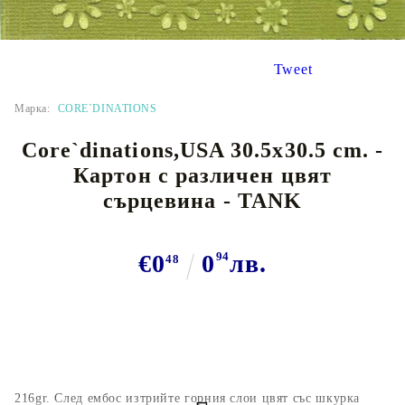
Tweet
Марка:
CORE`DINATIONS
Core`dinations,USA 30.5x30.5 cm. -
Картон с различен цвят
сърцевина - TANK
€0
0
94
лв.
48
216gr. След ембос изтрийте горния слои цвят със шкурка