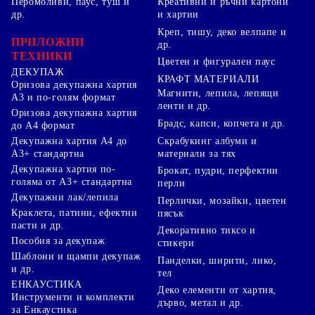
Перомоливи, паус, туш и
Креативни и ръчни картони
др.
и хартии
Креп, тишу, деко велпапе и
ПРИЛОЖНИ
др.
ТЕХНИКИ
Цветен и фигурален паус
ДЕКУПАЖ
КРАФТ МАТЕРИАЛИ
Оризова декупажна хартия
Магнити, лепила, лепящи
А3 и по-голям формат
ленти и др.
Оризова декупажна хартия
Брадс, капси, копчета и др.
до А4 формат
Скрабукинг албуми и
Декупажна хартия А4 до
материали за тях
А3+ стандартна
Декупажна хартия по-
Брокат, пудри, перфектни
голяма от А3+ стандартна
перли
Декупажни лак/лепила
Перлички, мозайки, цветен
Краклета, патини, ефектни
пясък
пасти и др.
Декоративно тиксо и
Пособия за декупаж
стикери
Шаблони и щампи декупаж
Панделки, ширити, лико,
и др.
тел
ЕНКАУСТИКА
Деко елементи от хартия,
Инструменти и комплекти
дърво, метал и др.
за Енкаустика