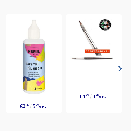
€1
79
3
50
лв.
€2
96
5
79
лв.