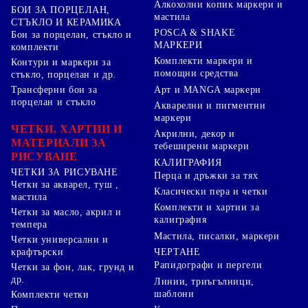
Алкохолни копик маркери и
БОИ ЗА ПОРЦЕЛАН,
мастила
СТЪКЛО И КЕРАМИКА
POSCA & SHAKE
Бои за порцелан, стъкло и
МАРКЕРИ
комплекти
Комплекти маркери и
Контури и маркери за
помощни средства
стъкло, порцелан и др.
Арт и MANGA маркери
Трансферни бои за
порцелан и стъкло
Акварелни и пигментни
маркери
ЧЕТКИ, ХАРТИИ И
Акрилни, декор и
МАТЕРИАЛИ ЗА
тебеширени маркери
РИСУВАНЕ
КАЛИГРАФИЯ
ЧЕТКИ ЗА РИСУВАНЕ
Перца и дръжки за тях
Четки за акварел, туш ,
Класически пера и четки
мастила
Комплекти и хартии за
Четки за масло, акрил и
калиграфия
темпера
Мастила, писалки, маркери
Четки универсални и
ЧЕРТАНЕ
крафтърски
Рапидографи и пергели
Четки за фон, лак, грунд и
др.
Линии, триъгълници,
шаблони
Комплекти четки