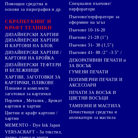
Специални пънчове/
Помощни средства и
перфоратори
основи за пирография и др.
Пънчове/перфоратори за
СКРАПБУКИНГ И
оформяне на ъгъл
КРАФТ ТЕХНИКИ
Пънчове 10-16-20
ДИЗАЙНЕРСКИ ХАРТИИ
Пънчове 21-28 (1")
ДИЗАЙНЕРСКИ ХАРТИИ
Пънчове 31- 38 (1,5")
И КАРТОНИ НА БЛОК
Пънчове 41- 88 /2" -3.5" /
ДИЗАЙНЕРСКИ ХАРТИИ /
КАРТОНИ НА БРОЙКА
ДЕКОРАТИВНИ ПЕЧАТИ и
ДИЗАЙНЕРСКИ ТЕФТЕРИ
ЗА ВОСЪК
И БЕЛЕЖНИЦИ
ГУМЕНИ ПЕЧАТИ
ХАРТИИ, ЗАГОТОВКИ ЗА
ПОЛИМЕРНИ ПЕЧАТИ И
КАРТИЧКИ, ПЛИКОВЕ
АКСЕСОАРИ
Пликове и комплекти
ПЕЧАТИ ЗА ВОСЪК И
заготовки за картички
ЦВЕТНИ ВОСЪЦИ
Перлени , Металик , Брокат
ТАМПОНИ И МАСТИЛА
картони и хартии
Почистващи средства и
Цветни и крафт картони /
апликатори за мастила
хартии
MEMENTO - Dye Ink Japan
VERSACRAFT - За текстил,
дърво, глина и други