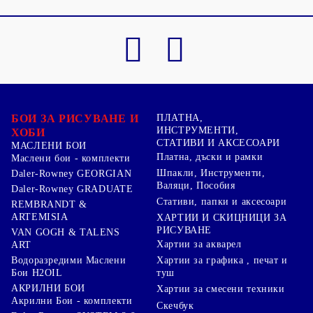
БОИ ЗА РИСУВАНЕ И
ПЛАТНА,
ИНСТРУМЕНТИ,
ХОБИ
СТАТИВИ И АКСЕСОАРИ
МАСЛЕНИ БОИ
Платна, дъски и рамки
Маслени бои - комплекти
Шпакли, Инструменти,
Daler-Rowney GEORGIAN
Валяци, Пособия
Daler-Rowney GRADUATE
Стативи, папки и аксесоари
REMBRANDT &
ARTEMISIA
ХАРТИИ И СКИЦНИЦИ ЗА
РИСУВАНЕ
VAN GOGH & TALENS
Хартии за акварел
ART
Хартии за графика , печат и
Водоразредими Маслени
туш
Бои H2OIL
АКРИЛНИ БОИ
Хартии за смесени техники
Акрилни Бои - комплекти
Скечбук