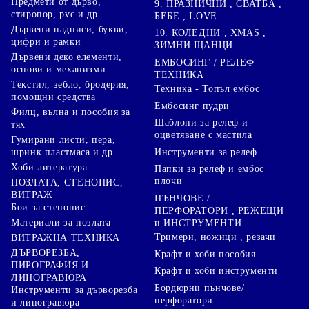
Предмети от дърво,
9. ПРАЗНИЧНИ , СВАТБА ,
стиропор, pvc и др.
БЕБЕ , LOVE
Дървени надписи, букви,
10. КОЛЕДНИ , XMAS ,
цифри и рамки
ЗИМНИ ЩАНЦИ
Дървени деко елементи,
ЕМБОСИНГ / РЕЛЕФ
основи и механизми
ТЕХНИКА
Текстил, зебло, бродерия,
Техника - Топъл ембос
помощни средства
Ембосинг пудри
Филц, вълна и пособия за
Шаблони за релеф и
тях
оцветяване с мастила
Гумирани листи, пера,
Инструменти за релеф
шринк пластмаса и др.
Хоби литература
Папки за релеф и ембос
плочи
ПОЗЛАТА, СТЕНОПИС,
ВИТРАЖ
ПЪНЧОВЕ /
Бои за стенопис
ПЕРФОРАТОРИ , РЕЖЕЩИ
Материали за позлата
и ИНСТРУМЕНТИ
Тримери, ножици , резачи
ВИТРАЖНА ТЕХНИКА
ДЪРВОРЕЗБА,
Крафт и хоби пособия
ПИРОГРАФИЯ И
Крафт и хоби инструменти
ЛИНОГРАВЮРА
Бордюрни пънчове/
Инструменти за дърворезба
перфоратори
и линогравюра