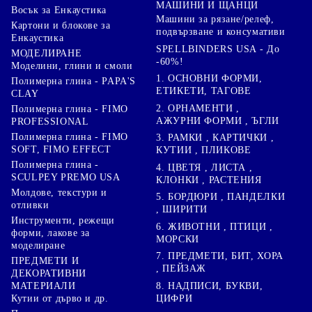
МАШИНИ И ЩАНЦИ
Восък за Енкаустика
Машини за рязане/релеф,
Картони и блокове за
подвързване и консумативи
Енкаустика
SPELLBINDERS USA - До
МОДЕЛИРАНЕ
-60%!
Моделини, глини и смоли
1. ОСНОВНИ ФОРМИ,
Полимерна глина - PAPA'S
ЕТИКЕТИ, ТАГОВЕ
CLAY
2. ОРНАМЕНТИ ,
Полимерна глина - FIMO
АЖУРНИ ФОРМИ , ЪГЛИ
PROFESSIONAL
Полимерна глина - FIMO
3. РАМКИ , КАРТИЧКИ ,
SOFT, FIMO EFFECT
КУТИИ , ПЛИКОВЕ
Полимерна глина -
4. ЦВЕТЯ , ЛИСТА ,
SCULPEY PREMO USA
КЛОНКИ , РАСТЕНИЯ
Молдове, текстури и
5. БОРДЮРИ , ПАНДЕЛКИ
отливки
, ШИРИТИ
Инструменти, режещи
6. ЖИВОТНИ , ПТИЦИ ,
форми, лакове за
МОРСКИ
моделиране
7. ПРЕДМЕТИ, БИТ, ХОРА
ПРЕДМЕТИ И
, ПЕЙЗАЖ
ДЕКОРАТИВНИ
8. НАДПИСИ, БУКВИ,
МАТЕРИАЛИ
ЦИФРИ
Кутии от дърво и др.