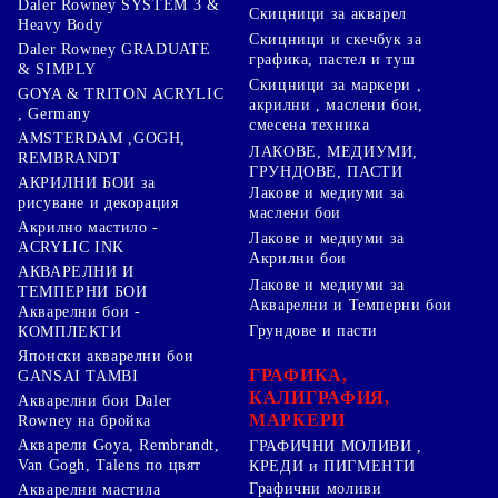
Daler Rowney SYSTEM 3 &
Скицници за акварел
Heavy Body
Скицници и скечбук за
Daler Rowney GRADUATE
графика, пастел и туш
& SIMPLY
Скицници за маркери ,
GOYA & TRITON АCRYLIC
акрилни , маслени бои,
, Germany
смесена техника
AMSTERDAM ,GOGH,
ЛАКОВЕ, МЕДИУМИ,
REMBRANDT
ГРУНДОВЕ, ПАСТИ
АКРИЛНИ БОИ за
Лакове и медиуми за
рисуване и декорация
маслени бои
Акрилно мастило -
Лакове и медиуми за
ACRYLIC INK
Акрилни бои
АКВАРЕЛНИ И
Лакове и медиуми за
ТЕМПЕРНИ БОИ
Акварелни и Темперни бои
Акварелни бои -
Грундове и пасти
КОМПЛЕКТИ
Японски акварелни бои
ГРАФИКА,
GANSAI TAMBI
КАЛИГРАФИЯ,
Акварелни бои Daler
МАРКЕРИ
Rowney на бройка
Акварели Goya, Rembrandt,
ГРАФИЧНИ МОЛИВИ ,
Van Gogh, Talens по цвят
КРЕДИ и ПИГМЕНТИ
Графични моливи
Акварелни мастила