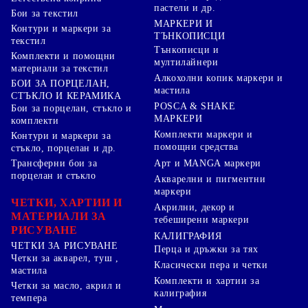
пастели и др.
Бои за текстил
МАРКЕРИ И
Контури и маркери за
ТЪНКОПИСЦИ
текстил
Тънкописци и
Комплекти и помощни
мултилайнери
материали за текстил
Алкохолни копик маркери и
БОИ ЗА ПОРЦЕЛАН,
мастила
СТЪКЛО И КЕРАМИКА
POSCA & SHAKE
Бои за порцелан, стъкло и
МАРКЕРИ
комплекти
Комплекти маркери и
Контури и маркери за
помощни средства
стъкло, порцелан и др.
Арт и MANGA маркери
Трансферни бои за
порцелан и стъкло
Акварелни и пигментни
маркери
ЧЕТКИ, ХАРТИИ И
Акрилни, декор и
МАТЕРИАЛИ ЗА
тебеширени маркери
РИСУВАНЕ
КАЛИГРАФИЯ
ЧЕТКИ ЗА РИСУВАНЕ
Перца и дръжки за тях
Четки за акварел, туш ,
Класически пера и четки
мастила
Комплекти и хартии за
Четки за масло, акрил и
калиграфия
темпера