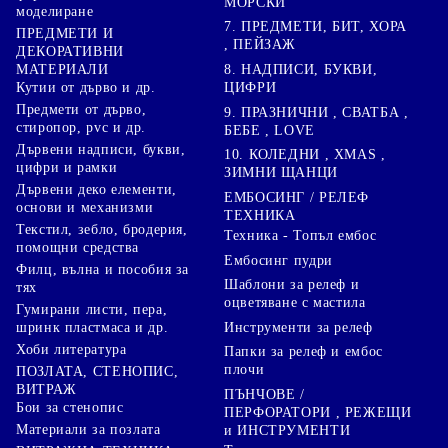
МОРСКИ
моделиране
7. ПРЕДМЕТИ, БИТ, ХОРА
ПРЕДМЕТИ И
, ПЕЙЗАЖ
ДЕКОРАТИВНИ
8. НАДПИСИ, БУКВИ,
МАТЕРИАЛИ
ЦИФРИ
Кутии от дърво и др.
Предмети от дърво,
9. ПРАЗНИЧНИ , СВАТБА ,
стиропор, pvc и др.
БЕБЕ , LOVE
Дървени надписи, букви,
10. КОЛЕДНИ , XMAS ,
цифри и рамки
ЗИМНИ ЩАНЦИ
Дървени деко елементи,
ЕМБОСИНГ / РЕЛЕФ
основи и механизми
ТЕХНИКА
Текстил, зебло, бродерия,
Техника - Топъл ембос
помощни средства
Ембосинг пудри
Филц, вълна и пособия за
Шаблони за релеф и
тях
оцветяване с мастила
Гумирани листи, пера,
Инструменти за релеф
шринк пластмаса и др.
Хоби литература
Папки за релеф и ембос
плочи
ПОЗЛАТА, СТЕНОПИС,
ВИТРАЖ
ПЪНЧОВЕ /
Бои за стенопис
ПЕРФОРАТОРИ , РЕЖЕЩИ
Материали за позлата
и ИНСТРУМЕНТИ