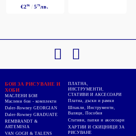
€2
96
5
79
лв.
БОИ ЗА РИСУВАНЕ И
ПЛАТНА,
ИНСТРУМЕНТИ,
ХОБИ
СТАТИВИ И АКСЕСОАРИ
МАСЛЕНИ БОИ
Платна, дъски и рамки
Маслени бои - комплекти
Шпакли, Инструменти,
Daler-Rowney GEORGIAN
Валяци, Пособия
Daler-Rowney GRADUATE
Стативи, папки и аксесоари
REMBRANDT &
ARTEMISIA
ХАРТИИ И СКИЦНИЦИ ЗА
РИСУВАНЕ
VAN GOGH & TALENS