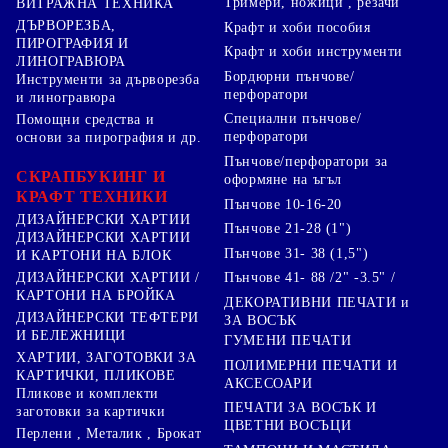
Тримери, ножици , резачи
ВИТРАЖНА ТЕХНИКА
ДЪРВОРЕЗБА,
Крафт и хоби пособия
ПИРОГРАФИЯ И
Крафт и хоби инструменти
ЛИНОГРАВЮРА
Бордюрни пънчове/
Инструменти за дърворезба
перфоратори
и линогравюра
Специални пънчове/
Помощни средства и
перфоратори
основи за пирография и др.
Пънчове/перфоратори за
СКРАПБУКИНГ И
оформяне на ъгъл
КРАФТ ТЕХНИКИ
Пънчове 10-16-20
ДИЗАЙНЕРСКИ ХАРТИИ
Пънчове 21-28 (1")
ДИЗАЙНЕРСКИ ХАРТИИ
Пънчове 31- 38 (1,5")
И КАРТОНИ НА БЛОК
Пънчове 41- 88 /2" -3.5" /
ДИЗАЙНЕРСКИ ХАРТИИ /
КАРТОНИ НА БРОЙКА
ДЕКОРАТИВНИ ПЕЧАТИ и
ДИЗАЙНЕРСКИ ТЕФТЕРИ
ЗА ВОСЪК
И БЕЛЕЖНИЦИ
ГУМЕНИ ПЕЧАТИ
ХАРТИИ, ЗАГОТОВКИ ЗА
ПОЛИМЕРНИ ПЕЧАТИ И
КАРТИЧКИ, ПЛИКОВЕ
АКСЕСОАРИ
Пликове и комплекти
ПЕЧАТИ ЗА ВОСЪК И
заготовки за картички
ЦВЕТНИ ВОСЪЦИ
Перлени , Металик , Брокат