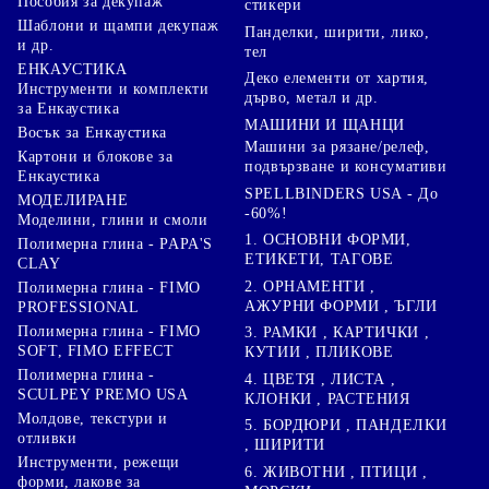
Пособия за декупаж
стикери
Шаблони и щампи декупаж
Панделки, ширити, лико,
и др.
тел
ЕНКАУСТИКА
Деко елементи от хартия,
Инструменти и комплекти
дърво, метал и др.
за Енкаустика
МАШИНИ И ЩАНЦИ
Восък за Енкаустика
Машини за рязане/релеф,
Картони и блокове за
подвързване и консумативи
Енкаустика
SPELLBINDERS USA - До
МОДЕЛИРАНЕ
-60%!
Моделини, глини и смоли
1. ОСНОВНИ ФОРМИ,
Полимерна глина - PAPA'S
ЕТИКЕТИ, ТАГОВЕ
CLAY
2. ОРНАМЕНТИ ,
Полимерна глина - FIMO
АЖУРНИ ФОРМИ , ЪГЛИ
PROFESSIONAL
Полимерна глина - FIMO
3. РАМКИ , КАРТИЧКИ ,
SOFT, FIMO EFFECT
КУТИИ , ПЛИКОВЕ
Полимерна глина -
4. ЦВЕТЯ , ЛИСТА ,
SCULPEY PREMO USA
КЛОНКИ , РАСТЕНИЯ
Молдове, текстури и
5. БОРДЮРИ , ПАНДЕЛКИ
отливки
, ШИРИТИ
Инструменти, режещи
6. ЖИВОТНИ , ПТИЦИ ,
форми, лакове за