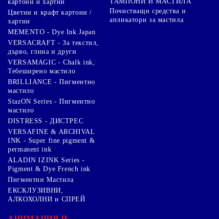
ТАМПОНИ И МАСТИЛА
картони и хартии
Почистващи средства и
Цветни и крафт картони /
апликатори за мастила
хартии
MEMENTO - Dye Ink Japan
VERSACRAFT - За текстил,
дърво, глина и други
VERSAMAGIC - Chalk ink,
Тебеширено мастило
BRILLIANCE - Пигментно
мастило
StazON Series - Пигментно
мастило
DISTRESS - ДИСТРЕС
VERSAFINE & ARCHIVAL
INK - Super fine pigment &
permanent ink
ALADIN IZINK Series -
Pigment & Dye French ink
Пигментни Мастила
ЕКСКЛУЗИВНИ,
АЛКОХОЛНИ и СПРЕЙ
АНИМАЦИЯ И