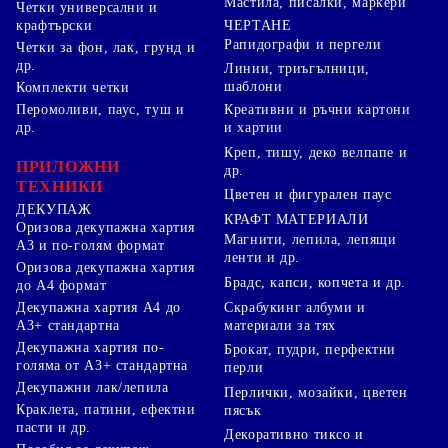
Мастила, писалки, маркери
Четки универсални и
ЧЕРТАНЕ
крафтърски
Рапидографи и пергели
Четки за фон, лак, грунд и
др.
Линии, триъгълници,
шаблони
Комплекти четки
Перомоливи, паус, туш и
Креативни и ръчни картони
др.
и хартии
Креп, тишу, деко велпапе и
ПРИЛОЖНИ
др.
ТЕХНИКИ
Цветен и фигурален паус
ДЕКУПАЖ
КРАФТ МАТЕРИАЛИ
Оризова декупажна хартия
Магнити, лепила, лепящи
А3 и по-голям формат
ленти и др.
Оризова декупажна хартия
Брадс, капси, копчета и др.
до А4 формат
Скрабукинг албуми и
Декупажна хартия А4 до
материали за тях
А3+ стандартна
Декупажна хартия по-
Брокат, пудри, перфектни
голяма от А3+ стандартна
перли
Декупажни лак/лепила
Перлички, мозайки, цветен
Краклета, патини, ефектни
пясък
пасти и др.
Декоративно тиксо и