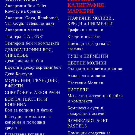
КАЛИГРАФИЯ,
Акварелни бои Daler
МАРКЕРИ
Rowney на бройка
Акварели Goya, Rembrandt,
ГРАФИЧНИ МОЛИВИ ,
Van Gogh, Talens по цвят
КРЕДИ и ПИГМЕНТИ
Графични моливи
Акварелни мастила
Креди и въглени
Темпера "TALENS"
Темперни бои и комплекти
Помощни средства за
графика
ДЕКОРАЦИОННИ БОИ,
СПРЕЙОВЕ
ТУШ и ПИГМЕНТИ
Декор акрилни бои
ЦВЕТНИ МОЛИВИ
Ефектни декор акрилни бои
Стандартни цветни моливи
Деко Контури
Акварелни моливи
МОДЕЛИНИ, ГРУНДОВЕ ,
Пастелни Моливи
ЕФЕКТИ
ПАСТЕЛИ
СПРЕЙОВЕ и АЕРОГРАФИ
Маслени пастели на бройка
БОИ ЗА ТЕКСТИЛ И
и комплекти
КОПРИНА
Комплекти сухи и
Бои за коприна и батик
акварелни пастели
Контури, комплекти за
REMBRANDT SOFT
коприна и помощни
PASTELS
средства
Помощни средства за
Естествена коприна