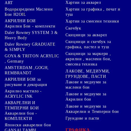
Хартии за акварел
ART
Хартии за графика , печат и
Водоразредими Маслени
туш
Бои H2OIL
АКРИЛНИ БОИ
Хартии за смесени техники
Акрилни Бои - комплекти
Скечбук
Daler Rowney SYSTEM 3 &
Скицници за акварел
Heavy Body
Скицници и скечбук за
Daler Rowney GRADUATE
графика, пастел и туш
& SIMPLY
Скицници за маркери ,
GOYA & TRITON АCRYLIC
акрилни , маслени бои,
, Germany
смесена техника
AMSTERDAM ,GOGH,
ЛАКОВЕ, МЕДИУМИ,
REMBRANDT
ГРУНДОВЕ, ПАСТИ
АКРИЛНИ БОИ за
Лакове и медиуми за
рисуване и декорация
маслени бои
Акрилно мастило -
Лакове и медиуми за
ACRYLIC INK
Акрилни бои
АКВАРЕЛНИ И
Лакове и медиуми за
ТЕМПЕРНИ БОИ
Акварелни и Темперни бои
Акварелни бои -
Грундове и пасти
КОМПЛЕКТИ
Японски акварелни бои
ГРАФИКА,
GANSAI TAMBI