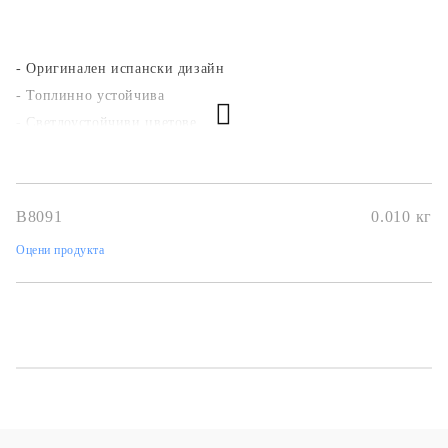
- Оригинален испански дизайн
- Топлинно устойчива
- Светлоустойчиви цветове
- За всякакви повърхности
- Безкиселинна, фина с ефект на "тишу"
Използвай лак-лепилата на KREUL!
B8091
0.010
кг
Оцени продукта