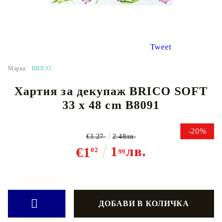
Tweet
Марка:
BRICO
Хартия за декупаж BRICO SOFT
33 x 48 cm B8091
-20%
€1.27
2.48лв.
1
лв.
€1
02
99