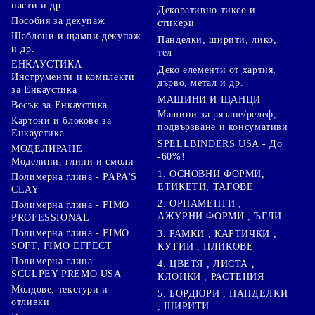
пасти и др.
Декоративно тиксо и
Пособия за декупаж
стикери
Шаблони и щампи декупаж
Панделки, ширити, лико,
и др.
тел
ЕНКАУСТИКА
Деко елементи от хартия,
Инструменти и комплекти
дърво, метал и др.
за Енкаустика
МАШИНИ И ЩАНЦИ
Восък за Енкаустика
Машини за рязане/релеф,
Картони и блокове за
подвързване и консумативи
Енкаустика
SPELLBINDERS USA - До
МОДЕЛИРАНЕ
-60%!
Моделини, глини и смоли
1. ОСНОВНИ ФОРМИ,
Полимерна глина - PAPA'S
ЕТИКЕТИ, ТАГОВЕ
CLAY
2. ОРНАМЕНТИ ,
Полимерна глина - FIMO
АЖУРНИ ФОРМИ , ЪГЛИ
PROFESSIONAL
Полимерна глина - FIMO
3. РАМКИ , КАРТИЧКИ ,
SOFT, FIMO EFFECT
КУТИИ , ПЛИКОВЕ
Полимерна глина -
4. ЦВЕТЯ , ЛИСТА ,
SCULPEY PREMO USA
КЛОНКИ , РАСТЕНИЯ
Молдове, текстури и
5. БОРДЮРИ , ПАНДЕЛКИ
отливки
, ШИРИТИ