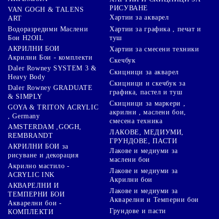
РИСУВАНЕ
VAN GOGH & TALENS
Хартии за акварел
ART
Хартии за графика , печат и
Водоразредими Маслени
туш
Бои H2OIL
АКРИЛНИ БОИ
Хартии за смесени техники
Акрилни Бои - комплекти
Скечбук
Daler Rowney SYSTEM 3 &
Скицници за акварел
Heavy Body
Скицници и скечбук за
Daler Rowney GRADUATE
графика, пастел и туш
& SIMPLY
Скицници за маркери ,
GOYA & TRITON АCRYLIC
акрилни , маслени бои,
, Germany
смесена техника
AMSTERDAM ,GOGH,
ЛАКОВЕ, МЕДИУМИ,
REMBRANDT
ГРУНДОВЕ, ПАСТИ
АКРИЛНИ БОИ за
Лакове и медиуми за
рисуване и декорация
маслени бои
Акрилно мастило -
Лакове и медиуми за
ACRYLIC INK
Акрилни бои
АКВАРЕЛНИ И
Лакове и медиуми за
ТЕМПЕРНИ БОИ
Акварелни и Темперни бои
Акварелни бои -
Грундове и пасти
КОМПЛЕКТИ