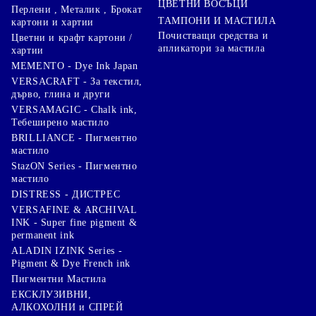
ЦВЕТНИ ВОСЪЦИ
Перлени , Металик , Брокат
ТАМПОНИ И МАСТИЛА
картони и хартии
Почистващи средства и
Цветни и крафт картони /
апликатори за мастила
хартии
MEMENTO - Dye Ink Japan
VERSACRAFT - За текстил,
дърво, глина и други
VERSAMAGIC - Chalk ink,
Тебеширено мастило
BRILLIANCE - Пигментно
мастило
StazON Series - Пигментно
мастило
DISTRESS - ДИСТРЕС
VERSAFINE & ARCHIVAL
INK - Super fine pigment &
permanent ink
ALADIN IZINK Series -
Pigment & Dye French ink
Пигментни Мастила
ЕКСКЛУЗИВНИ,
АЛКОХОЛНИ и СПРЕЙ