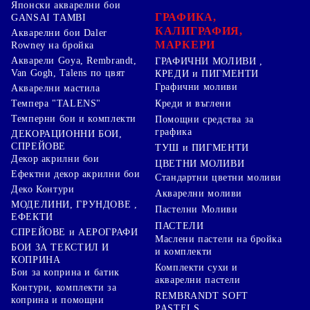
Японски акварелни бои
ГРАФИКА,
GANSAI TAMBI
КАЛИГРАФИЯ,
Акварелни бои Daler
МАРКЕРИ
Rowney на бройка
Акварели Goya, Rembrandt,
ГРАФИЧНИ МОЛИВИ ,
Van Gogh, Talens по цвят
КРЕДИ и ПИГМЕНТИ
Графични моливи
Акварелни мастила
Креди и въглени
Темпера "TALENS"
Темперни бои и комплекти
Помощни средства за
графика
ДЕКОРАЦИОННИ БОИ,
СПРЕЙОВЕ
ТУШ и ПИГМЕНТИ
Декор акрилни бои
ЦВЕТНИ МОЛИВИ
Ефектни декор акрилни бои
Стандартни цветни моливи
Деко Контури
Акварелни моливи
МОДЕЛИНИ, ГРУНДОВЕ ,
Пастелни Моливи
ЕФЕКТИ
ПАСТЕЛИ
СПРЕЙОВЕ и АЕРОГРАФИ
Маслени пастели на бройка
БОИ ЗА ТЕКСТИЛ И
и комплекти
КОПРИНА
Комплекти сухи и
Бои за коприна и батик
акварелни пастели
Контури, комплекти за
REMBRANDT SOFT
коприна и помощни
PASTELS