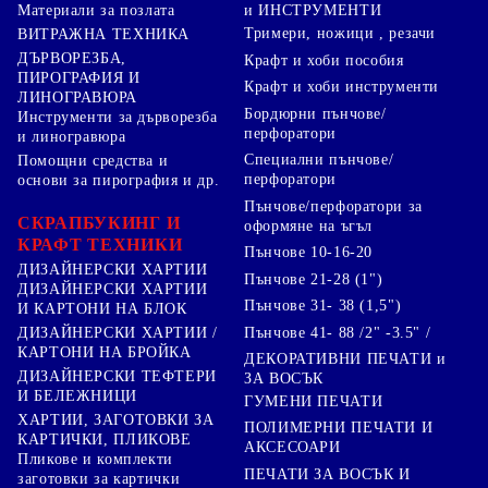
Материали за позлата
и ИНСТРУМЕНТИ
Тримери, ножици , резачи
ВИТРАЖНА ТЕХНИКА
ДЪРВОРЕЗБА,
Крафт и хоби пособия
ПИРОГРАФИЯ И
Крафт и хоби инструменти
ЛИНОГРАВЮРА
Бордюрни пънчове/
Инструменти за дърворезба
перфоратори
и линогравюра
Специални пънчове/
Помощни средства и
перфоратори
основи за пирография и др.
Пънчове/перфоратори за
СКРАПБУКИНГ И
оформяне на ъгъл
КРАФТ ТЕХНИКИ
Пънчове 10-16-20
ДИЗАЙНЕРСКИ ХАРТИИ
Пънчове 21-28 (1")
ДИЗАЙНЕРСКИ ХАРТИИ
Пънчове 31- 38 (1,5")
И КАРТОНИ НА БЛОК
Пънчове 41- 88 /2" -3.5" /
ДИЗАЙНЕРСКИ ХАРТИИ /
КАРТОНИ НА БРОЙКА
ДЕКОРАТИВНИ ПЕЧАТИ и
ДИЗАЙНЕРСКИ ТЕФТЕРИ
ЗА ВОСЪК
И БЕЛЕЖНИЦИ
ГУМЕНИ ПЕЧАТИ
ХАРТИИ, ЗАГОТОВКИ ЗА
ПОЛИМЕРНИ ПЕЧАТИ И
КАРТИЧКИ, ПЛИКОВЕ
АКСЕСОАРИ
Пликове и комплекти
ПЕЧАТИ ЗА ВОСЪК И
заготовки за картички