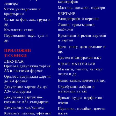
калиграфия
темпера
Мастила, писалки, маркери
Четки универсални и
ЧЕРТАНЕ
крафтърски
Рапидографи и пергели
Четки за фон, лак, грунд и
др.
Линии, триъгълници,
шаблони
Комплекти четки
Перомоливи, паус, туш и
Креативни и ръчни картони
др.
и хартии
Креп, тишу, деко велпапе и
ПРИЛОЖНИ
др.
ТЕХНИКИ
Цветен и фигурален паус
ДЕКУПАЖ
КРАФТ МАТЕРИАЛИ
Оризова декупажна хартия
Магнити, лепила, лепящи
А3 и по-голям формат
ленти и др.
Оризова декупажна хартия
Брадс, капси, копчета и др.
до А4 формат
Скрабукинг албуми и
Декупажна хартия А4 до
материали за тях
А3+ стандартна
Декупажна хартия по-
Брокат, пудри, перфектни
голяма от А3+ стандартна
перли
Декупажни лак/лепила
Перлички, мозайки, цветен
Краклета, патини, ефектни
пясък