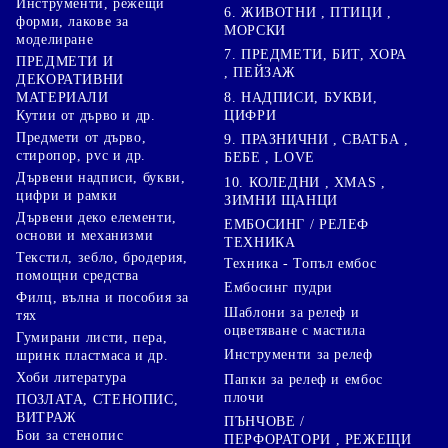
Инструменти, режещи
6. ЖИВОТНИ , ПТИЦИ ,
форми, лакове за
МОРСКИ
моделиране
7. ПРЕДМЕТИ, БИТ, ХОРА
ПРЕДМЕТИ И
, ПЕЙЗАЖ
ДЕКОРАТИВНИ
8. НАДПИСИ, БУКВИ,
МАТЕРИАЛИ
ЦИФРИ
Кутии от дърво и др.
Предмети от дърво,
9. ПРАЗНИЧНИ , СВАТБА ,
стиропор, pvc и др.
БЕБЕ , LOVE
Дървени надписи, букви,
10. КОЛЕДНИ , XMAS ,
цифри и рамки
ЗИМНИ ЩАНЦИ
Дървени деко елементи,
ЕМБОСИНГ / РЕЛЕФ
основи и механизми
ТЕХНИКА
Текстил, зебло, бродерия,
Техника - Топъл ембос
помощни средства
Ембосинг пудри
Филц, вълна и пособия за
Шаблони за релеф и
тях
оцветяване с мастила
Гумирани листи, пера,
Инструменти за релеф
шринк пластмаса и др.
Хоби литература
Папки за релеф и ембос
плочи
ПОЗЛАТА, СТЕНОПИС,
ВИТРАЖ
ПЪНЧОВЕ /
Бои за стенопис
ПЕРФОРАТОРИ , РЕЖЕЩИ