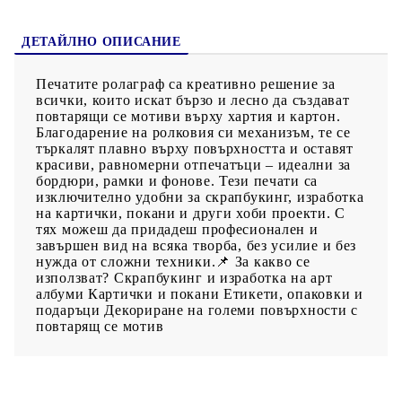
ДЕТАЙЛНО ОПИСАНИЕ
Печатите ролаграф са креативно решение за
всички, които искат бързо и лесно да създават
повтарящи се мотиви върху хартия и картон.
Благодарение на ролковия си механизъм, те се
търкалят плавно върху повърхността и оставят
красиви, равномерни отпечатъци – идеални за
бордюри, рамки и фонове. Тези печати са
изключително удобни за скрапбукинг, изработка
на картички, покани и други хоби проекти. С
тях можеш да придадеш професионален и
завършен вид на всяка творба, без усилие и без
нужда от сложни техники.📌 За какво се
използват? Скрапбукинг и изработка на арт
албуми Картички и покани Етикети, опаковки и
подаръци Декориране на големи повърхности с
повтарящ се мотив