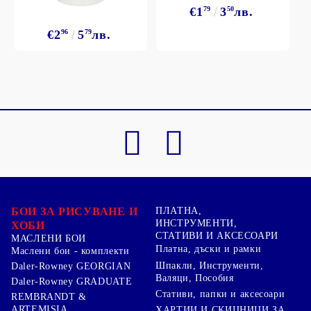
€1
79
3
50
лв.
€2
96
5
79
лв.
БОИ ЗА РИСУВАНЕ И
ПЛАТНА,
ИНСТРУМЕНТИ,
ХОБИ
СТАТИВИ И АКСЕСОАРИ
МАСЛЕНИ БОИ
Платна, дъски и рамки
Маслени бои - комплекти
Шпакли, Инструменти,
Daler-Rowney GEORGIAN
Валяци, Пособия
Daler-Rowney GRADUATE
Стативи, папки и аксесоари
REMBRANDT &
ARTEMISIA
ХАРТИИ И СКИЦНИЦИ ЗА