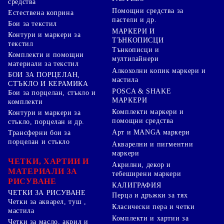
средства
Помощни средства за
Естествена коприна
пастели и др.
Бои за текстил
МАРКЕРИ И
Контури и маркери за
ТЪНКОПИСЦИ
текстил
Тънкописци и
Комплекти и помощни
мултилайнери
материали за текстил
Алкохолни копик маркери и
БОИ ЗА ПОРЦЕЛАН,
мастила
СТЪКЛО И КЕРАМИКА
POSCA & SHAKE
Бои за порцелан, стъкло и
МАРКЕРИ
комплекти
Комплекти маркери и
Контури и маркери за
помощни средства
стъкло, порцелан и др.
Арт и MANGA маркери
Трансферни бои за
порцелан и стъкло
Акварелни и пигментни
маркери
ЧЕТКИ, ХАРТИИ И
Акрилни, декор и
МАТЕРИАЛИ ЗА
тебеширени маркери
РИСУВАНЕ
КАЛИГРАФИЯ
ЧЕТКИ ЗА РИСУВАНЕ
Перца и дръжки за тях
Четки за акварел, туш ,
Класически пера и четки
мастила
Комплекти и хартии за
Четки за масло, акрил и