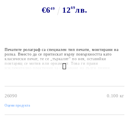
€6
12
69
лв.
49
Печатите ролаграф са специален тип печати, монтирани на
ролка. Вместо да се притискат върху повърхността като
класически печат, те се „търкалят“ по нея, оставяйки
повтарящ се мотив или орнамент. Това ги прави
изключително практични за създаване на дълги линии,
бордюри или фонове. Позволяват бързо и лесно отпечатване
на повтарящи се мотиви.Идеални за фонове, бордюри и
рамки в картички и скрапбукинг. Удобни и икономични – с
един печат можеш да покриеш голяма повърхност.Предлагат
се в различни дизайни Подходящи за използване с различни
26090
0.100
кг
мастила.Използвайте дръжка за гумен ролков печат
Оцени продукта