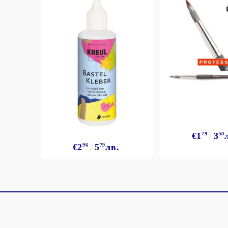
€1
79
3
50
€2
96
5
79
лв.