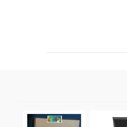
Филц, вълна и пособия за тях
Гумирани листи, пера, шринк пластмаса и др.
Хоби литература
ТАМПОНИ И МАСТИЛА
ДЕКОРАТ
ВОСЪК
Почистващи средства и апликатори за
ГУМЕНИ
мастила
ПОЛИМЕ
MEMENTO - Dye Ink Japan
АКСЕСО
VERSACRAFT - За текстил, дърво,
ПЕЧАТИ 
глина и други
ВОСЪЦИ
VERSAMAGIC - Chalk ink,
Тебеширено мастило
BRILLIANCE - Пигментно мастило