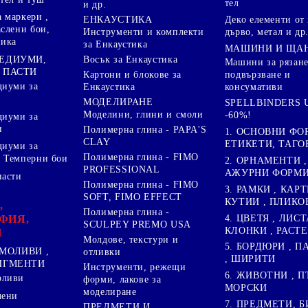
тел
и др.
 маркери ,
Деко елементи от 
ЕНКАУСТИКА
аслени бои,
дърво, метал и др
Инструменти и комплекти
ника
за Енкаустика
МАШИНИ И ЩА
МЕДИУМИ,
Восък за Енкаустика
Машини за рязане
 ПАСТИ
подвързване и
Картони и блокове за
диуми за
консумативи
Енкаустика
МОДЕЛИРАНЕ
SPELLBINDERS U
Моделини, глини и смоли
-60%!
диуми за
и
Полимерна глина - PAPA'S
1. ОСНОВНИ ФО
CLAY
ЕТИКЕТИ, ТАГО
диуми за
Полимерна глина - FIMO
 Темперни бои
2. ОРНАМЕНТИ ,
PROFESSIONAL
АЖУРНИ ФОРМИ 
пасти
Полимерна глина - FIMO
3. РАМКИ , КАРТ
SOFT, FIMO EFFECT
КУТИИ , ПЛИКО
,
Полимерна глина -
4. ЦВЕТЯ , ЛИСТ
ФИЯ,
SCULPEY PREMO USA
КЛОНКИ , РАСТ
И
Молдове, текстури и
5. БОРДЮРИ , 
МОЛИВИ ,
отливки
, ШИРИТИ
ПИГМЕНТИ
Инструменти, режещи
6. ЖИВОТНИ , П
оливи
форми, лакове за
МОРСКИ
моделиране
лени
7. ПРЕДМЕТИ, Б
ПРЕДМЕТИ И