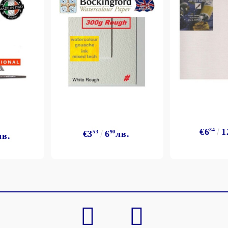
Моят профил
Вход
Регистрация
€6
34
1
€3
53
6
90
лв.
лв.
BGN
EUR
BG
EN