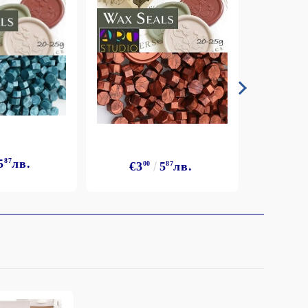
5
87
лв.
€3
€3
00
5
87
лв.