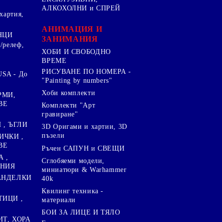
АЛКОХОЛНИ и СПРЕЙ
хартия,
.
АНИМАЦИЯ И
НЦИ
ЗАНИМАНИЯ
/релеф,
ХОБИ И СВОБОДНО
ВРЕМЕ
РИСУВАНЕ ПО НОМЕРА -
SA - До
"Painting by numbers"
Хоби комплекти
РМИ,
ВЕ
Комплекти "Арт
гравиране"
, ЪГЛИ
3D Оригами и хартии, 3D
пъзели
ИЧКИ ,
ВЕ
Ръчен САПУН и СВЕЩИ
А ,
Сглобяеми модели,
ЕНИЯ
миниатюри & Warhammer
ПАНДЕЛКИ
40k
Квилинг техника -
ТИЦИ ,
материали
БОИ ЗА ЛИЦЕ И ТЯЛО
ИТ, ХОРА