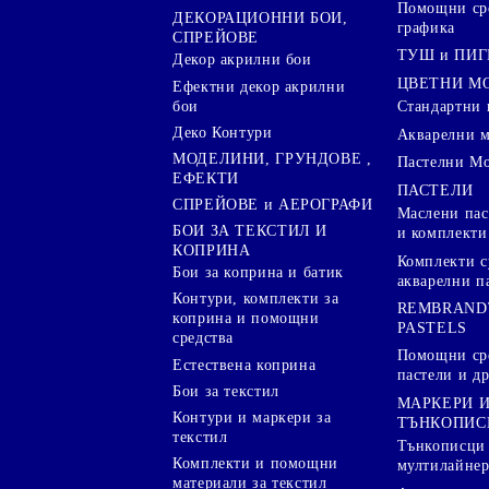
Помощни сре
ДЕКОРАЦИОННИ БОИ,
графика
СПРЕЙОВЕ
ТУШ и ПИ
Декор акрилни бои
ЦВЕТНИ М
Ефектни декор акрилни
бои
Стандартни 
Деко Контури
Акварелни 
МОДЕЛИНИ, ГРУНДОВЕ ,
Пастелни М
ЕФЕКТИ
ПАСТЕЛИ
СПРЕЙОВЕ и АЕРОГРАФИ
Маслени пас
БОИ ЗА ТЕКСТИЛ И
и комплекти
КОПРИНА
Комплекти с
Бои за коприна и батик
акварелни п
Контури, комплекти за
REMBRAND
коприна и помощни
PASTELS
средства
Помощни сре
Естествена коприна
пастели и др
Бои за текстил
МАРКЕРИ 
Контури и маркери за
ТЪНКОПИС
текстил
Тънкописци
Комплекти и помощни
мултилайне
материали за текстил