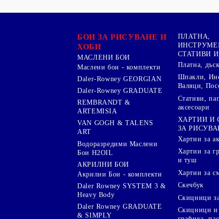
БОИ ЗА РИСУВАНЕ И
ПЛАТНА,
ИНСТРУМЕ
ХОБИ
СТАТИВИ И
МАСЛЕНИ БОИ
Платна, дъс
Маслени бои - комплекти
Шпакли, Ин
Daler-Rowney GEORGIAN
Валяци, Пос
Daler-Rowney GRADUATE
Стативи, па
REMBRANDT &
аксесоари
ARTEMISIA
ХАРТИИ И
VAN GOGH & TALENS
ЗА РИСУВА
ART
Хартии за а
Водоразредими Маслени
Хартии за гр
Бои H2OIL
и туш
АКРИЛНИ БОИ
Хартии за с
Акрилни Бои - комплекти
Скечбук
Daler Rowney SYSTEM 3 &
Heavy Body
Скицници за
Daler Rowney GRADUATE
Скицници и 
& SIMPLY
графика, па