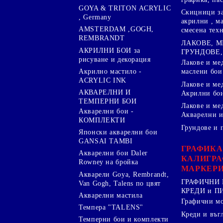
GOYA & TRITON АCRYLIC
Скицници за
, Germany
акрилни , м
AMSTERDAM ,GOGH,
смесена тех
REMBRANDT
ЛАКОВЕ, 
АКРИЛНИ БОИ за
ГРУНДОВЕ,
рисуване и декорация
Лакове и ме
Акрилно мастило -
маслени бои
ACRYLIC INK
Лакове и ме
АКВАРЕЛНИ И
Акрилни бо
ТЕМПЕРНИ БОИ
Лакове и ме
Акварелни бои -
Акварелни и
КОМПЛЕКТИ
Грундове и 
Японски акварелни бои
GANSAI TAMBI
ГРАФИКА
Акварелни бои Daler
КАЛИГРА
Rowney на бройка
МАРКЕР
Акварели Goya, Rembrandt,
ГРАФИЧНИ 
Van Gogh, Talens по цвят
КРЕДИ и 
Акварелни мастила
Графични м
Темпера "TALENS"
Креди и въг
Темперни бои и комплекти