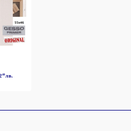
2
40
лв.