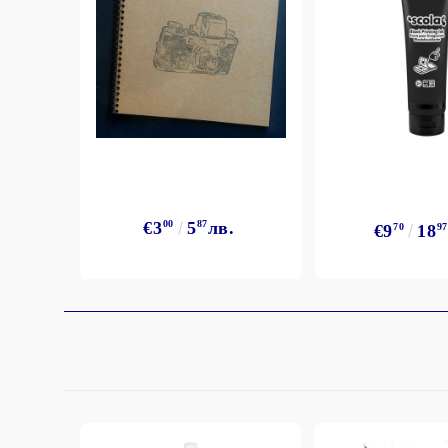
StazON Series - Пигментно мастило
DISTRESS - ДИСТРЕС
VERSAFINE & ARCHIVAL INK -
Super fine pigment & permanent ink
ALADIN IZINK Series - Pigment & Dye
French ink
Пигментни Мастила
ЕКСКЛУЗИВНИ, АЛКОХОЛНИ и
€3
00
5
87
лв.
€9
70
18
97
СПРЕЙ