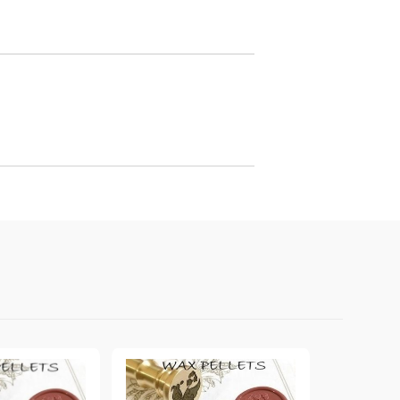
онтури и маркери за текстил
LOVE
омплекти и помощни материали за текстил
10. КОЛЕДНИ , XMAS , ЗИМНИ
ЩАНЦИ
ЕМБОСИНГ / РЕЛЕФ ТЕХНИКА
вки за
Техника - Топъл ембос
Ембосинг пудри
картони и
Шаблони за релеф и оцветяване с
мастила
артии
Инструменти за релеф
и хартии
Папки за релеф и ембос плочи
р.