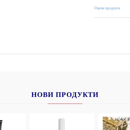
К
К
Оцени продукта
ИВНИ И ПЕЧАТИ ЗА
ХАРТИИ, ЗАГОТОВКИ ЗА
КАРТИЧКИ, ПЛИКОВЕ
 ПЕЧАТИ
Пликове и комплекти загото
картички
РНИ ПЕЧАТИ И
АРИ
Перлени , Металик , Брокат 
хартии
ЗА ВОСЪК И ЦВЕТНИ
НОВИ ПРОДУКТИ
Цветни и крафт картони / х
Креативни и ръчни картони 
Креп, тишу, деко велпапе и д
Цветен и фигурален паус