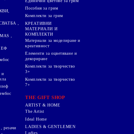
Единични цветове за грим
Пособия за грим
КВИ,
Комплекти за грим
СВАТБА ,
КРЕАТИВНИ
МАТЕРИАЛИ И
КОМПЛЕКТИ
MAS ,
Mатериали за моделиране и
креативност
ЛЕФ
Елементи за оцветяване и
декориране
ембос
Комплекти за творчество
3+
 и
ила
Комплекти за творчество
7+
елеф
 ембос
THE GIFT SHOP
ARTIST & HOME
The Artist
Ideal Home
LADIES & GENTLEMEN
, резачи
Ladies