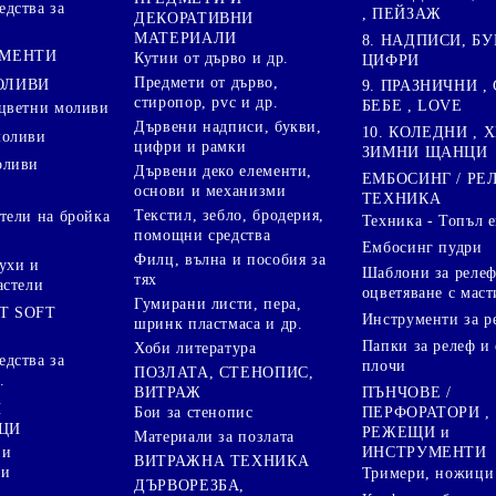
дства за
, ПЕЙЗАЖ
ДЕКОРАТИВНИ
МАТЕРИАЛИ
8. НАДПИСИ, БУ
ГМЕНТИ
Кутии от дърво и др.
ЦИФРИ
Предмети от дърво,
ОЛИВИ
9. ПРАЗНИЧНИ , 
стиропор, pvc и др.
БЕБЕ , LOVE
цветни моливи
Дървени надписи, букви,
10. КОЛЕДНИ , X
моливи
цифри и рамки
ЗИМНИ ЩАНЦИ
оливи
Дървени деко елементи,
ЕМБОСИНГ / РЕ
основи и механизми
ТЕХНИКА
Текстил, зебло, бродерия,
тели на бройка
Техника - Топъл 
помощни средства
Ембосинг пудри
Филц, вълна и пособия за
ухи и
Шаблони за релеф
тях
астели
оцветяване с маст
Гумирани листи, пера,
T SOFT
Инструменти за р
шринк пластмаса и др.
Папки за релеф и
Хоби литература
дства за
плочи
ПОЗЛАТА, СТЕНОПИС,
.
ПЪНЧОВЕ /
ВИТРАЖ
И
ПЕРФОРАТОРИ ,
Бои за стенопис
ЦИ
РЕЖЕЩИ и
Материали за позлата
ИНСТРУМЕНТИ
 и
ВИТРАЖНА ТЕХНИКА
ри
Тримери, ножици 
ДЪРВОРЕЗБА,