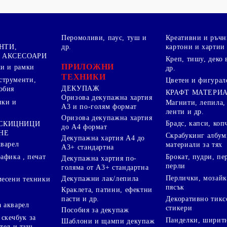
Перомоливи, паус, туш и
Креативни и ръчн
НТИ,
др.
картони и хартии
 АКСЕСОАРИ
Креп, тишу, деко 
ПРИЛОЖНИ
ки и рамки
др.
ТЕХНИКИ
струменти,
Цветен и фигурал
ДЕКУПАЖ
обия
КРАФТ МАТЕРИ
Оризова декупажна хартия
пки и
Магнити, лепила,
А3 и по-голям формат
ленти и др.
Оризова декупажна хартия
Брадс, капси, коп
 СКИЦНИЦИ
до А4 формат
НЕ
Скрабукинг албум
Декупажна хартия А4 до
кварел
материали за тях
А3+ стандартна
Брокат, пудри, п
афика , печат
Декупажна хартия по-
перли
голяма от А3+ стандартна
Перлички, мозайк
Декупажни лак/лепила
месени техники
пясък
Краклета, патини, ефектни
пасти и др.
Декоративно тикс
 акварел
стикери
Пособия за декупаж
скечбук за
Панделки, ширити
Шаблони и щампи декупаж
стел и туш