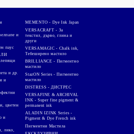
и
MEMENTO - Dye Ink Japan
VERSACRAFT - За
велпапе и
текстил, дърво, глина и
други
ен паус
VERSAMAGIC - Chalk ink,
Тебеширено мастило
АЛИ
 лепящи
BRILLIANCE - Пигментно
мастило
чета и др.
StazON Series - Пигментно
мастило
и и
DISTRESS - ДИСТРЕС
ерфектни
VERSAFINE & ARCHIVAL
INK - Super fine pigment &
и, цветен
permanent ink
ALADIN IZINK Series -
о и
Pigment & Dye French ink
Пигментни Мастила
, лико,
ЕКСКЛУЗИВНИ,