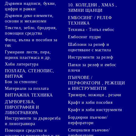
Дървени надписи, букви,
10. КОЛЕДНИ , XMAS ,
цифри и рамки
ЗИМНИ ЩАНЦИ
Дървени деко елементи,
ЕМБОСИНГ / РЕЛЕФ
основи и механизми
ТЕХНИКА
Текстил, зебло, бродерия,
Техника - Топъл ембос
помощни средства
Ембосинг пудри
Филц, вълна и пособия за
Шаблони за релеф и
тях
оцветяване с мастила
Гумирани листи, пера,
Инструменти за релеф
шринк пластмаса и др.
Хоби литература
Папки за релеф и ембос
плочи
ПОЗЛАТА, СТЕНОПИС,
ВИТРАЖ
ПЪНЧОВЕ /
Бои за стенопис
ПЕРФОРАТОРИ , РЕЖЕЩИ
Материали за позлата
и ИНСТРУМЕНТИ
Тримери, ножици , резачи
ВИТРАЖНА ТЕХНИКА
ДЪРВОРЕЗБА,
Крафт и хоби пособия
ПИРОГРАФИЯ И
Крафт и хоби инструменти
ЛИНОГРАВЮРА
Бордюрни пънчове/
Инструменти за дърворезба
перфоратори
и линогравюра
Специални пънчове/
Помощни средства и
перфоратори
основи за пирография и др.