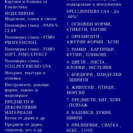
Картони и блокове за
подвързване и консумативи
Енкаустика
SPELLBINDERS USA - До
МОДЕЛИРАНЕ
-60%!
Моделини, глини и смоли
1. ОСНОВНИ ФОРМИ,
Полимерна глина - PAPA'S
ЕТИКЕТИ, ТАГОВЕ
CLAY
2. ОРНАМЕНТИ ,
Полимерна глина - FIMO
АЖУРНИ ФОРМИ , ЪГЛИ
PROFESSIONAL
Полимерна глина - FIMO
3. РАМКИ , КАРТИЧКИ ,
SOFT, FIMO EFFECT
КУТИИ , ПЛИКОВЕ
Полимерна глина -
4. ЦВЕТЯ , ЛИСТА ,
SCULPEY PREMO USA
КЛОНКИ , РАСТЕНИЯ
Молдове, текстури и
5. БОРДЮРИ , ПАНДЕЛКИ
отливки
, ШИРИТИ
Инструменти, режещи
6. ЖИВОТНИ , ПТИЦИ ,
форми, лакове за
МОРСКИ
моделиране
7. ПРЕДМЕТИ, БИТ, ХОРА
ПРЕДМЕТИ И
, ПЕЙЗАЖ
ДЕКОРАТИВНИ
8. НАДПИСИ, БУКВИ,
МАТЕРИАЛИ
ЦИФРИ
Кутии от дърво и др.
Предмети от дърво,
9. ПРАЗНИЧНИ , СВАТБА ,
стиропор, pvc и др.
БЕБЕ , LOVE