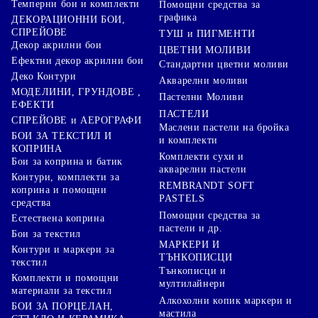
Темперни бои и комплекти
Помощни средства за
графика
ДЕКОРАЦИОННИ БОИ,
СПРЕЙОВЕ
ТУШ и ПИГМЕНТИ
Декор акрилни бои
ЦВЕТНИ МОЛИВИ
Ефектни декор акрилни бои
Стандартни цветни моливи
Деко Контури
Акварелни моливи
МОДЕЛИНИ, ГРУНДОВЕ ,
Пастелни Моливи
ЕФЕКТИ
ПАСТЕЛИ
СПРЕЙОВЕ и АЕРОГРАФИ
Маслени пастели на бройка
БОИ ЗА ТЕКСТИЛ И
и комплекти
КОПРИНА
Комплекти сухи и
Бои за коприна и батик
акварелни пастели
Контури, комплекти за
REMBRANDT SOFT
коприна и помощни
PASTELS
средства
Помощни средства за
Естествена коприна
пастели и др.
Бои за текстил
МАРКЕРИ И
Контури и маркери за
ТЪНКОПИСЦИ
текстил
Тънкописци и
Комплекти и помощни
мултилайнери
материали за текстил
Алкохолни копик маркери и
БОИ ЗА ПОРЦЕЛАН,
мастила