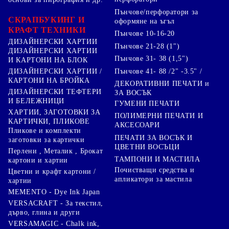
Пънчове/перфоратори за
СКРАПБУКИНГ И
оформяне на ъгъл
КРАФТ ТЕХНИКИ
Пънчове 10-16-20
ДИЗАЙНЕРСКИ ХАРТИИ
Пънчове 21-28 (1")
ДИЗАЙНЕРСКИ ХАРТИИ
Пънчове 31- 38 (1,5")
И КАРТОНИ НА БЛОК
Пънчове 41- 88 /2" -3.5" /
ДИЗАЙНЕРСКИ ХАРТИИ /
КАРТОНИ НА БРОЙКА
ДЕКОРАТИВНИ ПЕЧАТИ и
ДИЗАЙНЕРСКИ ТЕФТЕРИ
ЗА ВОСЪК
И БЕЛЕЖНИЦИ
ГУМЕНИ ПЕЧАТИ
ХАРТИИ, ЗАГОТОВКИ ЗА
ПОЛИМЕРНИ ПЕЧАТИ И
КАРТИЧКИ, ПЛИКОВЕ
АКСЕСОАРИ
Пликове и комплекти
ПЕЧАТИ ЗА ВОСЪК И
заготовки за картички
ЦВЕТНИ ВОСЪЦИ
Перлени , Металик , Брокат
ТАМПОНИ И МАСТИЛА
картони и хартии
Почистващи средства и
Цветни и крафт картони /
апликатори за мастила
хартии
MEMENTO - Dye Ink Japan
VERSACRAFT - За текстил,
дърво, глина и други
VERSAMAGIC - Chalk ink,