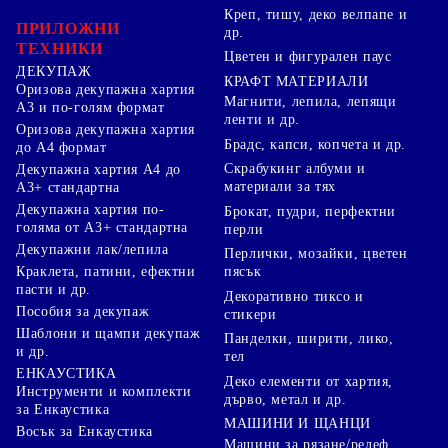
Креп, тишу, деко велпапе и
ПРИЛОЖНИ
др.
ТЕХНИКИ
Цветен и фигурален паус
ДЕКУПАЖ
КРАФТ МАТЕРИАЛИ
Оризова декупажна хартия
Магнити, лепила, лепящи
А3 и по-голям формат
ленти и др.
Оризова декупажна хартия
Брадс, капси, копчета и др.
до А4 формат
Скрабукинг албуми и
Декупажна хартия А4 до
материали за тях
А3+ стандартна
Декупажна хартия по-
Брокат, пудри, перфектни
голяма от А3+ стандартна
перли
Декупажни лак/лепила
Перлички, мозайки, цветен
Краклета, патини, ефектни
пясък
пасти и др.
Декоративно тиксо и
Пособия за декупаж
стикери
Шаблони и щампи декупаж
Панделки, ширити, лико,
и др.
тел
ЕНКАУСТИКА
Деко елементи от хартия,
Инструменти и комплекти
дърво, метал и др.
за Енкаустика
МАШИНИ И ЩАНЦИ
Восък за Енкаустика
Машини за рязане/релеф,