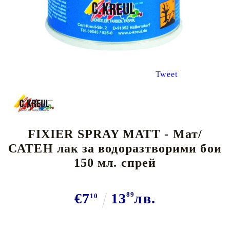
Tweet
FIXIER SPRAY MATT - Мат/
САТЕН лак за водоразтворими бои
150 мл. спрей
€7
13
89
лв.
10