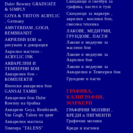
Скицници и скечбук за
Daler Rowney GRADUATE
графика, пастел и туш
& SIMPLY
Скицници за маркери ,
GOYA & TRITON АCRYLIC
акрилни , маслени бои,
, Germany
смесена техника
AMSTERDAM ,GOGH,
ЛАКОВЕ, МЕДИУМИ,
REMBRANDT
ГРУНДОВЕ, ПАСТИ
АКРИЛНИ БОИ за
Лакове и медиуми за
рисуване и декорация
маслени бои
Акрилно мастило -
Лакове и медиуми за
ACRYLIC INK
Акрилни бои
АКВАРЕЛНИ И
Лакове и медиуми за
ТЕМПЕРНИ БОИ
Акварелни и Темперни бои
Акварелни бои -
Грундове и пасти
КОМПЛЕКТИ
Японски акварелни бои
ГРАФИКА,
GANSAI TAMBI
КАЛИГРАФИЯ,
Акварелни бои Daler
МАРКЕРИ
Rowney на бройка
Акварели Goya, Rembrandt,
ГРАФИЧНИ МОЛИВИ ,
Van Gogh, Talens по цвят
КРЕДИ и ПИГМЕНТИ
Графични моливи
Акварелни мастила
Креди и въглени
Темпера "TALENS"