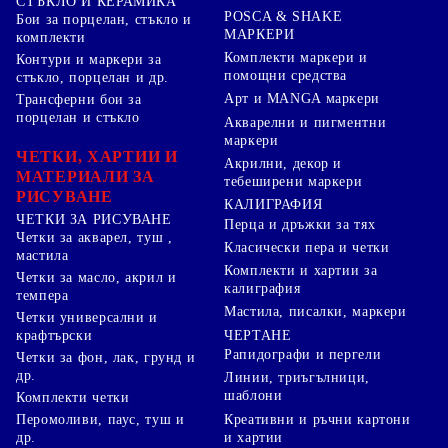
СТЪКЛО И КЕРАМИКА
POSCA & SHAKE
Бои за порцелан, стъкло и
МАРКЕРИ
комплекти
Комплекти маркери и
Контури и маркери за
помощни средства
стъкло, порцелан и др.
Арт и MANGA маркери
Трансферни бои за
порцелан и стъкло
Акварелни и пигментни
маркери
ЧЕТКИ, ХАРТИИ И
Акрилни, декор и
МАТЕРИАЛИ ЗА
тебеширени маркери
РИСУВАНЕ
КАЛИГРАФИЯ
ЧЕТКИ ЗА РИСУВАНЕ
Перца и дръжки за тях
Четки за акварел, туш ,
Класически пера и четки
мастила
Комплекти и хартии за
Четки за масло, акрил и
калиграфия
темпера
Мастила, писалки, маркери
Четки универсални и
ЧЕРТАНЕ
крафтърски
Рапидографи и пергели
Четки за фон, лак, грунд и
др.
Линии, триъгълници,
шаблони
Комплекти четки
Перомоливи, паус, туш и
Креативни и ръчни картони
др.
и хартии