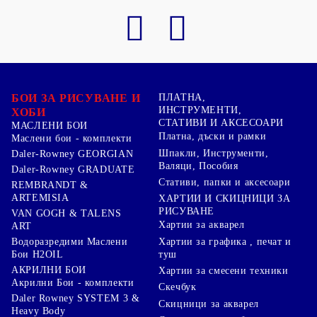
БОИ ЗА РИСУВАНЕ И
ПЛАТНА,
ИНСТРУМЕНТИ,
ХОБИ
СТАТИВИ И АКСЕСОАРИ
МАСЛЕНИ БОИ
Платна, дъски и рамки
Маслени бои - комплекти
Шпакли, Инструменти,
Daler-Rowney GEORGIAN
Валяци, Пособия
Daler-Rowney GRADUATE
Стативи, папки и аксесоари
REMBRANDT &
ARTEMISIA
ХАРТИИ И СКИЦНИЦИ ЗА
РИСУВАНЕ
VAN GOGH & TALENS
Хартии за акварел
ART
Хартии за графика , печат и
Водоразредими Маслени
туш
Бои H2OIL
АКРИЛНИ БОИ
Хартии за смесени техники
Акрилни Бои - комплекти
Скечбук
Daler Rowney SYSTEM 3 &
Скицници за акварел
Heavy Body