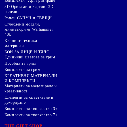
Комплекти "Арт гравиране"
3D Оригами и хартии, 3D
пъзели
Ръчен САПУН и СВЕЩИ
Сглобяеми модели,
миниатюри & Warhammer
40k
Квилинг техника -
материали
БОИ ЗА ЛИЦЕ И ТЯЛО
Единични цветове за грим
Пособия за грим
Комплекти за грим
КРЕАТИВНИ МАТЕРИАЛИ
И КОМПЛЕКТИ
Mатериали за моделиране и
креативност
Елементи за оцветяване и
декориране
Комплекти за творчество 3+
Комплекти за творчество 7+
THE GIFT SHOP