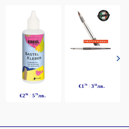
€1
79
3
50
лв.
€2
96
5
79
лв.