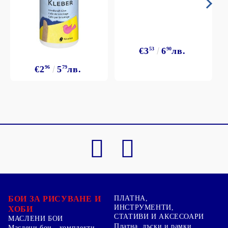
€3
53
6
90
лв.
€2
96
5
79
лв.
БОИ ЗА РИСУВАНЕ И
ПЛАТНА,
ИНСТРУМЕНТИ,
ХОБИ
СТАТИВИ И АКСЕСОАРИ
МАСЛЕНИ БОИ
Платна, дъски и рамки
Маслени бои - комплекти