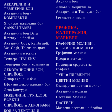
Акрилни бои
АКВАРЕЛНИ И
Лакове и медиуми за
ТЕМПЕРНИ БОИ
Акварелни и Темперни бои
Акварелни бои -
Грундове и пасти
КОМПЛЕКТИ
Японски акварелни бои
ГРАФИКА,
GANSAI TAMBI
КАЛИГРАФИЯ,
Акварелни бои Daler
МАРКЕРИ
Rowney на бройка
Акварели Goya, Rembrandt,
ГРАФИЧНИ МОЛИВИ ,
Van Gogh, Talens по цвят
КРЕДИ и ПИГМЕНТИ
Графични моливи
Акварелни мастила
Креди и въглени
Темпера "TALENS"
Темперни бои и комплекти
Помощни средства за
графика
ДЕКОРАЦИОННИ БОИ,
СПРЕЙОВЕ
ТУШ и ПИГМЕНТИ
Декор акрилни бои
ЦВЕТНИ МОЛИВИ
Ефектни декор акрилни бои
Стандартни цветни моливи
Деко Контури
Акварелни моливи
МОДЕЛИНИ, ГРУНДОВЕ ,
Пастелни Моливи
ЕФЕКТИ
ПАСТЕЛИ
СПРЕЙОВЕ и АЕРОГРАФИ
Маслени пастели на бройка
БОИ ЗА ТЕКСТИЛ И