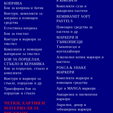
и комплекти
КОПРИНА
Комплекти сухи и
Бои за коприна и батик
акварелни пастели
Контури, комплекти за
REMBRANDT SOFT
коприна и помощни
PASTELS
средства
Помощни средства за
Естествена коприна
пастели и др.
Бои за текстил
МАРКЕРИ И
Контури и маркери за
ТЪНКОПИСЦИ
текстил
Тънкописци и
Комплекти и помощни
мултилайнери
материали за текстил
Алкохолни копик маркери и
БОИ ЗА ПОРЦЕЛАН,
мастила
СТЪКЛО И КЕРАМИКА
POSCA & SHAKE
Бои за порцелан, стъкло и
МАРКЕРИ
комплекти
Комплекти маркери и
Контури и маркери за
помощни средства
стъкло, порцелан и др.
Арт и MANGA маркери
Трансферни бои за
порцелан и стъкло
Акварелни и пигментни
маркери
ЧЕТКИ, ХАРТИИ И
Акрилни, декор и
МАТЕРИАЛИ ЗА
тебеширени маркери