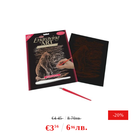
Tweet
R&L,USA Engraving Art А4 -
Картина за гравиране -медно
фолио
-20%
€4.45
8.70лв.
6
лв.
€3
56
96