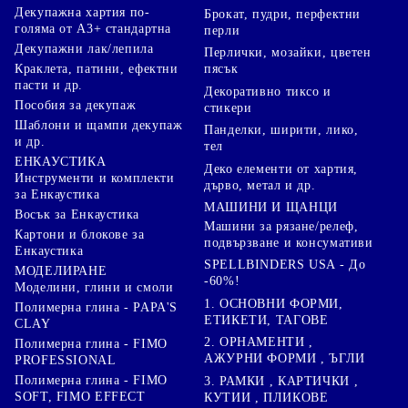
Декупажна хартия по-
Брокат, пудри, перфектни
голяма от А3+ стандартна
перли
Декупажни лак/лепила
Перлички, мозайки, цветен
Краклета, патини, ефектни
пясък
пасти и др.
Декоративно тиксо и
Пособия за декупаж
стикери
Шаблони и щампи декупаж
Панделки, ширити, лико,
и др.
тел
ЕНКАУСТИКА
Деко елементи от хартия,
Инструменти и комплекти
дърво, метал и др.
за Енкаустика
МАШИНИ И ЩАНЦИ
Восък за Енкаустика
Машини за рязане/релеф,
Картони и блокове за
подвързване и консумативи
Енкаустика
SPELLBINDERS USA - До
МОДЕЛИРАНЕ
-60%!
Моделини, глини и смоли
1. ОСНОВНИ ФОРМИ,
Полимерна глина - PAPA'S
ЕТИКЕТИ, ТАГОВЕ
CLAY
2. ОРНАМЕНТИ ,
Полимерна глина - FIMO
АЖУРНИ ФОРМИ , ЪГЛИ
PROFESSIONAL
Полимерна глина - FIMO
3. РАМКИ , КАРТИЧКИ ,
SOFT, FIMO EFFECT
КУТИИ , ПЛИКОВЕ