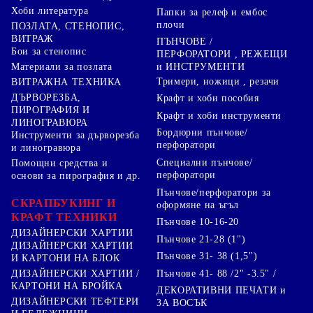
Хоби литература
Папки за релеф и ембос
плочи
ПОЗЛАТА, СТЕНОПИС,
ВИТРАЖ
ПЪНЧОВЕ /
Бои за стенопис
ПЕРФОРАТОРИ , РЕЖЕЩИ
Материали за позлата
и ИНСТРУМЕНТИ
Тримери, ножици , резачи
ВИТРАЖНА ТЕХНИКА
ДЪРВОРЕЗБА,
Крафт и хоби пособия
ПИРОГРАФИЯ И
Крафт и хоби инструменти
ЛИНОГРАВЮРА
Бордюрни пънчове/
Инструменти за дърворезба
перфоратори
и линогравюра
Специални пънчове/
Помощни средства и
перфоратори
основи за пирография и др.
Пънчове/перфоратори за
СКРАПБУКИНГ И
оформяне на ъгъл
КРАФТ ТЕХНИКИ
Пънчове 10-16-20
ДИЗАЙНЕРСКИ ХАРТИИ
Пънчове 21-28 (1")
ДИЗАЙНЕРСКИ ХАРТИИ
Пънчове 31- 38 (1,5")
И КАРТОНИ НА БЛОК
Пънчове 41- 88 /2" -3.5" /
ДИЗАЙНЕРСКИ ХАРТИИ /
КАРТОНИ НА БРОЙКА
ДЕКОРАТИВНИ ПЕЧАТИ и
ДИЗАЙНЕРСКИ ТЕФТЕРИ
ЗА ВОСЪК