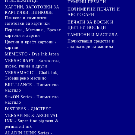
И БЕЛЕЖНИЦИ
ГУМЕНИ ПЕЧАТИ
ХАРТИИ, ЗАГОТОВКИ ЗА
ПОЛИМЕРНИ ПЕЧАТИ И
КАРТИЧКИ, ПЛИКОВЕ
АКСЕСОАРИ
Пликове и комплекти
ПЕЧАТИ ЗА ВОСЪК И
заготовки за картички
ЦВЕТНИ ВОСЪЦИ
Перлени , Металик , Брокат
ТАМПОНИ И МАСТИЛА
картони и хартии
Почистващи средства и
Цветни и крафт картони /
апликатори за мастила
хартии
MEMENTO - Dye Ink Japan
VERSACRAFT - За текстил,
дърво, глина и други
VERSAMAGIC - Chalk ink,
Тебеширено мастило
BRILLIANCE - Пигментно
мастило
StazON Series - Пигментно
мастило
DISTRESS - ДИСТРЕС
VERSAFINE & ARCHIVAL
INK - Super fine pigment &
permanent ink
ALADIN IZINK Series -