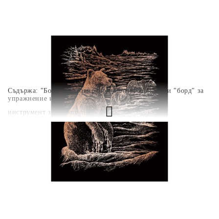
Няма наличност
Съдържа: "Борд" за гравиране с мотив - А4, мини "борд" за
упражнение и
инструмент за гравиране
COPF21
0.150
кг
Оцени продукта