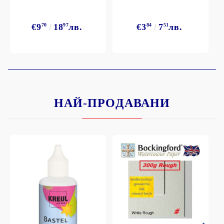
€9
70
18
97
лв.
€3
84
7
51
лв.
НАЙ-ПРОДАВАНИ