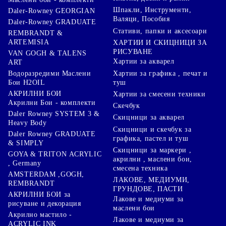
Шпакли, Инструменти,
Daler-Rowney GEORGIAN
Валяци, Пособия
Daler-Rowney GRADUATE
Стативи, папки и аксесоари
REMBRANDT &
ARTEMISIA
ХАРТИИ И СКИЦНИЦИ ЗА
РИСУВАНЕ
VAN GOGH & TALENS
Хартии за акварел
ART
Хартии за графика , печат и
Водоразредими Маслени
туш
Бои H2OIL
АКРИЛНИ БОИ
Хартии за смесени техники
Акрилни Бои - комплекти
Скечбук
Daler Rowney SYSTEM 3 &
Скицници за акварел
Heavy Body
Скицници и скечбук за
Daler Rowney GRADUATE
графика, пастел и туш
& SIMPLY
Скицници за маркери ,
GOYA & TRITON АCRYLIC
акрилни , маслени бои,
, Germany
смесена техника
AMSTERDAM ,GOGH,
ЛАКОВЕ, МЕДИУМИ,
REMBRANDT
ГРУНДОВЕ, ПАСТИ
АКРИЛНИ БОИ за
Лакове и медиуми за
рисуване и декорация
маслени бои
Акрилно мастило -
Лакове и медиуми за
ACRYLIC INK