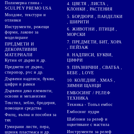
Полимерна глина -
4. ЦВЕТЯ , ЛИСТА ,
SCULPEY PREMO USA
КЛОНКИ , РАСТЕНИЯ
Молдове, текстури и
5. БОРДЮРИ , ПАНДЕЛКИ
отливки
, ШИРИТИ
Инструменти, режещи
6. ЖИВОТНИ , ПТИЦИ ,
форми, лакове за
МОРСКИ
моделиране
7. ПРЕДМЕТИ, БИТ, ХОРА
ПРЕДМЕТИ И
, ПЕЙЗАЖ
ДЕКОРАТИВНИ
8. НАДПИСИ, БУКВИ,
МАТЕРИАЛИ
ЦИФРИ
Кутии от дърво и др.
Предмети от дърво,
9. ПРАЗНИЧНИ , СВАТБА ,
стиропор, pvc и др.
БЕБЕ , LOVE
Дървени надписи, букви,
10. КОЛЕДНИ , XMAS ,
цифри и рамки
ЗИМНИ ЩАНЦИ
Дървени деко елементи,
ЕМБОСИНГ / РЕЛЕФ
основи и механизми
ТЕХНИКА
Текстил, зебло, бродерия,
Техника - Топъл ембос
помощни средства
Ембосинг пудри
Филц, вълна и пособия за
Шаблони за релеф и
тях
оцветяване с мастила
Гумирани листи, пера,
Инструменти за релеф
шринк пластмаса и др.