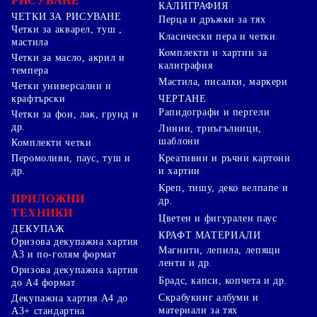
РИСУВАНЕ
КАЛИГРАФИЯ
ЧЕТКИ ЗА РИСУВАНЕ
Перца и дръжки за тях
Четки за акварел, туш ,
Класически пера и четки
мастила
Комплекти и хартии за
Четки за масло, акрил и
калиграфия
темпера
Мастила, писалки, маркери
Четки универсални и
ЧЕРТАНЕ
крафтърски
Рапидографи и пергели
Четки за фон, лак, грунд и
др.
Линии, триъгълници,
шаблони
Комплекти четки
Перомоливи, паус, туш и
Креативни и ръчни картони
др.
и хартии
Креп, тишу, деко велпапе и
ПРИЛОЖНИ
др.
ТЕХНИКИ
Цветен и фигурален паус
ДЕКУПАЖ
КРАФТ МАТЕРИАЛИ
Оризова декупажна хартия
Магнити, лепила, лепящи
А3 и по-голям формат
ленти и др.
Оризова декупажна хартия
Брадс, капси, копчета и др.
до А4 формат
Скрабукинг албуми и
Декупажна хартия А4 до
материали за тях
А3+ стандартна