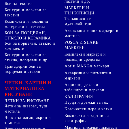
пастели и др.
Бои за текстил
МАРКЕРИ И
Контури и маркери за
ТЪНКОПИСЦИ
текстил
Тънкописци и
Комплекти и помощни
мултилайнери
материали за текстил
Алкохолни копик маркери и
БОИ ЗА ПОРЦЕЛАН,
мастила
СТЪКЛО И КЕРАМИКА
POSCA & SHAKE
Бои за порцелан, стъкло и
МАРКЕРИ
комплекти
Комплекти маркери и
Контури и маркери за
помощни средства
стъкло, порцелан и др.
Арт и MANGA маркери
Трансферни бои за
порцелан и стъкло
Акварелни и пигментни
маркери
ЧЕТКИ, ХАРТИИ И
Акрилни, декор и
МАТЕРИАЛИ ЗА
тебеширени маркери
РИСУВАНЕ
КАЛИГРАФИЯ
ЧЕТКИ ЗА РИСУВАНЕ
Перца и дръжки за тях
Четки за акварел, туш ,
Класически пера и четки
мастила
Комплекти и хартии за
Четки за масло, акрил и
калиграфия
темпера
Мастила, писалки, маркери