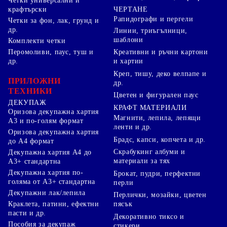
Четки универсални и
ЧЕРТАНЕ
крафтърски
Рапидографи и пергели
Четки за фон, лак, грунд и
др.
Линии, триъгълници,
шаблони
Комплекти четки
Перомоливи, паус, туш и
Креативни и ръчни картони
др.
и хартии
Креп, тишу, деко велпапе и
ПРИЛОЖНИ
др.
ТЕХНИКИ
Цветен и фигурален паус
ДЕКУПАЖ
КРАФТ МАТЕРИАЛИ
Оризова декупажна хартия
Магнити, лепила, лепящи
А3 и по-голям формат
ленти и др.
Оризова декупажна хартия
Брадс, капси, копчета и др.
до А4 формат
Скрабукинг албуми и
Декупажна хартия А4 до
материали за тях
А3+ стандартна
Декупажна хартия по-
Брокат, пудри, перфектни
голяма от А3+ стандартна
перли
Декупажни лак/лепила
Перлички, мозайки, цветен
Краклета, патини, ефектни
пясък
пасти и др.
Декоративно тиксо и
Пособия за декупаж
стикери