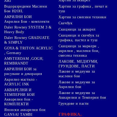
Хартии за акварел
ART
Хартии за графика , печат и
Водоразредими Маслени
туш
Бои H2OIL
АКРИЛНИ БОИ
Хартии за смесени техники
Акрилни Бои - комплекти
Скечбук
Daler Rowney SYSTEM 3 &
Скицници за акварел
Heavy Body
Скицници и скечбук за
Daler Rowney GRADUATE
графика, пастел и туш
& SIMPLY
Скицници за маркери ,
GOYA & TRITON АCRYLIC
акрилни , маслени бои,
, Germany
смесена техника
AMSTERDAM ,GOGH,
ЛАКОВЕ, МЕДИУМИ,
REMBRANDT
ГРУНДОВЕ, ПАСТИ
АКРИЛНИ БОИ за
Лакове и медиуми за
рисуване и декорация
маслени бои
Акрилно мастило -
Лакове и медиуми за
ACRYLIC INK
Акрилни бои
АКВАРЕЛНИ И
Лакове и медиуми за
ТЕМПЕРНИ БОИ
Акварелни и Темперни бои
Акварелни бои -
Грундове и пасти
КОМПЛЕКТИ
Японски акварелни бои
ГРАФИКА,
GANSAI TAMBI