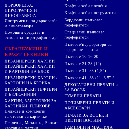
ДЪРВОРЕЗБА,
Крафт и хоби пособия
ПИРОГРАФИЯ И
Крафт и хоби инструменти
ЛИНОГРАВЮРА
Бордюрни пънчове/
Инструменти за дърворезба
перфоратори
и линогравюра
Специални пънчове/
Помощни средства и
перфоратори
основи за пирография и др.
Пънчове/перфоратори за
СКРАПБУКИНГ И
оформяне на ъгъл
КРАФТ ТЕХНИКИ
Пънчове 10-16-20
ДИЗАЙНЕРСКИ ХАРТИИ
Пънчове 21-28 (1")
ДИЗАЙНЕРСКИ ХАРТИИ
Пънчове 31- 38 (1,5")
И КАРТОНИ НА БЛОК
Пънчове 41- 88 /2" -3.5" /
ДИЗАЙНЕРСКИ ХАРТИИ /
КАРТОНИ НА БРОЙКА
ДЕКОРАТИВНИ ПЕЧАТИ и
ДИЗАЙНЕРСКИ ТЕФТЕРИ
ЗА ВОСЪК
И БЕЛЕЖНИЦИ
ГУМЕНИ ПЕЧАТИ
ХАРТИИ, ЗАГОТОВКИ ЗА
ПОЛИМЕРНИ ПЕЧАТИ И
КАРТИЧКИ, ПЛИКОВЕ
АКСЕСОАРИ
Пликове и комплекти
ПЕЧАТИ ЗА ВОСЪК И
заготовки за картички
ЦВЕТНИ ВОСЪЦИ
Перлени , Металик , Брокат
ТАМПОНИ И МАСТИЛА
картони и хартии