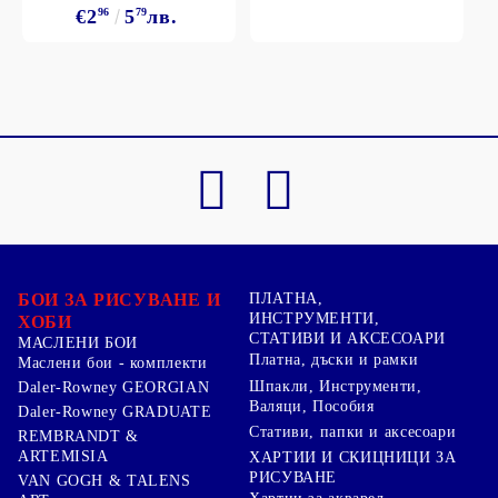
€2
96
5
79
лв.
БОИ ЗА РИСУВАНЕ И
ПЛАТНА,
ИНСТРУМЕНТИ,
ХОБИ
СТАТИВИ И АКСЕСОАРИ
МАСЛЕНИ БОИ
Платна, дъски и рамки
Маслени бои - комплекти
Шпакли, Инструменти,
Daler-Rowney GEORGIAN
Валяци, Пособия
Daler-Rowney GRADUATE
Стативи, папки и аксесоари
REMBRANDT &
ARTEMISIA
ХАРТИИ И СКИЦНИЦИ ЗА
РИСУВАНЕ
VAN GOGH & TALENS