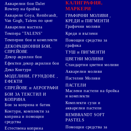
КАЛИГРАФИЯ,
Акварелни бои Daler
МАРКЕРИ
Rowney на бройка
Акварели Goya, Rembrandt,
ГРАФИЧНИ МОЛИВИ ,
Van Gogh, Talens по цвят
КРЕДИ и ПИГМЕНТИ
Графични моливи
Акварелни мастила
Креди и въглени
Темпера "TALENS"
Темперни бои и комплекти
Помощни средства за
графика
ДЕКОРАЦИОННИ БОИ,
СПРЕЙОВЕ
ТУШ и ПИГМЕНТИ
Декор акрилни бои
ЦВЕТНИ МОЛИВИ
Ефектни декор акрилни бои
Стандартни цветни моливи
Деко Контури
Акварелни моливи
МОДЕЛИНИ, ГРУНДОВЕ ,
Пастелни Моливи
ЕФЕКТИ
ПАСТЕЛИ
СПРЕЙОВЕ и АЕРОГРАФИ
Маслени пастели на бройка
БОИ ЗА ТЕКСТИЛ И
и комплекти
КОПРИНА
Комплекти сухи и
Бои за коприна и батик
акварелни пастели
Контури, комплекти за
REMBRANDT SOFT
коприна и помощни
PASTELS
средства
Помощни средства за
Естествена коприна