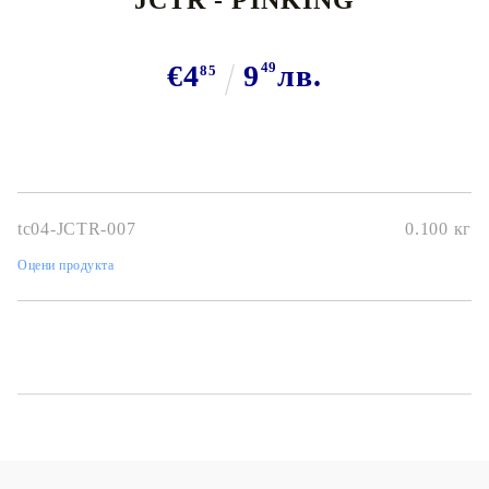
€4
9
49
лв.
85
tc04-JCTR-007
0.100
кг
Оцени продукта