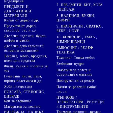
моделиране
7. ПРЕДМЕТИ, БИТ, ХОРА
ПРЕДМЕТИ И
, ПЕЙЗАЖ
ДЕКОРАТИВНИ
8. НАДПИСИ, БУКВИ,
МАТЕРИАЛИ
ЦИФРИ
Кутии от дърво и др.
Предмети от дърво,
9. ПРАЗНИЧНИ , СВАТБА ,
стиропор, pvc и др.
БЕБЕ , LOVE
Дървени надписи, букви,
10. КОЛЕДНИ , XMAS ,
цифри и рамки
ЗИМНИ ЩАНЦИ
Дървени деко елементи,
ЕМБОСИНГ / РЕЛЕФ
основи и механизми
ТЕХНИКА
Текстил, зебло, бродерия,
Техника - Топъл ембос
помощни средства
Ембосинг пудри
Филц, вълна и пособия за
Шаблони за релеф и
тях
оцветяване с мастила
Гумирани листи, пера,
Инструменти за релеф
шринк пластмаса и др.
Хоби литература
Папки за релеф и ембос
плочи
ПОЗЛАТА, СТЕНОПИС,
ВИТРАЖ
ПЪНЧОВЕ /
Бои за стенопис
ПЕРФОРАТОРИ , РЕЖЕЩИ
Материали за позлата
и ИНСТРУМЕНТИ
Тримери, ножици , резачи
ВИТРАЖНА ТЕХНИКА