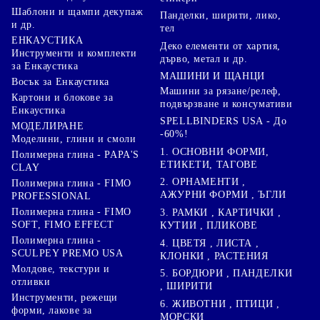
Шаблони и щампи декупаж
Панделки, ширити, лико,
и др.
тел
ЕНКАУСТИКА
Деко елементи от хартия,
Инструменти и комплекти
дърво, метал и др.
за Енкаустика
МАШИНИ И ЩАНЦИ
Восък за Енкаустика
Машини за рязане/релеф,
Картони и блокове за
подвързване и консумативи
Енкаустика
SPELLBINDERS USA - До
МОДЕЛИРАНЕ
-60%!
Моделини, глини и смоли
1. ОСНОВНИ ФОРМИ,
Полимерна глина - PAPA'S
ЕТИКЕТИ, ТАГОВЕ
CLAY
2. ОРНАМЕНТИ ,
Полимерна глина - FIMO
АЖУРНИ ФОРМИ , ЪГЛИ
PROFESSIONAL
Полимерна глина - FIMO
3. РАМКИ , КАРТИЧКИ ,
SOFT, FIMO EFFECT
КУТИИ , ПЛИКОВЕ
Полимерна глина -
4. ЦВЕТЯ , ЛИСТА ,
SCULPEY PREMO USA
КЛОНКИ , РАСТЕНИЯ
Молдове, текстури и
5. БОРДЮРИ , ПАНДЕЛКИ
отливки
, ШИРИТИ
Инструменти, режещи
6. ЖИВОТНИ , ПТИЦИ ,
форми, лакове за
МОРСКИ