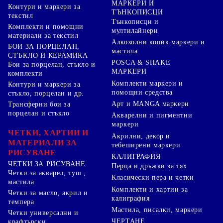
МАРКЕРИ И
Контури и маркери за
ТЪНКОПИСЦИ
текстил
Тънкописци и
Комплекти и помощни
мултилайнери
материали за текстил
Алкохолни копик маркери и
БОИ ЗА ПОРЦЕЛАН,
мастила
СТЪКЛО И КЕРАМИКА
POSCA & SHAKE
Бои за порцелан, стъкло и
МАРКЕРИ
комплекти
Комплекти маркери и
Контури и маркери за
помощни средства
стъкло, порцелан и др.
Арт и MANGA маркери
Трансферни бои за
порцелан и стъкло
Акварелни и пигментни
маркери
ЧЕТКИ, ХАРТИИ И
Акрилни, декор и
МАТЕРИАЛИ ЗА
тебеширени маркери
РИСУВАНЕ
КАЛИГРАФИЯ
ЧЕТКИ ЗА РИСУВАНЕ
Перца и дръжки за тях
Четки за акварел, туш ,
Класически пера и четки
мастила
Комплекти и хартии за
Четки за масло, акрил и
калиграфия
темпера
Мастила, писалки, маркери
Четки универсални и
ЧЕРТАНЕ
крафтърски