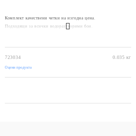
Комплект качествени четки на изгодна цена.
Подходящи за всички водоразтворими бои.
723034
0.035
кг
Оцени продукта