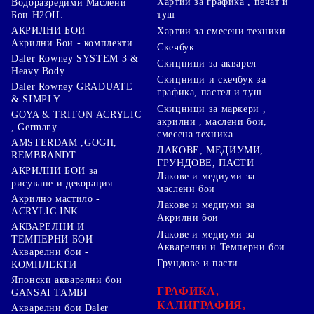
Хартии за графика , печат и
Водоразредими Маслени
туш
Бои H2OIL
АКРИЛНИ БОИ
Хартии за смесени техники
Акрилни Бои - комплекти
Скечбук
Daler Rowney SYSTEM 3 &
Скицници за акварел
Heavy Body
Скицници и скечбук за
Daler Rowney GRADUATE
графика, пастел и туш
& SIMPLY
Скицници за маркери ,
GOYA & TRITON АCRYLIC
акрилни , маслени бои,
, Germany
смесена техника
AMSTERDAM ,GOGH,
ЛАКОВЕ, МЕДИУМИ,
REMBRANDT
ГРУНДОВЕ, ПАСТИ
АКРИЛНИ БОИ за
Лакове и медиуми за
рисуване и декорация
маслени бои
Акрилно мастило -
Лакове и медиуми за
ACRYLIC INK
Акрилни бои
АКВАРЕЛНИ И
Лакове и медиуми за
ТЕМПЕРНИ БОИ
Акварелни и Темперни бои
Акварелни бои -
Грундове и пасти
КОМПЛЕКТИ
Японски акварелни бои
ГРАФИКА,
GANSAI TAMBI
КАЛИГРАФИЯ,
Акварелни бои Daler