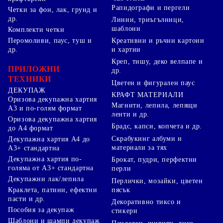
Рапидографи и пергели
Четки за фон, лак, грунд и
др.
Линии, триъгълници,
шаблони
Комплекти четки
Перомоливи, паус, туш и
Креативни и ръчни картони
др.
и хартии
Креп, тишу, деко велпапе и
ПРИЛОЖНИ
др.
ТЕХНИКИ
Цветен и фигурален паус
ДЕКУПАЖ
КРАФТ МАТЕРИАЛИ
Оризова декупажна хартия
Магнити, лепила, лепящи
А3 и по-голям формат
ленти и др.
Оризова декупажна хартия
Брадс, капси, копчета и др.
до А4 формат
Скрабукинг албуми и
Декупажна хартия А4 до
материали за тях
А3+ стандартна
Декупажна хартия по-
Брокат, пудри, перфектни
голяма от А3+ стандартна
перли
Декупажни лак/лепила
Перлички, мозайки, цветен
Краклета, патини, ефектни
пясък
пасти и др.
Декоративно тиксо и
Пособия за декупаж
стикери
Шаблони и щампи декупаж