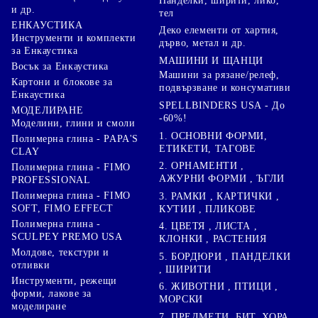
Панделки, ширити, лико,
и др.
тел
ЕНКАУСТИКА
Деко елементи от хартия,
Инструменти и комплекти
дърво, метал и др.
за Енкаустика
МАШИНИ И ЩАНЦИ
Восък за Енкаустика
Машини за рязане/релеф,
Картони и блокове за
подвързване и консумативи
Енкаустика
SPELLBINDERS USA - До
МОДЕЛИРАНЕ
-60%!
Моделини, глини и смоли
1. ОСНОВНИ ФОРМИ,
Полимерна глина - PAPA'S
ЕТИКЕТИ, ТАГОВЕ
CLAY
2. ОРНАМЕНТИ ,
Полимерна глина - FIMO
АЖУРНИ ФОРМИ , ЪГЛИ
PROFESSIONAL
Полимерна глина - FIMO
3. РАМКИ , КАРТИЧКИ ,
SOFT, FIMO EFFECT
КУТИИ , ПЛИКОВЕ
Полимерна глина -
4. ЦВЕТЯ , ЛИСТА ,
SCULPEY PREMO USA
КЛОНКИ , РАСТЕНИЯ
Молдове, текстури и
5. БОРДЮРИ , ПАНДЕЛКИ
отливки
, ШИРИТИ
Инструменти, режещи
6. ЖИВОТНИ , ПТИЦИ ,
форми, лакове за
МОРСКИ
моделиране
7. ПРЕДМЕТИ, БИТ, ХОРА