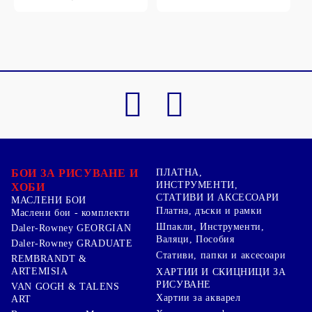
БОИ ЗА РИСУВАНЕ И
ПЛАТНА,
ИНСТРУМЕНТИ,
ХОБИ
СТАТИВИ И АКСЕСОАРИ
МАСЛЕНИ БОИ
Платна, дъски и рамки
Маслени бои - комплекти
Шпакли, Инструменти,
Daler-Rowney GEORGIAN
Валяци, Пособия
Daler-Rowney GRADUATE
Стативи, папки и аксесоари
REMBRANDT &
ARTEMISIA
ХАРТИИ И СКИЦНИЦИ ЗА
РИСУВАНЕ
VAN GOGH & TALENS
Хартии за акварел
ART