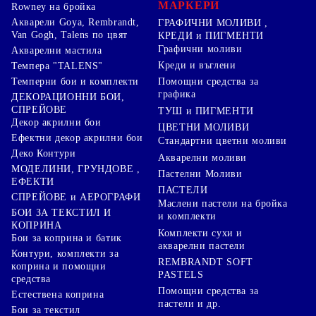
МАРКЕРИ
Rowney на бройка
Акварели Goya, Rembrandt,
ГРАФИЧНИ МОЛИВИ ,
Van Gogh, Talens по цвят
КРЕДИ и ПИГМЕНТИ
Графични моливи
Акварелни мастила
Креди и въглени
Темпера "TALENS"
Темперни бои и комплекти
Помощни средства за
графика
ДЕКОРАЦИОННИ БОИ,
СПРЕЙОВЕ
ТУШ и ПИГМЕНТИ
Декор акрилни бои
ЦВЕТНИ МОЛИВИ
Ефектни декор акрилни бои
Стандартни цветни моливи
Деко Контури
Акварелни моливи
МОДЕЛИНИ, ГРУНДОВЕ ,
Пастелни Моливи
ЕФЕКТИ
ПАСТЕЛИ
СПРЕЙОВЕ и АЕРОГРАФИ
Маслени пастели на бройка
БОИ ЗА ТЕКСТИЛ И
и комплекти
КОПРИНА
Комплекти сухи и
Бои за коприна и батик
акварелни пастели
Контури, комплекти за
REMBRANDT SOFT
коприна и помощни
PASTELS
средства
Помощни средства за
Естествена коприна
пастели и др.
Бои за текстил