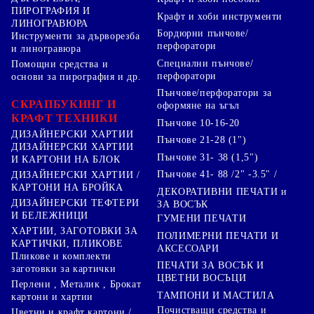
ПИРОГРАФИЯ И
Крафт и хоби инструменти
ЛИНОГРАВЮРА
Бордюрни пънчове/
Инструменти за дърворезба
перфоратори
и линогравюра
Специални пънчове/
Помощни средства и
перфоратори
основи за пирография и др.
Пънчове/перфоратори за
СКРАПБУКИНГ И
оформяне на ъгъл
КРАФТ ТЕХНИКИ
Пънчове 10-16-20
ДИЗАЙНЕРСКИ ХАРТИИ
Пънчове 21-28 (1")
ДИЗАЙНЕРСКИ ХАРТИИ
Пънчове 31- 38 (1,5")
И КАРТОНИ НА БЛОК
Пънчове 41- 88 /2" -3.5" /
ДИЗАЙНЕРСКИ ХАРТИИ /
КАРТОНИ НА БРОЙКА
ДЕКОРАТИВНИ ПЕЧАТИ и
ДИЗАЙНЕРСКИ ТЕФТЕРИ
ЗА ВОСЪК
И БЕЛЕЖНИЦИ
ГУМЕНИ ПЕЧАТИ
ХАРТИИ, ЗАГОТОВКИ ЗА
ПОЛИМЕРНИ ПЕЧАТИ И
КАРТИЧКИ, ПЛИКОВЕ
АКСЕСОАРИ
Пликове и комплекти
ПЕЧАТИ ЗА ВОСЪК И
заготовки за картички
ЦВЕТНИ ВОСЪЦИ
Перлени , Металик , Брокат
ТАМПОНИ И МАСТИЛА
картони и хартии
Почистващи средства и
Цветни и крафт картони /