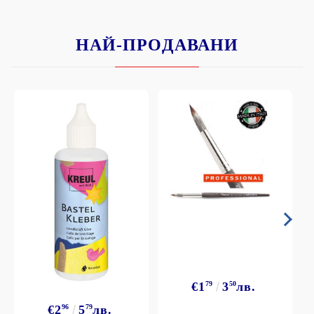
НАЙ-ПРОДАВАНИ
€1
79
3
50
лв.
€2
96
5
79
лв.