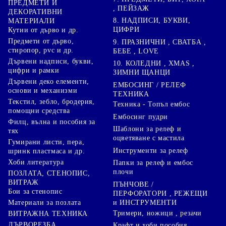
ПРЕДМЕТИ И
, ПЕЙЗАЖ
ДЕКОРАТИВНИ
8. НАДПИСИ, БУКВИ,
МАТЕРИАЛИ
ЦИФРИ
Кутии от дърво и др.
Предмети от дърво,
9. ПРАЗНИЧНИ , СВАТБА ,
стиропор, pvc и др.
БЕБЕ , LOVE
Дървени надписи, букви,
10. КОЛЕДНИ , XMAS ,
цифри и рамки
ЗИМНИ ЩАНЦИ
Дървени деко елементи,
ЕМБОСИНГ / РЕЛЕФ
основи и механизми
ТЕХНИКА
Текстил, зебло, бродерия,
Техника - Топъл ембос
помощни средства
Ембосинг пудри
Филц, вълна и пособия за
Шаблони за релеф и
тях
оцветяване с мастила
Гумирани листи, пера,
Инструменти за релеф
шринк пластмаса и др.
Хоби литература
Папки за релеф и ембос
плочи
ПОЗЛАТА, СТЕНОПИС,
ВИТРАЖ
ПЪНЧОВЕ /
Бои за стенопис
ПЕРФОРАТОРИ , РЕЖЕЩИ
Материали за позлата
и ИНСТРУМЕНТИ
Тримери, ножици , резачи
ВИТРАЖНА ТЕХНИКА
ДЪРВОРЕЗБА,
Крафт и хоби пособия