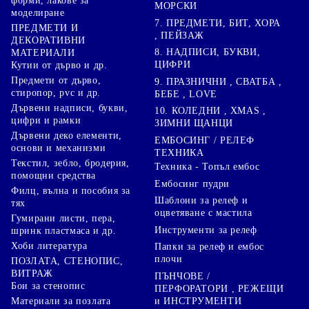
форми, лакове за
МОРСКИ
моделиране
7. ПРЕДМЕТИ, БИТ, ХОРА
ПРЕДМЕТИ И
, ПЕЙЗАЖ
ДЕКОРАТИВНИ
8. НАДПИСИ, БУКВИ,
МАТЕРИАЛИ
ЦИФРИ
Кутии от дърво и др.
Предмети от дърво,
9. ПРАЗНИЧНИ , СВАТБА ,
стиропор, pvc и др.
БЕБЕ , LOVE
Дървени надписи, букви,
10. КОЛЕДНИ , XMAS ,
цифри и рамки
ЗИМНИ ЩАНЦИ
Дървени деко елементи,
ЕМБОСИНГ / РЕЛЕФ
основи и механизми
ТЕХНИКА
Текстил, зебло, бродерия,
Техника - Топъл ембос
помощни средства
Ембосинг пудри
Филц, вълна и пособия за
Шаблони за релеф и
тях
оцветяване с мастила
Гумирани листи, пера,
Инструменти за релеф
шринк пластмаса и др.
Хоби литература
Папки за релеф и ембос
плочи
ПОЗЛАТА, СТЕНОПИС,
ВИТРАЖ
ПЪНЧОВЕ /
Бои за стенопис
ПЕРФОРАТОРИ , РЕЖЕЩИ
Материали за позлата
и ИНСТРУМЕНТИ