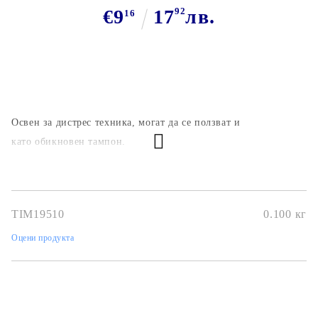
€9
17
92
лв.
16
Освен за дистрес техника, могат да се ползват и
като обикновен тампон.
TIM19510
0.100
кг
Оцени продукта