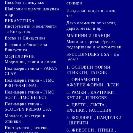
Пособия за декупаж
стикери
Шаблони и щампи декупаж
Панделки, ширити, лико,
и др.
тел
ЕНКАУСТИКА
Деко елементи от хартия,
Инструменти и комплекти
дърво, метал и др.
за Енкаустика
МАШИНИ И ЩАНЦИ
Восък за Енкаустика
Машини за рязане/релеф,
Картони и блокове за
подвързване и консумативи
Енкаустика
SPELLBINDERS USA - До
МОДЕЛИРАНЕ
-60%!
Моделини, глини и смоли
1. ОСНОВНИ ФОРМИ,
Полимерна глина - PAPA'S
ЕТИКЕТИ, ТАГОВЕ
CLAY
2. ОРНАМЕНТИ ,
Полимерна глина - FIMO
АЖУРНИ ФОРМИ , ЪГЛИ
PROFESSIONAL
Полимерна глина - FIMO
3. РАМКИ , КАРТИЧКИ ,
SOFT, FIMO EFFECT
КУТИИ , ПЛИКОВЕ
Полимерна глина -
4. ЦВЕТЯ , ЛИСТА ,
SCULPEY PREMO USA
КЛОНКИ , РАСТЕНИЯ
Молдове, текстури и
5. БОРДЮРИ , ПАНДЕЛКИ
отливки
, ШИРИТИ
Инструменти, режещи
6. ЖИВОТНИ , ПТИЦИ ,