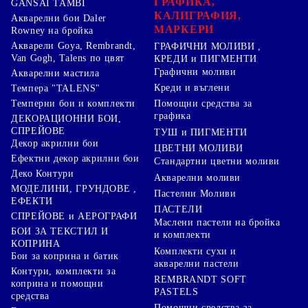
ГРАФИКА,
GANSAI TAMBI
КАЛИГРАФИЯ,
Акварелни бои Daler
МАРКЕРИ
Rowney на бройка
Акварели Goya, Rembrandt,
ГРАФИЧНИ МОЛИВИ ,
Van Gogh, Talens по цвят
КРЕДИ и ПИГМЕНТИ
Графични моливи
Акварелни мастила
Креди и въглени
Темпера "TALENS"
Темперни бои и комплекти
Помощни средства за
графика
ДЕКОРАЦИОННИ БОИ,
СПРЕЙОВЕ
ТУШ и ПИГМЕНТИ
Декор акрилни бои
ЦВЕТНИ МОЛИВИ
Ефектни декор акрилни бои
Стандартни цветни моливи
Деко Контури
Акварелни моливи
МОДЕЛИНИ, ГРУНДОВЕ ,
Пастелни Моливи
ЕФЕКТИ
ПАСТЕЛИ
СПРЕЙОВЕ и АЕРОГРАФИ
Маслени пастели на бройка
БОИ ЗА ТЕКСТИЛ И
и комплекти
КОПРИНА
Комплекти сухи и
Бои за коприна и батик
акварелни пастели
Контури, комплекти за
REMBRANDT SOFT
коприна и помощни
PASTELS
средства
Помощни средства за