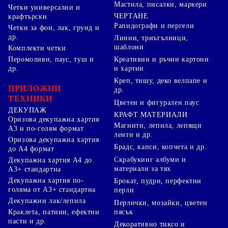
Мастила, писалки, маркери
Четки универсални и
ЧЕРТАНЕ
крафтърски
Рапидографи и пергели
Четки за фон, лак, грунд и
др.
Линии, триъгълници,
шаблони
Комплекти четки
Перомоливи, паус, туш и
Креативни и ръчни картони
др.
и хартии
Креп, тишу, деко велпапе и
ПРИЛОЖНИ
др.
ТЕХНИКИ
Цветен и фигурален паус
ДЕКУПАЖ
КРАФТ МАТЕРИАЛИ
Оризова декупажна хартия
Магнити, лепила, лепящи
А3 и по-голям формат
ленти и др.
Оризова декупажна хартия
Брадс, капси, копчета и др.
до А4 формат
Скрабукинг албуми и
Декупажна хартия А4 до
материали за тях
А3+ стандартна
Декупажна хартия по-
Брокат, пудри, перфектни
голяма от А3+ стандартна
перли
Декупажни лак/лепила
Перлички, мозайки, цветен
Краклета, патини, ефектни
пясък
пасти и др.
Декоративно тиксо и