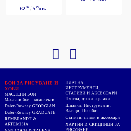
€2
96
5
79
лв.
БОИ ЗА РИСУВАНЕ И
ПЛАТНА,
ИНСТРУМЕНТИ,
ХОБИ
СТАТИВИ И АКСЕСОАРИ
МАСЛЕНИ БОИ
Платна, дъски и рамки
Маслени бои - комплекти
Шпакли, Инструменти,
Daler-Rowney GEORGIAN
Валяци, Пособия
Daler-Rowney GRADUATE
Стативи, папки и аксесоари
REMBRANDT &
ARTEMISIA
ХАРТИИ И СКИЦНИЦИ ЗА
РИСУВАНЕ
VAN GOGH & TALENS