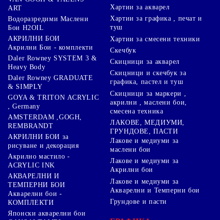
Хартии за акварел
ART
Хартии за графика , печат и
Водоразредими Маслени
туш
Бои H2OIL
АКРИЛНИ БОИ
Хартии за смесени техники
Акрилни Бои - комплекти
Скечбук
Daler Rowney SYSTEM 3 &
Скицници за акварел
Heavy Body
Скицници и скечбук за
Daler Rowney GRADUATE
графика, пастел и туш
& SIMPLY
Скицници за маркери ,
GOYA & TRITON АCRYLIC
акрилни , маслени бои,
, Germany
смесена техника
AMSTERDAM ,GOGH,
ЛАКОВЕ, МЕДИУМИ,
REMBRANDT
ГРУНДОВЕ, ПАСТИ
АКРИЛНИ БОИ за
Лакове и медиуми за
рисуване и декорация
маслени бои
Акрилно мастило -
Лакове и медиуми за
ACRYLIC INK
Акрилни бои
АКВАРЕЛНИ И
Лакове и медиуми за
ТЕМПЕРНИ БОИ
Акварелни и Темперни бои
Акварелни бои -
Грундове и пасти
КОМПЛЕКТИ
Японски акварелни бои