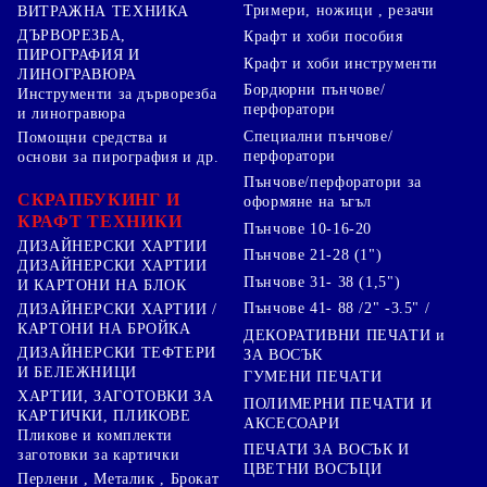
Тримери, ножици , резачи
ВИТРАЖНА ТЕХНИКА
ДЪРВОРЕЗБА,
Крафт и хоби пособия
ПИРОГРАФИЯ И
Крафт и хоби инструменти
ЛИНОГРАВЮРА
Бордюрни пънчове/
Инструменти за дърворезба
перфоратори
и линогравюра
Специални пънчове/
Помощни средства и
перфоратори
основи за пирография и др.
Пънчове/перфоратори за
СКРАПБУКИНГ И
оформяне на ъгъл
КРАФТ ТЕХНИКИ
Пънчове 10-16-20
ДИЗАЙНЕРСКИ ХАРТИИ
Пънчове 21-28 (1")
ДИЗАЙНЕРСКИ ХАРТИИ
Пънчове 31- 38 (1,5")
И КАРТОНИ НА БЛОК
Пънчове 41- 88 /2" -3.5" /
ДИЗАЙНЕРСКИ ХАРТИИ /
КАРТОНИ НА БРОЙКА
ДЕКОРАТИВНИ ПЕЧАТИ и
ДИЗАЙНЕРСКИ ТЕФТЕРИ
ЗА ВОСЪК
И БЕЛЕЖНИЦИ
ГУМЕНИ ПЕЧАТИ
ХАРТИИ, ЗАГОТОВКИ ЗА
ПОЛИМЕРНИ ПЕЧАТИ И
КАРТИЧКИ, ПЛИКОВЕ
АКСЕСОАРИ
Пликове и комплекти
ПЕЧАТИ ЗА ВОСЪК И
заготовки за картички
ЦВЕТНИ ВОСЪЦИ
Перлени , Металик , Брокат