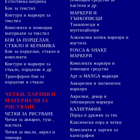
Естествена коприна
пастели и др.
Бои за текстил
МАРКЕРИ И
Контури и маркери за
ТЪНКОПИСЦИ
текстил
Тънкописци и
Комплекти и помощни
мултилайнери
материали за текстил
Алкохолни копик маркери и
БОИ ЗА ПОРЦЕЛАН,
мастила
СТЪКЛО И КЕРАМИКА
POSCA & SHAKE
Бои за порцелан, стъкло и
МАРКЕРИ
комплекти
Комплекти маркери и
Контури и маркери за
помощни средства
стъкло, порцелан и др.
Арт и MANGA маркери
Трансферни бои за
порцелан и стъкло
Акварелни и пигментни
маркери
ЧЕТКИ, ХАРТИИ И
Акрилни, декор и
МАТЕРИАЛИ ЗА
тебеширени маркери
РИСУВАНЕ
КАЛИГРАФИЯ
ЧЕТКИ ЗА РИСУВАНЕ
Перца и дръжки за тях
Четки за акварел, туш ,
Класически пера и четки
мастила
Комплекти и хартии за
Четки за масло, акрил и
калиграфия
темпера