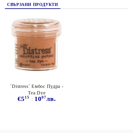
СВЪРЗАНИ ПРОДУКТИ
`Distress` Ембос Пудра -
Tea Dye
15
07
€5
10
лв.