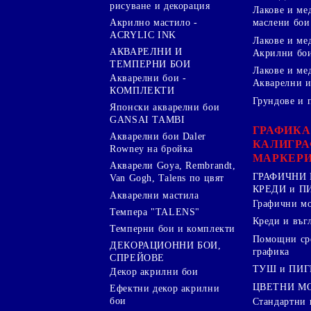
рисуване и декорация
Лакове и ме
Акрилно мастило -
маслени бои
ACRYLIC INK
Лакове и ме
АКВАРЕЛНИ И
Акрилни бо
ТЕМПЕРНИ БОИ
Лакове и ме
Акварелни бои -
Акварелни и
КОМПЛЕКТИ
Грундове и 
Японски акварелни бои
GANSAI TAMBI
ГРАФИКА
Акварелни бои Daler
КАЛИГРА
Rowney на бройка
МАРКЕР
Акварели Goya, Rembrandt,
ГРАФИЧНИ 
Van Gogh, Talens по цвят
КРЕДИ и 
Акварелни мастила
Графични м
Темпера "TALENS"
Креди и въг
Темперни бои и комплекти
Помощни сре
ДЕКОРАЦИОННИ БОИ,
графика
СПРЕЙОВЕ
ТУШ и ПИ
Декор акрилни бои
ЦВЕТНИ М
Ефектни декор акрилни
бои
Стандартни 