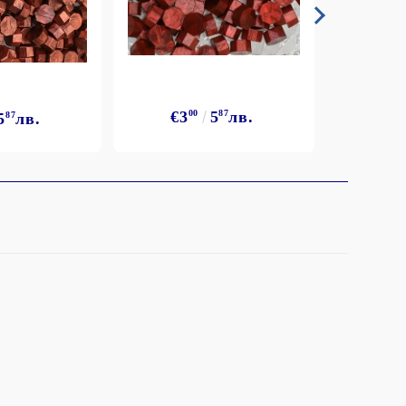
€3
00
5
87
лв.
5
87
лв.
€3