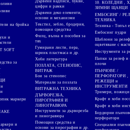
Дървени надписи, букви,
10. КОЛЕДНИ , X
моливи
цифри и рамки
ЗИМНИ ЩАНЦИ
оливи
Дървени деко елементи,
ЕМБОСИНГ / РЕ
основи и механизми
ТЕХНИКА
Текстил, зебло, бродерия,
тели на бройка
Техника - Топъл 
помощни средства
Ембосинг пудри
Филц, вълна и пособия за
ухи и
Шаблони за релеф
тях
астели
оцветяване с маст
Гумирани листи, пера,
T SOFT
Инструменти за р
шринк пластмаса и др.
Папки за релеф и
Хоби литература
дства за
плочи
ПОЗЛАТА, СТЕНОПИС,
.
ПЪНЧОВЕ /
ВИТРАЖ
И
ПЕРФОРАТОРИ ,
Бои за стенопис
ЦИ
РЕЖЕЩИ и
Материали за позлата
ИНСТРУМЕНТИ
 и
ВИТРАЖНА ТЕХНИКА
ри
Тримери, ножици 
ДЪРВОРЕЗБА,
Крафт и хоби пос
опик маркери
ПИРОГРАФИЯ И
ЛИНОГРАВЮРА
Крафт и хоби инс
Инструменти за дърворезба
HAKE
Бордюрни пънчов
и линогравюра
перфоратори
Помощни средства и
аркери и
Специални пънчо
основи за пирография и др.
едства
перфоратори