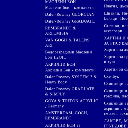
МАСЛЕНИ БОИ
Платна, дъс
Маслени бои - комплекти
Шпакли, Ин
Daler-Rowney GEORGIAN
Валяци, Пос
Daler-Rowney GRADUATE
Стативи, па
REMBRANDT &
аксесоари
ARTEMISIA
ХАРТИИ И
VAN GOGH & TALENS
ЗА РИСУВА
ART
Хартии за а
Водоразредими Маслени
Хартии за гр
Бои H2OIL
и туш
АКРИЛНИ БОИ
Хартии за с
Акрилни Бои - комплекти
Скечбук
Daler Rowney SYSTEM 3 &
Heavy Body
Скицници за
Daler Rowney GRADUATE
Скицници и 
& SIMPLY
графика, па
GOYA & TRITON АCRYLIC
Скицници за
, Germany
акрилни , м
AMSTERDAM ,GOGH,
смесена тех
REMBRANDT
ЛАКОВЕ, 
АКРИЛНИ БОИ за
ГРУНДОВЕ,