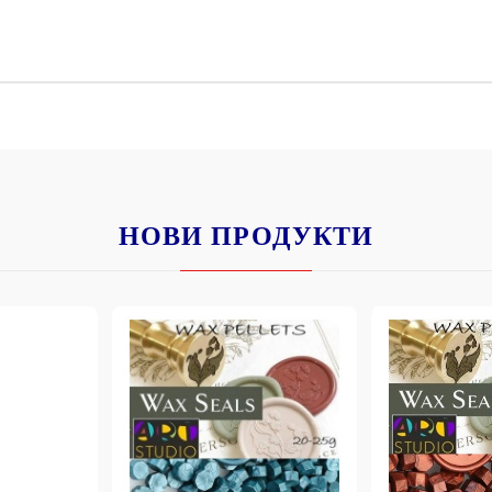
К
К
ИВНИ И ПЕЧАТИ ЗА
ХАРТИИ, ЗАГОТОВКИ ЗА
КАРТИЧКИ, ПЛИКОВЕ
НОВИ ПРОДУКТИ
 ПЕЧАТИ
Пликове и комплекти загото
картички
РНИ ПЕЧАТИ И
АРИ
Перлени , Металик , Брокат 
хартии
ЗА ВОСЪК И ЦВЕТНИ
Цветни и крафт картони / х
Креативни и ръчни картони 
Креп, тишу, деко велпапе и д
Цветен и фигурален паус