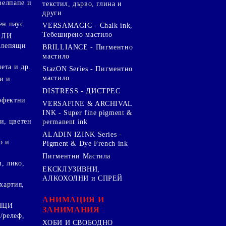
велпапе и
текстил, дърво, глина и
други
ен паус
VERSAMAGIC - Chalk ink,
Тебеширено мастило
АЛИ
 лепящи
BRILLIANCE - Пигментно
мастило
чета и др.
StazON Series - Пигментно
мастило
и и
DISTRESS - ДИСТРЕС
ерфектни
VERSAFINE & ARCHIVAL
INK - Super fine pigment &
и, цветен
permanent ink
ALADIN IZINK Series -
о и
Pigment & Dye French ink
Пигментни Мастила
, лико,
ЕКСКЛУЗИВНИ,
АЛКОХОЛНИ и СПРЕЙ
хартия,
.
АНИМАЦИЯ И
НЦИ
ЗАНИМАНИЯ
/релеф,
ХОБИ И СВОБОДНО