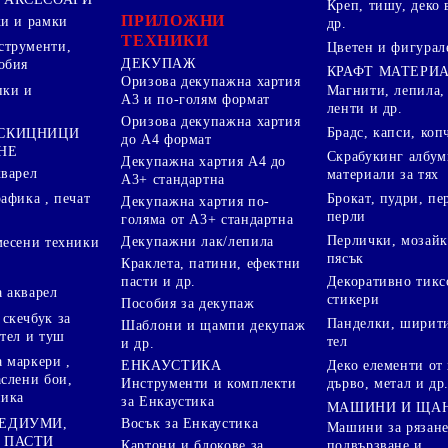
Креп, тишу, деко 
ПРИЛОЖНИ
ки и рамки
др.
ТЕХНИКИ
струменти,
Цветен и фигурал
ДЕКУПАЖ
обия
КРАФТ МАТЕРИ
Оризова декупажна хартия
пки и
Магнити, лепила,
А3 и по-голям формат
ленти и др.
Оризова декупажна хартия
Брадс, капси, коп
 СКИЦНИЦИ
до А4 формат
НЕ
Скрабукинг албум
Декупажна хартия А4 до
кварел
материали за тях
А3+ стандартна
Брокат, пудри, п
афика , печат
Декупажна хартия по-
перли
голяма от А3+ стандартна
Перлички, мозайк
Декупажни лак/лепила
месени техники
пясък
Краклета, патини, ефектни
пасти и др.
Декоративно тикс
 акварел
стикери
Пособия за декупаж
скечбук за
Панделки, ширити
Шаблони и щампи декупаж
стел и туш
тел
и др.
 маркери ,
Деко елементи от 
ЕНКАУСТИКА
аслени бои,
дърво, метал и др
Инструменти и комплекти
ника
за Енкаустика
МАШИНИ И ЩА
МЕДИУМИ,
Восък за Енкаустика
Машини за рязане
 ПАСТИ
подвързване и
Картони и блокове за