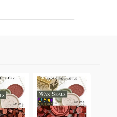
онтури и маркери за текстил
LOVE
омплекти и помощни материали за текстил
10. КОЛЕДНИ , XMAS , ЗИМНИ
ЩАНЦИ
ЕМБОСИНГ / РЕЛЕФ ТЕХНИКА
вки за
Техника - Топъл ембос
Ембосинг пудри
картони и
Шаблони за релеф и оцветяване с
мастила
артии
Инструменти за релеф
и хартии
Папки за релеф и ембос плочи
р.