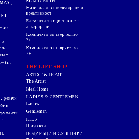
КОМПЛЕКТИ
MAS ,
Mатериали за моделиране и
креативност
ЛЕФ
Елементи за оцветяване и
декориране
ембос
Комплекти за творчество
3+
 и
ила
Комплекти за творчество
7+
елеф
 ембос
THE GIFT SHOP
ARTIST & HOME
The Artist
Ideal Home
LADIES & GENTLEMEN
, резачи
Ladies
обия
Gentlemen
трументи
KIDS
е/
Продукти
ве/
ПОДАРЪЦИ И СУВЕНИРИ