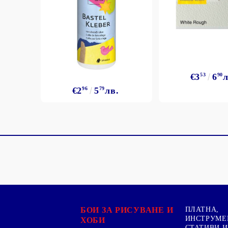
€3
53
6
90
л
€2
96
5
79
лв.
БОИ ЗА РИСУВАНЕ И
ПЛАТНА,
ИНСТРУМЕ
ХОБИ
СТАТИВИ И