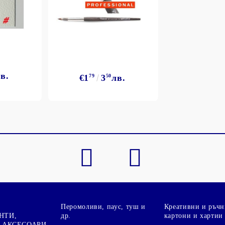
в.
€1
79
3
50
лв.
Моят профил
Вход
Регистрация
BGN
EUR
BG
EN
Перомоливи, паус, туш и
Креативни и ръчн
НТИ,
др.
картони и хартии
 АКСЕСОАРИ