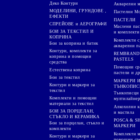
Деко Контури
Акварелни 
МОДЕЛИНИ, ГРУНДОВЕ ,
Пастелни М
ЕФЕКТИ
ПАСТЕЛИ
СПРЕЙОВЕ и АЕРОГРАФИ
Маслени пас
БОИ ЗА ТЕКСТИЛ И
и комплекти
КОПРИНА
Комплекти с
Бои за коприна и батик
акварелни п
Контури, комплекти за
REMBRAND
коприна и помощни
PASTELS
средства
Помощни сре
Естествена коприна
пастели и др
Бои за текстил
МАРКЕРИ 
Контури и маркери за
ТЪНКОПИС
текстил
Тънкописци
Комплекти и помощни
мултилайне
материали за текстил
Алкохолни к
БОИ ЗА ПОРЦЕЛАН,
и мастила
СТЪКЛО И КЕРАМИКА
POSCA & S
Бои за порцелан, стъкло и
МАРКЕРИ
комплекти
Комплекти м
Контури и маркери за
помощни ср