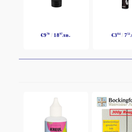
StazON Series - Пигментно мастило
DISTRESS - ДИСТРЕС
VERSAFINE & ARCHIVAL INK -
Super fine pigment & permanent ink
€9
70
18
97
лв.
€3
84
7
51
ALADIN IZINK Series - Pigment & Dye
French ink
Пигментни Мастила
ЕКСКЛУЗИВНИ, АЛКОХОЛНИ и
СПРЕЙ