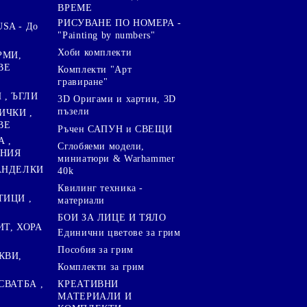
ВРЕМЕ
РИСУВАНЕ ПО НОМЕРА -
SA - До
"Painting by numbers"
Хоби комплекти
РМИ,
ВЕ
Комплекти "Арт
гравиране"
, ЪГЛИ
3D Оригами и хартии, 3D
пъзели
ИЧКИ ,
ВЕ
Ръчен САПУН и СВЕЩИ
А ,
Сглобяеми модели,
ЕНИЯ
миниатюри & Warhammer
ПАНДЕЛКИ
40k
Квилинг техника -
ТИЦИ ,
материали
БОИ ЗА ЛИЦЕ И ТЯЛО
ИТ, ХОРА
Единични цветове за грим
Пособия за грим
КВИ,
Комплекти за грим
СВАТБА ,
КРЕАТИВНИ
МАТЕРИАЛИ И