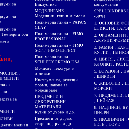
диуми за
консумативи
Енкаустика
МОДЕЛИРАНЕ
SPELLBINDERS U
Моделини, глини и смоли
-60%!
диуми за
и
Полимерна глина - PAPA'S
1. ОСНОВНИ ФО
CLAY
ЕТИКЕТИ, ТАГО
диуми за
Полимерна глина - FIMO
 Темперни бои
2. ОРНАМЕНТИ ,
PROFESSIONAL
АЖУРНИ ФОРМИ 
пасти
Полимерна глина - FIMO
3. РАМКИ , КАРТ
SOFT, FIMO EFFECT
КУТИИ , ПЛИКО
,
Полимерна глина -
4. ЦВЕТЯ , ЛИСТ
ФИЯ,
SCULPEY PREMO USA
КЛОНКИ , РАСТ
И
Молдове, текстури и
5. БОРДЮРИ , 
МОЛИВИ ,
отливки
, ШИРИТИ
ПИГМЕНТИ
Инструменти, режещи
6. ЖИВОТНИ , П
оливи
форми, лакове за
МОРСКИ
моделиране
лени
7. ПРЕДМЕТИ, Б
ПРЕДМЕТИ И
дства за
, ПЕЙЗАЖ
ДЕКОРАТИВНИ
МАТЕРИАЛИ
8. НАДПИСИ, БУ
ГМЕНТИ
Кутии от дърво и др.
ЦИФРИ
Предмети от дърво,
ОЛИВИ
9. ПРАЗНИЧНИ , 
стиропор, pvc и др.
БЕБЕ , LOVE
цветни моливи