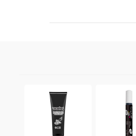
Филц, вълна и пособия за тях
Гумирани листи, пера, шринк пластмаса и др.
Хоби литература
ТАМПОНИ И МАСТИЛА
ДЕКОРАТ
ВОСЪК
Почистващи средства и апликатори за
ГУМЕНИ
мастила
ПОЛИМЕ
MEMENTO - Dye Ink Japan
АКСЕСО
VERSACRAFT - За текстил, дърво,
ПЕЧАТИ 
глина и други
ВОСЪЦИ
VERSAMAGIC - Chalk ink,
Тебеширено мастило
BRILLIANCE - Пигментно мастило