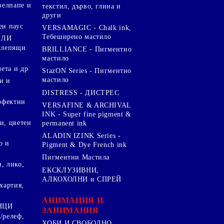
велпапе и
текстил, дърво, глина и
други
ен паус
VERSAMAGIC - Chalk ink,
Тебеширено мастило
АЛИ
 лепящи
BRILLIANCE - Пигментно
мастило
чета и др.
StazON Series - Пигментно
мастило
и и
DISTRESS - ДИСТРЕС
ерфектни
VERSAFINE & ARCHIVAL
INK - Super fine pigment &
и, цветен
permanent ink
ALADIN IZINK Series -
о и
Pigment & Dye French ink
Пигментни Мастила
, лико,
ЕКСКЛУЗИВНИ,
АЛКОХОЛНИ и СПРЕЙ
хартия,
.
АНИМАЦИЯ И
НЦИ
ЗАНИМАНИЯ
/релеф,
ХОБИ И СВОБОДНО