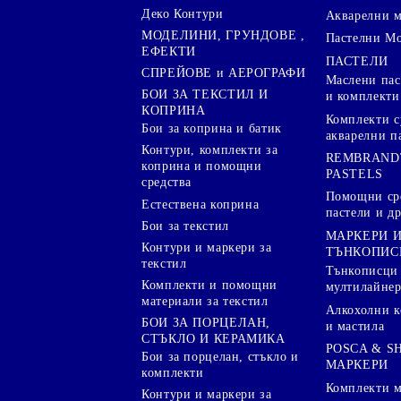
Деко Контури
Акварелни 
МОДЕЛИНИ, ГРУНДОВЕ ,
Пастелни М
ЕФЕКТИ
ПАСТЕЛИ
СПРЕЙОВЕ и АЕРОГРАФИ
Маслени пас
БОИ ЗА ТЕКСТИЛ И
и комплекти
КОПРИНА
Комплекти с
Бои за коприна и батик
акварелни п
Контури, комплекти за
REMBRAND
коприна и помощни
PASTELS
средства
Помощни сре
Естествена коприна
пастели и др
Бои за текстил
МАРКЕРИ 
Контури и маркери за
ТЪНКОПИС
текстил
Тънкописци
Комплекти и помощни
мултилайне
материали за текстил
Алкохолни к
БОИ ЗА ПОРЦЕЛАН,
и мастила
СТЪКЛО И КЕРАМИКА
POSCA & S
Бои за порцелан, стъкло и
МАРКЕРИ
комплекти
Комплекти м
Контури и маркери за