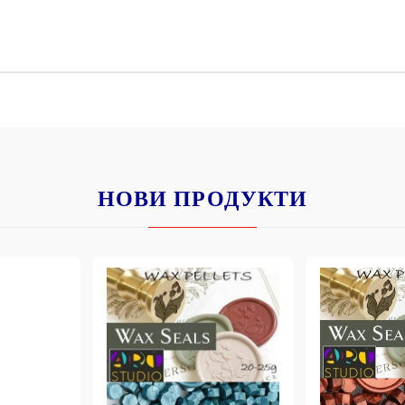
К
К
ИВНИ И ПЕЧАТИ ЗА
ХАРТИИ, ЗАГОТОВКИ ЗА
КАРТИЧКИ, ПЛИКОВЕ
НОВИ ПРОДУКТИ
 ПЕЧАТИ
Пликове и комплекти загото
картички
РНИ ПЕЧАТИ И
АРИ
Перлени , Металик , Брокат 
хартии
ЗА ВОСЪК И ЦВЕТНИ
Цветни и крафт картони / х
Креативни и ръчни картони 
Креп, тишу, деко велпапе и д
Цветен и фигурален паус