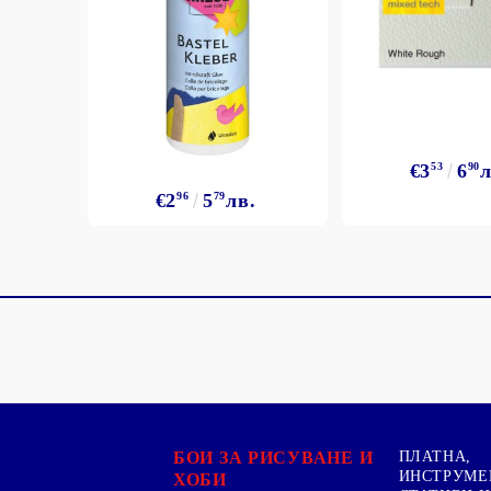
€3
53
6
90
л
€2
96
5
79
лв.
БОИ ЗА РИСУВАНЕ И
ПЛАТНА,
ИНСТРУМЕ
ХОБИ