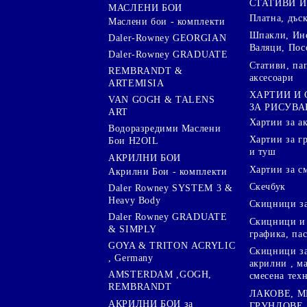
СТАТИВИ И
МАСЛЕНИ БОИ
Платна, дъс
Маслени бои - комплекти
Шпакли, Ин
Daler-Rowney GEORGIAN
Валяци, Пос
Daler-Rowney GRADUATE
Стативи, па
REMBRANDT &
аксесоари
ARTEMISIA
ХАРТИИ И
VAN GOGH & TALENS
ЗА РИСУВА
ART
Хартии за а
Водоразредими Маслени
Хартии за гр
Бои H2OIL
и туш
АКРИЛНИ БОИ
Хартии за с
Акрилни Бои - комплекти
Скечбук
Daler Rowney SYSTEM 3 &
Heavy Body
Скицници за
Daler Rowney GRADUATE
Скицници и 
& SIMPLY
графика, па
GOYA & TRITON АCRYLIC
Скицници за
, Germany
акрилни , м
AMSTERDAM ,GOGH,
смесена тех
REMBRANDT
ЛАКОВЕ, 
АКРИЛНИ БОИ за
ГРУНДОВЕ,