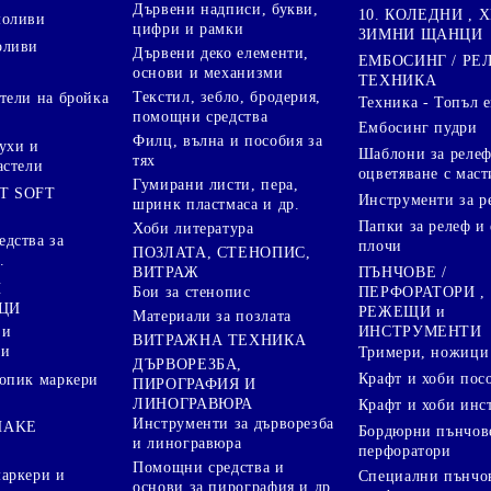
Дървени надписи, букви,
10. КОЛЕДНИ , X
моливи
цифри и рамки
ЗИМНИ ЩАНЦИ
оливи
Дървени деко елементи,
ЕМБОСИНГ / РЕ
основи и механизми
ТЕХНИКА
Текстил, зебло, бродерия,
тели на бройка
Техника - Топъл 
помощни средства
Ембосинг пудри
Филц, вълна и пособия за
ухи и
Шаблони за релеф
тях
астели
оцветяване с маст
Гумирани листи, пера,
T SOFT
Инструменти за р
шринк пластмаса и др.
Папки за релеф и
Хоби литература
дства за
плочи
ПОЗЛАТА, СТЕНОПИС,
.
ПЪНЧОВЕ /
ВИТРАЖ
И
ПЕРФОРАТОРИ ,
Бои за стенопис
ЦИ
РЕЖЕЩИ и
Материали за позлата
ИНСТРУМЕНТИ
 и
ВИТРАЖНА ТЕХНИКА
ри
Тримери, ножици 
ДЪРВОРЕЗБА,
Крафт и хоби пос
опик маркери
ПИРОГРАФИЯ И
ЛИНОГРАВЮРА
Крафт и хоби инс
Инструменти за дърворезба
HAKE
Бордюрни пънчов
и линогравюра
перфоратори
Помощни средства и
аркери и
Специални пънчо
основи за пирография и др.