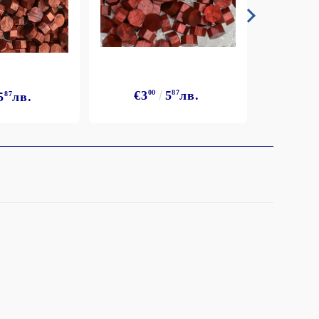
€3
00
5
87
лв.
5
87
лв.
€3