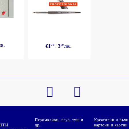
в.
€1
79
3
50
лв.
Моят профил
Вход
Регистрация
BGN
EUR
BG
EN
Перомоливи, паус, туш и
Креативни и ръчн
НТИ,
др.
картони и хартии