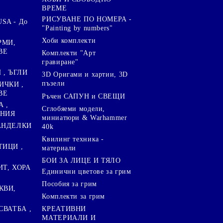
ВРЕМЕ
РИСУВАНЕ ПО НОМЕРА -
SA - До
"Painting by numbers"
Хоби комплекти
РМИ,
ВЕ
Комплекти "Арт
гравиране"
, ЪГЛИ
3D Оригами и хартии, 3D
пъзели
ИЧКИ ,
ВЕ
Ръчен САПУН и СВЕЩИ
А ,
Сглобяеми модели,
ЕНИЯ
миниатюри & Warhammer
ПАНДЕЛКИ
40k
Квилинг техника -
ТИЦИ ,
материали
БОИ ЗА ЛИЦЕ И ТЯЛО
ИТ, ХОРА
Единични цветове за грим
Пособия за грим
КВИ,
Комплекти за грим
СВАТБА ,
КРЕАТИВНИ
МАТЕРИАЛИ И