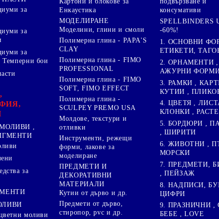
подвързване и
Картони и блокове за
диуми за
консумативи
Енкаустика
МОДЕЛИРАНЕ
SPELLBINDERS U
Моделини, глини и смоли
-60%!
диуми за
и
Полимерна глина - PAPA'S
1. ОСНОВНИ ФО
CLAY
ЕТИКЕТИ, ТАГО
диуми за
Полимерна глина - FIMO
 Темперни бои
2. ОРНАМЕНТИ ,
PROFESSIONAL
АЖУРНИ ФОРМИ 
пасти
Полимерна глина - FIMO
3. РАМКИ , КАРТ
SOFT, FIMO EFFECT
КУТИИ , ПЛИКО
,
Полимерна глина -
4. ЦВЕТЯ , ЛИСТ
ФИЯ,
SCULPEY PREMO USA
КЛОНКИ , РАСТ
И
Молдове, текстури и
5. БОРДЮРИ , 
МОЛИВИ ,
отливки
, ШИРИТИ
ПИГМЕНТИ
Инструменти, режещи
6. ЖИВОТНИ , П
оливи
форми, лакове за
МОРСКИ
моделиране
лени
7. ПРЕДМЕТИ, Б
ПРЕДМЕТИ И
дства за
, ПЕЙЗАЖ
ДЕКОРАТИВНИ
МАТЕРИАЛИ
8. НАДПИСИ, БУ
ГМЕНТИ
Кутии от дърво и др.
ЦИФРИ
Предмети от дърво,
ОЛИВИ
9. ПРАЗНИЧНИ , 
стиропор, pvc и др.
БЕБЕ , LOVE
цветни моливи