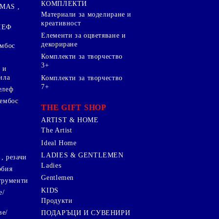
КОМПЛЕКТИ
MAS ,
Mатериали за моделиране и
креативност
ЛЕФ
Елементи за оцветяване и
декориране
ембос
Комплекти за творчество
3+
 и
ила
Комплекти за творчество
7+
елеф
 ембос
THE GIFT SHOP
ARTIST & HOME
The Artist
Ideal Home
LADIES & GENTLEMEN
, резачи
Ladies
обия
Gentlemen
трументи
KIDS
е/
Продукти
ве/
ПОДАРЪЦИ И СУВЕНИРИ