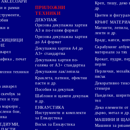
 АКСЕСОАРИ
Креп, тишу, деко 
ПРИЛОЖНИ
ки и рамки
др.
ТЕХНИКИ
струменти,
Цветен и фигурал
ДЕКУПАЖ
обия
КРАФТ МАТЕРИ
Оризова декупажна хартия
пки и
Магнити, лепила,
А3 и по-голям формат
ленти и др.
Оризова декупажна хартия
Брадс, капси, коп
 СКИЦНИЦИ
до А4 формат
НЕ
Скрабукинг албум
Декупажна хартия А4 до
кварел
материали за тях
А3+ стандартна
Брокат, пудри, п
афика , печат
Декупажна хартия по-
перли
голяма от А3+ стандартна
Перлички, мозайк
Декупажни лак/лепила
месени техники
пясък
Краклета, патини, ефектни
пасти и др.
Декоративно тикс
 акварел
стикери
Пособия за декупаж
скечбук за
Панделки, ширити
Шаблони и щампи декупаж
стел и туш
тел
и др.
 маркери ,
Деко елементи от 
ЕНКАУСТИКА
аслени бои,
дърво, метал и др
Инструменти и комплекти
ника
за Енкаустика
МАШИНИ И ЩА
МЕДИУМИ,
Восък за Енкаустика
Машини за рязане
 ПАСТИ