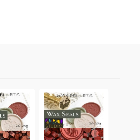
онтури и маркери за текстил
LOVE
омплекти и помощни материали за текстил
10. КОЛЕДНИ , XMAS , ЗИМНИ
ЩАНЦИ
ЕМБОСИНГ / РЕЛЕФ ТЕХНИКА
вки за
Техника - Топъл ембос
Ембосинг пудри
картони и
Шаблони за релеф и оцветяване с
мастила
артии
Инструменти за релеф
и хартии
Папки за релеф и ембос плочи
р.