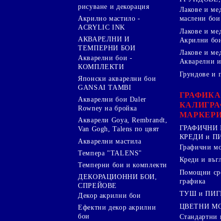
рисуване и декорация
Лакове и ме
Акрилно мастило -
маслени бои
ACRYLIC INK
Лакове и ме
АКВАРЕЛНИ И
Акрилни бо
ТЕМПЕРНИ БОИ
Лакове и ме
Акварелни бои -
Акварелни и
КОМПЛЕКТИ
Грундове и 
Японски акварелни бои
GANSAI TAMBI
ГРАФИКА
Акварелни бои Daler
КАЛИГРА
Rowney на бройка
МАРКЕР
Акварели Goya, Rembrandt,
ГРАФИЧНИ 
Van Gogh, Talens по цвят
КРЕДИ и 
Акварелни мастила
Графични м
Темпера "TALENS"
Креди и въг
Темперни бои и комплекти
Помощни сре
ДЕКОРАЦИОННИ БОИ,
графика
СПРЕЙОВЕ
ТУШ и ПИ
Декор акрилни бои
ЦВЕТНИ М
Ефектни декор акрилни
бои
Стандартни 