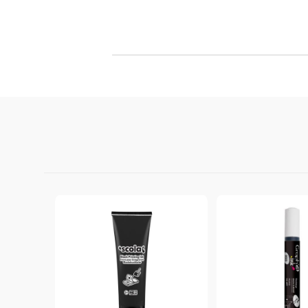
Филц, вълна и пособия за тях
Гумирани листи, пера, шринк пластмаса и др.
Хоби литература
ТАМПОНИ И МАСТИЛА
ДЕКОРАТ
ВОСЪК
Почистващи средства и апликатори за
ГУМЕНИ
мастила
ПОЛИМЕ
MEMENTO - Dye Ink Japan
АКСЕСО
VERSACRAFT - За текстил, дърво,
ПЕЧАТИ 
глина и други
ВОСЪЦИ
VERSAMAGIC - Chalk ink,
Тебеширено мастило
BRILLIANCE - Пигментно мастило