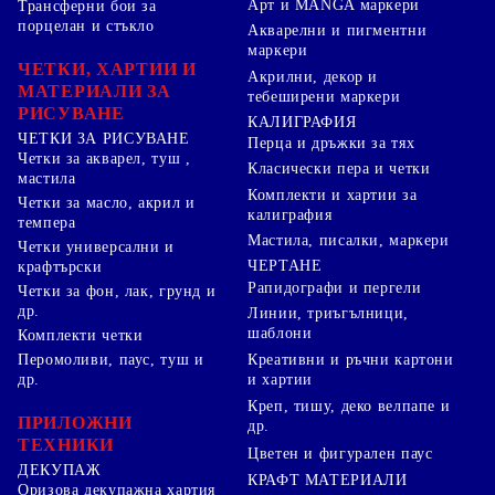
Арт и MANGA маркери
Трансферни бои за
порцелан и стъкло
Акварелни и пигментни
маркери
ЧЕТКИ, ХАРТИИ И
Акрилни, декор и
МАТЕРИАЛИ ЗА
тебеширени маркери
РИСУВАНЕ
КАЛИГРАФИЯ
ЧЕТКИ ЗА РИСУВАНЕ
Перца и дръжки за тях
Четки за акварел, туш ,
Класически пера и четки
мастила
Комплекти и хартии за
Четки за масло, акрил и
калиграфия
темпера
Мастила, писалки, маркери
Четки универсални и
ЧЕРТАНЕ
крафтърски
Рапидографи и пергели
Четки за фон, лак, грунд и
др.
Линии, триъгълници,
шаблони
Комплекти четки
Перомоливи, паус, туш и
Креативни и ръчни картони
др.
и хартии
Креп, тишу, деко велпапе и
ПРИЛОЖНИ
др.
ТЕХНИКИ
Цветен и фигурален паус
ДЕКУПАЖ
КРАФТ МАТЕРИАЛИ
Оризова декупажна хартия