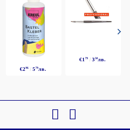
€1
79
3
50
лв.
€2
96
5
79
лв.