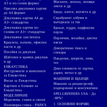
Магнити, лепила, лепящи
А3 и по-голям формат
ленти и др.
Оризова декупажна хартия
Брадс, капси, копчета и др.
до А4 формат
Скрабукинг албуми и
Декупажна хартия А4 до
материали за тях
А3+ стандартна
Декупажна хартия по-
Брокат, пудри, перфектни
голяма от А3+ стандартна
перли
Декупажни лак/лепила
Перлички, мозайки, цветен
Краклета, патини, ефектни
пясък
пасти и др.
Декоративно тиксо и
Пособия за декупаж
стикери
Шаблони и щампи декупаж
Панделки, ширити, лико,
и др.
тел
ЕНКАУСТИКА
Деко елементи от хартия,
Инструменти и комплекти
дърво, метал и др.
за Енкаустика
МАШИНИ И ЩАНЦИ
Восък за Енкаустика
Машини за рязане/релеф,
Картони и блокове за
подвързване и консумативи
Енкаустика
SPELLBINDERS USA - До
МОДЕЛИРАНЕ
-60%!
Моделини, глини и смоли
1. ОСНОВНИ ФОРМИ,
Полимерна глина - PAPA'S