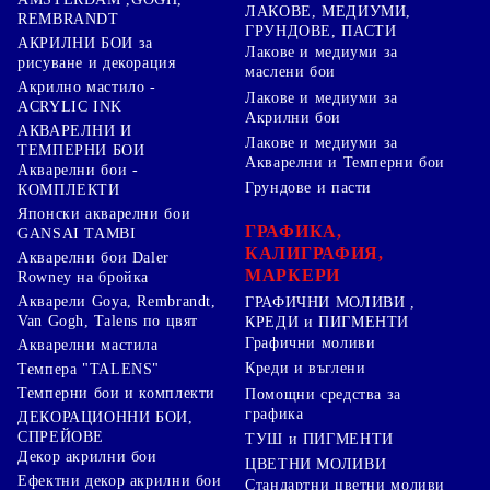
ЛАКОВЕ, МЕДИУМИ,
REMBRANDT
ГРУНДОВЕ, ПАСТИ
АКРИЛНИ БОИ за
Лакове и медиуми за
рисуване и декорация
маслени бои
Акрилно мастило -
Лакове и медиуми за
ACRYLIC INK
Акрилни бои
АКВАРЕЛНИ И
Лакове и медиуми за
ТЕМПЕРНИ БОИ
Акварелни и Темперни бои
Акварелни бои -
Грундове и пасти
КОМПЛЕКТИ
Японски акварелни бои
ГРАФИКА,
GANSAI TAMBI
КАЛИГРАФИЯ,
Акварелни бои Daler
МАРКЕРИ
Rowney на бройка
Акварели Goya, Rembrandt,
ГРАФИЧНИ МОЛИВИ ,
Van Gogh, Talens по цвят
КРЕДИ и ПИГМЕНТИ
Графични моливи
Акварелни мастила
Креди и въглени
Темпера "TALENS"
Темперни бои и комплекти
Помощни средства за
графика
ДЕКОРАЦИОННИ БОИ,
СПРЕЙОВЕ
ТУШ и ПИГМЕНТИ
Декор акрилни бои
ЦВЕТНИ МОЛИВИ
Ефектни декор акрилни бои
Стандартни цветни моливи