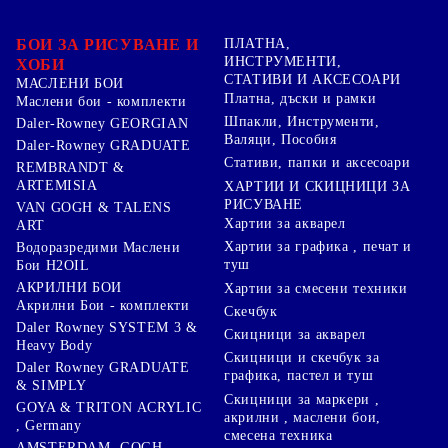
БОИ ЗА РИСУВАНЕ И
ПЛАТНА,
ИНСТРУМЕНТИ,
ХОБИ
СТАТИВИ И АКСЕСОАРИ
МАСЛЕНИ БОИ
Платна, дъски и рамки
Маслени бои - комплекти
Шпакли, Инструменти,
Daler-Rowney GEORGIAN
Валяци, Пособия
Daler-Rowney GRADUATE
Стативи, папки и аксесоари
REMBRANDT &
ARTEMISIA
ХАРТИИ И СКИЦНИЦИ ЗА
РИСУВАНЕ
VAN GOGH & TALENS
Хартии за акварел
ART
Хартии за графика , печат и
Водоразредими Маслени
туш
Бои H2OIL
АКРИЛНИ БОИ
Хартии за смесени техники
Акрилни Бои - комплекти
Скечбук
Daler Rowney SYSTEM 3 &
Скицници за акварел
Heavy Body
Скицници и скечбук за
Daler Rowney GRADUATE
графика, пастел и туш
& SIMPLY
Скицници за маркери ,
GOYA & TRITON АCRYLIC
акрилни , маслени бои,
, Germany
смесена техника
AMSTERDAM ,GOGH,