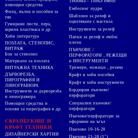
Техника - Топъл ембос
помощни средства
Ембосинг пудри
Филц, вълна и пособия за
Шаблони за релеф и
тях
оцветяване с мастила
Гумирани листи, пера,
Инструменти за релеф
шринк пластмаса и др.
Хоби литература
Папки за релеф и ембос
плочи
ПОЗЛАТА, СТЕНОПИС,
ВИТРАЖ
ПЪНЧОВЕ /
Бои за стенопис
ПЕРФОРАТОРИ , РЕЖЕЩИ
Материали за позлата
и ИНСТРУМЕНТИ
Тримери, ножици , резачи
ВИТРАЖНА ТЕХНИКА
ДЪРВОРЕЗБА,
Крафт и хоби пособия
ПИРОГРАФИЯ И
Крафт и хоби инструменти
ЛИНОГРАВЮРА
Бордюрни пънчове/
Инструменти за дърворезба
перфоратори
и линогравюра
Специални пънчове/
Помощни средства и
перфоратори
основи за пирография и др.
Пънчове/перфоратори за
СКРАПБУКИНГ И
оформяне на ъгъл
КРАФТ ТЕХНИКИ
Пънчове 10-16-20
ДИЗАЙНЕРСКИ ХАРТИИ
Пънчове 21-28 (1")