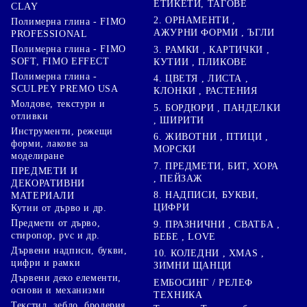
ЕТИКЕТИ, ТАГОВЕ
CLAY
2. ОРНАМЕНТИ ,
Полимерна глина - FIMO
АЖУРНИ ФОРМИ , ЪГЛИ
PROFESSIONAL
Полимерна глина - FIMO
3. РАМКИ , КАРТИЧКИ ,
SOFT, FIMO EFFECT
КУТИИ , ПЛИКОВЕ
Полимерна глина -
4. ЦВЕТЯ , ЛИСТА ,
SCULPEY PREMO USA
КЛОНКИ , РАСТЕНИЯ
Молдове, текстури и
5. БОРДЮРИ , ПАНДЕЛКИ
отливки
, ШИРИТИ
Инструменти, режещи
6. ЖИВОТНИ , ПТИЦИ ,
форми, лакове за
МОРСКИ
моделиране
7. ПРЕДМЕТИ, БИТ, ХОРА
ПРЕДМЕТИ И
, ПЕЙЗАЖ
ДЕКОРАТИВНИ
8. НАДПИСИ, БУКВИ,
МАТЕРИАЛИ
ЦИФРИ
Кутии от дърво и др.
Предмети от дърво,
9. ПРАЗНИЧНИ , СВАТБА ,
стиропор, pvc и др.
БЕБЕ , LOVE
Дървени надписи, букви,
10. КОЛЕДНИ , XMAS ,
цифри и рамки
ЗИМНИ ЩАНЦИ
Дървени деко елементи,
ЕМБОСИНГ / РЕЛЕФ
основи и механизми
ТЕХНИКА
Текстил, зебло, бродерия,