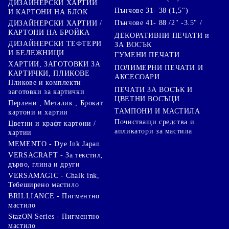
ДИЗАЙНЕРСКИ ХАРТИИ
Пънчове 31- 38 (1,5")
И КАРТОНИ НА БЛОК
Пънчове 41- 88 /2" -3.5" /
ДИЗАЙНЕРСКИ ХАРТИИ /
КАРТОНИ НА БРОЙКА
ДЕКОРАТИВНИ ПЕЧАТИ и
ДИЗАЙНЕРСКИ ТЕФТЕРИ
ЗА ВОСЪК
И БЕЛЕЖНИЦИ
ГУМЕНИ ПЕЧАТИ
ХАРТИИ, ЗАГОТОВКИ ЗА
ПОЛИМЕРНИ ПЕЧАТИ И
КАРТИЧКИ, ПЛИКОВЕ
АКСЕСОАРИ
Пликове и комплекти
ПЕЧАТИ ЗА ВОСЪК И
заготовки за картички
ЦВЕТНИ ВОСЪЦИ
Перлени , Металик , Брокат
ТАМПОНИ И МАСТИЛА
картони и хартии
Почистващи средства и
Цветни и крафт картони /
апликатори за мастила
хартии
MEMENTO - Dye Ink Japan
VERSACRAFT - За текстил,
дърво, глина и други
VERSAMAGIC - Chalk ink,
Тебеширено мастило
BRILLIANCE - Пигментно
мастило
StazON Series - Пигментно
мастило