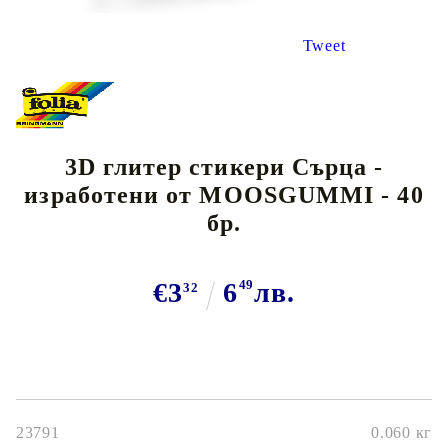
Tweet
3D глитер стикери Сърца -
изработени от MOOSGUMMI - 40
бр.
€3
6
49
лв.
32
23791
0.060
кг