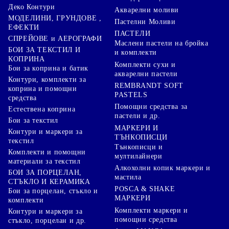
Деко Контури
Акварелни моливи
МОДЕЛИНИ, ГРУНДОВЕ ,
Пастелни Моливи
ЕФЕКТИ
ПАСТЕЛИ
СПРЕЙОВЕ и АЕРОГРАФИ
Маслени пастели на бройка
БОИ ЗА ТЕКСТИЛ И
и комплекти
КОПРИНА
Комплекти сухи и
Бои за коприна и батик
акварелни пастели
Контури, комплекти за
REMBRANDT SOFT
коприна и помощни
PASTELS
средства
Помощни средства за
Естествена коприна
пастели и др.
Бои за текстил
МАРКЕРИ И
Контури и маркери за
ТЪНКОПИСЦИ
текстил
Тънкописци и
Комплекти и помощни
мултилайнери
материали за текстил
Алкохолни копик маркери и
БОИ ЗА ПОРЦЕЛАН,
мастила
СТЪКЛО И КЕРАМИКА
POSCA & SHAKE
Бои за порцелан, стъкло и
МАРКЕРИ
комплекти
Комплекти маркери и
Контури и маркери за
помощни средства
стъкло, порцелан и др.