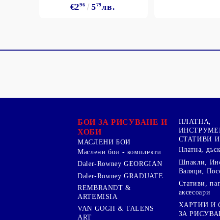
€2
96
5
79
лв.
БОИ ЗА РИСУВАНЕ И
ПЛАТНА,
ИНСТРУМЕ
ХОБИ
СТАТИВИ И
МАСЛЕНИ БОИ
Платна, дъс
Маслени бои - комплекти
Шпакли, Ин
Daler-Rowney GEORGIAN
Валяци, Пос
Daler-Rowney GRADUATE
Стативи, па
REMBRANDT &
аксесоари
ARTEMISIA
ХАРТИИ И
VAN GOGH & TALENS
ЗА РИСУВА
ART