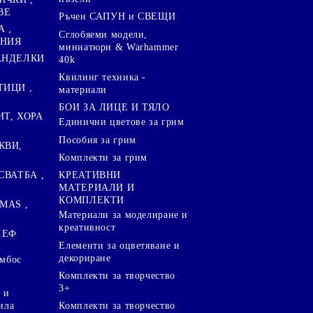
ВЕ
Ръчен САПУН и СВЕЩИ
А ,
Сглобяеми модели,
ЕНИЯ
миниатюри & Warhammer
ПАНДЕЛКИ
40k
Квилинг техника -
ТИЦИ ,
материали
БОИ ЗА ЛИЦЕ И ТЯЛО
ИТ, ХОРА
Единични цветове за грим
Пособия за грим
КВИ,
Комплекти за грим
СВАТБА ,
КРЕАТИВНИ
МАТЕРИАЛИ И
КОМПЛЕКТИ
MAS ,
Mатериали за моделиране и
креативност
ЛЕФ
Елементи за оцветяване и
декориране
ембос
Комплекти за творчество
3+
 и
ила
Комплекти за творчество