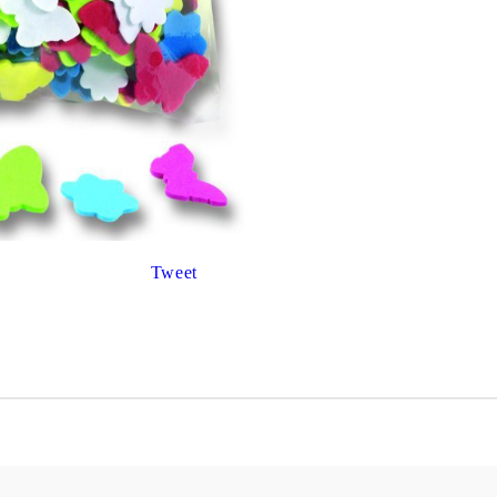
К
К
ИВНИ И ПЕЧАТИ ЗА
ХАРТИИ, ЗАГОТОВКИ ЗА
КАРТИЧКИ, ПЛИКОВЕ
 ПЕЧАТИ
Пликове и комплекти загото
Tweet
картички
РНИ ПЕЧАТИ И
АРИ
Перлени , Металик , Брокат 
хартии
ЗА ВОСЪК И ЦВЕТНИ
Цветни и крафт картони / х
Креативни и ръчни картони 
Креп, тишу, деко велпапе и д
Цветен и фигурален паус