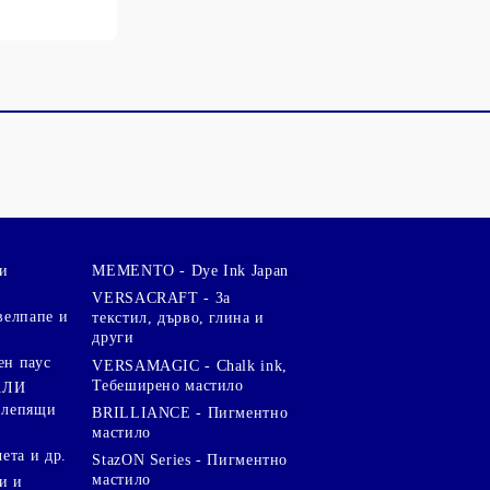
и
MEMENTO - Dye Ink Japan
VERSACRAFT - За
велпапе и
текстил, дърво, глина и
други
ен паус
VERSAMAGIC - Chalk ink,
Тебеширено мастило
АЛИ
 лепящи
BRILLIANCE - Пигментно
мастило
чета и др.
StazON Series - Пигментно
мастило
и и