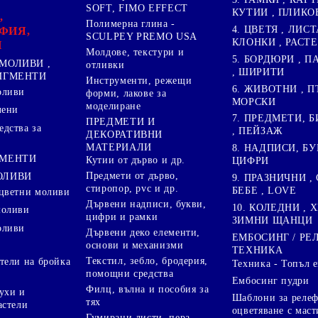
SOFT, FIMO EFFECT
КУТИИ , ПЛИКО
,
Полимерна глина -
4. ЦВЕТЯ , ЛИСТ
ФИЯ,
SCULPEY PREMO USA
КЛОНКИ , РАСТ
И
Молдове, текстури и
5. БОРДЮРИ , 
МОЛИВИ ,
отливки
, ШИРИТИ
ПИГМЕНТИ
Инструменти, режещи
6. ЖИВОТНИ , П
оливи
форми, лакове за
МОРСКИ
моделиране
лени
7. ПРЕДМЕТИ, Б
ПРЕДМЕТИ И
дства за
, ПЕЙЗАЖ
ДЕКОРАТИВНИ
МАТЕРИАЛИ
8. НАДПИСИ, БУ
ГМЕНТИ
Кутии от дърво и др.
ЦИФРИ
Предмети от дърво,
ОЛИВИ
9. ПРАЗНИЧНИ , 
стиропор, pvc и др.
БЕБЕ , LOVE
цветни моливи
Дървени надписи, букви,
10. КОЛЕДНИ , X
моливи
цифри и рамки
ЗИМНИ ЩАНЦИ
оливи
Дървени деко елементи,
ЕМБОСИНГ / РЕ
основи и механизми
ТЕХНИКА
Текстил, зебло, бродерия,
тели на бройка
Техника - Топъл 
помощни средства
Ембосинг пудри
Филц, вълна и пособия за
ухи и
Шаблони за релеф
тях
астели
оцветяване с маст
Гумирани листи, пера,