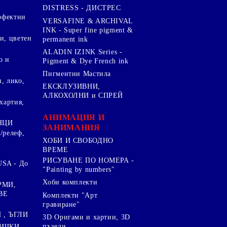
DISTRESS - ДИСТРЕС
ерфектни
VERSAFINE & ARCHIVAL
INK - Super fine pigment &
и, цветен
permanent ink
ALADIN IZINK Series -
о и
Pigment & Dye French ink
Пигментни Мастила
, лико,
ЕКСКЛУЗИВНИ,
АЛКОХОЛНИ и СПРЕЙ
хартия,
.
АНИМАЦИЯ И
НЦИ
ЗАНИМАНИЯ
/релеф,
ХОБИ И СВОБОДНО
ВРЕМЕ
РИСУВАНЕ ПО НОМЕРА -
SA - До
"Painting by numbers"
Хоби комплекти
РМИ,
ВЕ
Комплекти "Арт
гравиране"
, ЪГЛИ
3D Оригами и хартии, 3D
пъзели
ИЧКИ ,