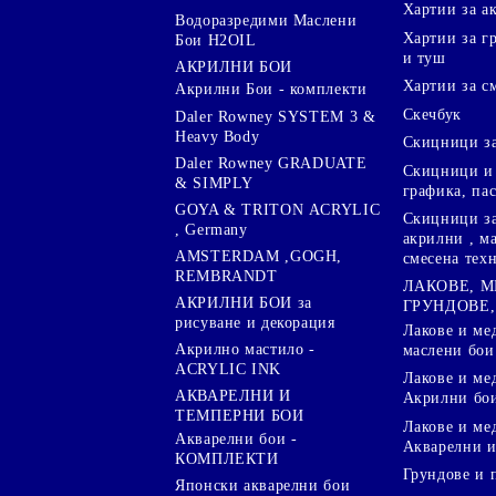
Хартии за а
Водоразредими Маслени
Хартии за гр
Бои H2OIL
и туш
АКРИЛНИ БОИ
Хартии за с
Акрилни Бои - комплекти
Скечбук
Daler Rowney SYSTEM 3 &
Heavy Body
Скицници за
Daler Rowney GRADUATE
Скицници и 
& SIMPLY
графика, па
GOYA & TRITON АCRYLIC
Скицници за
, Germany
акрилни , м
AMSTERDAM ,GOGH,
смесена тех
REMBRANDT
ЛАКОВЕ, 
АКРИЛНИ БОИ за
ГРУНДОВЕ,
рисуване и декорация
Лакове и ме
Акрилно мастило -
маслени бои
ACRYLIC INK
Лакове и ме
АКВАРЕЛНИ И
Акрилни бо
ТЕМПЕРНИ БОИ
Лакове и ме
Акварелни бои -
Акварелни и
КОМПЛЕКТИ
Грундове и 
Японски акварелни бои