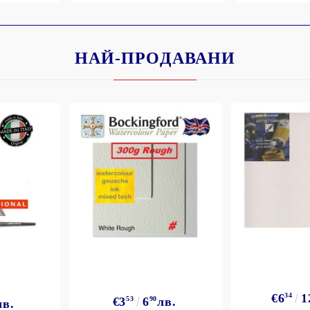
НАЙ-ПРОДАВАНИ
Моят профил
Вход
Регистрация
BGN
EUR
BG
EN
€6
34
1
€3
53
6
90
лв.
лв.