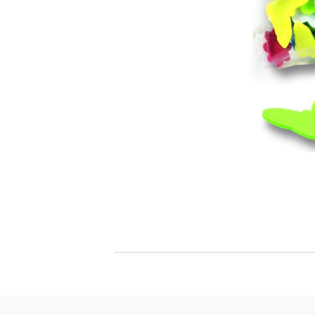
Филц, вълна и пособия за тях
Гумирани листи, пера, шринк пластмаса и др.
Хоби литература
ТАМПОНИ И МАСТИЛА
ДЕКОРАТ
ВОСЪК
Почистващи средства и апликатори за
ГУМЕНИ
мастила
ПОЛИМЕ
MEMENTO - Dye Ink Japan
АКСЕСО
VERSACRAFT - За текстил, дърво,
ПЕЧАТИ 
глина и други
ВОСЪЦИ
VERSAMAGIC - Chalk ink,
Тебеширено мастило
BRILLIANCE - Пигментно мастило