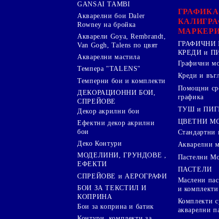
GANSAI TAMBI
ГРАФИКА
Акварелни бои Daler
КАЛИГРА
Rowney на бройка
МАРКЕР
Акварели Goya, Rembrandt,
ГРАФИЧНИ 
Van Gogh, Talens по цвят
КРЕДИ и 
Акварелни мастила
Графични м
Темпера "TALENS"
Креди и въг
Темперни бои и комплекти
Помощни сре
ДЕКОРАЦИОННИ БОИ,
графика
СПРЕЙОВЕ
ТУШ и ПИ
Декор акрилни бои
ЦВЕТНИ М
Ефектни декор акрилни
бои
Стандартни 
Деко Контури
Акварелни 
МОДЕЛИНИ, ГРУНДОВЕ ,
Пастелни М
ЕФЕКТИ
ПАСТЕЛИ
СПРЕЙОВЕ и АЕРОГРАФИ
Маслени пас
БОИ ЗА ТЕКСТИЛ И
и комплекти
КОПРИНА
Комплекти с
Бои за коприна и батик
акварелни п
Контури, комплекти за