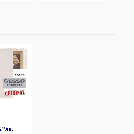
2
40
лв.