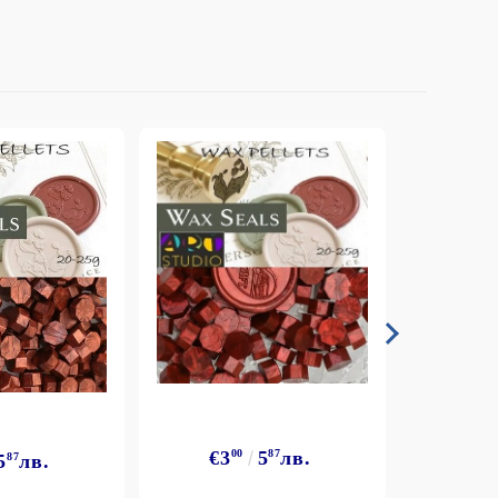
€3
00
5
87
лв.
5
87
лв.
€3