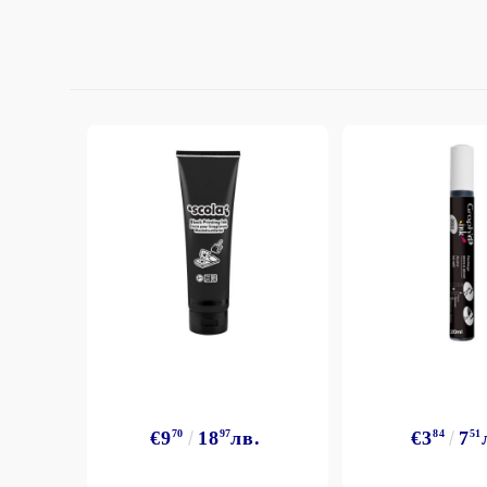
StazON Series - Пигментно мастило
DISTRESS - ДИСТРЕС
VERSAFINE & ARCHIVAL INK -
Super fine pigment & permanent ink
ALADIN IZINK Series - Pigment & Dye
French ink
Пигментни Мастила
ЕКСКЛУЗИВНИ, АЛКОХОЛНИ и
СПРЕЙ
€9
70
18
97
лв.
€3
84
7
51