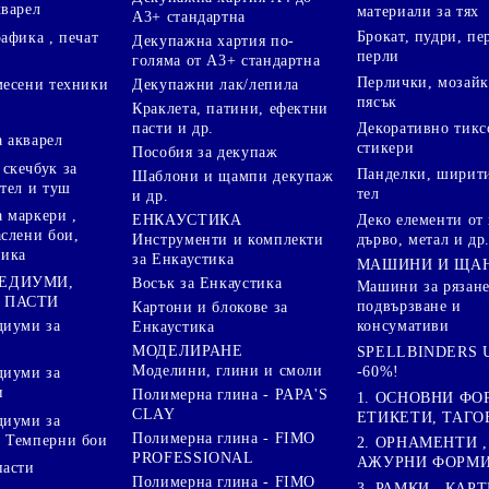
кварел
материали за тях
А3+ стандартна
Брокат, пудри, п
афика , печат
Декупажна хартия по-
перли
голяма от А3+ стандартна
Перлички, мозайк
Декупажни лак/лепила
месени техники
пясък
Краклета, патини, ефектни
пасти и др.
Декоративно тикс
 акварел
стикери
Пособия за декупаж
скечбук за
Панделки, ширити
Шаблони и щампи декупаж
стел и туш
тел
и др.
 маркери ,
Деко елементи от 
ЕНКАУСТИКА
аслени бои,
дърво, метал и др
Инструменти и комплекти
ника
за Енкаустика
МАШИНИ И ЩА
МЕДИУМИ,
Восък за Енкаустика
Машини за рязане
 ПАСТИ
подвързване и
Картони и блокове за
диуми за
консумативи
Енкаустика
МОДЕЛИРАНЕ
SPELLBINDERS U
Моделини, глини и смоли
-60%!
диуми за
и
Полимерна глина - PAPA'S
1. ОСНОВНИ ФО
CLAY
ЕТИКЕТИ, ТАГО
диуми за
Полимерна глина - FIMO
 Темперни бои
2. ОРНАМЕНТИ ,
PROFESSIONAL
АЖУРНИ ФОРМИ 
пасти
Полимерна глина - FIMO
3. РАМКИ , КАРТ