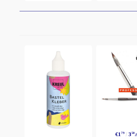
€1
79
3
50