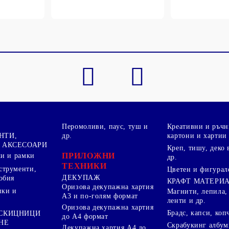
Перомоливи, паус, туш и
Креативни и ръчн
НТИ,
др.
картони и хартии
 АКСЕСОАРИ
Креп, тишу, деко 
ПРИЛОЖНИ
ки и рамки
др.
ТЕХНИКИ
струменти,
Цветен и фигурал
ДЕКУПАЖ
обия
КРАФТ МАТЕРИ
Оризова декупажна хартия
пки и
Магнити, лепила,
А3 и по-голям формат
ленти и др.
Оризова декупажна хартия
Брадс, капси, коп
 СКИЦНИЦИ
до А4 формат
НЕ
Скрабукинг албум
Декупажна хартия А4 до