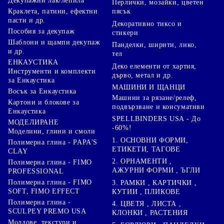
Декупажни лак/лепила
Перлички, мозайки, цветен
Краклета, патини, ефектни
пясък
пасти и др.
Декоративно тиксо и
Пособия за декупаж
стикери
Шаблони и щампи декупаж
Панделки, ширити, лико,
и др.
тел
ЕНКАУСТИКА
Деко елементи от хартия,
Инструменти и комплекти
дърво, метал и др.
за Енкаустика
МАШИНИ И ЩАНЦИ
Восък за Енкаустика
Машини за рязане/релеф,
Картони и блокове за
подвързване и консумативи
Енкаустика
SPELLBINDERS USA - До
МОДЕЛИРАНЕ
-60%!
Моделини, глини и смоли
1. ОСНОВНИ ФОРМИ,
Полимерна глина - PAPA'S
ЕТИКЕТИ, ТАГОВЕ
CLAY
2. ОРНАМЕНТИ ,
Полимерна глина - FIMO
АЖУРНИ ФОРМИ , ЪГЛИ
PROFESSIONAL
Полимерна глина - FIMO
3. РАМКИ , КАРТИЧКИ ,
SOFT, FIMO EFFECT
КУТИИ , ПЛИКОВЕ
Полимерна глина -
4. ЦВЕТЯ , ЛИСТА ,
SCULPEY PREMO USA
КЛОНКИ , РАСТЕНИЯ
Молдове, текстури и