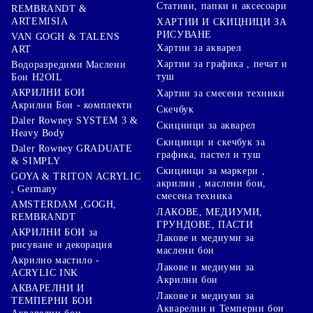
Стативи, папки и аксесоари
REMBRANDT &
ARTEMISIA
ХАРТИИ И СКИЦНИЦИ ЗА
РИСУВАНЕ
VAN GOGH & TALENS
Хартии за акварел
ART
Хартии за графика , печат и
Водоразредими Маслени
туш
Бои H2OIL
АКРИЛНИ БОИ
Хартии за смесени техники
Акрилни Бои - комплекти
Скечбук
Daler Rowney SYSTEM 3 &
Скицници за акварел
Heavy Body
Скицници и скечбук за
Daler Rowney GRADUATE
графика, пастел и туш
& SIMPLY
Скицници за маркери ,
GOYA & TRITON АCRYLIC
акрилни , маслени бои,
, Germany
смесена техника
AMSTERDAM ,GOGH,
ЛАКОВЕ, МЕДИУМИ,
REMBRANDT
ГРУНДОВЕ, ПАСТИ
АКРИЛНИ БОИ за
Лакове и медиуми за
рисуване и декорация
маслени бои
Акрилно мастило -
Лакове и медиуми за
ACRYLIC INK
Акрилни бои
АКВАРЕЛНИ И
Лакове и медиуми за
ТЕМПЕРНИ БОИ
Акварелни и Темперни бои