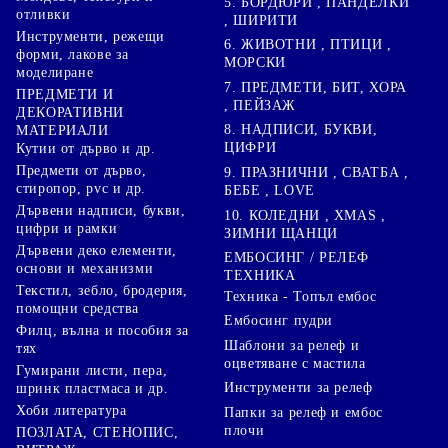
5. БОРДЮРИ , ПАНДЕЛКИ
отливки
, ШИРИТИ
Инструменти, режещи
6. ЖИВОТНИ , ПТИЦИ ,
форми, лакове за
МОРСКИ
моделиране
7. ПРЕДМЕТИ, БИТ, ХОРА
ПРЕДМЕТИ И
, ПЕЙЗАЖ
ДЕКОРАТИВНИ
8. НАДПИСИ, БУКВИ,
МАТЕРИАЛИ
ЦИФРИ
Кутии от дърво и др.
Предмети от дърво,
9. ПРАЗНИЧНИ , СВАТБА ,
стиропор, pvc и др.
БЕБЕ , LOVE
Дървени надписи, букви,
10. КОЛЕДНИ , XMAS ,
цифри и рамки
ЗИМНИ ЩАНЦИ
Дървени деко елементи,
ЕМБОСИНГ / РЕЛЕФ
основи и механизми
ТЕХНИКА
Текстил, зебло, бродерия,
Техника - Топъл ембос
помощни средства
Ембосинг пудри
Филц, вълна и пособия за
Шаблони за релеф и
тях
оцветяване с мастила
Гумирани листи, пера,
Инструменти за релеф
шринк пластмаса и др.
Хоби литература
Папки за релеф и ембос
плочи
ПОЗЛАТА, СТЕНОПИС,