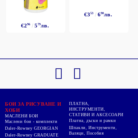
€3
53
6
90
лв.
€2
96
5
79
лв.
БОИ ЗА РИСУВАНЕ И
ПЛАТНА,
ИНСТРУМЕНТИ,
ХОБИ
СТАТИВИ И АКСЕСОАРИ
МАСЛЕНИ БОИ
Платна, дъски и рамки
Маслени бои - комплекти
Шпакли, Инструменти,
Daler-Rowney GEORGIAN
Валяци, Пособия
Daler-Rowney GRADUATE