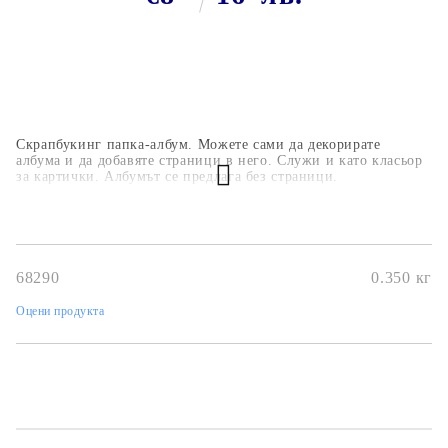
Скрапбукинг папка-албум.
Можете сами да декорирате
албума и да
добавяте страници в него. Служи и като класьор
за картички.
Албумът се предлага без страници.
68290
0.350
кг
Оцени продукта