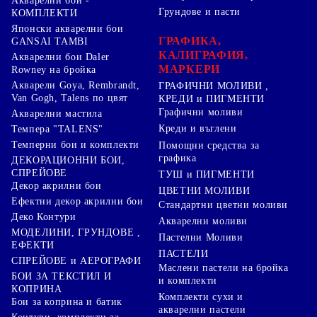
Акварелни бои -
Грундове и пасти
КОМПЛЕКТИ
Японски акварелни бои
ГРАФИКА,
GANSAI TAMBI
КАЛИГРАФИЯ,
Акварелни бои Daler
МАРКЕРИ
Rowney на бройка
Акварели Goya, Rembrandt,
ГРАФИЧНИ МОЛИВИ ,
Van Gogh, Talens по цвят
КРЕДИ и ПИГМЕНТИ
Графични моливи
Акварелни мастила
Креди и въглени
Темпера "TALENS"
Темперни бои и комплекти
Помощни средства за
графика
ДЕКОРАЦИОННИ БОИ,
СПРЕЙОВЕ
ТУШ и ПИГМЕНТИ
Декор акрилни бои
ЦВЕТНИ МОЛИВИ
Ефектни декор акрилни бои
Стандартни цветни моливи
Деко Контури
Акварелни моливи
МОДЕЛИНИ, ГРУНДОВЕ ,
Пастелни Моливи
ЕФЕКТИ
ПАСТЕЛИ
СПРЕЙОВЕ и АЕРОГРАФИ
Маслени пастели на бройка
БОИ ЗА ТЕКСТИЛ И
и комплекти
КОПРИНА
Комплекти сухи и
Бои за коприна и батик
акварелни пастели