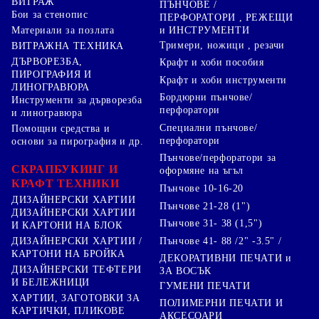
ВИТРАЖ
ПЪНЧОВЕ /
Бои за стенопис
ПЕРФОРАТОРИ , РЕЖЕЩИ
Материали за позлата
и ИНСТРУМЕНТИ
Тримери, ножици , резачи
ВИТРАЖНА ТЕХНИКА
ДЪРВОРЕЗБА,
Крафт и хоби пособия
ПИРОГРАФИЯ И
Крафт и хоби инструменти
ЛИНОГРАВЮРА
Бордюрни пънчове/
Инструменти за дърворезба
перфоратори
и линогравюра
Специални пънчове/
Помощни средства и
перфоратори
основи за пирография и др.
Пънчове/перфоратори за
СКРАПБУКИНГ И
оформяне на ъгъл
КРАФТ ТЕХНИКИ
Пънчове 10-16-20
ДИЗАЙНЕРСКИ ХАРТИИ
Пънчове 21-28 (1")
ДИЗАЙНЕРСКИ ХАРТИИ
Пънчове 31- 38 (1,5")
И КАРТОНИ НА БЛОК
Пънчове 41- 88 /2" -3.5" /
ДИЗАЙНЕРСКИ ХАРТИИ /
КАРТОНИ НА БРОЙКА
ДЕКОРАТИВНИ ПЕЧАТИ и
ДИЗАЙНЕРСКИ ТЕФТЕРИ
ЗА ВОСЪК
И БЕЛЕЖНИЦИ
ГУМЕНИ ПЕЧАТИ
ХАРТИИ, ЗАГОТОВКИ ЗА
ПОЛИМЕРНИ ПЕЧАТИ И
КАРТИЧКИ, ПЛИКОВЕ
АКСЕСОАРИ