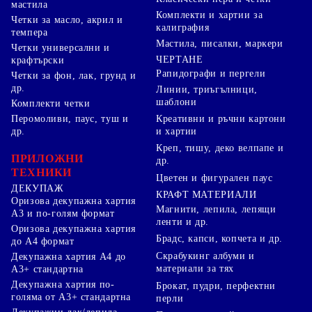
мастила
Комплекти и хартии за
Четки за масло, акрил и
калиграфия
темпера
Мастила, писалки, маркери
Четки универсални и
ЧЕРТАНЕ
крафтърски
Рапидографи и пергели
Четки за фон, лак, грунд и
др.
Линии, триъгълници,
шаблони
Комплекти четки
Перомоливи, паус, туш и
Креативни и ръчни картони
др.
и хартии
Креп, тишу, деко велпапе и
ПРИЛОЖНИ
др.
ТЕХНИКИ
Цветен и фигурален паус
ДЕКУПАЖ
КРАФТ МАТЕРИАЛИ
Оризова декупажна хартия
Магнити, лепила, лепящи
А3 и по-голям формат
ленти и др.
Оризова декупажна хартия
Брадс, капси, копчета и др.
до А4 формат
Скрабукинг албуми и
Декупажна хартия А4 до
материали за тях
А3+ стандартна
Декупажна хартия по-
Брокат, пудри, перфектни
голяма от А3+ стандартна
перли