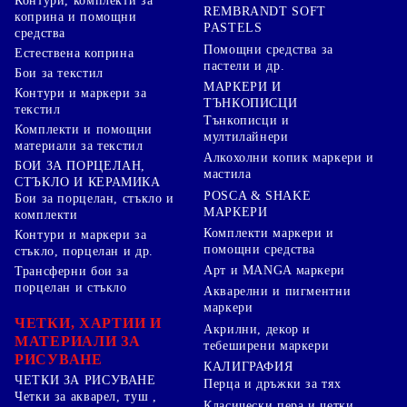
Контури, комплекти за
REMBRANDT SOFT
коприна и помощни
PASTELS
средства
Помощни средства за
Естествена коприна
пастели и др.
Бои за текстил
МАРКЕРИ И
Контури и маркери за
ТЪНКОПИСЦИ
текстил
Тънкописци и
Комплекти и помощни
мултилайнери
материали за текстил
Алкохолни копик маркери и
БОИ ЗА ПОРЦЕЛАН,
мастила
СТЪКЛО И КЕРАМИКА
POSCA & SHAKE
Бои за порцелан, стъкло и
МАРКЕРИ
комплекти
Комплекти маркери и
Контури и маркери за
помощни средства
стъкло, порцелан и др.
Арт и MANGA маркери
Трансферни бои за
порцелан и стъкло
Акварелни и пигментни
маркери
ЧЕТКИ, ХАРТИИ И
Акрилни, декор и
МАТЕРИАЛИ ЗА
тебеширени маркери
РИСУВАНЕ
КАЛИГРАФИЯ
ЧЕТКИ ЗА РИСУВАНЕ
Перца и дръжки за тях
Четки за акварел, туш ,
Класически пера и четки