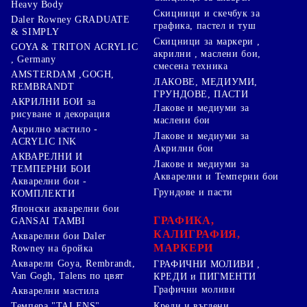
Heavy Body
Скицници и скечбук за
Daler Rowney GRADUATE
графика, пастел и туш
& SIMPLY
Скицници за маркери ,
GOYA & TRITON АCRYLIC
акрилни , маслени бои,
, Germany
смесена техника
AMSTERDAM ,GOGH,
ЛАКОВЕ, МЕДИУМИ,
REMBRANDT
ГРУНДОВЕ, ПАСТИ
АКРИЛНИ БОИ за
Лакове и медиуми за
рисуване и декорация
маслени бои
Акрилно мастило -
Лакове и медиуми за
ACRYLIC INK
Акрилни бои
АКВАРЕЛНИ И
Лакове и медиуми за
ТЕМПЕРНИ БОИ
Акварелни и Темперни бои
Акварелни бои -
Грундове и пасти
КОМПЛЕКТИ
Японски акварелни бои
ГРАФИКА,
GANSAI TAMBI
КАЛИГРАФИЯ,
Акварелни бои Daler
МАРКЕРИ
Rowney на бройка
Акварели Goya, Rembrandt,
ГРАФИЧНИ МОЛИВИ ,
Van Gogh, Talens по цвят
КРЕДИ и ПИГМЕНТИ
Графични моливи
Акварелни мастила
Креди и въглени
Темпера "TALENS"