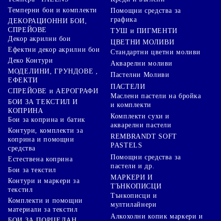
Темперни бои и комплекти
Помощни средства за
графика
ДЕКОРАЦИОННИ БОИ,
СПРЕЙОВЕ
ТУШ и ПИГМЕНТИ
Декор акрилни бои
ЦВЕТНИ МОЛИВИ
Ефектни декор акрилни бои
Стандартни цветни моливи
Деко Контури
Акварелни моливи
МОДЕЛИНИ, ГРУНДОВЕ ,
Пастелни Моливи
ЕФЕКТИ
ПАСТЕЛИ
СПРЕЙОВЕ и АЕРОГРАФИ
Маслени пастели на бройка
БОИ ЗА ТЕКСТИЛ И
и комплекти
КОПРИНА
Комплекти сухи и
Бои за коприна и батик
акварелни пастели
Контури, комплекти за
REMBRANDT SOFT
коприна и помощни
PASTELS
средства
Помощни средства за
Естествена коприна
пастели и др.
Бои за текстил
МАРКЕРИ И
Контури и маркери за
ТЪНКОПИСЦИ
текстил
Тънкописци и
Комплекти и помощни
мултилайнери
материали за текстил
Алкохолни копик маркери и
БОИ ЗА ПОРЦЕЛАН,