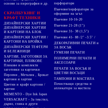
перфоратори
основи за пирография и др.
Пънчове/перфоратори за
СКРАПБУКИНГ И
оформяне на ъгъл
КРАФТ ТЕХНИКИ
Пънчове 10-16-20
ДИЗАЙНЕРСКИ ХАРТИИ
Пънчове 21-28 (1")
ДИЗАЙНЕРСКИ ХАРТИИ
Пънчове 31- 38 (1,5")
И КАРТОНИ НА БЛОК
Пънчове 41- 88 /2" -3.5" /
ДИЗАЙНЕРСКИ ХАРТИИ /
КАРТОНИ НА БРОЙКА
ДЕКОРАТИВНИ ПЕЧАТИ и
ДИЗАЙНЕРСКИ ТЕФТЕРИ
ЗА ВОСЪК
И БЕЛЕЖНИЦИ
ГУМЕНИ ПЕЧАТИ
ХАРТИИ, ЗАГОТОВКИ ЗА
ПОЛИМЕРНИ ПЕЧАТИ И
КАРТИЧКИ, ПЛИКОВЕ
АКСЕСОАРИ
Пликове и комплекти
ПЕЧАТИ ЗА ВОСЪК И
заготовки за картички
ЦВЕТНИ ВОСЪЦИ
Перлени , Металик , Брокат
ТАМПОНИ И МАСТИЛА
картони и хартии
Почистващи средства и
Цветни и крафт картони /
апликатори за мастила
хартии
MEMENTO - Dye Ink Japan
VERSACRAFT - За текстил,
дърво, глина и други