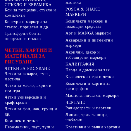
мастила
СТЪКЛО И КЕРАМИКА
POSCA & SHAKE
Бои за порцелан, стъкло и
МАРКЕРИ
комплекти
Комплекти маркери и
Контури и маркери за
помощни средства
стъкло, порцелан и др.
Арт и MANGA маркери
Трансферни бои за
порцелан и стъкло
Акварелни и пигментни
маркери
ЧЕТКИ, ХАРТИИ И
Акрилни, декор и
МАТЕРИАЛИ ЗА
тебеширени маркери
РИСУВАНЕ
КАЛИГРАФИЯ
ЧЕТКИ ЗА РИСУВАНЕ
Перца и дръжки за тях
Четки за акварел, туш ,
Класически пера и четки
мастила
Комплекти и хартии за
Четки за масло, акрил и
калиграфия
темпера
Мастила, писалки, маркери
Четки универсални и
ЧЕРТАНЕ
крафтърски
Рапидографи и пергели
Четки за фон, лак, грунд и
др.
Линии, триъгълници,
шаблони
Комплекти четки
Перомоливи, паус, туш и
Креативни и ръчни картони