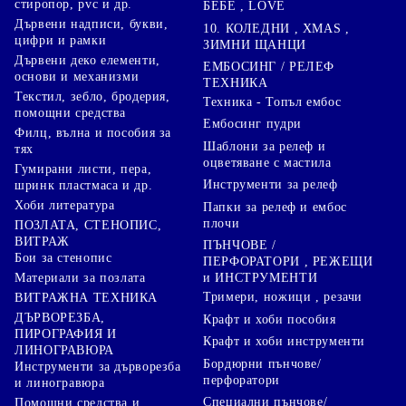
стиропор, pvc и др.
БЕБЕ , LOVE
Дървени надписи, букви,
10. КОЛЕДНИ , XMAS ,
цифри и рамки
ЗИМНИ ЩАНЦИ
Дървени деко елементи,
ЕМБОСИНГ / РЕЛЕФ
основи и механизми
ТЕХНИКА
Текстил, зебло, бродерия,
Техника - Топъл ембос
помощни средства
Ембосинг пудри
Филц, вълна и пособия за
Шаблони за релеф и
тях
оцветяване с мастила
Гумирани листи, пера,
Инструменти за релеф
шринк пластмаса и др.
Хоби литература
Папки за релеф и ембос
плочи
ПОЗЛАТА, СТЕНОПИС,
ВИТРАЖ
ПЪНЧОВЕ /
Бои за стенопис
ПЕРФОРАТОРИ , РЕЖЕЩИ
Материали за позлата
и ИНСТРУМЕНТИ
Тримери, ножици , резачи
ВИТРАЖНА ТЕХНИКА
ДЪРВОРЕЗБА,
Крафт и хоби пособия
ПИРОГРАФИЯ И
Крафт и хоби инструменти
ЛИНОГРАВЮРА
Бордюрни пънчове/
Инструменти за дърворезба
перфоратори
и линогравюра
Специални пънчове/
Помощни средства и