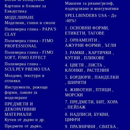
Машини за рязане/релеф,
Картони и блокове за
подвързване и консумативи
Енкаустика
SPELLBINDERS USA - До
МОДЕЛИРАНЕ
-60%!
Моделини, глини и смоли
1. ОСНОВНИ ФОРМИ,
Полимерна глина - PAPA'S
ЕТИКЕТИ, ТАГОВЕ
CLAY
2. ОРНАМЕНТИ ,
Полимерна глина - FIMO
АЖУРНИ ФОРМИ , ЪГЛИ
PROFESSIONAL
Полимерна глина - FIMO
3. РАМКИ , КАРТИЧКИ ,
SOFT, FIMO EFFECT
КУТИИ , ПЛИКОВЕ
Полимерна глина -
4. ЦВЕТЯ , ЛИСТА ,
SCULPEY PREMO USA
КЛОНКИ , РАСТЕНИЯ
Молдове, текстури и
5. БОРДЮРИ , ПАНДЕЛКИ
отливки
, ШИРИТИ
Инструменти, режещи
6. ЖИВОТНИ , ПТИЦИ ,
форми, лакове за
МОРСКИ
моделиране
7. ПРЕДМЕТИ, БИТ, ХОРА
ПРЕДМЕТИ И
, ПЕЙЗАЖ
ДЕКОРАТИВНИ
8. НАДПИСИ, БУКВИ,
МАТЕРИАЛИ
ЦИФРИ
Кутии от дърво и др.
Предмети от дърво,
9. ПРАЗНИЧНИ , СВАТБА ,