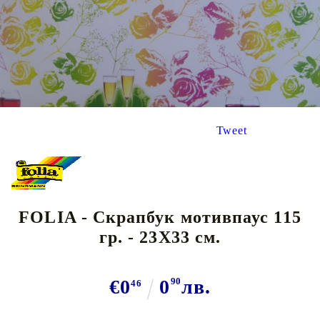
Tweet
FOLIA - Скрапбук мотивпаус 115
гр. - 23Х33 см.
€0
0
90
лв.
46