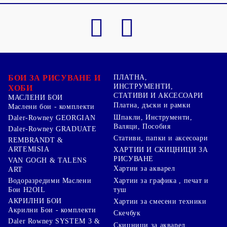
БОИ ЗА РИСУВАНЕ И
ПЛАТНА,
ИНСТРУМЕНТИ,
ХОБИ
СТАТИВИ И АКСЕСОАРИ
МАСЛЕНИ БОИ
Платна, дъски и рамки
Маслени бои - комплекти
Шпакли, Инструменти,
Daler-Rowney GEORGIAN
Валяци, Пособия
Daler-Rowney GRADUATE
Стативи, папки и аксесоари
REMBRANDT &
ARTEMISIA
ХАРТИИ И СКИЦНИЦИ ЗА
РИСУВАНЕ
VAN GOGH & TALENS
Хартии за акварел
ART
Хартии за графика , печат и
Водоразредими Маслени
туш
Бои H2OIL
АКРИЛНИ БОИ
Хартии за смесени техники
Акрилни Бои - комплекти
Скечбук
Daler Rowney SYSTEM 3 &
Скицници за акварел