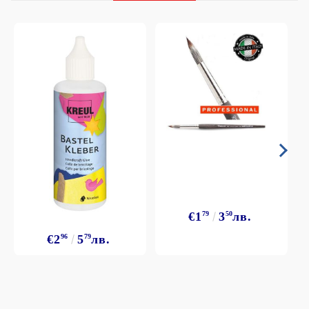
€1
79
3
50
лв.
€2
96
5
79
лв.