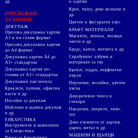
др.
и хартии
Креп, тишу, деко велпапе и
ПРИЛОЖНИ
др.
ТЕХНИКИ
Цветен и фигурален паус
ДЕКУПАЖ
КРАФТ МАТЕРИАЛИ
Оризова декупажна хартия
Магнити, лепила, лепящи
А3 и по-голям формат
ленти и др.
Оризова декупажна хартия
Брадс, капси, копчета и др.
до А4 формат
Скрабукинг албуми и
Декупажна хартия А4 до
материали за тях
А3+ стандартна
Декупажна хартия по-
Брокат, пудри, перфектни
голяма от А3+ стандартна
перли
Декупажни лак/лепила
Перлички, мозайки, цветен
Краклета, патини, ефектни
пясък
пасти и др.
Декоративно тиксо и
Пособия за декупаж
стикери
Шаблони и щампи декупаж
Панделки, ширити, лико,
и др.
тел
ЕНКАУСТИКА
Деко елементи от хартия,
Инструменти и комплекти
дърво, метал и др.
за Енкаустика
МАШИНИ И ЩАНЦИ
Восък за Енкаустика