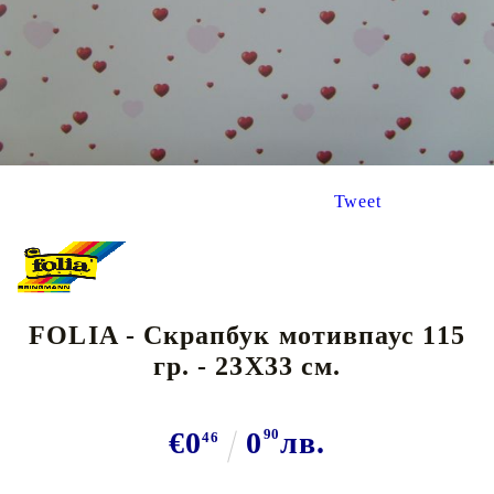
Tweet
FOLIA - Скрапбук мотивпаус 115
гр. - 23Х33 см.
€0
0
90
лв.
46