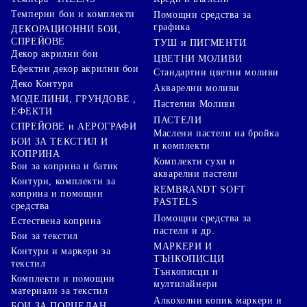
Темперни бои и комплекти
Помощни средства за
графика
ДЕКОРАЦИОННИ БОИ,
СПРЕЙОВЕ
ТУШ и ПИГМЕНТИ
Декор акрилни бои
ЦВЕТНИ МОЛИВИ
Ефектни декор акрилни бои
Стандартни цветни моливи
Деко Контури
Акварелни моливи
МОДЕЛИНИ, ГРУНДОВЕ ,
Пастелни Моливи
ЕФЕКТИ
ПАСТЕЛИ
СПРЕЙОВЕ и АЕРОГРАФИ
Маслени пастели на бройка
БОИ ЗА ТЕКСТИЛ И
и комплекти
КОПРИНА
Комплекти сухи и
Бои за коприна и батик
акварелни пастели
Контури, комплекти за
REMBRANDT SOFT
коприна и помощни
PASTELS
средства
Помощни средства за
Естествена коприна
пастели и др.
Бои за текстил
МАРКЕРИ И
Контури и маркери за
ТЪНКОПИСЦИ
текстил
Тънкописци и
Комплекти и помощни
мултилайнери
материали за текстил
Алкохолни копик маркери и
БОИ ЗА ПОРЦЕЛАН,