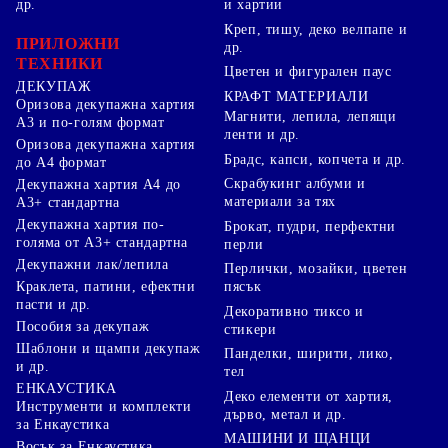
др.
и хартии
Креп, тишу, деко велпапе и
ПРИЛОЖНИ
др.
ТЕХНИКИ
Цветен и фигурален паус
ДЕКУПАЖ
КРАФТ МАТЕРИАЛИ
Оризова декупажна хартия
Магнити, лепила, лепящи
А3 и по-голям формат
ленти и др.
Оризова декупажна хартия
Брадс, капси, копчета и др.
до А4 формат
Скрабукинг албуми и
Декупажна хартия А4 до
материали за тях
А3+ стандартна
Декупажна хартия по-
Брокат, пудри, перфектни
голяма от А3+ стандартна
перли
Декупажни лак/лепила
Перлички, мозайки, цветен
Краклета, патини, ефектни
пясък
пасти и др.
Декоративно тиксо и
Пособия за декупаж
стикери
Шаблони и щампи декупаж
Панделки, ширити, лико,
и др.
тел
ЕНКАУСТИКА
Деко елементи от хартия,
Инструменти и комплекти
дърво, метал и др.
за Енкаустика
МАШИНИ И ЩАНЦИ
Восък за Енкаустика