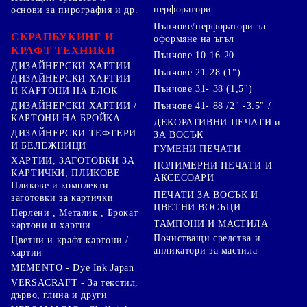
перфоратори
основи за пирография и др.
Пънчове/перфоратори за
СКРАПБУКИНГ И
оформяне на ъгъл
КРАФТ ТЕХНИКИ
Пънчове 10-16-20
ДИЗАЙНЕРСКИ ХАРТИИ
Пънчове 21-28 (1")
ДИЗАЙНЕРСКИ ХАРТИИ
Пънчове 31- 38 (1,5")
И КАРТОНИ НА БЛОК
Пънчове 41- 88 /2" -3.5" /
ДИЗАЙНЕРСКИ ХАРТИИ /
КАРТОНИ НА БРОЙКА
ДЕКОРАТИВНИ ПЕЧАТИ и
ДИЗАЙНЕРСКИ ТЕФТЕРИ
ЗА ВОСЪК
И БЕЛЕЖНИЦИ
ГУМЕНИ ПЕЧАТИ
ХАРТИИ, ЗАГОТОВКИ ЗА
ПОЛИМЕРНИ ПЕЧАТИ И
КАРТИЧКИ, ПЛИКОВЕ
АКСЕСОАРИ
Пликове и комплекти
ПЕЧАТИ ЗА ВОСЪК И
заготовки за картички
ЦВЕТНИ ВОСЪЦИ
Перлени , Металик , Брокат
ТАМПОНИ И МАСТИЛА
картони и хартии
Почистващи средства и
Цветни и крафт картони /
апликатори за мастила
хартии
MEMENTO - Dye Ink Japan
VERSACRAFT - За текстил,
дърво, глина и други