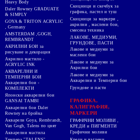
Heavy Body
Скицници и скечбук за
Daler Rowney GRADUATE
графика, пастел и туш
& SIMPLY
Скицници за маркери ,
GOYA & TRITON АCRYLIC
акрилни , маслени бои,
, Germany
смесена техника
AMSTERDAM ,GOGH,
ЛАКОВЕ, МЕДИУМИ,
REMBRANDT
ГРУНДОВЕ, ПАСТИ
АКРИЛНИ БОИ за
Лакове и медиуми за
рисуване и декорация
маслени бои
Акрилно мастило -
Лакове и медиуми за
ACRYLIC INK
Акрилни бои
АКВАРЕЛНИ И
Лакове и медиуми за
ТЕМПЕРНИ БОИ
Акварелни и Темперни бои
Акварелни бои -
Грундове и пасти
КОМПЛЕКТИ
Японски акварелни бои
ГРАФИКА,
GANSAI TAMBI
КАЛИГРАФИЯ,
Акварелни бои Daler
МАРКЕРИ
Rowney на бройка
Акварели Goya, Rembrandt,
ГРАФИЧНИ МОЛИВИ ,
Van Gogh, Talens по цвят
КРЕДИ и ПИГМЕНТИ
Графични моливи
Акварелни мастила
Креди и въглени
Темпера "TALENS"