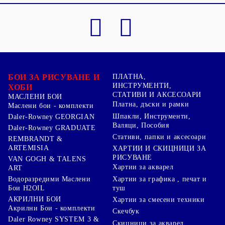
БОИ ЗА РИСУВАНЕ И
ПЛАТНА,
ИНСТРУМЕНТИ,
ХОБИ
СТАТИВИ И АКСЕСОАРИ
МАСЛЕНИ БОИ
Платна, дъски и рамки
Маслени бои - комплекти
Шпакли, Инструменти,
Daler-Rowney GEORGIAN
Валяци, Пособия
Daler-Rowney GRADUATE
Стативи, папки и аксесоари
REMBRANDT &
ARTEMISIA
ХАРТИИ И СКИЦНИЦИ ЗА
РИСУВАНЕ
VAN GOGH & TALENS
Хартии за акварел
ART
Хартии за графика , печат и
Водоразредими Маслени
туш
Бои H2OIL
АКРИЛНИ БОИ
Хартии за смесени техники
Акрилни Бои - комплекти
Скечбук
Daler Rowney SYSTEM 3 &
Скицници за акварел