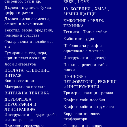
стиропор, pvc и др.
БЕБЕ , LOVE
Дървени надписи, букви,
10. КОЛЕДНИ , XMAS ,
цифри и рамки
ЗИМНИ ЩАНЦИ
Дървени деко елементи,
ЕМБОСИНГ / РЕЛЕФ
основи и механизми
ТЕХНИКА
Текстил, зебло, бродерия,
Техника - Топъл ембос
помощни средства
Ембосинг пудри
Филц, вълна и пособия за
Шаблони за релеф и
тях
оцветяване с мастила
Гумирани листи, пера,
Инструменти за релеф
шринк пластмаса и др.
Хоби литература
Папки за релеф и ембос
плочи
ПОЗЛАТА, СТЕНОПИС,
ВИТРАЖ
ПЪНЧОВЕ /
Бои за стенопис
ПЕРФОРАТОРИ , РЕЖЕЩИ
Материали за позлата
и ИНСТРУМЕНТИ
Тримери, ножици , резачи
ВИТРАЖНА ТЕХНИКА
ДЪРВОРЕЗБА,
Крафт и хоби пособия
ПИРОГРАФИЯ И
Крафт и хоби инструменти
ЛИНОГРАВЮРА
Бордюрни пънчове/
Инструменти за дърворезба
перфоратори
и линогравюра
Специални пънчове/
Помощни средства и