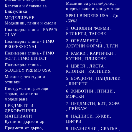
Машини за рязане/релеф,
Картони и блокове за
подвързване и консумативи
Енкаустика
SPELLBINDERS USA - До
МОДЕЛИРАНЕ
-60%!
Моделини, глини и смоли
1. ОСНОВНИ ФОРМИ,
Полимерна глина - PAPA'S
ЕТИКЕТИ, ТАГОВЕ
CLAY
2. ОРНАМЕНТИ ,
Полимерна глина - FIMO
АЖУРНИ ФОРМИ , ЪГЛИ
PROFESSIONAL
Полимерна глина - FIMO
3. РАМКИ , КАРТИЧКИ ,
SOFT, FIMO EFFECT
КУТИИ , ПЛИКОВЕ
Полимерна глина -
4. ЦВЕТЯ , ЛИСТА ,
SCULPEY PREMO USA
КЛОНКИ , РАСТЕНИЯ
Молдове, текстури и
5. БОРДЮРИ , ПАНДЕЛКИ
отливки
, ШИРИТИ
Инструменти, режещи
6. ЖИВОТНИ , ПТИЦИ ,
форми, лакове за
МОРСКИ
моделиране
7. ПРЕДМЕТИ, БИТ, ХОРА
ПРЕДМЕТИ И
, ПЕЙЗАЖ
ДЕКОРАТИВНИ
8. НАДПИСИ, БУКВИ,
МАТЕРИАЛИ
ЦИФРИ
Кутии от дърво и др.
Предмети от дърво,
9. ПРАЗНИЧНИ , СВАТБА ,