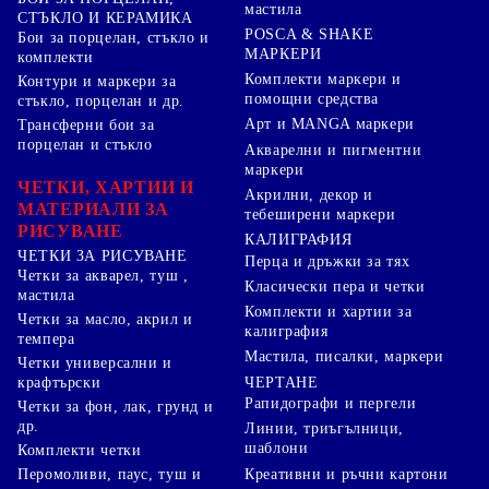
мастила
СТЪКЛО И КЕРАМИКА
POSCA & SHAKE
Бои за порцелан, стъкло и
МАРКЕРИ
комплекти
Комплекти маркери и
Контури и маркери за
помощни средства
стъкло, порцелан и др.
Арт и MANGA маркери
Трансферни бои за
порцелан и стъкло
Акварелни и пигментни
маркери
ЧЕТКИ, ХАРТИИ И
Акрилни, декор и
МАТЕРИАЛИ ЗА
тебеширени маркери
РИСУВАНЕ
КАЛИГРАФИЯ
ЧЕТКИ ЗА РИСУВАНЕ
Перца и дръжки за тях
Четки за акварел, туш ,
Класически пера и четки
мастила
Комплекти и хартии за
Четки за масло, акрил и
калиграфия
темпера
Мастила, писалки, маркери
Четки универсални и
ЧЕРТАНЕ
крафтърски
Рапидографи и пергели
Четки за фон, лак, грунд и
др.
Линии, триъгълници,
шаблони
Комплекти четки
Перомоливи, паус, туш и
Креативни и ръчни картони