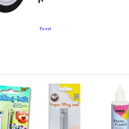
К
К
Tweet
ИВНИ И ПЕЧАТИ ЗА
ХАРТИИ, ЗАГОТОВКИ ЗА
КАРТИЧКИ, ПЛИКОВЕ
 ПЕЧАТИ
Пликове и комплекти загото
картички
РНИ ПЕЧАТИ И
АРИ
Перлени , Металик , Брокат 
хартии
ЗА ВОСЪК И ЦВЕТНИ
Цветни и крафт картони / х
Креативни и ръчни картони 
Креп, тишу, деко велпапе и д
Цветен и фигурален паус