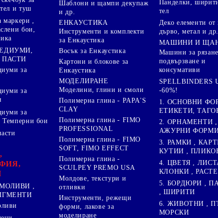
Панделки, ширити
Шаблони и щампи декупаж
стел и туш
тел
и др.
 маркери ,
Деко елементи от 
ЕНКАУСТИКА
аслени бои,
дърво, метал и др
Инструменти и комплекти
ника
за Енкаустика
МАШИНИ И ЩА
МЕДИУМИ,
Восък за Енкаустика
Машини за рязане
 ПАСТИ
подвързване и
Картони и блокове за
диуми за
консумативи
Енкаустика
МОДЕЛИРАНЕ
SPELLBINDERS U
Моделини, глини и смоли
-60%!
диуми за
и
Полимерна глина - PAPA'S
1. ОСНОВНИ ФО
CLAY
ЕТИКЕТИ, ТАГО
диуми за
Полимерна глина - FIMO
 Темперни бои
2. ОРНАМЕНТИ ,
PROFESSIONAL
АЖУРНИ ФОРМИ 
пасти
Полимерна глина - FIMO
3. РАМКИ , КАРТ
SOFT, FIMO EFFECT
КУТИИ , ПЛИКО
,
Полимерна глина -
4. ЦВЕТЯ , ЛИСТ
ФИЯ,
SCULPEY PREMO USA
КЛОНКИ , РАСТ
И
Молдове, текстури и
5. БОРДЮРИ , 
МОЛИВИ ,
отливки
, ШИРИТИ
ПИГМЕНТИ
Инструменти, режещи
6. ЖИВОТНИ , П
оливи
форми, лакове за
МОРСКИ
моделиране
лени