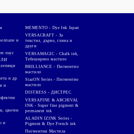
и
MEMENTO - Dye Ink Japan
VERSACRAFT - За
велпапе и
текстил, дърво, глина и
други
ен паус
VERSAMAGIC - Chalk ink,
Тебеширено мастило
АЛИ
 лепящи
BRILLIANCE - Пигментно
мастило
чета и др.
StazON Series - Пигментно
мастило
и и
DISTRESS - ДИСТРЕС
ерфектни
VERSAFINE & ARCHIVAL
INK - Super fine pigment &
и, цветен
permanent ink
ALADIN IZINK Series -
о и
Pigment & Dye French ink
Пигментни Мастила