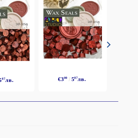
€3
€3
00
5
87
лв.
5
87
лв.