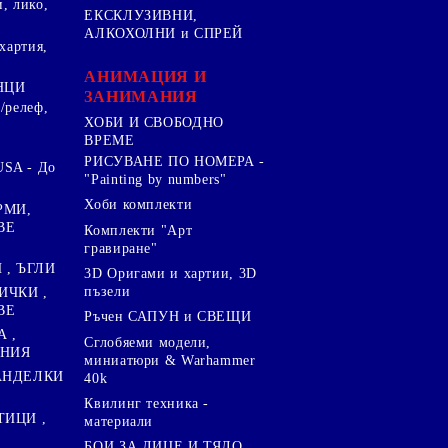
, лико,
ЕКСКЛУЗИВНИ,
АЛКОХОЛНИ и СПРЕЙ
хартия,
.
АНИМАЦИЯ И
НЦИ
ЗАНИМАНИЯ
/релеф,
ХОБИ И СВОБОДНО
ВРЕМЕ
РИСУВАНЕ ПО НОМЕРА -
SA - До
"Painting by numbers"
Хоби комплекти
РМИ,
ВЕ
Комплекти "Арт
гравиране"
, ЪГЛИ
3D Оригами и хартии, 3D
пъзели
ИЧКИ ,
ВЕ
Ръчен САПУН и СВЕЩИ
А ,
Сглобяеми модели,
ЕНИЯ
миниатюри & Warhammer
ПАНДЕЛКИ
40k
Квилинг техника -
ТИЦИ ,
материали
БОИ ЗА ЛИЦЕ И ТЯЛО