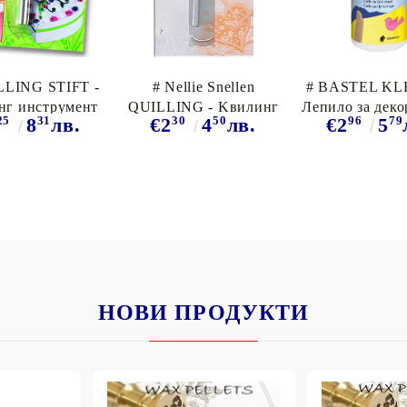
LLING STIFT -
# Nellie Snellen
# BASTEL KL
нг инструмент
QUILLING - Kвилинг
Лепило за деко
25
31
30
50
96
79
8
лв.
€2
4
лв.
€2
5
ЕТАЛЕН -
инструмент
Куилинг 80
ИГИНАЛЪТ
German
НОВИ ПРОДУКТИ