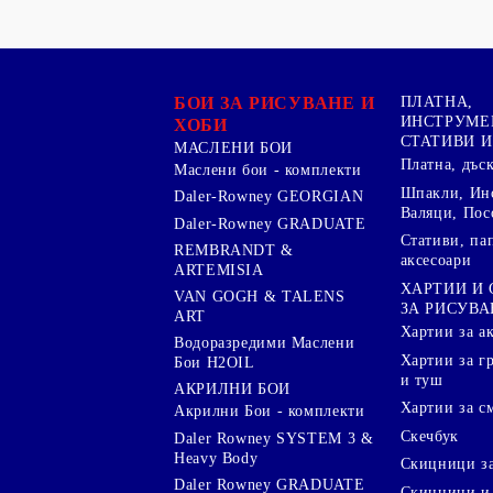
БОИ ЗА РИСУВАНЕ И
ПЛАТНА,
ИНСТРУМЕ
ХОБИ
СТАТИВИ И
МАСЛЕНИ БОИ
Платна, дъс
Маслени бои - комплекти
Шпакли, Ин
Daler-Rowney GEORGIAN
Валяци, Пос
Daler-Rowney GRADUATE
Стативи, па
REMBRANDT &
аксесоари
ARTEMISIA
ХАРТИИ И
VAN GOGH & TALENS
ЗА РИСУВА
ART
Хартии за а
Водоразредими Маслени
Хартии за гр
Бои H2OIL
и туш
АКРИЛНИ БОИ
Хартии за с
Акрилни Бои - комплекти
Скечбук
Daler Rowney SYSTEM 3 &
Heavy Body
Скицници за
Daler Rowney GRADUATE
Скицници и 