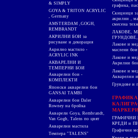
& SIMPLY
графика, па
GOYA & TRITON АCRYLIC
Скицници за
, Germany
акрилни , м
AMSTERDAM ,GOGH,
смесена тех
REMBRANDT
ЛАКОВЕ, 
АКРИЛНИ БОИ за
ГРУНДОВЕ,
рисуване и декорация
Лакове и ме
Акрилно мастило -
маслени бои
ACRYLIC INK
Лакове и ме
АКВАРЕЛНИ И
Акрилни бо
ТЕМПЕРНИ БОИ
Лакове и ме
Акварелни бои -
Акварелни и
КОМПЛЕКТИ
Грундове и 
Японски акварелни бои
GANSAI TAMBI
ГРАФИКА
Акварелни бои Daler
КАЛИГРА
Rowney на бройка
МАРКЕР
Акварели Goya, Rembrandt,
ГРАФИЧНИ 
Van Gogh, Talens по цвят
КРЕДИ и 
Акварелни мастила
Графични м
Темпера "TALENS"
Креди и въг