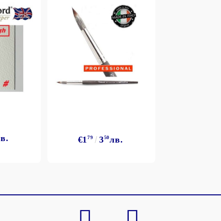
в.
€1
79
3
50
лв.