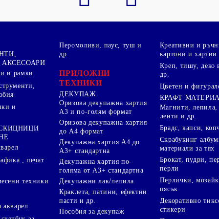
Перомоливи, паус, туш и
Креативни и ръчн
НТИ,
др.
картони и хартии
 АКСЕСОАРИ
Креп, тишу, деко 
ПРИЛОЖНИ
ки и рамки
др.
ТЕХНИКИ
струменти,
Цветен и фигурал
ДЕКУПАЖ
обия
КРАФТ МАТЕРИ
Оризова декупажна хартия
пки и
Магнити, лепила,
А3 и по-голям формат
ленти и др.
Оризова декупажна хартия
Брадс, капси, коп
 СКИЦНИЦИ
до А4 формат
НЕ
Скрабукинг албум
Декупажна хартия А4 до
кварел
материали за тях
А3+ стандартна
Брокат, пудри, п
афика , печат
Декупажна хартия по-
перли
голяма от А3+ стандартна
Перлички, мозайк
Декупажни лак/лепила
месени техники
пясък
Краклета, патини, ефектни
пасти и др.
Декоративно тикс
 акварел
стикери
Пособия за декупаж
скечбук за