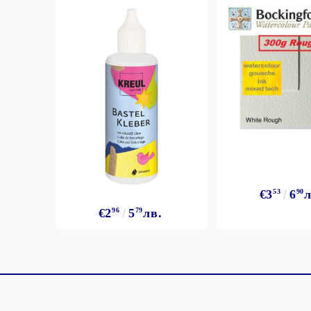
€3
53
6
90
л
€2
96
5
79
лв.