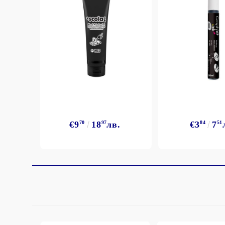
€9
70
18
97
лв.
€3
84
7
51