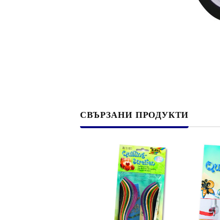
Филц, вълна и пособия за тях
Гумирани листи, пера, шринк пластмаса и др.
Хоби литература
ТАМПОНИ И МАСТИЛА
ДЕКОРАТ
ВОСЪК
Почистващи средства и апликатори за
ГУМЕНИ
СВЪРЗАНИ ПРОДУКТИ
мастила
ПОЛИМЕ
MEMENTO - Dye Ink Japan
АКСЕСО
VERSACRAFT - За текстил, дърво,
ПЕЧАТИ 
глина и други
ВОСЪЦИ
VERSAMAGIC - Chalk ink,
Тебеширено мастило
BRILLIANCE - Пигментно мастило