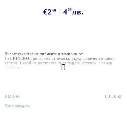
€2
4
69
лв.
40
Висококачествени пигментни тампони от
TSUKINEKO.
Брилянтен отпечатък върху повечето видове
картон.
Някой от цветовете имат перлен оттенък. Размер
35х25 мм.
Подходящи за топъл ембосинг, дърво, картон, паус,
гланциран картон, полимерна глина, шринк пластмаса. След
изсъхване отпечатъка е водоустойчив.
BDIP97
0.050
кг
Какъв вид тампон да ползваме?
Виж ТУК!
Оцени продукта