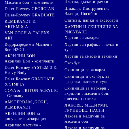
Платна, дъски и рамки
Маслени бои - комплекти
Шпакли, Инструменти,
Daler-Rowney GEORGIAN
Валяци, Пособия
Daler-Rowney GRADUATE
Стативи, папки и аксесоари
REMBRANDT &
ARTEMISIA
ХАРТИИ И СКИЦНИЦИ ЗА
РИСУВАНЕ
VAN GOGH & TALENS
Хартии за акварел
ART
Хартии за графика , печат и
Водоразредими Маслени
туш
Бои H2OIL
АКРИЛНИ БОИ
Хартии за смесени техники
Акрилни Бои - комплекти
Скечбук
Daler Rowney SYSTEM 3 &
Скицници за акварел
Heavy Body
Скицници и скечбук за
Daler Rowney GRADUATE
графика, пастел и туш
& SIMPLY
Скицници за маркери ,
GOYA & TRITON АCRYLIC
акрилни , маслени бои,
, Germany
смесена техника
AMSTERDAM ,GOGH,
ЛАКОВЕ, МЕДИУМИ,
REMBRANDT
ГРУНДОВЕ, ПАСТИ
АКРИЛНИ БОИ за
Лакове и медиуми за
рисуване и декорация
маслени бои
Акрилно мастило -
Лакове и медиуми за