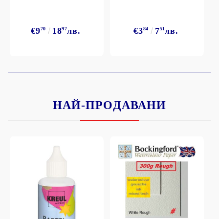
€9
70
18
97
лв.
€3
84
7
51
лв.
НАЙ-ПРОДАВАНИ