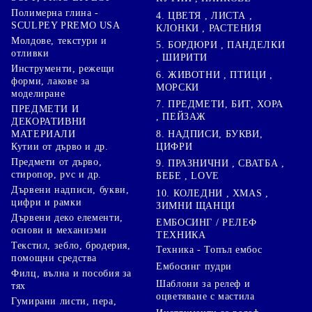
Полимерна глина -
4. ЦВЕТЯ , ЛИСТА ,
SCULPEY PREMO USA
КЛОНКИ , РАСТЕНИЯ
Молдове, текстури и
5. БОРДЮРИ , ПАНДЕЛКИ
отливки
, ШИРИТИ
Инструменти, режещи
6. ЖИВОТНИ , ПТИЦИ ,
форми, лакове за
МОРСКИ
моделиране
7. ПРЕДМЕТИ, БИТ, ХОРА
ПРЕДМЕТИ И
, ПЕЙЗАЖ
ДЕКОРАТИВНИ
8. НАДПИСИ, БУКВИ,
МАТЕРИАЛИ
ЦИФРИ
Кутии от дърво и др.
Предмети от дърво,
9. ПРАЗНИЧНИ , СВАТБА ,
стиропор, pvc и др.
БЕБЕ , LOVE
Дървени надписи, букви,
10. КОЛЕДНИ , XMAS ,
цифри и рамки
ЗИМНИ ЩАНЦИ
Дървени деко елементи,
ЕМБОСИНГ / РЕЛЕФ
основи и механизми
ТЕХНИКА
Текстил, зебло, бродерия,
Техника - Топъл ембос
помощни средства
Ембосинг пудри
Филц, вълна и пособия за
Шаблони за релеф и
тях
оцветяване с мастила
Гумирани листи, пера,