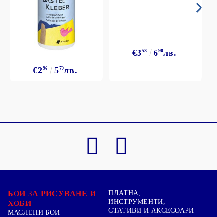
€3
53
6
90
лв.
€2
96
5
79
лв.
БОИ ЗА РИСУВАНЕ И
ПЛАТНА,
ИНСТРУМЕНТИ,
ХОБИ
СТАТИВИ И АКСЕСОАРИ
МАСЛЕНИ БОИ