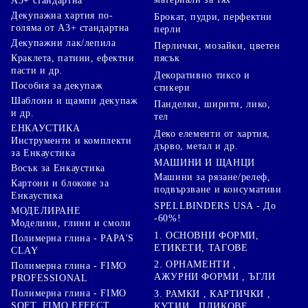
А3+ стандартна
Декупажна хартия по-
Брокат, пудри, перфектни
голяма от А3+ стандартна
перли
Декупажни лак/лепила
Перлички, мозайки, цветен
Краклета, патини, ефектни
пясък
пасти и др.
Декоративно тиксо и
Пособия за декупаж
стикери
Шаблони и щампи декупаж
Панделки, ширити, лико,
и др.
тел
ЕНКАУСТИКА
Деко елементи от хартия,
Инструменти и комплекти
дърво, метал и др.
за Енкаустика
МАШИНИ И ЩАНЦИ
Восък за Енкаустика
Машини за рязане/релеф,
Картони и блокове за
подвързване и консумативи
Енкаустика
SPELLBINDERS USA - До
МОДЕЛИРАНЕ
-60%!
Моделини, глини и смоли
1. ОСНОВНИ ФОРМИ,
Полимерна глина - PAPA'S
ЕТИКЕТИ, ТАГОВЕ
CLAY
2. ОРНАМЕНТИ ,
Полимерна глина - FIMO
АЖУРНИ ФОРМИ , ЪГЛИ
PROFESSIONAL
Полимерна глина - FIMO
3. РАМКИ , КАРТИЧКИ ,
SOFT, FIMO EFFECT
КУТИИ , ПЛИКОВЕ