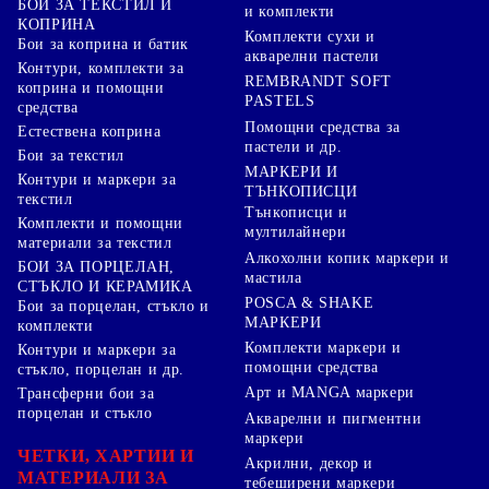
БОИ ЗА ТЕКСТИЛ И
и комплекти
КОПРИНА
Комплекти сухи и
Бои за коприна и батик
акварелни пастели
Контури, комплекти за
REMBRANDT SOFT
коприна и помощни
PASTELS
средства
Помощни средства за
Естествена коприна
пастели и др.
Бои за текстил
МАРКЕРИ И
Контури и маркери за
ТЪНКОПИСЦИ
текстил
Тънкописци и
Комплекти и помощни
мултилайнери
материали за текстил
Алкохолни копик маркери и
БОИ ЗА ПОРЦЕЛАН,
мастила
СТЪКЛО И КЕРАМИКА
POSCA & SHAKE
Бои за порцелан, стъкло и
МАРКЕРИ
комплекти
Комплекти маркери и
Контури и маркери за
помощни средства
стъкло, порцелан и др.
Арт и MANGA маркери
Трансферни бои за
порцелан и стъкло
Акварелни и пигментни
маркери
ЧЕТКИ, ХАРТИИ И
Акрилни, декор и
МАТЕРИАЛИ ЗА
тебеширени маркери