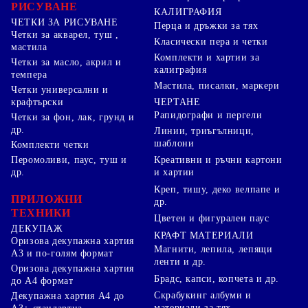
РИСУВАНЕ
КАЛИГРАФИЯ
ЧЕТКИ ЗА РИСУВАНЕ
Перца и дръжки за тях
Четки за акварел, туш ,
Класически пера и четки
мастила
Комплекти и хартии за
Четки за масло, акрил и
калиграфия
темпера
Мастила, писалки, маркери
Четки универсални и
ЧЕРТАНЕ
крафтърски
Рапидографи и пергели
Четки за фон, лак, грунд и
др.
Линии, триъгълници,
шаблони
Комплекти четки
Перомоливи, паус, туш и
Креативни и ръчни картони
др.
и хартии
Креп, тишу, деко велпапе и
ПРИЛОЖНИ
др.
ТЕХНИКИ
Цветен и фигурален паус
ДЕКУПАЖ
КРАФТ МАТЕРИАЛИ
Оризова декупажна хартия
Магнити, лепила, лепящи
А3 и по-голям формат
ленти и др.
Оризова декупажна хартия
Брадс, капси, копчета и др.
до А4 формат
Скрабукинг албуми и
Декупажна хартия А4 до
материали за тях