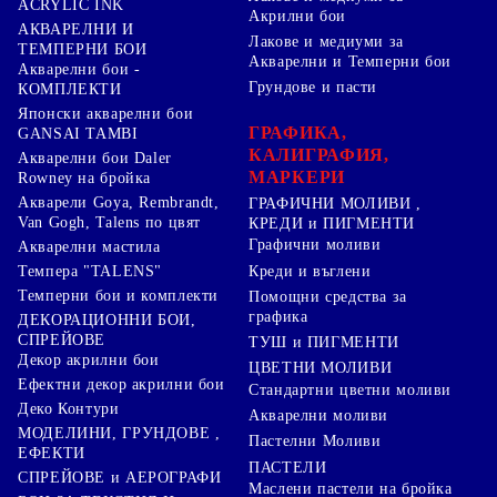
ACRYLIC INK
Акрилни бои
АКВАРЕЛНИ И
Лакове и медиуми за
ТЕМПЕРНИ БОИ
Акварелни и Темперни бои
Акварелни бои -
Грундове и пасти
КОМПЛЕКТИ
Японски акварелни бои
ГРАФИКА,
GANSAI TAMBI
КАЛИГРАФИЯ,
Акварелни бои Daler
МАРКЕРИ
Rowney на бройка
Акварели Goya, Rembrandt,
ГРАФИЧНИ МОЛИВИ ,
Van Gogh, Talens по цвят
КРЕДИ и ПИГМЕНТИ
Графични моливи
Акварелни мастила
Креди и въглени
Темпера "TALENS"
Темперни бои и комплекти
Помощни средства за
графика
ДЕКОРАЦИОННИ БОИ,
СПРЕЙОВЕ
ТУШ и ПИГМЕНТИ
Декор акрилни бои
ЦВЕТНИ МОЛИВИ
Ефектни декор акрилни бои
Стандартни цветни моливи
Деко Контури
Акварелни моливи
МОДЕЛИНИ, ГРУНДОВЕ ,
Пастелни Моливи
ЕФЕКТИ
ПАСТЕЛИ
СПРЕЙОВЕ и АЕРОГРАФИ
Маслени пастели на бройка