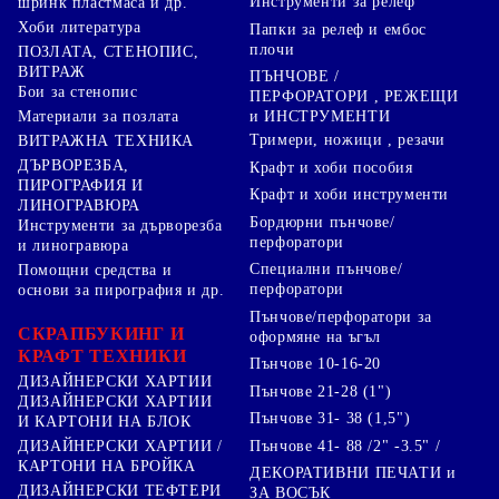
Инструменти за релеф
шринк пластмаса и др.
Хоби литература
Папки за релеф и ембос
плочи
ПОЗЛАТА, СТЕНОПИС,
ВИТРАЖ
ПЪНЧОВЕ /
Бои за стенопис
ПЕРФОРАТОРИ , РЕЖЕЩИ
Материали за позлата
и ИНСТРУМЕНТИ
Тримери, ножици , резачи
ВИТРАЖНА ТЕХНИКА
ДЪРВОРЕЗБА,
Крафт и хоби пособия
ПИРОГРАФИЯ И
Крафт и хоби инструменти
ЛИНОГРАВЮРА
Бордюрни пънчове/
Инструменти за дърворезба
перфоратори
и линогравюра
Специални пънчове/
Помощни средства и
перфоратори
основи за пирография и др.
Пънчове/перфоратори за
СКРАПБУКИНГ И
оформяне на ъгъл
КРАФТ ТЕХНИКИ
Пънчове 10-16-20
ДИЗАЙНЕРСКИ ХАРТИИ
Пънчове 21-28 (1")
ДИЗАЙНЕРСКИ ХАРТИИ
Пънчове 31- 38 (1,5")
И КАРТОНИ НА БЛОК
Пънчове 41- 88 /2" -3.5" /
ДИЗАЙНЕРСКИ ХАРТИИ /
КАРТОНИ НА БРОЙКА
ДЕКОРАТИВНИ ПЕЧАТИ и
ДИЗАЙНЕРСКИ ТЕФТЕРИ
ЗА ВОСЪК