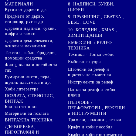
8. НАДПИСИ, БУКВИ,
МАТЕРИАЛИ
ЦИФРИ
Кутии от дърво и др.
Предмети от дърво,
9. ПРАЗНИЧНИ , СВАТБА ,
стиропор, pvc и др.
БЕБЕ , LOVE
Дървени надписи, букви,
10. КОЛЕДНИ , XMAS ,
цифри и рамки
ЗИМНИ ЩАНЦИ
Дървени деко елементи,
ЕМБОСИНГ / РЕЛЕФ
основи и механизми
ТЕХНИКА
Текстил, зебло, бродерия,
Техника - Топъл ембос
помощни средства
Ембосинг пудри
Филц, вълна и пособия за
Шаблони за релеф и
тях
оцветяване с мастила
Гумирани листи, пера,
Инструменти за релеф
шринк пластмаса и др.
Хоби литература
Папки за релеф и ембос
плочи
ПОЗЛАТА, СТЕНОПИС,
ВИТРАЖ
ПЪНЧОВЕ /
Бои за стенопис
ПЕРФОРАТОРИ , РЕЖЕЩИ
Материали за позлата
и ИНСТРУМЕНТИ
Тримери, ножици , резачи
ВИТРАЖНА ТЕХНИКА
ДЪРВОРЕЗБА,
Крафт и хоби пособия
ПИРОГРАФИЯ И
Крафт и хоби инструменти