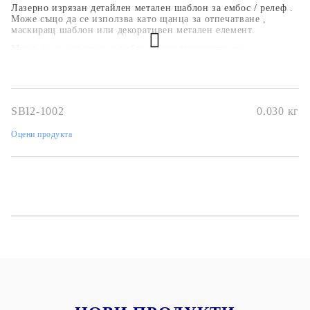
Лазерно изрязан детайлен метален шаблон за ембос / релеф .
Може също да се използва като щанца за отпечатване ,
маскиращ шаблон или декоративен метален елемент.
Може да се използва с ембос-щанца машините със
съответните присобления.
SBI2-1002
0.030
кг
Оцени продукта