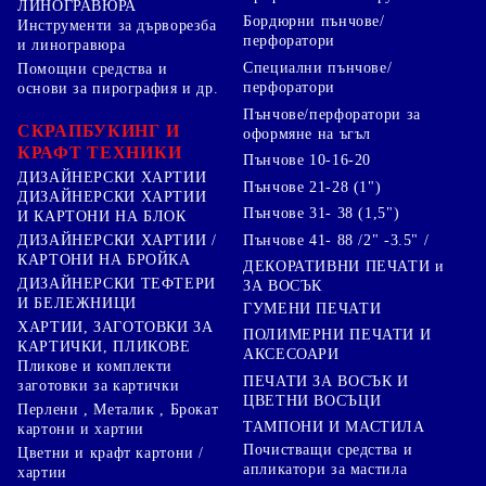
ЛИНОГРАВЮРА
Бордюрни пънчове/
Инструменти за дърворезба
перфоратори
и линогравюра
Специални пънчове/
Помощни средства и
перфоратори
основи за пирография и др.
Пънчове/перфоратори за
СКРАПБУКИНГ И
оформяне на ъгъл
КРАФТ ТЕХНИКИ
Пънчове 10-16-20
ДИЗАЙНЕРСКИ ХАРТИИ
Пънчове 21-28 (1")
ДИЗАЙНЕРСКИ ХАРТИИ
Пънчове 31- 38 (1,5")
И КАРТОНИ НА БЛОК
Пънчове 41- 88 /2" -3.5" /
ДИЗАЙНЕРСКИ ХАРТИИ /
КАРТОНИ НА БРОЙКА
ДЕКОРАТИВНИ ПЕЧАТИ и
ДИЗАЙНЕРСКИ ТЕФТЕРИ
ЗА ВОСЪК
И БЕЛЕЖНИЦИ
ГУМЕНИ ПЕЧАТИ
ХАРТИИ, ЗАГОТОВКИ ЗА
ПОЛИМЕРНИ ПЕЧАТИ И
КАРТИЧКИ, ПЛИКОВЕ
АКСЕСОАРИ
Пликове и комплекти
ПЕЧАТИ ЗА ВОСЪК И
заготовки за картички
ЦВЕТНИ ВОСЪЦИ
Перлени , Металик , Брокат
ТАМПОНИ И МАСТИЛА
картони и хартии
Почистващи средства и
Цветни и крафт картони /
апликатори за мастила
хартии