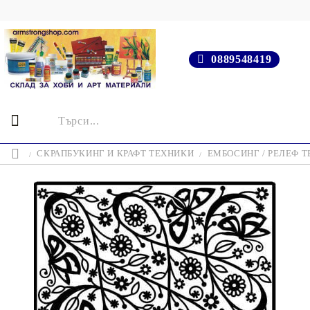
0889548419
СКРАПБУКИНГ И КРАФТ ТЕХНИКИ
ЕМБОСИНГ / РЕЛЕФ 