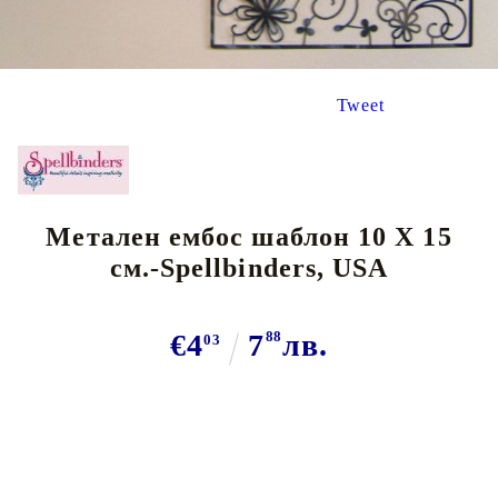
Tweet
Метален ембос шаблон 10 Х 15
см.-Spellbinders, USA
€4
7
88
лв.
03