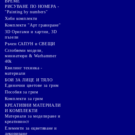
ВРЕМЕ
РИСУВАНЕ ПО НОМЕРА -
"Painting by numbers"
Хоби комплекти
Комплекти "Арт гравиране"
3D Оригами и хартии, 3D
пъзели
Ръчен САПУН и СВЕЩИ
Сглобяеми модели,
миниатюри & Warhammer
40k
Квилинг техника -
материали
БОИ ЗА ЛИЦЕ И ТЯЛО
Единични цветове за грим
Пособия за грим
Комплекти за грим
КРЕАТИВНИ МАТЕРИАЛИ
И КОМПЛЕКТИ
Mатериали за моделиране и
креативност
Елементи за оцветяване и
декориране