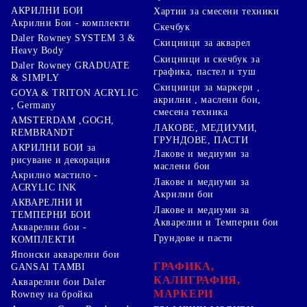
АКРИЛНИ БОИ
Хартии за смесени техники
Акрилни Бои - комплекти
Скечбук
Daler Rowney SYSTEM 3 &
Скицници за акварел
Heavy Body
Скицници и скечбук за
Daler Rowney GRADUATE
графика, пастел и туш
& SIMPLY
Скицници за маркери ,
GOYA & TRITON АCRYLIC
акрилни , маслени бои,
, Germany
смесена техника
AMSTERDAM ,GOGH,
ЛАКОВЕ, МЕДИУМИ,
REMBRANDT
ГРУНДОВЕ, ПАСТИ
АКРИЛНИ БОИ за
Лакове и медиуми за
рисуване и декорация
маслени бои
Акрилно мастило -
Лакове и медиуми за
ACRYLIC INK
Акрилни бои
АКВАРЕЛНИ И
Лакове и медиуми за
ТЕМПЕРНИ БОИ
Акварелни и Темперни бои
Акварелни бои -
Грундове и пасти
КОМПЛЕКТИ
Японски акварелни бои
ГРАФИКА,
GANSAI TAMBI
КАЛИГРАФИЯ,
Акварелни бои Daler
МАРКЕРИ
Rowney на бройка