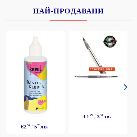
НАЙ-ПРОДАВАНИ
€1
79
3
50
лв.
€2
96
5
79
лв.