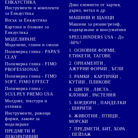
ЕНКАУСТИКА
Деко елементи от хартия,
Инструменти и комплекти
дърво, метал и др.
за Енкаустика
МАШИНИ И ЩАНЦИ
Восък за Енкаустика
Машини за рязане/релеф,
Картони и блокове за
подвързване и консумативи
Енкаустика
SPELLBINDERS USA - До
МОДЕЛИРАНЕ
-60%!
Моделини, глини и смоли
1. ОСНОВНИ ФОРМИ,
Полимерна глина - PAPA'S
ЕТИКЕТИ, ТАГОВЕ
CLAY
2. ОРНАМЕНТИ ,
Полимерна глина - FIMO
АЖУРНИ ФОРМИ , ЪГЛИ
PROFESSIONAL
Полимерна глина - FIMO
3. РАМКИ , КАРТИЧКИ ,
SOFT, FIMO EFFECT
КУТИИ , ПЛИКОВЕ
Полимерна глина -
4. ЦВЕТЯ , ЛИСТА ,
SCULPEY PREMO USA
КЛОНКИ , РАСТЕНИЯ
Молдове, текстури и
5. БОРДЮРИ , ПАНДЕЛКИ
отливки
, ШИРИТИ
Инструменти, режещи
6. ЖИВОТНИ , ПТИЦИ ,
форми, лакове за
МОРСКИ
моделиране
7. ПРЕДМЕТИ, БИТ, ХОРА
ПРЕДМЕТИ И
, ПЕЙЗАЖ
ДЕКОРАТИВНИ