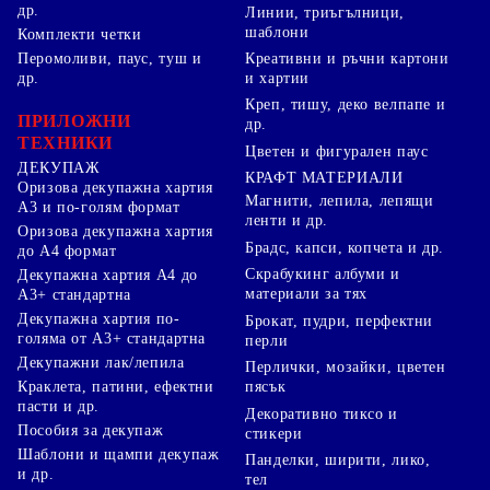
др.
Линии, триъгълници,
шаблони
Комплекти четки
Перомоливи, паус, туш и
Креативни и ръчни картони
др.
и хартии
Креп, тишу, деко велпапе и
ПРИЛОЖНИ
др.
ТЕХНИКИ
Цветен и фигурален паус
ДЕКУПАЖ
КРАФТ МАТЕРИАЛИ
Оризова декупажна хартия
Магнити, лепила, лепящи
А3 и по-голям формат
ленти и др.
Оризова декупажна хартия
Брадс, капси, копчета и др.
до А4 формат
Скрабукинг албуми и
Декупажна хартия А4 до
материали за тях
А3+ стандартна
Декупажна хартия по-
Брокат, пудри, перфектни
голяма от А3+ стандартна
перли
Декупажни лак/лепила
Перлички, мозайки, цветен
Краклета, патини, ефектни
пясък
пасти и др.
Декоративно тиксо и
Пособия за декупаж
стикери
Шаблони и щампи декупаж
Панделки, ширити, лико,
и др.
тел