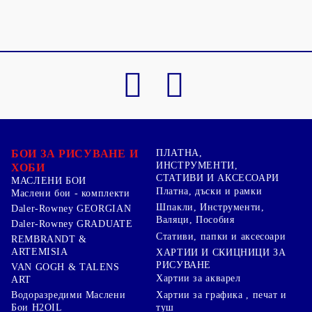
БОИ ЗА РИСУВАНЕ И
ПЛАТНА,
ИНСТРУМЕНТИ,
ХОБИ
СТАТИВИ И АКСЕСОАРИ
МАСЛЕНИ БОИ
Платна, дъски и рамки
Маслени бои - комплекти
Шпакли, Инструменти,
Daler-Rowney GEORGIAN
Валяци, Пособия
Daler-Rowney GRADUATE
Стативи, папки и аксесоари
REMBRANDT &
ARTEMISIA
ХАРТИИ И СКИЦНИЦИ ЗА
РИСУВАНЕ
VAN GOGH & TALENS
Хартии за акварел
ART
Хартии за графика , печат и
Водоразредими Маслени
туш
Бои H2OIL