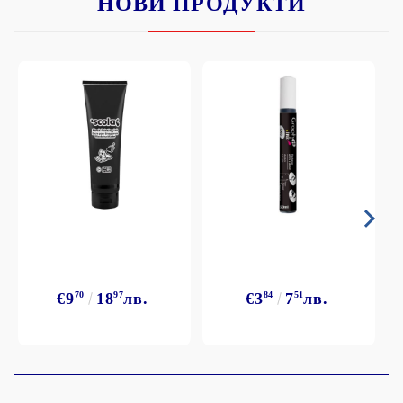
НОВИ ПРОДУКТИ
€9
70
18
97
лв.
€3
84
7
51
лв.