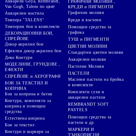
Акварели Goya, Rembrandt,
ГРАФИЧНИ МОЛИВИ ,
Van Gogh, Talens по цвят
КРЕДИ и ПИГМЕНТИ
Графични моливи
Акварелни мастила
Креди и въглени
Темпера "TALENS"
Темперни бои и комплекти
Помощни средства за
графика
ДЕКОРАЦИОННИ БОИ,
СПРЕЙОВЕ
ТУШ и ПИГМЕНТИ
Декор акрилни бои
ЦВЕТНИ МОЛИВИ
Ефектни декор акрилни бои
Стандартни цветни моливи
Деко Контури
Акварелни моливи
МОДЕЛИНИ, ГРУНДОВЕ ,
Пастелни Моливи
ЕФЕКТИ
ПАСТЕЛИ
СПРЕЙОВЕ и АЕРОГРАФИ
Маслени пастели на бройка
БОИ ЗА ТЕКСТИЛ И
и комплекти
КОПРИНА
Комплекти сухи и
Бои за коприна и батик
акварелни пастели
Контури, комплекти за
REMBRANDT SOFT
коприна и помощни
PASTELS
средства
Помощни средства за
Естествена коприна
пастели и др.
Бои за текстил
МАРКЕРИ И
Контури и маркери за
ТЪНКОПИСЦИ