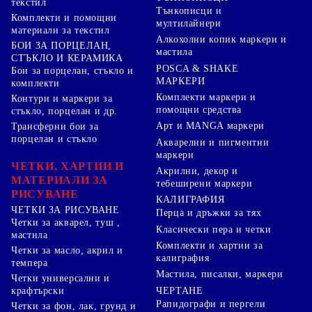
текстил
Тънкописци и
Комплекти и помощни
мултилайнери
материали за текстил
Алкохолни копик маркери и
БОИ ЗА ПОРЦЕЛАН,
мастила
СТЪКЛО И КЕРАМИКА
POSCA & SHAKE
Бои за порцелан, стъкло и
МАРКЕРИ
комплекти
Комплекти маркери и
Контури и маркери за
помощни средства
стъкло, порцелан и др.
Арт и MANGA маркери
Трансферни бои за
порцелан и стъкло
Акварелни и пигментни
маркери
ЧЕТКИ, ХАРТИИ И
Акрилни, декор и
МАТЕРИАЛИ ЗА
тебеширени маркери
РИСУВАНЕ
КАЛИГРАФИЯ
ЧЕТКИ ЗА РИСУВАНЕ
Перца и дръжки за тях
Четки за акварел, туш ,
Класически пера и четки
мастила
Комплекти и хартии за
Четки за масло, акрил и
калиграфия
темпера
Мастила, писалки, маркери
Четки универсални и
ЧЕРТАНЕ
крафтърски
Рапидографи и пергели
Четки за фон, лак, грунд и