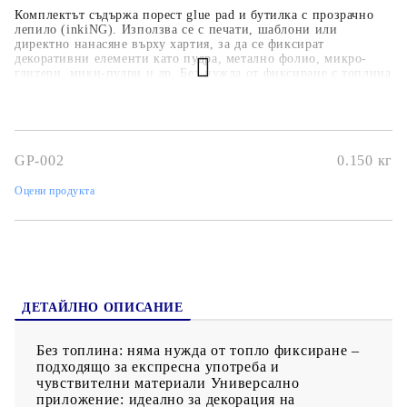
Комплектът съдържа порест glue pad и бутилка с прозрачно
лепило (inkiNG). Използва се с печати, шаблони или
директно нанасяне върху хартия, за да се фиксират
декоративни елементи като пудра, метално фолио, микро-
глитери, мики-пудри и др. Без нужда от фиксиране с топлина
— образува ясно, бързосъхнещо лепило, което фиксира почти
всички украсители.
GP-002
0.150
кг
Оцени продукта
ДЕТАЙЛНО ОПИСАНИЕ
Без топлина: няма нужда от топло фиксиране –
подходящо за експресна употреба и
чувствителни материали Универсално
приложение: идеално за декорация на