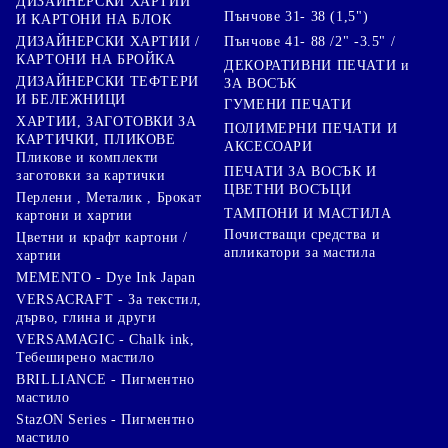
ДИЗАЙНЕРСКИ ХАРТИИ
Пънчове 31- 38 (1,5")
И КАРТОНИ НА БЛОК
Пънчове 41- 88 /2" -3.5" /
ДИЗАЙНЕРСКИ ХАРТИИ /
КАРТОНИ НА БРОЙКА
ДЕКОРАТИВНИ ПЕЧАТИ и
ДИЗАЙНЕРСКИ ТЕФТЕРИ
ЗА ВОСЪК
И БЕЛЕЖНИЦИ
ГУМЕНИ ПЕЧАТИ
ХАРТИИ, ЗАГОТОВКИ ЗА
ПОЛИМЕРНИ ПЕЧАТИ И
КАРТИЧКИ, ПЛИКОВЕ
АКСЕСОАРИ
Пликове и комплекти
ПЕЧАТИ ЗА ВОСЪК И
заготовки за картички
ЦВЕТНИ ВОСЪЦИ
Перлени , Металик , Брокат
ТАМПОНИ И МАСТИЛА
картони и хартии
Почистващи средства и
Цветни и крафт картони /
апликатори за мастила
хартии
MEMENTO - Dye Ink Japan
VERSACRAFT - За текстил,
дърво, глина и други
VERSAMAGIC - Chalk ink,
Тебеширено мастило
BRILLIANCE - Пигментно
мастило
StazON Series - Пигментно
мастило