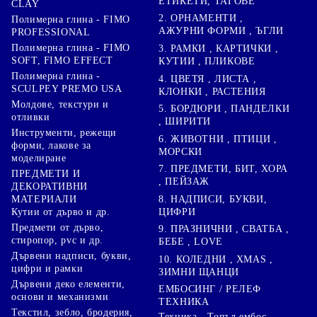
ЕТИКЕТИ, ТАГОВЕ
CLAY
2. ОРНАМЕНТИ ,
Полимерна глина - FIMO
АЖУРНИ ФОРМИ , ЪГЛИ
PROFESSIONAL
Полимерна глина - FIMO
3. РАМКИ , КАРТИЧКИ ,
SOFT, FIMO EFFECT
КУТИИ , ПЛИКОВЕ
Полимерна глина -
4. ЦВЕТЯ , ЛИСТА ,
SCULPEY PREMO USA
КЛОНКИ , РАСТЕНИЯ
Молдове, текстури и
5. БОРДЮРИ , ПАНДЕЛКИ
отливки
, ШИРИТИ
Инструменти, режещи
6. ЖИВОТНИ , ПТИЦИ ,
форми, лакове за
МОРСКИ
моделиране
7. ПРЕДМЕТИ, БИТ, ХОРА
ПРЕДМЕТИ И
, ПЕЙЗАЖ
ДЕКОРАТИВНИ
8. НАДПИСИ, БУКВИ,
МАТЕРИАЛИ
ЦИФРИ
Кутии от дърво и др.
Предмети от дърво,
9. ПРАЗНИЧНИ , СВАТБА ,
стиропор, pvc и др.
БЕБЕ , LOVE
Дървени надписи, букви,
10. КОЛЕДНИ , XMAS ,
цифри и рамки
ЗИМНИ ЩАНЦИ
Дървени деко елементи,
ЕМБОСИНГ / РЕЛЕФ
основи и механизми
ТЕХНИКА
Текстил, зебло, бродерия,
Техника - Топъл ембос