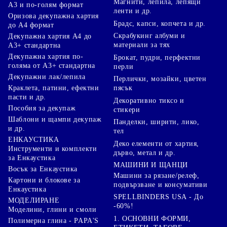
Магнити, лепила, лепящи
А3 и по-голям формат
ленти и др.
Оризова декупажна хартия
Брадс, капси, копчета и др.
до А4 формат
Скрабукинг албуми и
Декупажна хартия А4 до
материали за тях
А3+ стандартна
Декупажна хартия по-
Брокат, пудри, перфектни
голяма от А3+ стандартна
перли
Декупажни лак/лепила
Перлички, мозайки, цветен
Краклета, патини, ефектни
пясък
пасти и др.
Декоративно тиксо и
Пособия за декупаж
стикери
Шаблони и щампи декупаж
Панделки, ширити, лико,
и др.
тел
ЕНКАУСТИКА
Деко елементи от хартия,
Инструменти и комплекти
дърво, метал и др.
за Енкаустика
МАШИНИ И ЩАНЦИ
Восък за Енкаустика
Машини за рязане/релеф,
Картони и блокове за
подвързване и консумативи
Енкаустика
SPELLBINDERS USA - До
МОДЕЛИРАНЕ
-60%!
Моделини, глини и смоли
1. ОСНОВНИ ФОРМИ,
Полимерна глина - PAPA'S