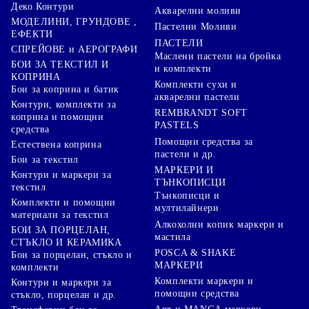
Деко Контури
Акварелни моливи
МОДЕЛИНИ, ГРУНДОВЕ ,
Пастелни Моливи
ЕФЕКТИ
ПАСТЕЛИ
СПРЕЙОВЕ и АЕРОГРАФИ
Маслени пастели на бройка
БОИ ЗА ТЕКСТИЛ И
и комплекти
КОПРИНА
Комплекти сухи и
Бои за коприна и батик
акварелни пастели
Контури, комплекти за
REMBRANDT SOFT
коприна и помощни
PASTELS
средства
Помощни средства за
Естествена коприна
пастели и др.
Бои за текстил
МАРКЕРИ И
Контури и маркери за
ТЪНКОПИСЦИ
текстил
Тънкописци и
Комплекти и помощни
мултилайнери
материали за текстил
Алкохолни копик маркери и
БОИ ЗА ПОРЦЕЛАН,
мастила
СТЪКЛО И КЕРАМИКА
POSCA & SHAKE
Бои за порцелан, стъкло и
МАРКЕРИ
комплекти
Комплекти маркери и
Контури и маркери за
помощни средства
стъкло, порцелан и др.