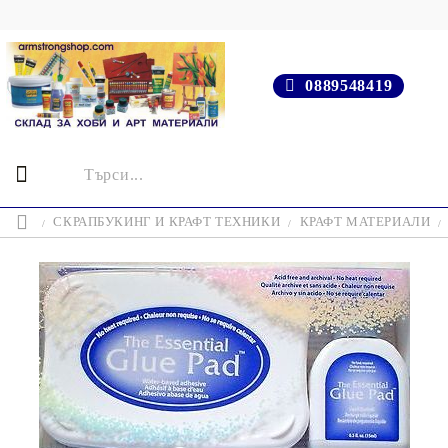
0889548419
СКРАПБУКИНГ И КРАФТ ТЕХНИКИ
КРАФТ МАТЕРИАЛИ