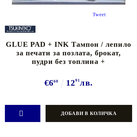
Tweet
GLUE PAD + INK Тампон / лепило
за печати за позлата, брокат,
пудри без топлина +
€6
12
91
лв.
60