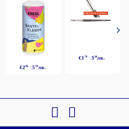
€1
79
3
50
лв.
€2
96
5
79
лв.