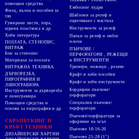
помощни средства
Ембосинг пудри
Филц, вълна и пособия за
Шаблони за релеф и
тях
оцветяване с мастила
Гумирани листи, пера,
Инструменти за релеф
шринк пластмаса и др.
Хоби литература
Папки за релеф и ембос
плочи
ПОЗЛАТА, СТЕНОПИС,
ВИТРАЖ
ПЪНЧОВЕ /
Бои за стенопис
ПЕРФОРАТОРИ , РЕЖЕЩИ
Материали за позлата
и ИНСТРУМЕНТИ
Тримери, ножици , резачи
ВИТРАЖНА ТЕХНИКА
ДЪРВОРЕЗБА,
Крафт и хоби пособия
ПИРОГРАФИЯ И
Крафт и хоби инструменти
ЛИНОГРАВЮРА
Бордюрни пънчове/
Инструменти за дърворезба
перфоратори
и линогравюра
Специални пънчове/
Помощни средства и
перфоратори
основи за пирография и др.
Пънчове/перфоратори за
СКРАПБУКИНГ И
оформяне на ъгъл
КРАФТ ТЕХНИКИ
Пънчове 10-16-20
ДИЗАЙНЕРСКИ ХАРТИИ
Пънчове 21-28 (1")