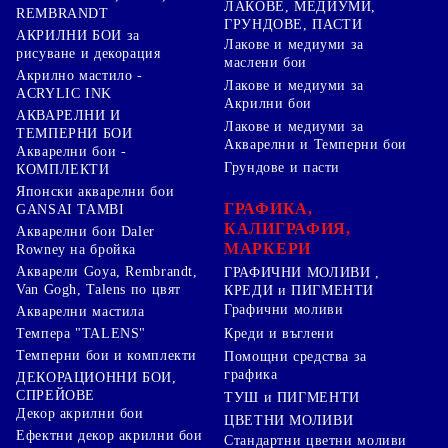
ЛАКОВЕ, МЕДИУМИ,
REMBRANDT
ГРУНДОВЕ, ПАСТИ
АКРИЛНИ БОИ за
Лакове и медиуми за
рисуване и декорация
маслени бои
Акрилно мастило -
Лакове и медиуми за
ACRYLIC INK
Акрилни бои
АКВАРЕЛНИ И
Лакове и медиуми за
ТЕМПЕРНИ БОИ
Акварелни и Темперни бои
Акварелни бои -
Грундове и пасти
КОМПЛЕКТИ
Японски акварелни бои
ГРАФИКА,
GANSAI TAMBI
КАЛИГРАФИЯ,
Акварелни бои Daler
МАРКЕРИ
Rowney на бройка
Акварели Goya, Rembrandt,
ГРАФИЧНИ МОЛИВИ ,
Van Gogh, Talens по цвят
КРЕДИ и ПИГМЕНТИ
Графични моливи
Акварелни мастила
Креди и въглени
Темпера "TALENS"
Темперни бои и комплекти
Помощни средства за
графика
ДЕКОРАЦИОННИ БОИ,
СПРЕЙОВЕ
ТУШ и ПИГМЕНТИ
Декор акрилни бои
ЦВЕТНИ МОЛИВИ
Ефектни декор акрилни бои
Стандартни цветни моливи