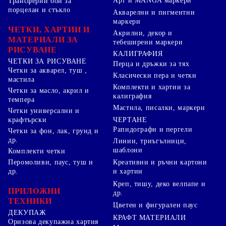
Арт и MANGA маркери
Трансферни бои за
порцелан и стъкло
Акварелни и пигментни
маркери
ЧЕТКИ, ХАРТИИ И
Акрилни, декор и
МАТЕРИАЛИ ЗА
тебеширени маркери
РИСУВАНЕ
КАЛИГРАФИЯ
ЧЕТКИ ЗА РИСУВАНЕ
Перца и дръжки за тях
Четки за акварел, туш ,
Класически пера и четки
мастила
Комплекти и хартии за
Четки за масло, акрил и
калиграфия
темпера
Мастила, писалки, маркери
Четки универсални и
ЧЕРТАНЕ
крафтърски
Рапидографи и пергели
Четки за фон, лак, грунд и
др.
Линии, триъгълници,
шаблони
Комплекти четки
Перомоливи, паус, туш и
Креативни и ръчни картони
др.
и хартии
Креп, тишу, деко велпапе и
ПРИЛОЖНИ
др.
ТЕХНИКИ
Цветен и фигурален паус
ДЕКУПАЖ
КРАФТ МАТЕРИАЛИ
Оризова декупажна хартия