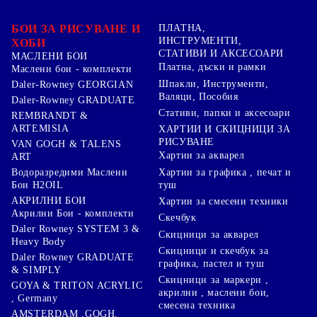
БОИ ЗА РИСУВАНЕ И
ПЛАТНА,
ИНСТРУМЕНТИ,
ХОБИ
СТАТИВИ И АКСЕСОАРИ
МАСЛЕНИ БОИ
Платна, дъски и рамки
Маслени бои - комплекти
Шпакли, Инструменти,
Daler-Rowney GEORGIAN
Валяци, Пособия
Daler-Rowney GRADUATE
Стативи, папки и аксесоари
REMBRANDT &
ARTEMISIA
ХАРТИИ И СКИЦНИЦИ ЗА
РИСУВАНЕ
VAN GOGH & TALENS
Хартии за акварел
ART
Хартии за графика , печат и
Водоразредими Маслени
туш
Бои H2OIL
АКРИЛНИ БОИ
Хартии за смесени техники
Акрилни Бои - комплекти
Скечбук
Daler Rowney SYSTEM 3 &
Скицници за акварел
Heavy Body
Скицници и скечбук за
Daler Rowney GRADUATE
графика, пастел и туш
& SIMPLY
Скицници за маркери ,
GOYA & TRITON АCRYLIC
акрилни , маслени бои,
, Germany
смесена техника
AMSTERDAM ,GOGH,