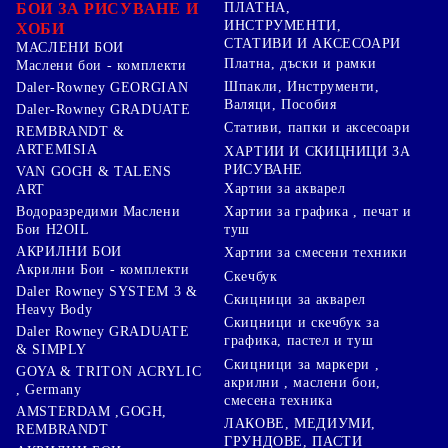
БОИ ЗА РИСУВАНЕ И
ПЛАТНА,
ИНСТРУМЕНТИ,
ХОБИ
СТАТИВИ И АКСЕСОАРИ
МАСЛЕНИ БОИ
Платна, дъски и рамки
Маслени бои - комплекти
Шпакли, Инструменти,
Daler-Rowney GEORGIAN
Валяци, Пособия
Daler-Rowney GRADUATE
Стативи, папки и аксесоари
REMBRANDT &
ARTEMISIA
ХАРТИИ И СКИЦНИЦИ ЗА
РИСУВАНЕ
VAN GOGH & TALENS
Хартии за акварел
ART
Хартии за графика , печат и
Водоразредими Маслени
туш
Бои H2OIL
АКРИЛНИ БОИ
Хартии за смесени техники
Акрилни Бои - комплекти
Скечбук
Daler Rowney SYSTEM 3 &
Скицници за акварел
Heavy Body
Скицници и скечбук за
Daler Rowney GRADUATE
графика, пастел и туш
& SIMPLY
Скицници за маркери ,
GOYA & TRITON АCRYLIC
акрилни , маслени бои,
, Germany
смесена техника
AMSTERDAM ,GOGH,
ЛАКОВЕ, МЕДИУМИ,
REMBRANDT
ГРУНДОВЕ, ПАСТИ