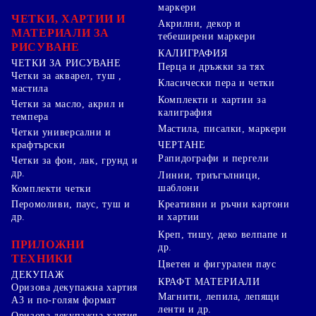
маркери
ЧЕТКИ, ХАРТИИ И
Акрилни, декор и
МАТЕРИАЛИ ЗА
тебеширени маркери
РИСУВАНЕ
КАЛИГРАФИЯ
ЧЕТКИ ЗА РИСУВАНЕ
Перца и дръжки за тях
Четки за акварел, туш ,
Класически пера и четки
мастила
Комплекти и хартии за
Четки за масло, акрил и
калиграфия
темпера
Мастила, писалки, маркери
Четки универсални и
ЧЕРТАНЕ
крафтърски
Рапидографи и пергели
Четки за фон, лак, грунд и
др.
Линии, триъгълници,
шаблони
Комплекти четки
Перомоливи, паус, туш и
Креативни и ръчни картони
др.
и хартии
Креп, тишу, деко велпапе и
ПРИЛОЖНИ
др.
ТЕХНИКИ
Цветен и фигурален паус
ДЕКУПАЖ
КРАФТ МАТЕРИАЛИ
Оризова декупажна хартия
Магнити, лепила, лепящи
А3 и по-голям формат
ленти и др.
Оризова декупажна хартия