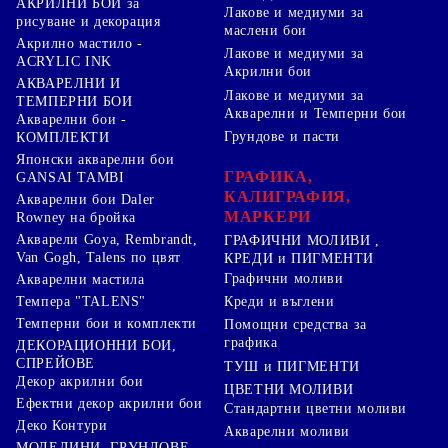
АКРИЛНИ БОИ за
Лакове и медиуми за
рисуване и декорация
маслени бои
Акрилно мастило -
Лакове и медиуми за
ACRYLIC INK
Акрилни бои
АКВАРЕЛНИ И
Лакове и медиуми за
ТЕМПЕРНИ БОИ
Акварелни и Темперни бои
Акварелни бои -
Грундове и пасти
КОМПЛЕКТИ
Японски акварелни бои
ГРАФИКА,
GANSAI TAMBI
КАЛИГРАФИЯ,
Акварелни бои Daler
МАРКЕРИ
Rowney на бройка
Акварели Goya, Rembrandt,
ГРАФИЧНИ МОЛИВИ ,
Van Gogh, Talens по цвят
КРЕДИ и ПИГМЕНТИ
Графични моливи
Акварелни мастила
Креди и въглени
Темпера "TALENS"
Темперни бои и комплекти
Помощни средства за
графика
ДЕКОРАЦИОННИ БОИ,
СПРЕЙОВЕ
ТУШ и ПИГМЕНТИ
Декор акрилни бои
ЦВЕТНИ МОЛИВИ
Ефектни декор акрилни бои
Стандартни цветни моливи
Деко Контури
Акварелни моливи
МОДЕЛИНИ, ГРУНДОВЕ ,