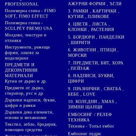
АЖУРНИ ФОРМИ , ЪГЛИ
PROFESSIONAL
Полимерна глина - FIMO
3. РАМКИ , КАРТИЧКИ ,
SOFT, FIMO EFFECT
КУТИИ , ПЛИКОВЕ
Полимерна глина -
4. ЦВЕТЯ , ЛИСТА ,
SCULPEY PREMO USA
КЛОНКИ , РАСТЕНИЯ
Молдове, текстури и
5. БОРДЮРИ , ПАНДЕЛКИ
отливки
, ШИРИТИ
Инструменти, режещи
6. ЖИВОТНИ , ПТИЦИ ,
форми, лакове за
МОРСКИ
моделиране
7. ПРЕДМЕТИ, БИТ, ХОРА
ПРЕДМЕТИ И
, ПЕЙЗАЖ
ДЕКОРАТИВНИ
8. НАДПИСИ, БУКВИ,
МАТЕРИАЛИ
ЦИФРИ
Кутии от дърво и др.
Предмети от дърво,
9. ПРАЗНИЧНИ , СВАТБА ,
стиропор, pvc и др.
БЕБЕ , LOVE
Дървени надписи, букви,
10. КОЛЕДНИ , XMAS ,
цифри и рамки
ЗИМНИ ЩАНЦИ
Дървени деко елементи,
ЕМБОСИНГ / РЕЛЕФ
основи и механизми
ТЕХНИКА
Текстил, зебло, бродерия,
Техника - Топъл ембос
помощни средства
Ембосинг пудри