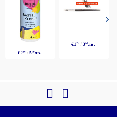
€1
79
3
50
лв.
€2
96
5
79
лв.