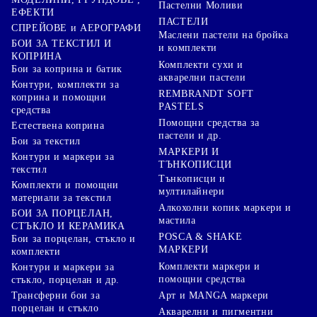
Пастелни Моливи
ЕФЕКТИ
ПАСТЕЛИ
СПРЕЙОВЕ и АЕРОГРАФИ
Маслени пастели на бройка
БОИ ЗА ТЕКСТИЛ И
и комплекти
КОПРИНА
Комплекти сухи и
Бои за коприна и батик
акварелни пастели
Контури, комплекти за
REMBRANDT SOFT
коприна и помощни
PASTELS
средства
Помощни средства за
Естествена коприна
пастели и др.
Бои за текстил
МАРКЕРИ И
Контури и маркери за
ТЪНКОПИСЦИ
текстил
Тънкописци и
Комплекти и помощни
мултилайнери
материали за текстил
Алкохолни копик маркери и
БОИ ЗА ПОРЦЕЛАН,
мастила
СТЪКЛО И КЕРАМИКА
POSCA & SHAKE
Бои за порцелан, стъкло и
МАРКЕРИ
комплекти
Комплекти маркери и
Контури и маркери за
помощни средства
стъкло, порцелан и др.
Арт и MANGA маркери
Трансферни бои за
порцелан и стъкло
Акварелни и пигментни