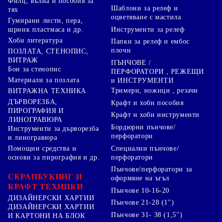
Филц, вълна и пособия за
Шаблони за релеф и
тях
оцветяване с мастила
Гумирани листи, пера,
Инструменти за релеф
шринк пластмаса и др.
Хоби литература
Папки за релеф и ембос
плочи
ПОЗЛАТА, СТЕНОПИС,
ВИТРАЖ
ПЪНЧОВЕ /
Бои за стенопис
ПЕРФОРАТОРИ , РЕЖЕЩИ
Материали за позлата
и ИНСТРУМЕНТИ
Тримери, ножици , резачи
ВИТРАЖНА ТЕХНИКА
ДЪРВОРЕЗБА,
Крафт и хоби пособия
ПИРОГРАФИЯ И
Крафт и хоби инструменти
ЛИНОГРАВЮРА
Бордюрни пънчове/
Инструменти за дърворезба
перфоратори
и линогравюра
Специални пънчове/
Помощни средства и
перфоратори
основи за пирография и др.
Пънчове/перфоратори за
СКРАПБУКИНГ И
оформяне на ъгъл
КРАФТ ТЕХНИКИ
Пънчове 10-16-20
ДИЗАЙНЕРСКИ ХАРТИИ
Пънчове 21-28 (1")
ДИЗАЙНЕРСКИ ХАРТИИ
Пънчове 31- 38 (1,5")
И КАРТОНИ НА БЛОК