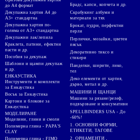
Брадс, капси, копчета и др.
до А4 формат
Скрабукинг албуми и
Декупажна хартия А4 до
материали за тях
А3+ стандартна
Декупажна хартия по-
Брокат, пудри, перфектни
голяма от А3+ стандартна
перли
Декупажни лак/лепила
Перлички, мозайки, цветен
Краклета, патини, ефектни
пясък
пасти и др.
Декоративно тиксо и
Пособия за декупаж
стикери
Шаблони и щампи декупаж
Панделки, ширити, лико,
и др.
тел
ЕНКАУСТИКА
Деко елементи от хартия,
Инструменти и комплекти
дърво, метал и др.
за Енкаустика
МАШИНИ И ЩАНЦИ
Восък за Енкаустика
Машини за рязане/релеф,
Картони и блокове за
подвързване и консумативи
Енкаустика
SPELLBINDERS USA - До
МОДЕЛИРАНЕ
-60%!
Моделини, глини и смоли
1. ОСНОВНИ ФОРМИ,
Полимерна глина - PAPA'S
ЕТИКЕТИ, ТАГОВЕ
CLAY
2. ОРНАМЕНТИ ,
Полимерна глина - FIMO