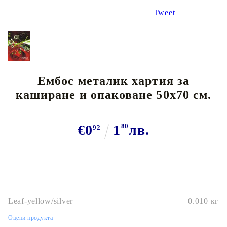
Tweet
Ембос металик хартия за
каширане и опаковане 50х70 см.
€0
1
80
лв.
92
Leaf-yellow/silver
0.010
кг
Оцени продукта