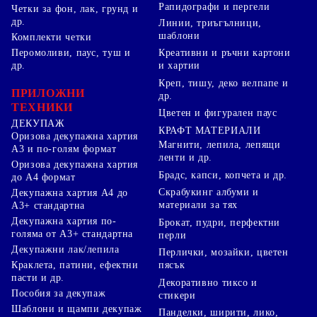
Рапидографи и пергели
Четки за фон, лак, грунд и
др.
Линии, триъгълници,
шаблони
Комплекти четки
Перомоливи, паус, туш и
Креативни и ръчни картони
др.
и хартии
Креп, тишу, деко велпапе и
ПРИЛОЖНИ
др.
ТЕХНИКИ
Цветен и фигурален паус
ДЕКУПАЖ
КРАФТ МАТЕРИАЛИ
Оризова декупажна хартия
Магнити, лепила, лепящи
А3 и по-голям формат
ленти и др.
Оризова декупажна хартия
Брадс, капси, копчета и др.
до А4 формат
Скрабукинг албуми и
Декупажна хартия А4 до
материали за тях
А3+ стандартна
Декупажна хартия по-
Брокат, пудри, перфектни
голяма от А3+ стандартна
перли
Декупажни лак/лепила
Перлички, мозайки, цветен
Краклета, патини, ефектни
пясък
пасти и др.
Декоративно тиксо и
Пособия за декупаж
стикери
Шаблони и щампи декупаж
Панделки, ширити, лико,