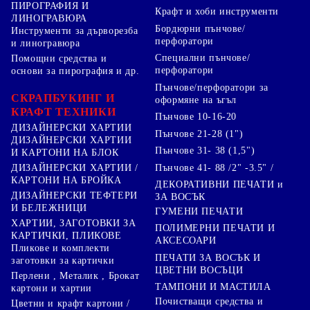
ПИРОГРАФИЯ И
Крафт и хоби инструменти
ЛИНОГРАВЮРА
Бордюрни пънчове/
Инструменти за дърворезба
перфоратори
и линогравюра
Специални пънчове/
Помощни средства и
перфоратори
основи за пирография и др.
Пънчове/перфоратори за
СКРАПБУКИНГ И
оформяне на ъгъл
КРАФТ ТЕХНИКИ
Пънчове 10-16-20
ДИЗАЙНЕРСКИ ХАРТИИ
Пънчове 21-28 (1")
ДИЗАЙНЕРСКИ ХАРТИИ
Пънчове 31- 38 (1,5")
И КАРТОНИ НА БЛОК
Пънчове 41- 88 /2" -3.5" /
ДИЗАЙНЕРСКИ ХАРТИИ /
КАРТОНИ НА БРОЙКА
ДЕКОРАТИВНИ ПЕЧАТИ и
ДИЗАЙНЕРСКИ ТЕФТЕРИ
ЗА ВОСЪК
И БЕЛЕЖНИЦИ
ГУМЕНИ ПЕЧАТИ
ХАРТИИ, ЗАГОТОВКИ ЗА
ПОЛИМЕРНИ ПЕЧАТИ И
КАРТИЧКИ, ПЛИКОВЕ
АКСЕСОАРИ
Пликове и комплекти
ПЕЧАТИ ЗА ВОСЪК И
заготовки за картички
ЦВЕТНИ ВОСЪЦИ
Перлени , Металик , Брокат
ТАМПОНИ И МАСТИЛА
картони и хартии
Почистващи средства и
Цветни и крафт картони /