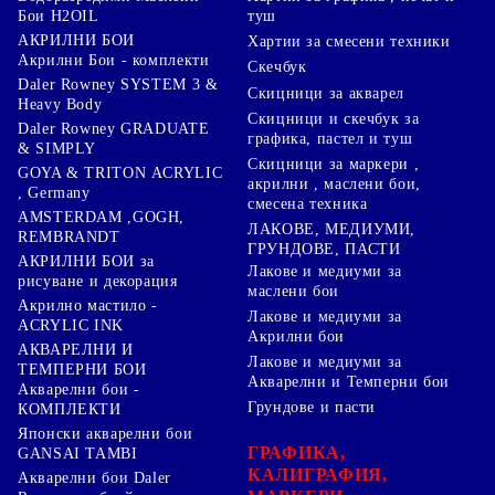
туш
Бои H2OIL
АКРИЛНИ БОИ
Хартии за смесени техники
Акрилни Бои - комплекти
Скечбук
Daler Rowney SYSTEM 3 &
Скицници за акварел
Heavy Body
Скицници и скечбук за
Daler Rowney GRADUATE
графика, пастел и туш
& SIMPLY
Скицници за маркери ,
GOYA & TRITON АCRYLIC
акрилни , маслени бои,
, Germany
смесена техника
AMSTERDAM ,GOGH,
ЛАКОВЕ, МЕДИУМИ,
REMBRANDT
ГРУНДОВЕ, ПАСТИ
АКРИЛНИ БОИ за
Лакове и медиуми за
рисуване и декорация
маслени бои
Акрилно мастило -
Лакове и медиуми за
ACRYLIC INK
Акрилни бои
АКВАРЕЛНИ И
Лакове и медиуми за
ТЕМПЕРНИ БОИ
Акварелни и Темперни бои
Акварелни бои -
Грундове и пасти
КОМПЛЕКТИ
Японски акварелни бои
ГРАФИКА,
GANSAI TAMBI
КАЛИГРАФИЯ,
Акварелни бои Daler