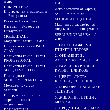
и др.
тел
ЕНКАУСТИКА
Деко елементи от хартия,
Инструменти и комплекти
дърво, метал и др.
за Енкаустика
МАШИНИ И ЩАНЦИ
Восък за Енкаустика
Машини за рязане/релеф,
Картони и блокове за
подвързване и консумативи
Енкаустика
SPELLBINDERS USA - До
МОДЕЛИРАНЕ
-60%!
Моделини, глини и смоли
1. ОСНОВНИ ФОРМИ,
Полимерна глина - PAPA'S
ЕТИКЕТИ, ТАГОВЕ
CLAY
2. ОРНАМЕНТИ ,
Полимерна глина - FIMO
АЖУРНИ ФОРМИ , ЪГЛИ
PROFESSIONAL
Полимерна глина - FIMO
3. РАМКИ , КАРТИЧКИ ,
SOFT, FIMO EFFECT
КУТИИ , ПЛИКОВЕ
Полимерна глина -
4. ЦВЕТЯ , ЛИСТА ,
SCULPEY PREMO USA
КЛОНКИ , РАСТЕНИЯ
Молдове, текстури и
5. БОРДЮРИ , ПАНДЕЛКИ
отливки
, ШИРИТИ
Инструменти, режещи
6. ЖИВОТНИ , ПТИЦИ ,
форми, лакове за
МОРСКИ
моделиране
7. ПРЕДМЕТИ, БИТ, ХОРА
ПРЕДМЕТИ И