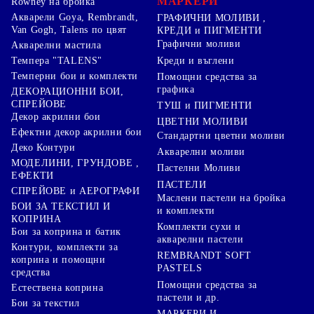
МАРКЕРИ
Rowney на бройка
Акварели Goya, Rembrandt,
ГРАФИЧНИ МОЛИВИ ,
Van Gogh, Talens по цвят
КРЕДИ и ПИГМЕНТИ
Графични моливи
Акварелни мастила
Креди и въглени
Темпера "TALENS"
Темперни бои и комплекти
Помощни средства за
графика
ДЕКОРАЦИОННИ БОИ,
СПРЕЙОВЕ
ТУШ и ПИГМЕНТИ
Декор акрилни бои
ЦВЕТНИ МОЛИВИ
Ефектни декор акрилни бои
Стандартни цветни моливи
Деко Контури
Акварелни моливи
МОДЕЛИНИ, ГРУНДОВЕ ,
Пастелни Моливи
ЕФЕКТИ
ПАСТЕЛИ
СПРЕЙОВЕ и АЕРОГРАФИ
Маслени пастели на бройка
БОИ ЗА ТЕКСТИЛ И
и комплекти
КОПРИНА
Комплекти сухи и
Бои за коприна и батик
акварелни пастели
Контури, комплекти за
REMBRANDT SOFT
коприна и помощни
PASTELS
средства
Помощни средства за
Естествена коприна
пастели и др.
Бои за текстил
МАРКЕРИ И