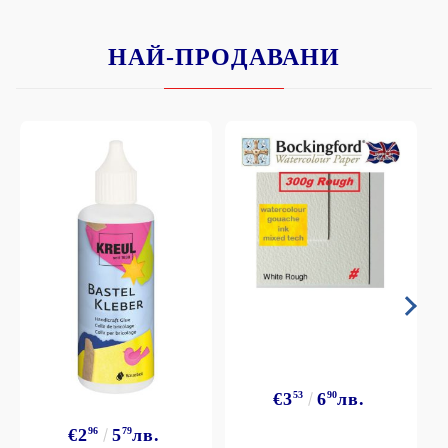
НАЙ-ПРОДАВАНИ
€3
53
6
90
лв.
€2
96
5
79
лв.