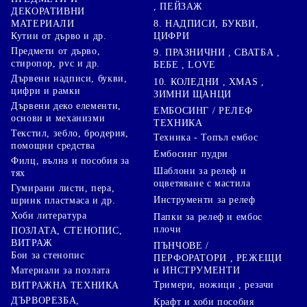
, ПЕЙЗАЖ
ДЕКОРАТИВНИ
8. НАДПИСИ, БУКВИ,
МАТЕРИАЛИ
ЦИФРИ
Кутии от дърво и др.
Предмети от дърво,
9. ПРАЗНИЧНИ , СВАТБА ,
стиропор, pvc и др.
БЕБЕ , LOVE
Дървени надписи, букви,
10. КОЛЕДНИ , XMAS ,
цифри и рамки
ЗИМНИ ЩАНЦИ
Дървени деко елементи,
ЕМБОСИНГ / РЕЛЕФ
основи и механизми
ТЕХНИКА
Текстил, зебло, бродерия,
Техника - Топъл ембос
помощни средства
Ембосинг пудри
Филц, вълна и пособия за
Шаблони за релеф и
тях
оцветяване с мастила
Гумирани листи, пера,
Инструменти за релеф
шринк пластмаса и др.
Хоби литература
Папки за релеф и ембос
плочи
ПОЗЛАТА, СТЕНОПИС,
ВИТРАЖ
ПЪНЧОВЕ /
Бои за стенопис
ПЕРФОРАТОРИ , РЕЖЕЩИ
Материали за позлата
и ИНСТРУМЕНТИ
Тримери, ножици , резачи
ВИТРАЖНА ТЕХНИКА
ДЪРВОРЕЗБА,
Крафт и хоби пособия