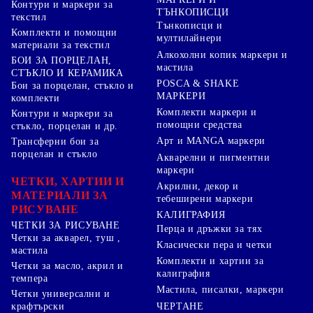
Контури и маркери за
ТЪНКОПИСЦИ
текстил
Тънкописци и
Комплекти и помощни
мултилайнери
материали за текстил
Алкохолни копик маркери и
БОИ ЗА ПОРЦЕЛАН,
мастила
СТЪКЛО И КЕРАМИКА
POSCA & SHAKE
Бои за порцелан, стъкло и
МАРКЕРИ
комплекти
Комплекти маркери и
Контури и маркери за
помощни средства
стъкло, порцелан и др.
Арт и MANGA маркери
Трансферни бои за
порцелан и стъкло
Акварелни и пигментни
маркери
ЧЕТКИ, ХАРТИИ И
Акрилни, декор и
МАТЕРИАЛИ ЗА
тебеширени маркери
РИСУВАНЕ
КАЛИГРАФИЯ
ЧЕТКИ ЗА РИСУВАНЕ
Перца и дръжки за тях
Четки за акварел, туш ,
Класически пера и четки
мастила
Комплекти и хартии за
Четки за масло, акрил и
калиграфия
темпера
Мастила, писалки, маркери
Четки универсални и
ЧЕРТАНЕ
крафтърски