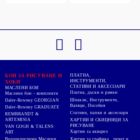
БОИ ЗА РИСУВАНЕ И
ПЛАТНА,
ИНСТРУМЕНТИ,
ХОБИ
СТАТИВИ И АКСЕСОАРИ
МАСЛЕНИ БОИ
Платна, дъски и рамки
Маслени бои - комплекти
Шпакли, Инструменти,
Daler-Rowney GEORGIAN
Валяци, Пособия
Daler-Rowney GRADUATE
Стативи, папки и аксесоари
REMBRANDT &
ARTEMISIA
ХАРТИИ И СКИЦНИЦИ ЗА
РИСУВАНЕ
VAN GOGH & TALENS
Хартии за акварел
ART
Хартии за графика , печат и
Водоразредими Маслени