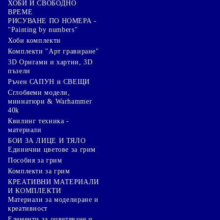
ХОБИ И СВОБОДНО
ВРЕМЕ
РИСУВАНЕ ПО НОМЕРА -
"Painting by numbers"
Хоби комплекти
Комплекти "Арт гравиране"
3D Оригами и хартии, 3D
пъзели
Ръчен САПУН и СВЕЩИ
Сглобяеми модели,
миниатюри & Warhammer
40k
Квилинг техника -
материали
БОИ ЗА ЛИЦЕ И ТЯЛО
Единични цветове за грим
Пособия за грим
Комплекти за грим
КРЕАТИВНИ МАТЕРИАЛИ
И КОМПЛЕКТИ
Mатериали за моделиране и
креативност
Елементи за оцветяване и