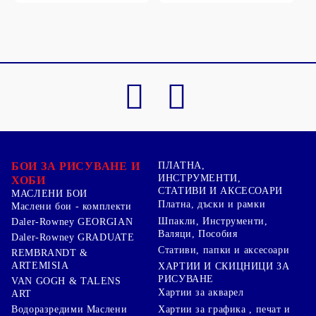
БОИ ЗА РИСУВАНЕ И
ПЛАТНА,
ИНСТРУМЕНТИ,
ХОБИ
СТАТИВИ И АКСЕСОАРИ
МАСЛЕНИ БОИ
Платна, дъски и рамки
Маслени бои - комплекти
Шпакли, Инструменти,
Daler-Rowney GEORGIAN
Валяци, Пособия
Daler-Rowney GRADUATE
Стативи, папки и аксесоари
REMBRANDT &
ARTEMISIA
ХАРТИИ И СКИЦНИЦИ ЗА
РИСУВАНЕ
VAN GOGH & TALENS
Хартии за акварел
ART
Хартии за графика , печат и
Водоразредими Маслени