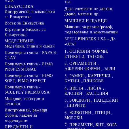
и др.
тел
ЕНКАУСТИКА
Деко елементи от хартия,
Инструменти и комплекти
дърво, метал и др.
за Енкаустика
МАШИНИ И ЩАНЦИ
Восък за Енкаустика
Машини за рязане/релеф,
Картони и блокове за
подвързване и консумативи
Енкаустика
SPELLBINDERS USA - До
МОДЕЛИРАНЕ
-60%!
Моделини, глини и смоли
1. ОСНОВНИ ФОРМИ,
Полимерна глина - PAPA'S
ЕТИКЕТИ, ТАГОВЕ
CLAY
2. ОРНАМЕНТИ ,
Полимерна глина - FIMO
АЖУРНИ ФОРМИ , ЪГЛИ
PROFESSIONAL
Полимерна глина - FIMO
3. РАМКИ , КАРТИЧКИ ,
SOFT, FIMO EFFECT
КУТИИ , ПЛИКОВЕ
Полимерна глина -
4. ЦВЕТЯ , ЛИСТА ,
SCULPEY PREMO USA
КЛОНКИ , РАСТЕНИЯ
Молдове, текстури и
5. БОРДЮРИ , ПАНДЕЛКИ
отливки
, ШИРИТИ
Инструменти, режещи
6. ЖИВОТНИ , ПТИЦИ ,
форми, лакове за
МОРСКИ
моделиране
7. ПРЕДМЕТИ, БИТ, ХОРА
ПРЕДМЕТИ И