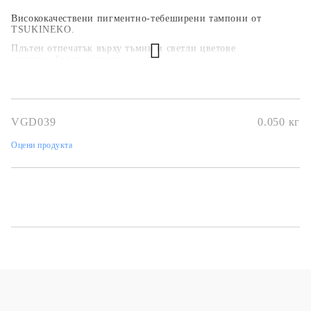
Висококачествени пигментно-тебеширени тампони от
TSUKINEKO.
Плътен отпечатък върху тъмни и светли цветове
картони. Бързо съхнещи.
Размер 45х30 мм.
Какъв вид тампон да ползваме?
Виж ТУК!
VGD039
0.050
кг
Оцени продукта