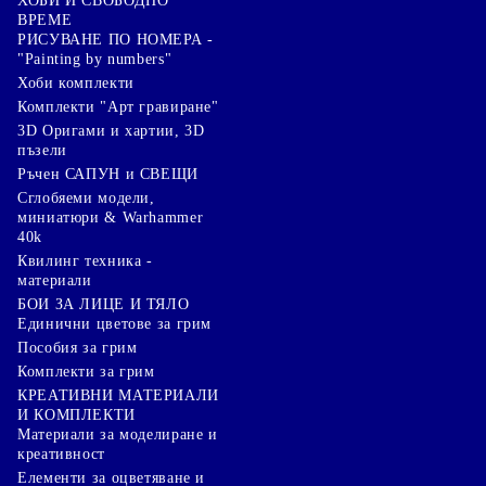
ХОБИ И СВОБОДНО
ВРЕМЕ
РИСУВАНЕ ПО НОМЕРА -
"Painting by numbers"
Хоби комплекти
Комплекти "Арт гравиране"
3D Оригами и хартии, 3D
пъзели
Ръчен САПУН и СВЕЩИ
Сглобяеми модели,
миниатюри & Warhammer
40k
Квилинг техника -
материали
БОИ ЗА ЛИЦЕ И ТЯЛО
Единични цветове за грим
Пособия за грим
Комплекти за грим
КРЕАТИВНИ МАТЕРИАЛИ
И КОМПЛЕКТИ
Mатериали за моделиране и
креативност
Елементи за оцветяване и