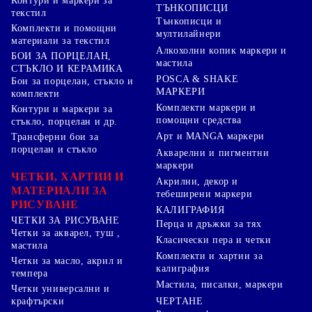
Контури и маркери за
ТЪНКОПИСЦИ
текстил
Тънкописци и
Комплекти и помощни
мултилайнери
материали за текстил
Алкохолни копик маркери и
БОИ ЗА ПОРЦЕЛАН,
мастила
СТЪКЛО И КЕРАМИКА
POSCA & SHAKE
Бои за порцелан, стъкло и
МАРКЕРИ
комплекти
Комплекти маркери и
Контури и маркери за
помощни средства
стъкло, порцелан и др.
Арт и MANGA маркери
Трансферни бои за
порцелан и стъкло
Акварелни и пигментни
маркери
ЧЕТКИ, ХАРТИИ И
Акрилни, декор и
МАТЕРИАЛИ ЗА
тебеширени маркери
РИСУВАНЕ
КАЛИГРАФИЯ
ЧЕТКИ ЗА РИСУВАНЕ
Перца и дръжки за тях
Четки за акварел, туш ,
Класически пера и четки
мастила
Комплекти и хартии за
Четки за масло, акрил и
калиграфия
темпера
Мастила, писалки, маркери
Четки универсални и
ЧЕРТАНЕ
крафтърски