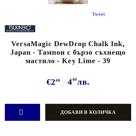
Tweet
VersaMagic DewDrop Chalk Ink,
Japan - Тампон с бързо съхнещо
мастило - Key Lime - 39
€2
4
69
лв.
40