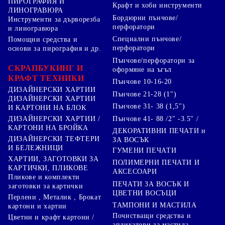
ПИРОГРАФИЯ И
Крафт и хоби инструменти
ЛИНОГРАВЮРА
Бордюрни пънчове/
Инструменти за дърворезба
перфоратори
и линогравюра
Специални пънчове/
Помощни средства и
перфоратори
основи за пирография и др.
Пънчове/перфоратори за
СКРАПБУКИНГ И
оформяне на ъгъл
КРАФТ ТЕХНИКИ
Пънчове 10-16-20
ДИЗАЙНЕРСКИ ХАРТИИ
Пънчове 21-28 (1")
ДИЗАЙНЕРСКИ ХАРТИИ
Пънчове 31- 38 (1,5")
И КАРТОНИ НА БЛОК
Пънчове 41- 88 /2" -3.5" /
ДИЗАЙНЕРСКИ ХАРТИИ /
КАРТОНИ НА БРОЙКА
ДЕКОРАТИВНИ ПЕЧАТИ и
ДИЗАЙНЕРСКИ ТЕФТЕРИ
ЗА ВОСЪК
И БЕЛЕЖНИЦИ
ГУМЕНИ ПЕЧАТИ
ХАРТИИ, ЗАГОТОВКИ ЗА
ПОЛИМЕРНИ ПЕЧАТИ И
КАРТИЧКИ, ПЛИКОВЕ
АКСЕСОАРИ
Пликове и комплекти
ПЕЧАТИ ЗА ВОСЪК И
заготовки за картички
ЦВЕТНИ ВОСЪЦИ
Перлени , Металик , Брокат
ТАМПОНИ И МАСТИЛА
картони и хартии
Почистващи средства и
Цветни и крафт картони /
апликатори за мастила