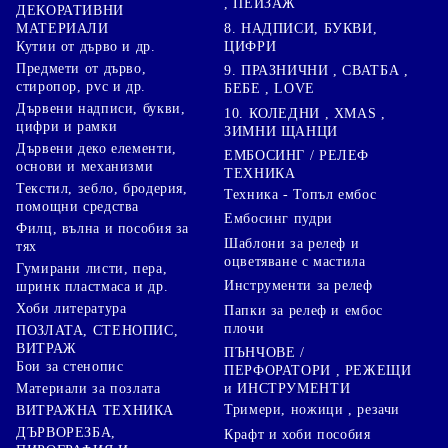
, ПЕЙЗАЖ
ДЕКОРАТИВНИ
8. НАДПИСИ, БУКВИ,
МАТЕРИАЛИ
ЦИФРИ
Кутии от дърво и др.
Предмети от дърво,
9. ПРАЗНИЧНИ , СВАТБА ,
стиропор, pvc и др.
БЕБЕ , LOVE
Дървени надписи, букви,
10. КОЛЕДНИ , XMAS ,
цифри и рамки
ЗИМНИ ЩАНЦИ
Дървени деко елементи,
ЕМБОСИНГ / РЕЛЕФ
основи и механизми
ТЕХНИКА
Текстил, зебло, бродерия,
Техника - Топъл ембос
помощни средства
Ембосинг пудри
Филц, вълна и пособия за
Шаблони за релеф и
тях
оцветяване с мастила
Гумирани листи, пера,
Инструменти за релеф
шринк пластмаса и др.
Хоби литература
Папки за релеф и ембос
плочи
ПОЗЛАТА, СТЕНОПИС,
ВИТРАЖ
ПЪНЧОВЕ /
Бои за стенопис
ПЕРФОРАТОРИ , РЕЖЕЩИ
Материали за позлата
и ИНСТРУМЕНТИ
Тримери, ножици , резачи
ВИТРАЖНА ТЕХНИКА
ДЪРВОРЕЗБА,
Крафт и хоби пособия