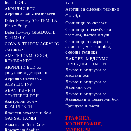
туш
Бои H2OIL
АКРИЛНИ БОИ
Хартии за смесени техники
Акрилни Бои - комплекти
Скечбук
Daler Rowney SYSTEM 3 &
Скицници за акварел
Heavy Body
Скицници и скечбук за
Daler Rowney GRADUATE
графика, пастел и туш
& SIMPLY
Скицници за маркери ,
GOYA & TRITON АCRYLIC
акрилни , маслени бои,
, Germany
смесена техника
AMSTERDAM ,GOGH,
ЛАКОВЕ, МЕДИУМИ,
REMBRANDT
ГРУНДОВЕ, ПАСТИ
АКРИЛНИ БОИ за
Лакове и медиуми за
рисуване и декорация
маслени бои
Акрилно мастило -
Лакове и медиуми за
ACRYLIC INK
Акрилни бои
АКВАРЕЛНИ И
Лакове и медиуми за
ТЕМПЕРНИ БОИ
Акварелни и Темперни бои
Акварелни бои -
Грундове и пасти
КОМПЛЕКТИ
Японски акварелни бои
ГРАФИКА,
GANSAI TAMBI
КАЛИГРАФИЯ,
Акварелни бои Daler
МАРКЕРИ
Rowney на бройка