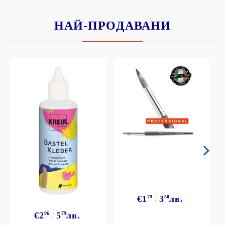
НАЙ-ПРОДАВАНИ
€1
79
3
50
лв.
€2
96
5
79
лв.