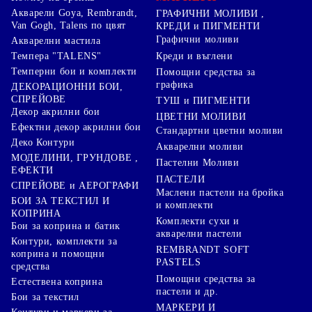
Акварели Goya, Rembrandt,
ГРАФИЧНИ МОЛИВИ ,
Van Gogh, Talens по цвят
КРЕДИ и ПИГМЕНТИ
Графични моливи
Акварелни мастила
Креди и въглени
Темпера "TALENS"
Темперни бои и комплекти
Помощни средства за
графика
ДЕКОРАЦИОННИ БОИ,
СПРЕЙОВЕ
ТУШ и ПИГМЕНТИ
Декор акрилни бои
ЦВЕТНИ МОЛИВИ
Ефектни декор акрилни бои
Стандартни цветни моливи
Деко Контури
Акварелни моливи
МОДЕЛИНИ, ГРУНДОВЕ ,
Пастелни Моливи
ЕФЕКТИ
ПАСТЕЛИ
СПРЕЙОВЕ и АЕРОГРАФИ
Маслени пастели на бройка
БОИ ЗА ТЕКСТИЛ И
и комплекти
КОПРИНА
Комплекти сухи и
Бои за коприна и батик
акварелни пастели
Контури, комплекти за
REMBRANDT SOFT
коприна и помощни
PASTELS
средства
Помощни средства за
Естествена коприна
пастели и др.
Бои за текстил
МАРКЕРИ И