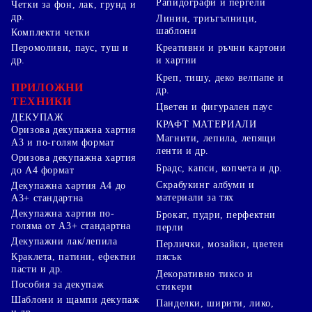
Рапидографи и пергели
Четки за фон, лак, грунд и
др.
Линии, триъгълници,
шаблони
Комплекти четки
Перомоливи, паус, туш и
Креативни и ръчни картони
др.
и хартии
Креп, тишу, деко велпапе и
ПРИЛОЖНИ
др.
ТЕХНИКИ
Цветен и фигурален паус
ДЕКУПАЖ
КРАФТ МАТЕРИАЛИ
Оризова декупажна хартия
Магнити, лепила, лепящи
А3 и по-голям формат
ленти и др.
Оризова декупажна хартия
Брадс, капси, копчета и др.
до А4 формат
Скрабукинг албуми и
Декупажна хартия А4 до
материали за тях
А3+ стандартна
Декупажна хартия по-
Брокат, пудри, перфектни
голяма от А3+ стандартна
перли
Декупажни лак/лепила
Перлички, мозайки, цветен
Краклета, патини, ефектни
пясък
пасти и др.
Декоративно тиксо и
Пособия за декупаж
стикери
Шаблони и щампи декупаж
Панделки, ширити, лико,