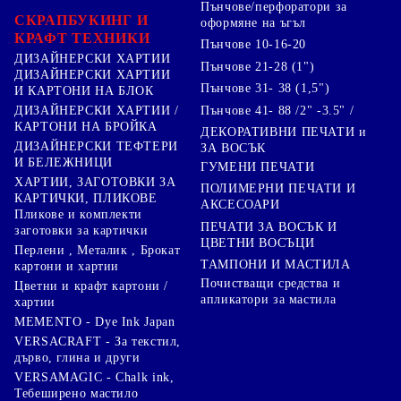
Пънчове/перфоратори за
СКРАПБУКИНГ И
оформяне на ъгъл
КРАФТ ТЕХНИКИ
Пънчове 10-16-20
ДИЗАЙНЕРСКИ ХАРТИИ
Пънчове 21-28 (1")
ДИЗАЙНЕРСКИ ХАРТИИ
Пънчове 31- 38 (1,5")
И КАРТОНИ НА БЛОК
Пънчове 41- 88 /2" -3.5" /
ДИЗАЙНЕРСКИ ХАРТИИ /
КАРТОНИ НА БРОЙКА
ДЕКОРАТИВНИ ПЕЧАТИ и
ДИЗАЙНЕРСКИ ТЕФТЕРИ
ЗА ВОСЪК
И БЕЛЕЖНИЦИ
ГУМЕНИ ПЕЧАТИ
ХАРТИИ, ЗАГОТОВКИ ЗА
ПОЛИМЕРНИ ПЕЧАТИ И
КАРТИЧКИ, ПЛИКОВЕ
АКСЕСОАРИ
Пликове и комплекти
ПЕЧАТИ ЗА ВОСЪК И
заготовки за картички
ЦВЕТНИ ВОСЪЦИ
Перлени , Металик , Брокат
ТАМПОНИ И МАСТИЛА
картони и хартии
Почистващи средства и
Цветни и крафт картони /
апликатори за мастила
хартии
MEMENTO - Dye Ink Japan
VERSACRAFT - За текстил,
дърво, глина и други
VERSAMAGIC - Chalk ink,
Тебеширено мастило