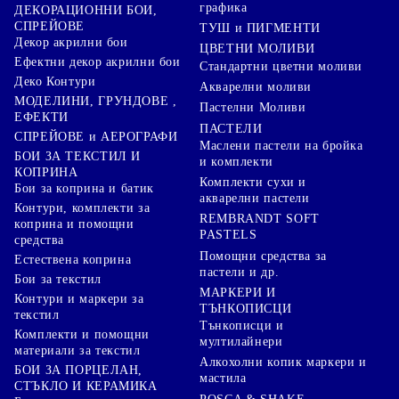
графика
ДЕКОРАЦИОННИ БОИ,
СПРЕЙОВЕ
ТУШ и ПИГМЕНТИ
Декор акрилни бои
ЦВЕТНИ МОЛИВИ
Ефектни декор акрилни бои
Стандартни цветни моливи
Деко Контури
Акварелни моливи
МОДЕЛИНИ, ГРУНДОВЕ ,
Пастелни Моливи
ЕФЕКТИ
ПАСТЕЛИ
СПРЕЙОВЕ и АЕРОГРАФИ
Маслени пастели на бройка
БОИ ЗА ТЕКСТИЛ И
и комплекти
КОПРИНА
Комплекти сухи и
Бои за коприна и батик
акварелни пастели
Контури, комплекти за
REMBRANDT SOFT
коприна и помощни
PASTELS
средства
Помощни средства за
Естествена коприна
пастели и др.
Бои за текстил
МАРКЕРИ И
Контури и маркери за
ТЪНКОПИСЦИ
текстил
Тънкописци и
Комплекти и помощни
мултилайнери
материали за текстил
Алкохолни копик маркери и
БОИ ЗА ПОРЦЕЛАН,
мастила
СТЪКЛО И КЕРАМИКА