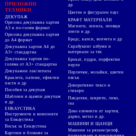
ПРИЛОЖНИ
др.
ТЕХНИКИ
Цветен и фигурален паус
ДЕКУПАЖ
КРАФТ МАТЕРИАЛИ
Оризова декупажна хартия
Магнити, лепила, лепящи
А3 и по-голям формат
ленти и др.
Оризова декупажна хартия
Брадс, капси, копчета и др.
до А4 формат
Скрабукинг албуми и
Декупажна хартия А4 до
материали за тях
А3+ стандартна
Декупажна хартия по-
Брокат, пудри, перфектни
голяма от А3+ стандартна
перли
Декупажни лак/лепила
Перлички, мозайки, цветен
Краклета, патини, ефектни
пясък
пасти и др.
Декоративно тиксо и
Пособия за декупаж
стикери
Шаблони и щампи декупаж
Панделки, ширити, лико,
и др.
тел
ЕНКАУСТИКА
Деко елементи от хартия,
Инструменти и комплекти
дърво, метал и др.
за Енкаустика
МАШИНИ И ЩАНЦИ
Восък за Енкаустика
Машини за рязане/релеф,
Картони и блокове за
подвързване и консумативи