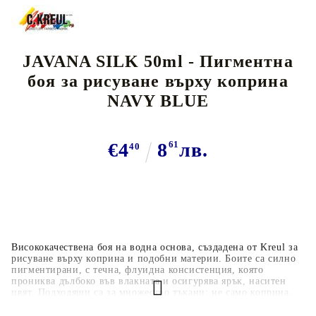
JAVANA SILK 50ml - Пигментна
боя за рисуване върху коприна
NAVY BLUE
€4
8
61
лв.
40
Висококачествена боя на водна основа, създадена от Kreul за
рисуване върху коприна и подобни материи. Боите са силно
пигментирани, с течна, флуидна консистенция, която
прониква дълбоко във влакната и осигурява ярък, наситен
цвят. Подходящи са за множество тъкани: не само коприна,
но и светли текстили като памук, вискоза, лен и други смеси
с до 20% съдържание на синтетични влакна. Идеални за