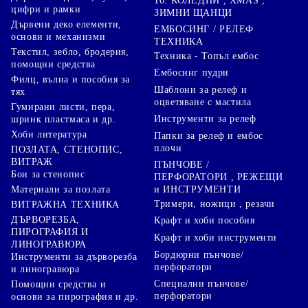
10. КОЛЕДНИ , XMAS ,
цифри и рамки
ЗИМНИ ЩАНЦИ
Дървени деко елементи,
ЕМБОСИНГ / РЕЛЕФ
основи и механизми
ТЕХНИКА
Текстил, зебло, бродерия,
Техника - Топъл ембос
помощни средства
Ембосинг пудри
Филц, вълна и пособия за
Шаблони за релеф и
тях
оцветяване с мастила
Гумирани листи, пера,
Инструменти за релеф
шринк пластмаса и др.
Хоби литература
Папки за релеф и ембос
плочи
ПОЗЛАТА, СТЕНОПИС,
ВИТРАЖ
ПЪНЧОВЕ /
Бои за стенопис
ПЕРФОРАТОРИ , РЕЖЕЩИ
Материали за позлата
и ИНСТРУМЕНТИ
Тримери, ножици , резачи
ВИТРАЖНА ТЕХНИКА
ДЪРВОРЕЗБА,
Крафт и хоби пособия
ПИРОГРАФИЯ И
Крафт и хоби инструменти
ЛИНОГРАВЮРА
Бордюрни пънчове/
Инструменти за дърворезба
перфоратори
и линогравюра
Специални пънчове/
Помощни средства и
перфоратори
основи за пирография и др.