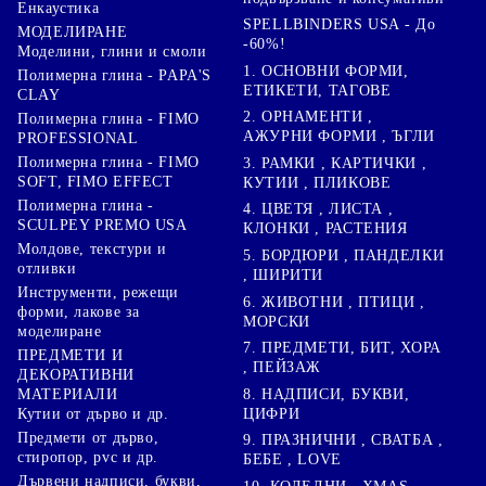
Енкаустика
SPELLBINDERS USA - До
МОДЕЛИРАНЕ
-60%!
Моделини, глини и смоли
1. ОСНОВНИ ФОРМИ,
Полимерна глина - PAPA'S
ЕТИКЕТИ, ТАГОВЕ
CLAY
2. ОРНАМЕНТИ ,
Полимерна глина - FIMO
АЖУРНИ ФОРМИ , ЪГЛИ
PROFESSIONAL
Полимерна глина - FIMO
3. РАМКИ , КАРТИЧКИ ,
SOFT, FIMO EFFECT
КУТИИ , ПЛИКОВЕ
Полимерна глина -
4. ЦВЕТЯ , ЛИСТА ,
SCULPEY PREMO USA
КЛОНКИ , РАСТЕНИЯ
Молдове, текстури и
5. БОРДЮРИ , ПАНДЕЛКИ
отливки
, ШИРИТИ
Инструменти, режещи
6. ЖИВОТНИ , ПТИЦИ ,
форми, лакове за
МОРСКИ
моделиране
7. ПРЕДМЕТИ, БИТ, ХОРА
ПРЕДМЕТИ И
, ПЕЙЗАЖ
ДЕКОРАТИВНИ
8. НАДПИСИ, БУКВИ,
МАТЕРИАЛИ
ЦИФРИ
Кутии от дърво и др.
Предмети от дърво,
9. ПРАЗНИЧНИ , СВАТБА ,
стиропор, pvc и др.
БЕБЕ , LOVE
Дървени надписи, букви,