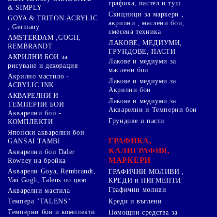
графика, пастел и туш
& SIMPLY
Скицници за маркери ,
GOYA & TRITON АCRYLIC
акрилни , маслени бои,
, Germany
смесена техника
AMSTERDAM ,GOGH,
ЛАКОВЕ, МЕДИУМИ,
REMBRANDT
ГРУНДОВЕ, ПАСТИ
АКРИЛНИ БОИ за
Лакове и медиуми за
рисуване и декорация
маслени бои
Акрилно мастило -
Лакове и медиуми за
ACRYLIC INK
Акрилни бои
АКВАРЕЛНИ И
Лакове и медиуми за
ТЕМПЕРНИ БОИ
Акварелни и Темперни бои
Акварелни бои -
Грундове и пасти
КОМПЛЕКТИ
Японски акварелни бои
ГРАФИКА,
GANSAI TAMBI
КАЛИГРАФИЯ,
Акварелни бои Daler
МАРКЕРИ
Rowney на бройка
Акварели Goya, Rembrandt,
ГРАФИЧНИ МОЛИВИ ,
Van Gogh, Talens по цвят
КРЕДИ и ПИГМЕНТИ
Графични моливи
Акварелни мастила
Креди и въглени
Темпера "TALENS"
Темперни бои и комплекти
Помощни средства за