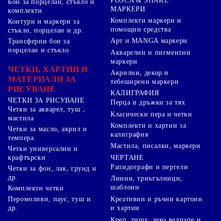
POSCA & SHAKE
Бои за порцелан, стъкло и
МАРКЕРИ
комплекти
Комплекти маркери и
Контури и маркери за
помощни средства
стъкло, порцелан и др.
Арт и MANGA маркери
Трансферни бои за
порцелан и стъкло
Акварелни и пигментни
маркери
ЧЕТКИ, ХАРТИИ И
Акрилни, декор и
МАТЕРИАЛИ ЗА
тебеширени маркери
РИСУВАНЕ
КАЛИГРАФИЯ
ЧЕТКИ ЗА РИСУВАНЕ
Перца и дръжки за тях
Четки за акварел, туш ,
Класически пера и четки
мастила
Комплекти и хартии за
Четки за масло, акрил и
калиграфия
темпера
Мастила, писалки, маркери
Четки универсални и
ЧЕРТАНЕ
крафтърски
Рапидографи и пергели
Четки за фон, лак, грунд и
др.
Линии, триъгълници,
шаблони
Комплекти четки
Перомоливи, паус, туш и
Креативни и ръчни картони
др.
и хартии
Креп, тишу, деко велпапе и