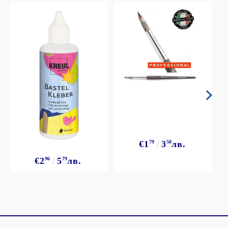
€1
79
3
50
лв.
€2
96
5
79
лв.