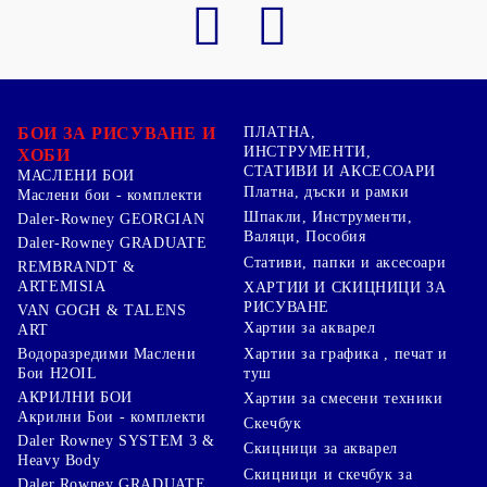
БОИ ЗА РИСУВАНЕ И
ПЛАТНА,
ИНСТРУМЕНТИ,
ХОБИ
СТАТИВИ И АКСЕСОАРИ
МАСЛЕНИ БОИ
Платна, дъски и рамки
Маслени бои - комплекти
Шпакли, Инструменти,
Daler-Rowney GEORGIAN
Валяци, Пособия
Daler-Rowney GRADUATE
Стативи, папки и аксесоари
REMBRANDT &
ARTEMISIA
ХАРТИИ И СКИЦНИЦИ ЗА
РИСУВАНЕ
VAN GOGH & TALENS
Хартии за акварел
ART
Хартии за графика , печат и
Водоразредими Маслени
туш
Бои H2OIL
АКРИЛНИ БОИ
Хартии за смесени техники
Акрилни Бои - комплекти
Скечбук
Daler Rowney SYSTEM 3 &
Скицници за акварел
Heavy Body
Скицници и скечбук за
Daler Rowney GRADUATE