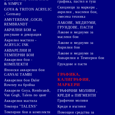
графика, пастел и туш
& SIMPLY
Скицници за маркери ,
GOYA & TRITON АCRYLIC
акрилни , маслени бои,
, Germany
смесена техника
AMSTERDAM ,GOGH,
ЛАКОВЕ, МЕДИУМИ,
REMBRANDT
ГРУНДОВЕ, ПАСТИ
АКРИЛНИ БОИ за
Лакове и медиуми за
рисуване и декорация
маслени бои
Акрилно мастило -
Лакове и медиуми за
ACRYLIC INK
Акрилни бои
АКВАРЕЛНИ И
Лакове и медиуми за
ТЕМПЕРНИ БОИ
Акварелни и Темперни бои
Акварелни бои -
Грундове и пасти
КОМПЛЕКТИ
Японски акварелни бои
ГРАФИКА,
GANSAI TAMBI
КАЛИГРАФИЯ,
Акварелни бои Daler
МАРКЕРИ
Rowney на бройка
Акварели Goya, Rembrandt,
ГРАФИЧНИ МОЛИВИ ,
Van Gogh, Talens по цвят
КРЕДИ и ПИГМЕНТИ
Графични моливи
Акварелни мастила
Креди и въглени
Темпера "TALENS"
Темперни бои и комплекти
Помощни средства за