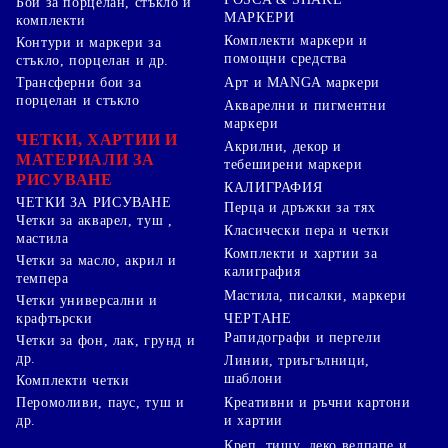
Бои за порцелан, стъкло и
МАРКЕРИ
комплекти
Комплекти маркери и
Контури и маркери за
помощни средства
стъкло, порцелан и др.
Арт и MANGA маркери
Трансферни бои за
порцелан и стъкло
Акварелни и пигментни
маркери
ЧЕТКИ, ХАРТИИ И
Акрилни, декор и
МАТЕРИАЛИ ЗА
тебеширени маркери
РИСУВАНЕ
КАЛИГРАФИЯ
ЧЕТКИ ЗА РИСУВАНЕ
Перца и дръжки за тях
Четки за акварел, туш ,
Класически пера и четки
мастила
Комплекти и хартии за
Четки за масло, акрил и
калиграфия
темпера
Мастила, писалки, маркери
Четки универсални и
ЧЕРТАНЕ
крафтърски
Рапидографи и пергели
Четки за фон, лак, грунд и
др.
Линии, триъгълници,
шаблони
Комплекти четки
Перомоливи, паус, туш и
Креативни и ръчни картони
др.
и хартии
Креп, тишу, деко велпапе и