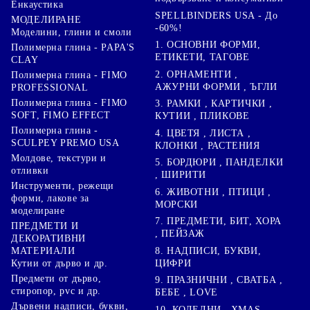
Енкаустика
SPELLBINDERS USA - До
МОДЕЛИРАНЕ
-60%!
Моделини, глини и смоли
1. ОСНОВНИ ФОРМИ,
Полимерна глина - PAPA'S
ЕТИКЕТИ, ТАГОВЕ
CLAY
2. ОРНАМЕНТИ ,
Полимерна глина - FIMO
АЖУРНИ ФОРМИ , ЪГЛИ
PROFESSIONAL
Полимерна глина - FIMO
3. РАМКИ , КАРТИЧКИ ,
SOFT, FIMO EFFECT
КУТИИ , ПЛИКОВЕ
Полимерна глина -
4. ЦВЕТЯ , ЛИСТА ,
SCULPEY PREMO USA
КЛОНКИ , РАСТЕНИЯ
Молдове, текстури и
5. БОРДЮРИ , ПАНДЕЛКИ
отливки
, ШИРИТИ
Инструменти, режещи
6. ЖИВОТНИ , ПТИЦИ ,
форми, лакове за
МОРСКИ
моделиране
7. ПРЕДМЕТИ, БИТ, ХОРА
ПРЕДМЕТИ И
, ПЕЙЗАЖ
ДЕКОРАТИВНИ
8. НАДПИСИ, БУКВИ,
МАТЕРИАЛИ
ЦИФРИ
Кутии от дърво и др.
Предмети от дърво,
9. ПРАЗНИЧНИ , СВАТБА ,
стиропор, pvc и др.
БЕБЕ , LOVE
Дървени надписи, букви,
10. КОЛЕДНИ , XMAS ,