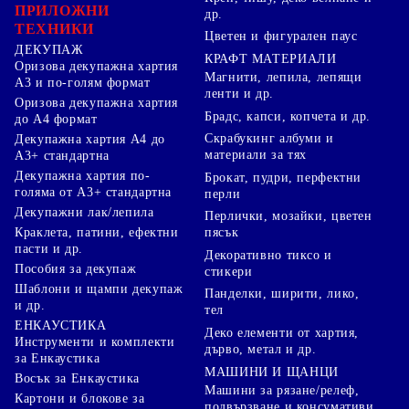
ПРИЛОЖНИ
др.
ТЕХНИКИ
Цветен и фигурален паус
ДЕКУПАЖ
КРАФТ МАТЕРИАЛИ
Оризова декупажна хартия
Магнити, лепила, лепящи
А3 и по-голям формат
ленти и др.
Оризова декупажна хартия
Брадс, капси, копчета и др.
до А4 формат
Скрабукинг албуми и
Декупажна хартия А4 до
материали за тях
А3+ стандартна
Декупажна хартия по-
Брокат, пудри, перфектни
голяма от А3+ стандартна
перли
Декупажни лак/лепила
Перлички, мозайки, цветен
Краклета, патини, ефектни
пясък
пасти и др.
Декоративно тиксо и
Пособия за декупаж
стикери
Шаблони и щампи декупаж
Панделки, ширити, лико,
и др.
тел
ЕНКАУСТИКА
Деко елементи от хартия,
Инструменти и комплекти
дърво, метал и др.
за Енкаустика
МАШИНИ И ЩАНЦИ
Восък за Енкаустика
Машини за рязане/релеф,
Картони и блокове за
подвързване и консумативи