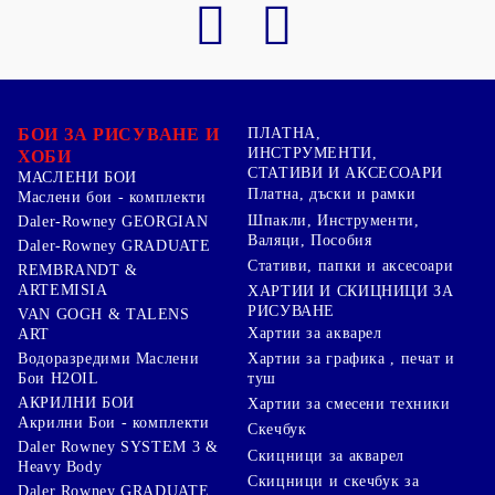
БОИ ЗА РИСУВАНЕ И
ПЛАТНА,
ИНСТРУМЕНТИ,
ХОБИ
СТАТИВИ И АКСЕСОАРИ
МАСЛЕНИ БОИ
Платна, дъски и рамки
Маслени бои - комплекти
Шпакли, Инструменти,
Daler-Rowney GEORGIAN
Валяци, Пособия
Daler-Rowney GRADUATE
Стативи, папки и аксесоари
REMBRANDT &
ARTEMISIA
ХАРТИИ И СКИЦНИЦИ ЗА
РИСУВАНЕ
VAN GOGH & TALENS
Хартии за акварел
ART
Хартии за графика , печат и
Водоразредими Маслени
туш
Бои H2OIL
АКРИЛНИ БОИ
Хартии за смесени техники
Акрилни Бои - комплекти
Скечбук
Daler Rowney SYSTEM 3 &
Скицници за акварел
Heavy Body
Скицници и скечбук за
Daler Rowney GRADUATE