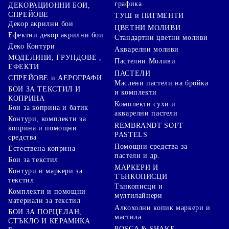
графика
ДЕКОРАЦИОННИ БОИ,
СПРЕЙОВЕ
ТУШ и ПИГМЕНТИ
Декор акрилни бои
ЦВЕТНИ МОЛИВИ
Ефектни декор акрилни бои
Стандартни цветни моливи
Деко Контури
Акварелни моливи
МОДЕЛИНИ, ГРУНДОВЕ ,
Пастелни Моливи
ЕФЕКТИ
ПАСТЕЛИ
СПРЕЙОВЕ и АЕРОГРАФИ
Маслени пастели на бройка
БОИ ЗА ТЕКСТИЛ И
и комплекти
КОПРИНА
Комплекти сухи и
Бои за коприна и батик
акварелни пастели
Контури, комплекти за
REMBRANDT SOFT
коприна и помощни
PASTELS
средства
Помощни средства за
Естествена коприна
пастели и др.
Бои за текстил
МАРКЕРИ И
Контури и маркери за
ТЪНКОПИСЦИ
текстил
Тънкописци и
Комплекти и помощни
мултилайнери
материали за текстил
Алкохолни копик маркери и
БОИ ЗА ПОРЦЕЛАН,
мастила
СТЪКЛО И КЕРАМИКА
POSCA & SHAKE