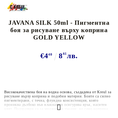
JAVANA SILK 50ml - Пигментна
боя за рисуване върху коприна
GOLD YELLOW
€4
8
61
лв.
40
Висококачествена боя на водна основа, създадена от Kreul за
рисуване върху коприна и подобни материи. Боите са силно
пигментирани, с течна, флуидна консистенция, която
прониква дълбоко във влакната и осигурява ярък, наситен
цвят. Подходящи са за множество тъкани: не само коприна,
но и светли текстили като памук, вискоза, лен и други смеси
с до 20% съдържание на синтетични влакна. Идеални за