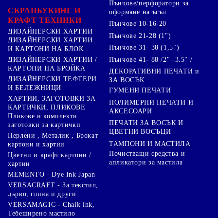
Пънчове/перфоратори за
СКРАПБУКИНГ И
оформяне на ъгъл
КРАФТ ТЕХНИКИ
Пънчове 10-16-20
ДИЗАЙНЕРСКИ ХАРТИИ
Пънчове 21-28 (1")
ДИЗАЙНЕРСКИ ХАРТИИ
Пънчове 31- 38 (1,5")
И КАРТОНИ НА БЛОК
Пънчове 41- 88 /2" -3.5" /
ДИЗАЙНЕРСКИ ХАРТИИ /
КАРТОНИ НА БРОЙКА
ДЕКОРАТИВНИ ПЕЧАТИ и
ДИЗАЙНЕРСКИ ТЕФТЕРИ
ЗА ВОСЪК
И БЕЛЕЖНИЦИ
ГУМЕНИ ПЕЧАТИ
ХАРТИИ, ЗАГОТОВКИ ЗА
ПОЛИМЕРНИ ПЕЧАТИ И
КАРТИЧКИ, ПЛИКОВЕ
АКСЕСОАРИ
Пликове и комплекти
ПЕЧАТИ ЗА ВОСЪК И
заготовки за картички
ЦВЕТНИ ВОСЪЦИ
Перлени , Металик , Брокат
ТАМПОНИ И МАСТИЛА
картони и хартии
Почистващи средства и
Цветни и крафт картони /
апликатори за мастила
хартии
MEMENTO - Dye Ink Japan
VERSACRAFT - За текстил,
дърво, глина и други
VERSAMAGIC - Chalk ink,
Тебеширено мастило