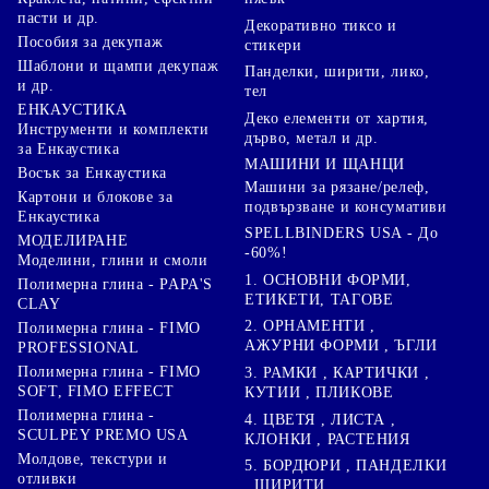
пасти и др.
Декоративно тиксо и
Пособия за декупаж
стикери
Шаблони и щампи декупаж
Панделки, ширити, лико,
и др.
тел
ЕНКАУСТИКА
Деко елементи от хартия,
Инструменти и комплекти
дърво, метал и др.
за Енкаустика
МАШИНИ И ЩАНЦИ
Восък за Енкаустика
Машини за рязане/релеф,
Картони и блокове за
подвързване и консумативи
Енкаустика
SPELLBINDERS USA - До
МОДЕЛИРАНЕ
-60%!
Моделини, глини и смоли
1. ОСНОВНИ ФОРМИ,
Полимерна глина - PAPA'S
ЕТИКЕТИ, ТАГОВЕ
CLAY
2. ОРНАМЕНТИ ,
Полимерна глина - FIMO
АЖУРНИ ФОРМИ , ЪГЛИ
PROFESSIONAL
Полимерна глина - FIMO
3. РАМКИ , КАРТИЧКИ ,
SOFT, FIMO EFFECT
КУТИИ , ПЛИКОВЕ
Полимерна глина -
4. ЦВЕТЯ , ЛИСТА ,
SCULPEY PREMO USA
КЛОНКИ , РАСТЕНИЯ
Молдове, текстури и
5. БОРДЮРИ , ПАНДЕЛКИ
отливки
, ШИРИТИ