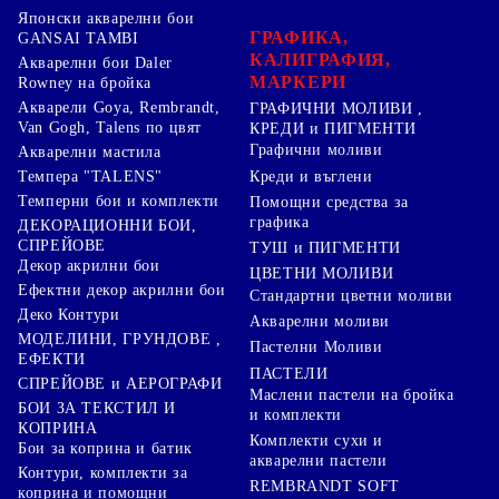
Японски акварелни бои
ГРАФИКА,
GANSAI TAMBI
КАЛИГРАФИЯ,
Акварелни бои Daler
МАРКЕРИ
Rowney на бройка
Акварели Goya, Rembrandt,
ГРАФИЧНИ МОЛИВИ ,
Van Gogh, Talens по цвят
КРЕДИ и ПИГМЕНТИ
Графични моливи
Акварелни мастила
Креди и въглени
Темпера "TALENS"
Темперни бои и комплекти
Помощни средства за
графика
ДЕКОРАЦИОННИ БОИ,
СПРЕЙОВЕ
ТУШ и ПИГМЕНТИ
Декор акрилни бои
ЦВЕТНИ МОЛИВИ
Ефектни декор акрилни бои
Стандартни цветни моливи
Деко Контури
Акварелни моливи
МОДЕЛИНИ, ГРУНДОВЕ ,
Пастелни Моливи
ЕФЕКТИ
ПАСТЕЛИ
СПРЕЙОВЕ и АЕРОГРАФИ
Маслени пастели на бройка
БОИ ЗА ТЕКСТИЛ И
и комплекти
КОПРИНА
Комплекти сухи и
Бои за коприна и батик
акварелни пастели
Контури, комплекти за
REMBRANDT SOFT
коприна и помощни