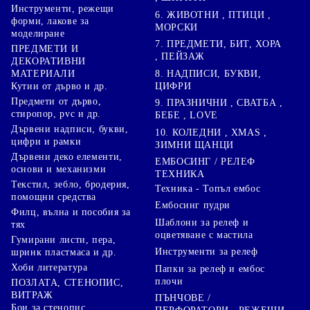
Инструменти, режещи
6. ЖИВОТНИ , ПТИЦИ ,
форми, лакове за
МОРСКИ
моделиране
7. ПРЕДМЕТИ, БИТ, ХОРА
ПРЕДМЕТИ И
, ПЕЙЗАЖ
ДЕКОРАТИВНИ
8. НАДПИСИ, БУКВИ,
МАТЕРИАЛИ
ЦИФРИ
Кутии от дърво и др.
Предмети от дърво,
9. ПРАЗНИЧНИ , СВАТБА ,
стиропор, pvc и др.
БЕБЕ , LOVE
Дървени надписи, букви,
10. КОЛЕДНИ , XMAS ,
цифри и рамки
ЗИМНИ ЩАНЦИ
Дървени деко елементи,
ЕМБОСИНГ / РЕЛЕФ
основи и механизми
ТЕХНИКА
Текстил, зебло, бродерия,
Техника - Топъл ембос
помощни средства
Ембосинг пудри
Филц, вълна и пособия за
Шаблони за релеф и
тях
оцветяване с мастила
Гумирани листи, пера,
Инструменти за релеф
шринк пластмаса и др.
Хоби литература
Папки за релеф и ембос
плочи
ПОЗЛАТА, СТЕНОПИС,
ВИТРАЖ
ПЪНЧОВЕ /
Бои за стенопис