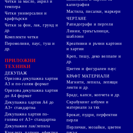
Четки за масло, акрил и
калиграфия
темпера
Мастила, писалки, маркери
Четки универсални и
ЧЕРТАНЕ
крафтърски
Рапидографи и пергели
Четки за фон, лак, грунд и
др.
Линии, триъгълници,
шаблони
Комплекти четки
Перомоливи, паус, туш и
Креативни и ръчни картони
др.
и хартии
Креп, тишу, деко велпапе и
ПРИЛОЖНИ
др.
ТЕХНИКИ
Цветен и фигурален паус
ДЕКУПАЖ
КРАФТ МАТЕРИАЛИ
Оризова декупажна хартия
Магнити, лепила, лепящи
А3 и по-голям формат
ленти и др.
Оризова декупажна хартия
Брадс, капси, копчета и др.
до А4 формат
Скрабукинг албуми и
Декупажна хартия А4 до
материали за тях
А3+ стандартна
Декупажна хартия по-
Брокат, пудри, перфектни
голяма от А3+ стандартна
перли
Декупажни лак/лепила
Перлички, мозайки, цветен
Краклета, патини, ефектни
пясък