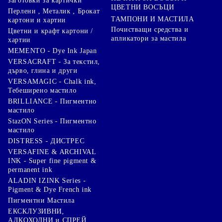
заготовки за картички
ЦВЕТНИ ВОСЪЦИ
Перлени , Металик , Брокат
ТАМПОНИ И МАСТИЛА
картони и хартии
Почистващи средства и
Цветни и крафт картони /
апликатори за мастила
хартии
MEMENTO - Dye Ink Japan
VERSACRAFT - За текстил,
дърво, глина и други
VERSAMAGIC - Chalk ink,
Тебеширено мастило
BRILLIANCE - Пигментно
мастило
StazON Series - Пигментно
мастило
DISTRESS - ДИСТРЕС
VERSAFINE & ARCHIVAL
INK - Super fine pigment &
permanent ink
ALADIN IZINK Series -
Pigment & Dye French ink
Пигментни Мастила
ЕКСКЛУЗИВНИ,
АЛКОХОЛНИ и СПРЕЙ