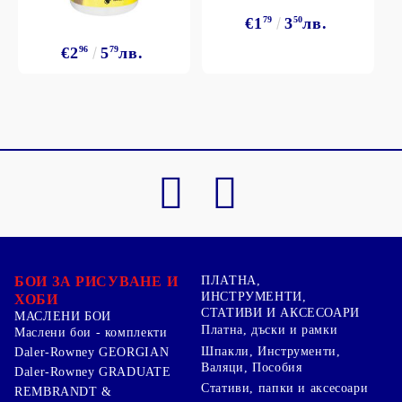
€1
79
3
50
лв.
€2
96
5
79
лв.
БОИ ЗА РИСУВАНЕ И
ПЛАТНА,
ИНСТРУМЕНТИ,
ХОБИ
СТАТИВИ И АКСЕСОАРИ
МАСЛЕНИ БОИ
Платна, дъски и рамки
Маслени бои - комплекти
Шпакли, Инструменти,
Daler-Rowney GEORGIAN
Валяци, Пособия
Daler-Rowney GRADUATE
Стативи, папки и аксесоари
REMBRANDT &