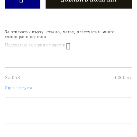
За отпечатък върху: стъкло, метал, пластмаса и много
гланцирани картони.
Подходящо за шринк пластик
ЛИНК
Sz-053
0.060
кг
Оцени продукта