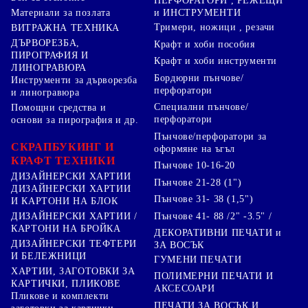
ПЕРФОРАТОРИ , РЕЖЕЩИ
Материали за позлата
и ИНСТРУМЕНТИ
Тримери, ножици , резачи
ВИТРАЖНА ТЕХНИКА
ДЪРВОРЕЗБА,
Крафт и хоби пособия
ПИРОГРАФИЯ И
Крафт и хоби инструменти
ЛИНОГРАВЮРА
Бордюрни пънчове/
Инструменти за дърворезба
перфоратори
и линогравюра
Специални пънчове/
Помощни средства и
перфоратори
основи за пирография и др.
Пънчове/перфоратори за
СКРАПБУКИНГ И
оформяне на ъгъл
КРАФТ ТЕХНИКИ
Пънчове 10-16-20
ДИЗАЙНЕРСКИ ХАРТИИ
Пънчове 21-28 (1")
ДИЗАЙНЕРСКИ ХАРТИИ
Пънчове 31- 38 (1,5")
И КАРТОНИ НА БЛОК
Пънчове 41- 88 /2" -3.5" /
ДИЗАЙНЕРСКИ ХАРТИИ /
КАРТОНИ НА БРОЙКА
ДЕКОРАТИВНИ ПЕЧАТИ и
ДИЗАЙНЕРСКИ ТЕФТЕРИ
ЗА ВОСЪК
И БЕЛЕЖНИЦИ
ГУМЕНИ ПЕЧАТИ
ХАРТИИ, ЗАГОТОВКИ ЗА
ПОЛИМЕРНИ ПЕЧАТИ И
КАРТИЧКИ, ПЛИКОВЕ
АКСЕСОАРИ
Пликове и комплекти
ПЕЧАТИ ЗА ВОСЪК И