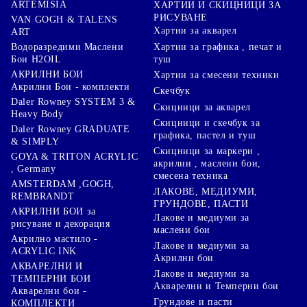
ARTEMISIA
ХАРТИИ И СКИЦНИЦИ ЗА
РИСУВАНЕ
VAN GOGH & TALENS
Хартии за акварел
ART
Хартии за графика , печат и
Водоразредими Маслени
туш
Бои H2OIL
АКРИЛНИ БОИ
Хартии за смесени техники
Акрилни Бои - комплекти
Скечбук
Daler Rowney SYSTEM 3 &
Скицници за акварел
Heavy Body
Скицници и скечбук за
Daler Rowney GRADUATE
графика, пастел и туш
& SIMPLY
Скицници за маркери ,
GOYA & TRITON АCRYLIC
акрилни , маслени бои,
, Germany
смесена техника
AMSTERDAM ,GOGH,
ЛАКОВЕ, МЕДИУМИ,
REMBRANDT
ГРУНДОВЕ, ПАСТИ
АКРИЛНИ БОИ за
Лакове и медиуми за
рисуване и декорация
маслени бои
Акрилно мастило -
Лакове и медиуми за
ACRYLIC INK
Акрилни бои
АКВАРЕЛНИ И
Лакове и медиуми за
ТЕМПЕРНИ БОИ
Акварелни и Темперни бои
Акварелни бои -
Грундове и пасти
КОМПЛЕКТИ