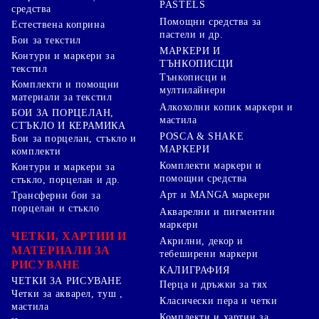
PASTELS
средства
Помощни средства за
Естествена коприна
пастели и др.
Бои за текстил
МАРКЕРИ И
Контури и маркери за
ТЪНКОПИСЦИ
текстил
Тънкописци и
Комплекти и помощни
мултилайнери
материали за текстил
Алкохолни копик маркери и
БОИ ЗА ПОРЦЕЛАН,
мастила
СТЪКЛО И КЕРАМИКА
POSCA & SHAKE
Бои за порцелан, стъкло и
МАРКЕРИ
комплекти
Комплекти маркери и
Контури и маркери за
помощни средства
стъкло, порцелан и др.
Арт и MANGA маркери
Трансферни бои за
порцелан и стъкло
Акварелни и пигментни
маркери
ЧЕТКИ, ХАРТИИ И
Акрилни, декор и
МАТЕРИАЛИ ЗА
тебеширени маркери
РИСУВАНЕ
КАЛИГРАФИЯ
ЧЕТКИ ЗА РИСУВАНЕ
Перца и дръжки за тях
Четки за акварел, туш ,
Класически пера и четки
мастила
Комплекти и хартии за