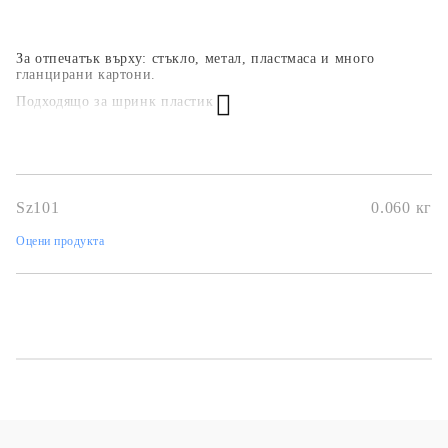
За отпечатък върху: стъкло, метал, пластмаса и много
гланцирани картони.
Подходящо за шринк пластик
Виж ТУК!
Sz101
0.060
кг
Оцени продукта