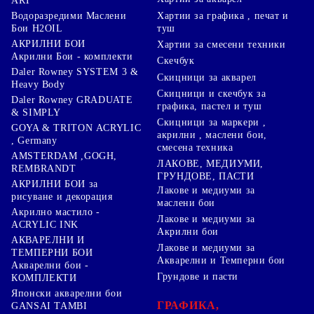
ART
Хартии за графика , печат и
Водоразредими Маслени
туш
Бои H2OIL
АКРИЛНИ БОИ
Хартии за смесени техники
Акрилни Бои - комплекти
Скечбук
Daler Rowney SYSTEM 3 &
Скицници за акварел
Heavy Body
Скицници и скечбук за
Daler Rowney GRADUATE
графика, пастел и туш
& SIMPLY
Скицници за маркери ,
GOYA & TRITON АCRYLIC
акрилни , маслени бои,
, Germany
смесена техника
AMSTERDAM ,GOGH,
ЛАКОВЕ, МЕДИУМИ,
REMBRANDT
ГРУНДОВЕ, ПАСТИ
АКРИЛНИ БОИ за
Лакове и медиуми за
рисуване и декорация
маслени бои
Акрилно мастило -
Лакове и медиуми за
ACRYLIC INK
Акрилни бои
АКВАРЕЛНИ И
Лакове и медиуми за
ТЕМПЕРНИ БОИ
Акварелни и Темперни бои
Акварелни бои -
Грундове и пасти
КОМПЛЕКТИ
Японски акварелни бои
ГРАФИКА,
GANSAI TAMBI