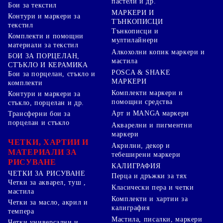
пастели и др.
Бои за текстил
МАРКЕРИ И
Контури и маркери за
ТЪНКОПИСЦИ
текстил
Тънкописци и
Комплекти и помощни
мултилайнери
материали за текстил
Алкохолни копик маркери и
БОИ ЗА ПОРЦЕЛАН,
мастила
СТЪКЛО И КЕРАМИКА
POSCA & SHAKE
Бои за порцелан, стъкло и
МАРКЕРИ
комплекти
Комплекти маркери и
Контури и маркери за
помощни средства
стъкло, порцелан и др.
Арт и MANGA маркери
Трансферни бои за
порцелан и стъкло
Акварелни и пигментни
маркери
ЧЕТКИ, ХАРТИИ И
Акрилни, декор и
МАТЕРИАЛИ ЗА
тебеширени маркери
РИСУВАНЕ
КАЛИГРАФИЯ
ЧЕТКИ ЗА РИСУВАНЕ
Перца и дръжки за тях
Четки за акварел, туш ,
Класически пера и четки
мастила
Комплекти и хартии за
Четки за масло, акрил и
калиграфия
темпера
Мастила, писалки, маркери
Четки универсални и