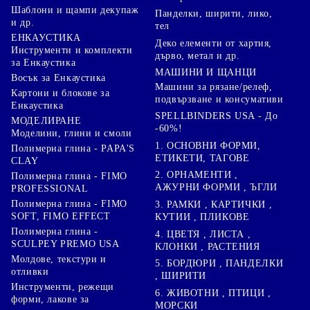
Шаблони и щампи декупаж
Панделки, ширити, лико,
и др.
тел
ЕНКАУСТИКА
Деко елементи от хартия,
Инструменти и комплекти
дърво, метал и др.
за Енкаустика
МАШИНИ И ЩАНЦИ
Восък за Енкаустика
Машини за рязане/релеф,
Картони и блокове за
подвързване и консумативи
Енкаустика
SPELLBINDERS USA - До
МОДЕЛИРАНЕ
-60%!
Моделини, глини и смоли
1. ОСНОВНИ ФОРМИ,
Полимерна глина - PAPA'S
ЕТИКЕТИ, ТАГОВЕ
CLAY
2. ОРНАМЕНТИ ,
Полимерна глина - FIMO
АЖУРНИ ФОРМИ , ЪГЛИ
PROFESSIONAL
Полимерна глина - FIMO
3. РАМКИ , КАРТИЧКИ ,
SOFT, FIMO EFFECT
КУТИИ , ПЛИКОВЕ
Полимерна глина -
4. ЦВЕТЯ , ЛИСТА ,
SCULPEY PREMO USA
КЛОНКИ , РАСТЕНИЯ
Молдове, текстури и
5. БОРДЮРИ , ПАНДЕЛКИ
отливки
, ШИРИТИ
Инструменти, режещи
6. ЖИВОТНИ , ПТИЦИ ,
форми, лакове за
МОРСКИ