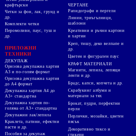
ЧЕРТАНЕ
крафтърски
Рапидографи и пергели
Четки за фон, лак, грунд и
др.
Линии, триъгълници,
шаблони
Комплекти четки
Перомоливи, паус, туш и
Креативни и ръчни картони
др.
и хартии
Креп, тишу, деко велпапе и
ПРИЛОЖНИ
др.
ТЕХНИКИ
Цветен и фигурален паус
ДЕКУПАЖ
КРАФТ МАТЕРИАЛИ
Оризова декупажна хартия
Магнити, лепила, лепящи
А3 и по-голям формат
ленти и др.
Оризова декупажна хартия
Брадс, капси, копчета и др.
до А4 формат
Скрабукинг албуми и
Декупажна хартия А4 до
материали за тях
А3+ стандартна
Декупажна хартия по-
Брокат, пудри, перфектни
голяма от А3+ стандартна
перли
Декупажни лак/лепила
Перлички, мозайки, цветен
Краклета, патини, ефектни
пясък
пасти и др.
Декоративно тиксо и
Пособия за декупаж
стикери