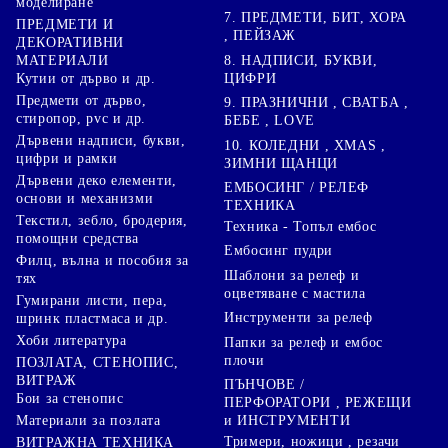
моделиране
7. ПРЕДМЕТИ, БИТ, ХОРА
ПРЕДМЕТИ И
, ПЕЙЗАЖ
ДЕКОРАТИВНИ
8. НАДПИСИ, БУКВИ,
МАТЕРИАЛИ
ЦИФРИ
Кутии от дърво и др.
Предмети от дърво,
9. ПРАЗНИЧНИ , СВАТБА ,
стиропор, pvc и др.
БЕБЕ , LOVE
Дървени надписи, букви,
10. КОЛЕДНИ , XMAS ,
цифри и рамки
ЗИМНИ ЩАНЦИ
Дървени деко елементи,
ЕМБОСИНГ / РЕЛЕФ
основи и механизми
ТЕХНИКА
Текстил, зебло, бродерия,
Техника - Топъл ембос
помощни средства
Ембосинг пудри
Филц, вълна и пособия за
Шаблони за релеф и
тях
оцветяване с мастила
Гумирани листи, пера,
Инструменти за релеф
шринк пластмаса и др.
Хоби литература
Папки за релеф и ембос
плочи
ПОЗЛАТА, СТЕНОПИС,
ВИТРАЖ
ПЪНЧОВЕ /
Бои за стенопис
ПЕРФОРАТОРИ , РЕЖЕЩИ
Материали за позлата
и ИНСТРУМЕНТИ
Тримери, ножици , резачи
ВИТРАЖНА ТЕХНИКА