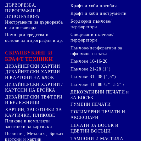
ДЪРВОРЕЗБА,
Крафт и хоби пособия
ПИРОГРАФИЯ И
Крафт и хоби инструменти
ЛИНОГРАВЮРА
Бордюрни пънчове/
Инструменти за дърворезба
перфоратори
и линогравюра
Специални пънчове/
Помощни средства и
перфоратори
основи за пирография и др.
Пънчове/перфоратори за
СКРАПБУКИНГ И
оформяне на ъгъл
КРАФТ ТЕХНИКИ
Пънчове 10-16-20
ДИЗАЙНЕРСКИ ХАРТИИ
Пънчове 21-28 (1")
ДИЗАЙНЕРСКИ ХАРТИИ
Пънчове 31- 38 (1,5")
И КАРТОНИ НА БЛОК
Пънчове 41- 88 /2" -3.5" /
ДИЗАЙНЕРСКИ ХАРТИИ /
КАРТОНИ НА БРОЙКА
ДЕКОРАТИВНИ ПЕЧАТИ и
ДИЗАЙНЕРСКИ ТЕФТЕРИ
ЗА ВОСЪК
И БЕЛЕЖНИЦИ
ГУМЕНИ ПЕЧАТИ
ХАРТИИ, ЗАГОТОВКИ ЗА
ПОЛИМЕРНИ ПЕЧАТИ И
КАРТИЧКИ, ПЛИКОВЕ
АКСЕСОАРИ
Пликове и комплекти
ПЕЧАТИ ЗА ВОСЪК И
заготовки за картички
ЦВЕТНИ ВОСЪЦИ
Перлени , Металик , Брокат
ТАМПОНИ И МАСТИЛА
картони и хартии