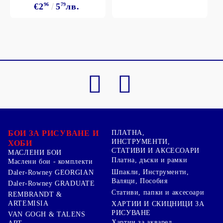
€2
96
5
79
лв.
БОИ ЗА РИСУВАНЕ И
ПЛАТНА,
ИНСТРУМЕНТИ,
ХОБИ
СТАТИВИ И АКСЕСОАРИ
МАСЛЕНИ БОИ
Платна, дъски и рамки
Маслени бои - комплекти
Шпакли, Инструменти,
Daler-Rowney GEORGIAN
Валяци, Пособия
Daler-Rowney GRADUATE
Стативи, папки и аксесоари
REMBRANDT &
ARTEMISIA
ХАРТИИ И СКИЦНИЦИ ЗА
РИСУВАНЕ
VAN GOGH & TALENS
Хартии за акварел