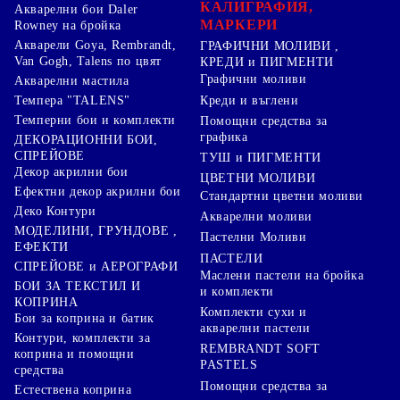
КАЛИГРАФИЯ,
Акварелни бои Daler
МАРКЕРИ
Rowney на бройка
Акварели Goya, Rembrandt,
ГРАФИЧНИ МОЛИВИ ,
Van Gogh, Talens по цвят
КРЕДИ и ПИГМЕНТИ
Графични моливи
Акварелни мастила
Креди и въглени
Темпера "TALENS"
Темперни бои и комплекти
Помощни средства за
графика
ДЕКОРАЦИОННИ БОИ,
СПРЕЙОВЕ
ТУШ и ПИГМЕНТИ
Декор акрилни бои
ЦВЕТНИ МОЛИВИ
Ефектни декор акрилни бои
Стандартни цветни моливи
Деко Контури
Акварелни моливи
МОДЕЛИНИ, ГРУНДОВЕ ,
Пастелни Моливи
ЕФЕКТИ
ПАСТЕЛИ
СПРЕЙОВЕ и АЕРОГРАФИ
Маслени пастели на бройка
БОИ ЗА ТЕКСТИЛ И
и комплекти
КОПРИНА
Комплекти сухи и
Бои за коприна и батик
акварелни пастели
Контури, комплекти за
REMBRANDT SOFT
коприна и помощни
PASTELS
средства
Помощни средства за
Естествена коприна