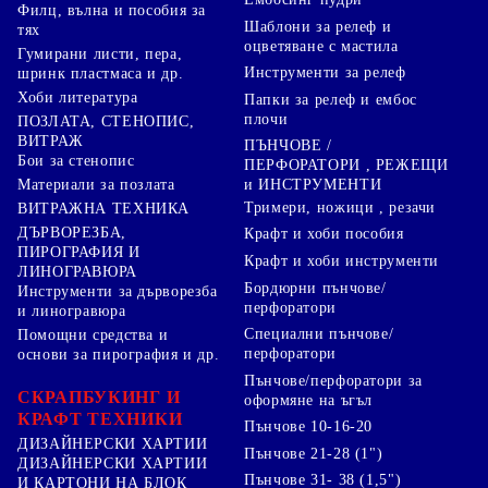
Филц, вълна и пособия за
Шаблони за релеф и
тях
оцветяване с мастила
Гумирани листи, пера,
Инструменти за релеф
шринк пластмаса и др.
Хоби литература
Папки за релеф и ембос
плочи
ПОЗЛАТА, СТЕНОПИС,
ВИТРАЖ
ПЪНЧОВЕ /
Бои за стенопис
ПЕРФОРАТОРИ , РЕЖЕЩИ
Материали за позлата
и ИНСТРУМЕНТИ
Тримери, ножици , резачи
ВИТРАЖНА ТЕХНИКА
ДЪРВОРЕЗБА,
Крафт и хоби пособия
ПИРОГРАФИЯ И
Крафт и хоби инструменти
ЛИНОГРАВЮРА
Бордюрни пънчове/
Инструменти за дърворезба
перфоратори
и линогравюра
Специални пънчове/
Помощни средства и
перфоратори
основи за пирография и др.
Пънчове/перфоратори за
СКРАПБУКИНГ И
оформяне на ъгъл
КРАФТ ТЕХНИКИ
Пънчове 10-16-20
ДИЗАЙНЕРСКИ ХАРТИИ
Пънчове 21-28 (1")
ДИЗАЙНЕРСКИ ХАРТИИ
Пънчове 31- 38 (1,5")
И КАРТОНИ НА БЛОК