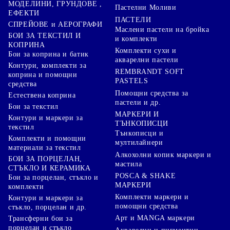
МОДЕЛИНИ, ГРУНДОВЕ ,
Пастелни Моливи
ЕФЕКТИ
ПАСТЕЛИ
СПРЕЙОВЕ и АЕРОГРАФИ
Маслени пастели на бройка
БОИ ЗА ТЕКСТИЛ И
и комплекти
КОПРИНА
Комплекти сухи и
Бои за коприна и батик
акварелни пастели
Контури, комплекти за
REMBRANDT SOFT
коприна и помощни
PASTELS
средства
Помощни средства за
Естествена коприна
пастели и др.
Бои за текстил
МАРКЕРИ И
Контури и маркери за
ТЪНКОПИСЦИ
текстил
Тънкописци и
Комплекти и помощни
мултилайнери
материали за текстил
Алкохолни копик маркери и
БОИ ЗА ПОРЦЕЛАН,
мастила
СТЪКЛО И КЕРАМИКА
POSCA & SHAKE
Бои за порцелан, стъкло и
МАРКЕРИ
комплекти
Комплекти маркери и
Контури и маркери за
помощни средства
стъкло, порцелан и др.
Арт и MANGA маркери
Трансферни бои за
порцелан и стъкло