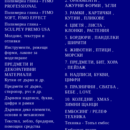
2. ОРНАМЕНТИ ,
Полимерна глина - FIMO
АЖУРНИ ФОРМИ , ЪГЛИ
PROFESSIONAL
Полимерна глина - FIMO
3. РАМКИ , КАРТИЧКИ ,
SOFT, FIMO EFFECT
КУТИИ , ПЛИКОВЕ
Полимерна глина -
4. ЦВЕТЯ , ЛИСТА ,
SCULPEY PREMO USA
КЛОНКИ , РАСТЕНИЯ
Молдове, текстури и
5. БОРДЮРИ , ПАНДЕЛКИ
отливки
, ШИРИТИ
Инструменти, режещи
6. ЖИВОТНИ , ПТИЦИ ,
форми, лакове за
МОРСКИ
моделиране
7. ПРЕДМЕТИ, БИТ, ХОРА
ПРЕДМЕТИ И
, ПЕЙЗАЖ
ДЕКОРАТИВНИ
8. НАДПИСИ, БУКВИ,
МАТЕРИАЛИ
ЦИФРИ
Кутии от дърво и др.
Предмети от дърво,
9. ПРАЗНИЧНИ , СВАТБА ,
стиропор, pvc и др.
БЕБЕ , LOVE
Дървени надписи, букви,
10. КОЛЕДНИ , XMAS ,
цифри и рамки
ЗИМНИ ЩАНЦИ
Дървени деко елементи,
ЕМБОСИНГ / РЕЛЕФ
основи и механизми
ТЕХНИКА
Текстил, зебло, бродерия,
Техника - Топъл ембос
помощни средства
Ембосинг пудри