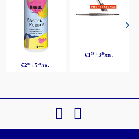
€1
79
3
50
лв.
€2
96
5
79
лв.