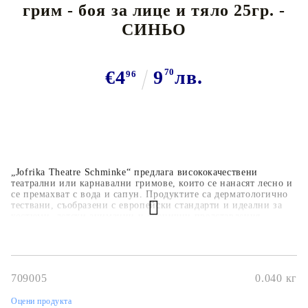
грим - боя за лице и тяло 25гр. -
СИНЬО
€4
9
70
лв.
96
„Jofrika Theatre Schminke“ предлага висококачествени
театрални или карнавални гримове, които се нанасят лесно и
се премахват с вода и сапун. Продуктите са дерматологично
тествани, съобразени с европейски стандарти и идеални за
костюми, детски анимации и сценични представления.
709005
0.040
кг
Оцени продукта