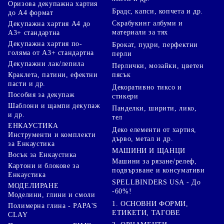
Оризова декупажна хартия
Брадс, капси, копчета и др.
до А4 формат
Скрабукинг албуми и
Декупажна хартия А4 до
материали за тях
А3+ стандартна
Декупажна хартия по-
Брокат, пудри, перфектни
голяма от А3+ стандартна
перли
Декупажни лак/лепила
Перлички, мозайки, цветен
Краклета, патини, ефектни
пясък
пасти и др.
Декоративно тиксо и
Пособия за декупаж
стикери
Шаблони и щампи декупаж
Панделки, ширити, лико,
и др.
тел
ЕНКАУСТИКА
Деко елементи от хартия,
Инструменти и комплекти
дърво, метал и др.
за Енкаустика
МАШИНИ И ЩАНЦИ
Восък за Енкаустика
Машини за рязане/релеф,
Картони и блокове за
подвързване и консумативи
Енкаустика
SPELLBINDERS USA - До
МОДЕЛИРАНЕ
-60%!
Моделини, глини и смоли
1. ОСНОВНИ ФОРМИ,
Полимерна глина - PAPA'S
ЕТИКЕТИ, ТАГОВЕ
CLAY