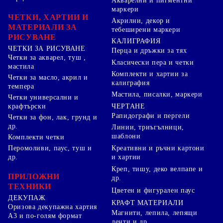
Акварелни и пигментни
маркери
ЧЕТКИ, ХАРТИИ И
Акрилни, декор и
МАТЕРИАЛИ ЗА
тебеширени маркери
РИСУВАНЕ
КАЛИГРАФИЯ
ЧЕТКИ ЗА РИСУВАНЕ
Перца и дръжки за тях
Четки за акварел, туш ,
Класически пера и четки
мастила
Комплекти и хартии за
Четки за масло, акрил и
калиграфия
темпера
Мастила, писалки, маркери
Четки универсални и
ЧЕРТАНЕ
крафтърски
Рапидографи и пергели
Четки за фон, лак, грунд и
др.
Линии, триъгълници,
шаблони
Комплекти четки
Перомоливи, паус, туш и
Креативни и ръчни картони
др.
и хартии
Креп, тишу, деко велпапе и
ПРИЛОЖНИ
др.
ТЕХНИКИ
Цветен и фигурален паус
ДЕКУПАЖ
КРАФТ МАТЕРИАЛИ
Оризова декупажна хартия
Магнити, лепила, лепящи
А3 и по-голям формат
ленти и др.