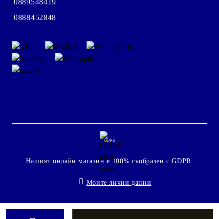
0889548419
0888452848
GDPR
Нашият онлайн магазин е 100% съобразен с GDPR.
Моите лични данни
Онлайн магазин от SELITON