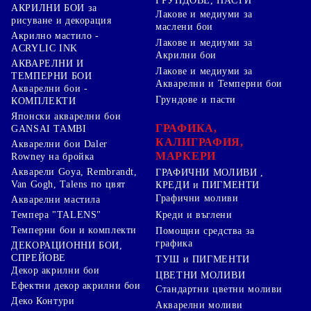
ГРУНДОВЕ, ПАСТИ
АКРИЛНИ БОИ за
Лакове и медиуми за
рисуване и декорация
маслени бои
Акрилно мастило -
Лакове и медиуми за
ACRYLIC INK
Акрилни бои
АКВАРЕЛНИ И
Лакове и медиуми за
ТЕМПЕРНИ БОИ
Акварелни и Темперни бои
Акварелни бои -
Грундове и пасти
КОМПЛЕКТИ
Японски акварелни бои
ГРАФИКА,
GANSAI TAMBI
КАЛИГРАФИЯ,
Акварелни бои Daler
МАРКЕРИ
Rowney на бройка
Акварели Goya, Rembrandt,
ГРАФИЧНИ МОЛИВИ ,
Van Gogh, Talens по цвят
КРЕДИ и ПИГМЕНТИ
Графични моливи
Акварелни мастила
Креди и въглени
Темпера "TALENS"
Темперни бои и комплекти
Помощни средства за
графика
ДЕКОРАЦИОННИ БОИ,
СПРЕЙОВЕ
ТУШ и ПИГМЕНТИ
Декор акрилни бои
ЦВЕТНИ МОЛИВИ
Ефектни декор акрилни бои
Стандартни цветни моливи
Деко Контури
Акварелни моливи