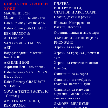
БОИ ЗА РИСУВАНЕ И
ПЛАТНА,
ИНСТРУМЕНТИ,
ХОБИ
СТАТИВИ И АКСЕСОАРИ
МАСЛЕНИ БОИ
Платна, дъски и рамки
Маслени бои - комплекти
Шпакли, Инструменти,
Daler-Rowney GEORGIAN
Валяци, Пособия
Daler-Rowney GRADUATE
Стативи, папки и аксесоари
REMBRANDT &
ARTEMISIA
ХАРТИИ И СКИЦНИЦИ ЗА
РИСУВАНЕ
VAN GOGH & TALENS
Хартии за акварел
ART
Хартии за графика , печат и
Водоразредими Маслени
туш
Бои H2OIL
АКРИЛНИ БОИ
Хартии за смесени техники
Акрилни Бои - комплекти
Скечбук
Daler Rowney SYSTEM 3 &
Скицници за акварел
Heavy Body
Скицници и скечбук за
Daler Rowney GRADUATE
графика, пастел и туш
& SIMPLY
Скицници за маркери ,
GOYA & TRITON АCRYLIC
акрилни , маслени бои,
, Germany
смесена техника
AMSTERDAM ,GOGH,
ЛАКОВЕ, МЕДИУМИ,
REMBRANDT