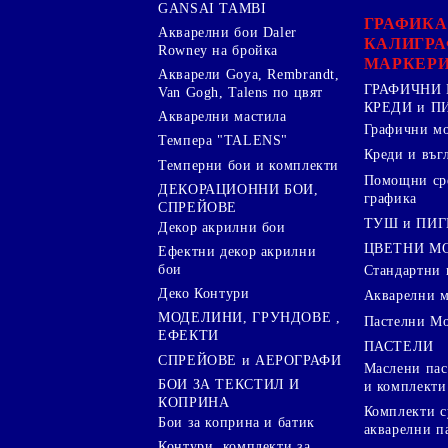
GANSAI TAMBI
ГРАФИКА
Акварелни бои Daler
КАЛИГРА
Rowney на бройка
МАРКЕР
Акварели Goya, Rembrandt,
ГРАФИЧНИ 
Van Gogh, Talens по цвят
КРЕДИ и 
Акварелни мастила
Графични м
Темпера "TALENS"
Креди и въг
Темперни бои и комплекти
Помощни сре
ДЕКОРАЦИОННИ БОИ,
графика
СПРЕЙОВЕ
ТУШ и ПИ
Декор акрилни бои
ЦВЕТНИ М
Ефектни декор акрилни
бои
Стандартни 
Деко Контури
Акварелни 
МОДЕЛИНИ, ГРУНДОВЕ ,
Пастелни М
ЕФЕКТИ
ПАСТЕЛИ
СПРЕЙОВЕ и АЕРОГРАФИ
Маслени пас
БОИ ЗА ТЕКСТИЛ И
и комплекти
КОПРИНА
Комплекти с
Бои за коприна и батик
акварелни п
Контури, комплекти за