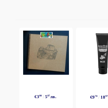
StazON Series - Пигментно мастило
DISTRESS - ДИСТРЕС
VERSAFINE & ARCHIVAL INK -
Super fine pigment & permanent ink
ALADIN IZINK Series - Pigment & Dye
French ink
Пигментни Мастила
ЕКСКЛУЗИВНИ, АЛКОХОЛНИ и
СПРЕЙ
€3
00
5
87
лв.
€9
70
18
97