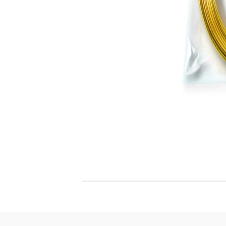
Филц, вълна и пособия за тях
Гумирани листи, пера, шринк пластмаса и др.
Хоби литература
ТАМПОНИ И МАСТИЛА
ДЕКОРАТ
ВОСЪК
Почистващи средства и апликатори за
ГУМЕНИ
мастила
ПОЛИМЕ
MEMENTO - Dye Ink Japan
АКСЕСО
VERSACRAFT - За текстил, дърво,
ПЕЧАТИ 
глина и други
ВОСЪЦИ
VERSAMAGIC - Chalk ink,
Тебеширено мастило
BRILLIANCE - Пигментно мастило