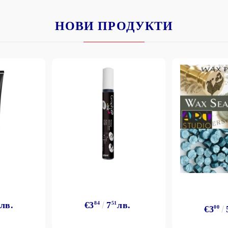
НОВИ ПРОДУКТИ
лв.
€3
84
7
51
лв.
€3
00