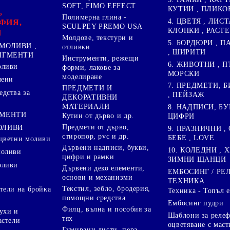
SOFT, FIMO EFFECT
КУТИИ , ПЛИКО
,
Полимерна глина -
4. ЦВЕТЯ , ЛИСТ
ФИЯ,
SCULPEY PREMO USA
КЛОНКИ , РАСТ
И
Молдове, текстури и
5. БОРДЮРИ , 
МОЛИВИ ,
отливки
, ШИРИТИ
ПИГМЕНТИ
Инструменти, режещи
6. ЖИВОТНИ , П
оливи
форми, лакове за
МОРСКИ
моделиране
лени
7. ПРЕДМЕТИ, Б
ПРЕДМЕТИ И
дства за
, ПЕЙЗАЖ
ДЕКОРАТИВНИ
МАТЕРИАЛИ
8. НАДПИСИ, БУ
ГМЕНТИ
Кутии от дърво и др.
ЦИФРИ
Предмети от дърво,
ОЛИВИ
9. ПРАЗНИЧНИ , 
стиропор, pvc и др.
БЕБЕ , LOVE
цветни моливи
Дървени надписи, букви,
10. КОЛЕДНИ , X
моливи
цифри и рамки
ЗИМНИ ЩАНЦИ
оливи
Дървени деко елементи,
ЕМБОСИНГ / РЕ
основи и механизми
ТЕХНИКА
Текстил, зебло, бродерия,
тели на бройка
Техника - Топъл 
помощни средства
Ембосинг пудри
Филц, вълна и пособия за
ухи и
Шаблони за релеф
тях
астели
оцветяване с маст
Гумирани листи, пера,