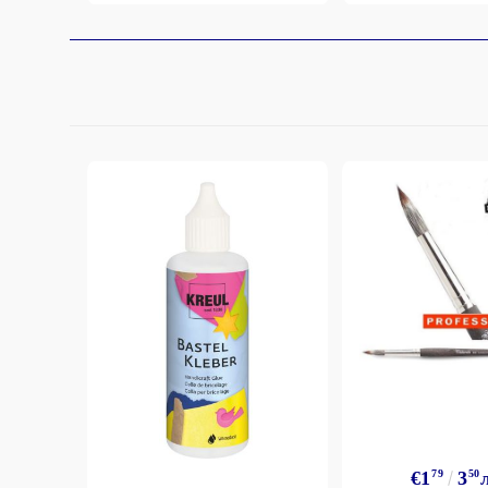
€1
79
3
50