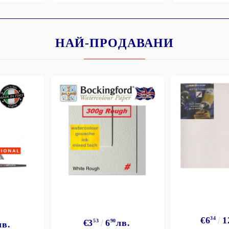
НАЙ-ПРОДАВАНИ
Моят профил
Вход
Регистрация
BGN
EUR
BG
EN
€6
34
1
€3
53
6
90
лв.
лв.