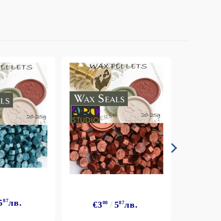
5
87
лв.
€3
€3
00
5
87
лв.