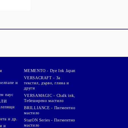
и
MEMENTO - Dye Ink Japan
VERSACRAFT - За
велпапе и
текстил, дърво, глина и
други
ен паус
VERSAMAGIC - Chalk ink,
Тебеширено мастило
АЛИ
 лепящи
BRILLIANCE - Пигментно
мастило
чета и др.
StazON Series - Пигментно
мастило
и и