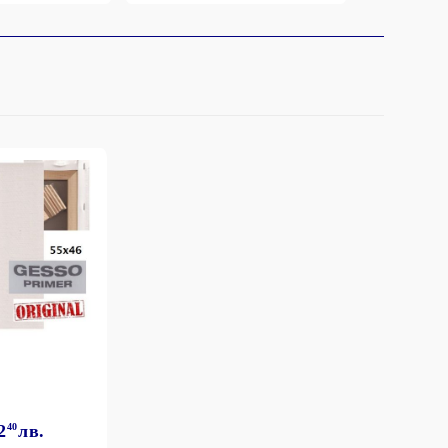
2
40
лв.