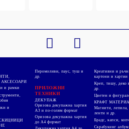
Перомоливи, паус, туш и
Креативни и ръчн
НТИ,
др.
картони и хартии
 АКСЕСОАРИ
Креп, тишу, деко 
ПРИЛОЖНИ
ки и рамки
др.
ТЕХНИКИ
струменти,
Цветен и фигурал
ДЕКУПАЖ
обия
КРАФТ МАТЕРИ
Оризова декупажна хартия
пки и
Магнити, лепила,
А3 и по-голям формат
ленти и др.
Оризова декупажна хартия
Брадс, капси, коп
 СКИЦНИЦИ
до А4 формат
НЕ
Скрабукинг албум
Декупажна хартия А4 до