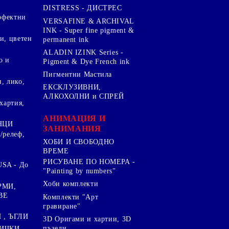
DISTRESS - ДИСТРЕС
ерфектни
VERSAFINE & ARCHIVAL
INK - Super fine pigment &
и, цветен
permanent ink
ALADIN IZINK Series -
о и
Pigment & Dye French ink
Пигментни Мастила
, лико,
ЕКСКЛУЗИВНИ,
АЛКОХОЛНИ и СПРЕЙ
хартия,
.
АНИМАЦИЯ И
НЦИ
ЗАНИМАНИЯ
/релеф,
ХОБИ И СВОБОДНО
ВРЕМЕ
РИСУВАНЕ ПО НОМЕРА -
SA - До
"Painting by numbers"
Хоби комплекти
РМИ,
ВЕ
Комплекти "Арт
гравиране"
, ЪГЛИ
3D Оригами и хартии, 3D
пъзели
ИЧКИ ,