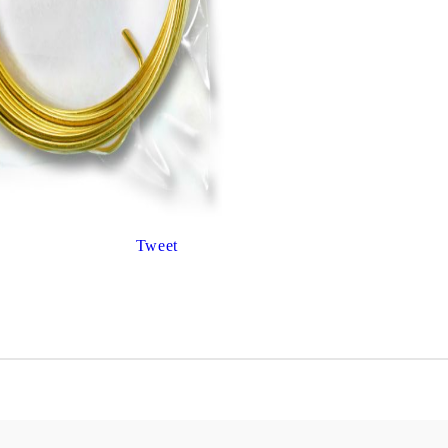
К
К
ИВНИ И ПЕЧАТИ ЗА
ХАРТИИ, ЗАГОТОВКИ ЗА
КАРТИЧКИ, ПЛИКОВЕ
 ПЕЧАТИ
Пликове и комплекти загото
Tweet
картички
РНИ ПЕЧАТИ И
АРИ
Перлени , Металик , Брокат 
хартии
ЗА ВОСЪК И ЦВЕТНИ
Цветни и крафт картони / х
Креативни и ръчни картони 
Креп, тишу, деко велпапе и д
Цветен и фигурален паус