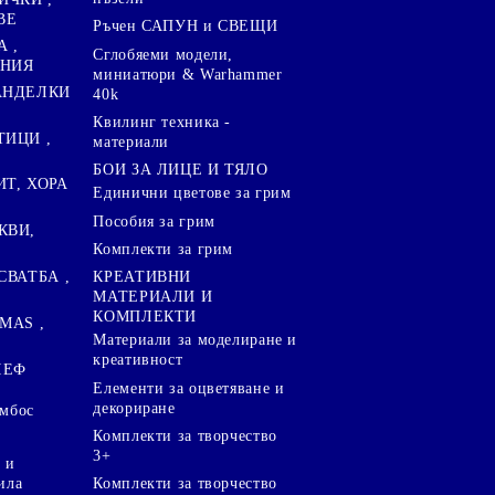
ВЕ
Ръчен САПУН и СВЕЩИ
А ,
Сглобяеми модели,
ЕНИЯ
миниатюри & Warhammer
ПАНДЕЛКИ
40k
Квилинг техника -
ТИЦИ ,
материали
БОИ ЗА ЛИЦЕ И ТЯЛО
ИТ, ХОРА
Единични цветове за грим
Пособия за грим
КВИ,
Комплекти за грим
СВАТБА ,
КРЕАТИВНИ
МАТЕРИАЛИ И
КОМПЛЕКТИ
MAS ,
Mатериали за моделиране и
креативност
ЛЕФ
Елементи за оцветяване и
декориране
ембос
Комплекти за творчество
3+
 и
ила
Комплекти за творчество