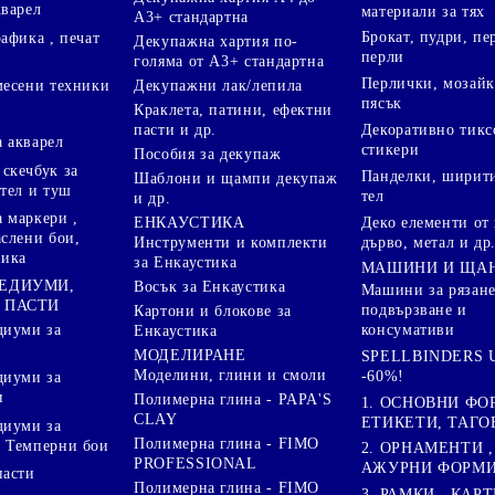
кварел
материали за тях
А3+ стандартна
Брокат, пудри, п
афика , печат
Декупажна хартия по-
перли
голяма от А3+ стандартна
Перлички, мозайк
Декупажни лак/лепила
месени техники
пясък
Краклета, патини, ефектни
пасти и др.
Декоративно тикс
 акварел
стикери
Пособия за декупаж
скечбук за
Панделки, ширити
Шаблони и щампи декупаж
стел и туш
тел
и др.
 маркери ,
Деко елементи от 
ЕНКАУСТИКА
аслени бои,
дърво, метал и др
Инструменти и комплекти
ника
за Енкаустика
МАШИНИ И ЩА
МЕДИУМИ,
Восък за Енкаустика
Машини за рязане
 ПАСТИ
подвързване и
Картони и блокове за
диуми за
консумативи
Енкаустика
МОДЕЛИРАНЕ
SPELLBINDERS U
Моделини, глини и смоли
-60%!
диуми за
и
Полимерна глина - PAPA'S
1. ОСНОВНИ ФО
CLAY
ЕТИКЕТИ, ТАГО
диуми за
Полимерна глина - FIMO
 Темперни бои
2. ОРНАМЕНТИ ,
PROFESSIONAL
АЖУРНИ ФОРМИ 
пасти
Полимерна глина - FIMO
3. РАМКИ , КАРТ