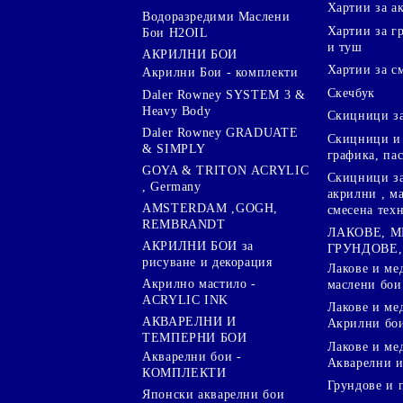
Хартии за а
Водоразредими Маслени
Хартии за гр
Бои H2OIL
и туш
АКРИЛНИ БОИ
Хартии за с
Акрилни Бои - комплекти
Скечбук
Daler Rowney SYSTEM 3 &
Heavy Body
Скицници за
Daler Rowney GRADUATE
Скицници и 
& SIMPLY
графика, па
GOYA & TRITON АCRYLIC
Скицници за
, Germany
акрилни , м
AMSTERDAM ,GOGH,
смесена тех
REMBRANDT
ЛАКОВЕ, 
АКРИЛНИ БОИ за
ГРУНДОВЕ,
рисуване и декорация
Лакове и ме
Акрилно мастило -
маслени бои
ACRYLIC INK
Лакове и ме
АКВАРЕЛНИ И
Акрилни бо
ТЕМПЕРНИ БОИ
Лакове и ме
Акварелни бои -
Акварелни и
КОМПЛЕКТИ
Грундове и 
Японски акварелни бои