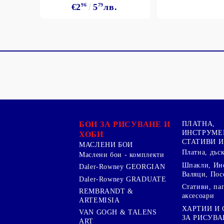
€2
96
5
79
лв.
БОИ ЗА РИСУВАНЕ И
ПЛАТНА,
ИНСТРУМЕ
ХОБИ
СТАТИВИ И
МАСЛЕНИ БОИ
Платна, дъс
Маслени бои - комплекти
Шпакли, Ин
Daler-Rowney GEORGIAN
Валяци, Пос
Daler-Rowney GRADUATE
Стативи, па
REMBRANDT &
аксесоари
ARTEMISIA
ХАРТИИ И
VAN GOGH & TALENS
ЗА РИСУВА
ART